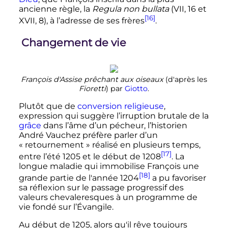
ancienne règle, la
Regula non bullata
(VII, 16 et
[16]
XVII, 8), à l’adresse de ses frères
.
Changement de vie
François d'Assise prêchant aux oiseaux
(d'après les
Fioretti
) par
Giotto
.
Plutôt que de
conversion religieuse
,
expression qui suggère l’irruption brutale de la
grâce
dans l’âme d’un pécheur, l’historien
André Vauchez préfère parler d’un
«
retournement
» réalisé en plusieurs temps,
[17]
entre l’été 1205 et le début de 1208
. La
longue maladie qui immobilise François une
[18]
grande partie de l'année 1204
a pu favoriser
sa réflexion sur le passage progressif des
valeurs chevaleresques à un programme de
vie fondé sur l’Évangile.
Au début de 1205, alors qu'il rêve toujours