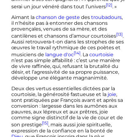
[12]
serai un jour vénéré dans tout l’univers
. »
Aimant la
chanson de geste
des
troubadours
,
il n'hésite pas à entonner des chansons
provençales, venues de sa mère, et des
[13]
cantilènes et chansons d’amour courtoises
.
Aussi retrouvera-t-on dans les strophes de ses
œuvres le travail rythmique de ces poètes et
[14]
musiciens de
langue d'oc
. La
courtoisie
n’est pas simple affabilité
: c’est une manière
de vivre raffinée, qui, refusant la brutalité du
désir, et l’agressivité de sa propre puissance,
développe une élégante magnanimité.
Deux des vertus essentielles dictées par la
courtoisie, la générosité fastueuse et la
joie
,
sont pratiquées par François avant et après sa
conversion
: largesse dans les aumônes aux
pauvres, aux lépreux et aux prêtres, joie
comme signe distinctif de la vie de cour et de
[15]
son prestige
, mais aussi joie spirituelle,
expression de la confiance en la bonté de
Dieu
, que François inscrira dans la plus