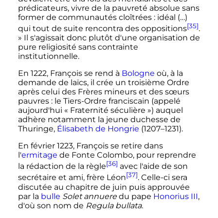
prédicateurs, vivre de la pauvreté absolue sans
former de communautés cloîtrées : idéal (…)
[35]
qui tout de suite rencontra des oppositions
.
»
Il s'agissait donc plutôt d'une organisation de
pure religiosité sans contrainte
institutionnelle.
En 1222, François se rend à
Bologne
où, à la
demande de laïcs, il crée un troisième Ordre
après celui des Frères mineurs et des sœurs
pauvres
: le Tiers-Ordre franciscain (appelé
aujourd'hui «
Fraternité séculière
») auquel
adhère notamment la jeune duchesse de
Thuringe,
Élisabeth de Hongrie
(1207–1231).
En février 1223, François se retire dans
l'
ermitage
de Fonte Colombo, pour reprendre
[36]
la rédaction de la règle
avec l'aide de son
[37]
secrétaire et ami, frère Léon
. Celle-ci sera
discutée au chapitre de juin puis approuvée
par la
bulle
Solet annuere
du pape
Honorius III
,
d'où son nom de
Regula bullata
.