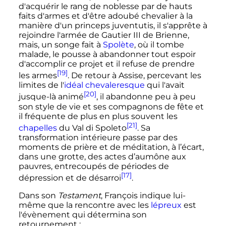
d'acquérir le rang de noblesse par de hauts
faits d'armes et d'être adoubé chevalier à la
manière d'un
princeps juventutis
, il s'apprête à
rejoindre l'armée de Gautier III de Brienne,
mais, un songe fait à
Spolète
, où il tombe
malade, le pousse à abandonner tout espoir
d'accomplir ce projet et il refuse de prendre
[19]
les armes
. De retour à Assise, percevant les
limites de l'
idéal chevaleresque
qui l'avait
[20]
jusque-là animé
, il abandonne peu à peu
son style de vie et ses compagnons de fête et
il fréquente de plus en plus souvent les
[21]
chapelles
du Val di Spoleto
. Sa
transformation intérieure passe par des
moments de prière et de méditation, à l’écart,
dans une grotte, des actes d’aumône aux
pauvres, entrecoupés de périodes de
[17]
dépression et de désarroi
.
Dans son
Testament
, François indique lui-
même que la rencontre avec les
lépreux
est
l'évènement qui détermina son
retournement
: