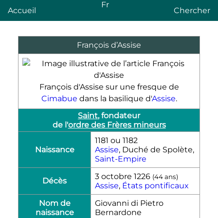
Fr
Accueil
Chercher
François d’Assise
François d'Assise sur une fresque de
Cimabue
dans la basilique d'
Assise
.
Saint
, fondateur
de l'
ordre des Frères mineurs
1181 ou 1182
Naissance
Assise
, Duché de Spolète,
Saint-Empire
3 octobre 1226
(44 ans)
Décès
Assise
,
États pontificaux
Nom de
Giovanni di Pietro
naissance
Bernardone