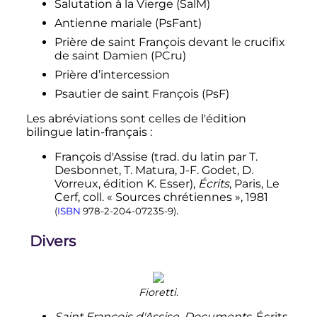
Salutation à la Vierge (SalM)
Antienne mariale (PsFant)
Prière de saint François devant le crucifix
de saint Damien (PCru)
Prière d’intercession
Psautier de saint François (PsF)
Les abréviations sont celles de l'édition
bilingue latin-français
:
François d'Assise (
trad.
du latin par T.
Desbonnet, T. Matura, J-F. Godet, D.
Vorreux, édition K. Esser),
Écrits
, Paris, Le
Cerf,
coll.
« Sources chrétiennes »,
1981
.
(
ISBN
978-2-204-07235-9
)
Divers
Fioretti
.
Saint François d'Assise. Documents
, Écrits