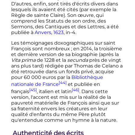
D'autres, enfin, sont tirés d'écrits divers dans
lesquels ils avaient été cités (par exemple la
Règle de sainte Claire). Son œuvre, qui
comprend les Statuts de son ordre, des
Sermons, des Cantiques et des Lettres, a été
publiée à
Anvers
,
1623
, in-4.
Les témoignages doxographiques sur saint
François sont nombreux
; en 2014, la troisième
et dernière version de sa biographie (après la
Vita prima
de 1228 et la
secunda
près de vingt
ans plus tard) rédigée par Thomas de Celano a
été retrouvée dans un fonds privé, acquise
pour
60 000
euros par la
Bibliothèque
[44]
nationale de France
et publiée en
[45]
[46]
français
, italien et latin
. Dans cette
version, l'accent est mis sur la réalité de la
pauvreté matérielle de François ainsi que sur
sa fraternité envers les créatures en leur
qualité d'enfants du même Père plutôt
qu'entendue comme un hymne à la nature.
Authenticité des écrits