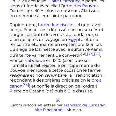
En 1212 il accueille
Claire Offreduccio
parmi les
siens et fonde avec elle l'
Ordre des Pauvres
Dames
appelées plus tard «sœurs Clarisses»
en référence à leur sainte patronne.
Rapidement, l'
ordre franciscain
tel que l'avait
conçu François est dépassé par son succès et
s'organise contre les vœux du fondateur, si
bien qu'après un voyage en
Égypte
et une
rencontre étonnante en septembre 1219 lors
du siège de Damiette avec le sultan Al-Kâmil,
[31]
,
[32]
,
[33]
qu'il tente vainement de convertir
,
François
abdique
en 1220 (alors que son
humilité lui fait rejeter le principe même du
pouvoir, il emploie à cette occasion le terme
resignare
et non
renuntiare
, la «
renonciation
»
répondant à des critères précis selon le
droit
[34]
canon
) et confie la direction de l'ordre à
Pierre de Catane
(de)
puis à Élie d'Assise.
Saint François en extase
par
Francisco de Zurbarán
,
Alte Pinakothek
, Munich.