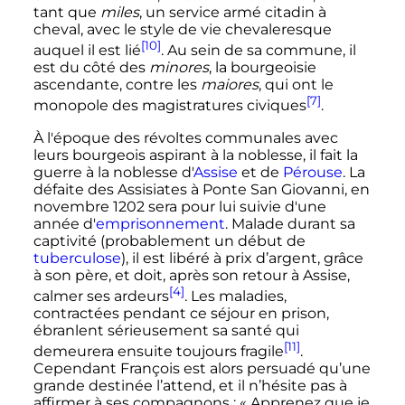
tant que
miles
, un service armé citadin à
cheval, avec le style de vie chevaleresque
[10]
auquel il est lié
. Au sein de sa commune, il
est du côté des
minores
, la bourgeoisie
ascendante, contre les
maiores
, qui ont le
[7]
monopole des magistratures civiques
.
À l'époque des révoltes communales avec
leurs bourgeois aspirant à la noblesse, il fait la
guerre à la noblesse d'
Assise
et de
Pérouse
. La
défaite des Assisiates à Ponte San Giovanni, en
novembre 1202
sera pour lui suivie d'une
année d'
emprisonnement
. Malade durant sa
captivité (probablement un début de
tuberculose
), il est libéré à prix d’argent, grâce
à son père, et doit, après son retour à Assise,
[4]
calmer ses ardeurs
. Les maladies,
contractées pendant ce séjour en prison,
ébranlent sérieusement sa santé qui
[11]
demeurera ensuite toujours fragile
.
Cependant François est alors persuadé qu’une
grande destinée l’attend, et il n’hésite pas à
affirmer à ses compagnons
:
« Apprenez que je