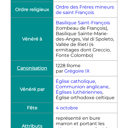
Ordre des Frères mineurs
Ordre religieux
de saint François
Basilique Saint-François
(tombeau de François),
Basilique Sainte-Marie-
Vénéré à
des-Anges, Val di Spoleto,
Vallée de Rieti (4
ermitages dont Greccio,
Fonte Colombo)
1228 Rome
Canonisation
par
Grégoire IX
Église catholique
,
Communion anglicane
,
Vénéré par
Églises luthériennes
,
Église orthodoxe celtique
Fête
4 octobre
représenté en bure
marron et portant les
Attributs