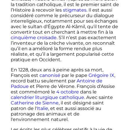
la tradition catholique, il est le premier saint de
l’Histoire à recevoir les
stigmates
. Il est aussi
considéré comme le précurseur du dialogue
interreligieux, notamment pour ses échanges
avec le sultan d'Égypte Al-Kâmil, qu'il tente de
convertir tout en cherchant à mettre fin à la
cinquième croisade
. S’il n’est pas exactement
l’inventeur de la crèche vivante, on reconnaît
qu’il en a amélioré la forme rendue plus
réaliste, et qu’il a largement popularisé cette
pratique en Occident.
En 1228, deux ans à peine après sa mort,
François est
canonisé
par le pape
Grégoire IX
,
record battu seulement par
Antoine de
Padoue
et Pierre de Vérone. François d'Assise
est commémoré le
4 octobre
dans le
calendrier liturgique catholique
. Avec sainte
Catherine de Sienne
, il est désigné saint
patron de l'
Italie
, et est aussi associé au
patronage des animaux et de
l'environnement naturel.
Les écrits les plus célèbres relatifs à la vie de