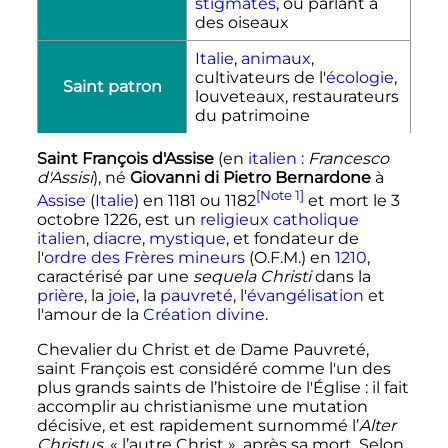
stigmates
, ou parlant à
des oiseaux
Italie
,
animaux
,
cultivateurs de l'
écologie
,
Saint patron
louveteaux, restaurateurs
du patrimoine
Saint François d'Assise
(en
italien
:
Francesco
d'Assisi
), né
Giovanni di Pietro Bernardone
à
[Note 1]
Assise
(
Italie
) en 1181 ou 1182
et mort le
3
octobre 1226
, est un
religieux
catholique
italien
,
diacre
,
mystique
, et fondateur de
l'
ordre des Frères mineurs
(O.F.M.) en
1210
,
caractérisé par une
sequela Christi
dans la
prière
, la
joie
, la
pauvreté
, l'
évangélisation
et
l'amour de la
Création divine
.
Chevalier du Christ et de Dame Pauvreté,
saint François est considéré comme l'un des
plus grands saints de l’histoire de l'Église
: il fait
accomplir au christianisme une mutation
décisive, et est rapidement surnommé l’
Alter
Christus
, «
l’autre Christ
», après sa mort. Selon