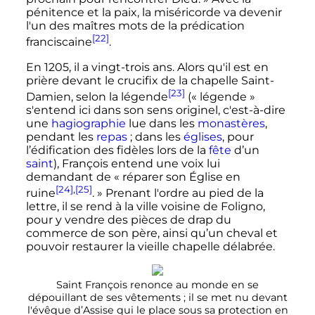
pénitence et la paix, la miséricorde va devenir
l'un des maîtres mots de la prédication
[22]
franciscaine
.
En 1205, il a vingt-trois ans. Alors qu'il est en
prière devant le crucifix de la chapelle Saint-
[23]
Damien, selon la légende
(«
légende
»
s'entend ici dans son sens originel, c'est-à-dire
une
hagiographie
lue dans les
monastères
,
pendant les
repas
; dans les
églises
, pour
l’édification des fidèles lors de la
fête
d’un
saint
), François entend une voix lui
demandant de «
réparer son Église en
[24]
,
[25]
ruine
.
» Prenant l'ordre au pied de la
lettre, il se rend à la ville voisine de Foligno,
pour y vendre des pièces de drap du
commerce de son père, ainsi qu’un cheval et
pouvoir restaurer la vieille chapelle délabrée.
Saint François renonce au monde en se
dépouillant de ses vêtements
; il se met nu devant
l'évêque d’Assise qui le place sous sa protection en