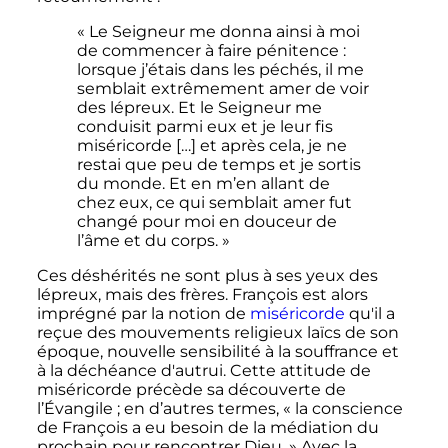
« Le Seigneur me donna ainsi à moi
de commencer à faire pénitence :
lorsque j’étais dans les péchés, il me
semblait extrêmement amer de voir
des lépreux. Et le Seigneur me
conduisit parmi eux et je leur fis
miséricorde […] et après cela, je ne
restai que peu de temps et je sortis
du monde. Et en m’en allant de
chez eux, ce qui semblait amer fut
changé pour moi en douceur de
l’âme et du corps. »
Ces déshérités ne sont plus à ses yeux des
lépreux, mais des frères. François est alors
imprégné par la notion de
miséricorde
qu'il a
reçue des mouvements religieux laïcs de son
époque, nouvelle sensibilité à la souffrance et
à la déchéance d'autrui. Cette attitude de
miséricorde précède sa découverte de
l’Évangile
; en d’autres termes,
« la conscience
de François a eu besoin de la médiation du
prochain pour rencontrer Dieu. »
Avec la