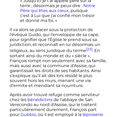
« Jusqu'ici je t'ai appelé père sur la
terre ; désormais je peux dire :
Notre
Père qui êtes aux cieux
, puisque
c'est à Lui que j'ai confié mon trésor
et donné ma foi. »
Il va alors se placer sous la protection de
l'évêque Guido, qui l'enveloppe de sa cape,
pour signifier que l'Église le prend sous sa
juridiction, et reconnaît en lui désormais un
[23]
religieux, au sens juridique du terme
. En
sortant ainsi du monde et du «
siècle
»,
François rompt non seulement avec sa famille,
mais aussi avec la commune d’Assise, qui
garantissait les droits de ses habitants. Ainsi
s’explique qu’il ait dès lors résidé le plus
souvent hors les murs, menant une vie
d’ermite et mendiant sa nourriture.
Après avoir trouvé refuge comme serviteur
chez les
bénédictins
de l'abbaye de San
Verecondo au nord d'Assise, qui le traitent
particulièrement durement, François part
pour
Gubbio
, où il est employé à la
léproserie