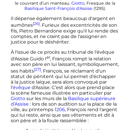
le couvrant d’un manteau.
Giotto
, Fresque de la
Basilique Saint-François d'Assise
(1295).
Il dépense également beaucoup d'argent en
[26]
aumônes
. Furieux des excentricités de son
fils, Pietro Bernardone exige qu'il lui rende des
comptes, et ne craint pas de l'assigner en
justice pour le déshériter.
À l'issue de ce procès au tribunal de l'évêque
er
d'Assise Guido I
, François rompt la relation
avec son père en lui laissant, symboliquement,
[27]
ses habits
. François, se réclamant d'un
statut de pénitent qui lui permet d’échapper
à la justice laïque, sera alors convoqué par
l'
évêque
d'Assise. C’est alors que prend place
la scène fameuse illustrée en particulier par
Giotto
sur les murs de la
Basilique supérieure
d’Assise
: lors de son audition sur la place de la
ville, au printemps
1206
, François rend l'argent
qui lui reste, ainsi que ses vêtements et dit à
son père et à la foule rassemblée
: