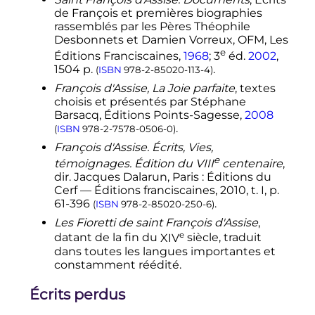
de François et premières biographies
rassemblés par les Pères Théophile
Desbonnets et Damien Vorreux, OFM, Les
e
Éditions Franciscaines,
1968
;
3
éd.
2002
,
1504 p.
.
(
ISBN
978-2-85020-113-4
)
François d'Assise, La Joie parfaite
, textes
choisis et présentés par Stéphane
Barsacq, Éditions Points-Sagesse,
2008
.
(
ISBN
978-2-7578-0506-0
)
François d'Assise. Écrits, Vies,
e
témoignages. Édition du
VIII
centenaire
,
dir. Jacques Dalarun, Paris
: Éditions du
Cerf — Éditions franciscaines, 2010, t. I,
p.
61-396
.
(
ISBN
978-2-85020-250-6
)
Les Fioretti de saint François d'Assise
,
e
datant de la fin du
XIV
siècle
, traduit
dans toutes les langues importantes et
constamment réédité.
Écrits perdus