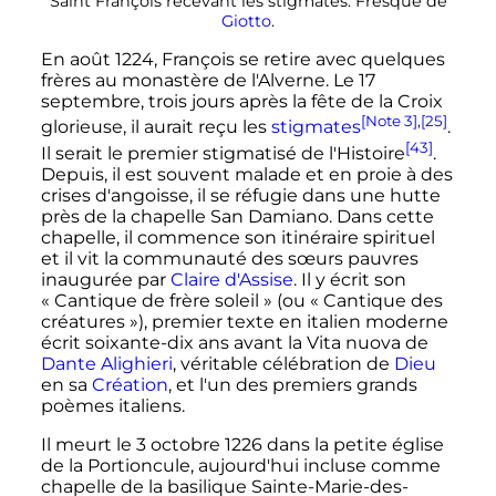
Saint François recevant les stigmates. Fresque de
Giotto
.
En
août 1224
, François se retire avec quelques
frères au monastère de l'Alverne. Le
17
septembre
, trois jours après la fête de la Croix
[Note 3]
,
[25]
glorieuse, il aurait reçu les
stigmates
.
[43]
Il serait le premier stigmatisé de l'Histoire
.
Depuis, il est souvent malade et en proie à des
crises d'angoisse, il se réfugie dans une hutte
près de la chapelle San Damiano. Dans cette
chapelle, il commence son itinéraire spirituel
et il vit la communauté des sœurs pauvres
inaugurée par
Claire d'Assise
. Il y écrit son
«
Cantique de frère soleil
» (ou «
Cantique des
créatures
»), premier texte en italien moderne
écrit soixante-dix ans avant la Vita nuova de
Dante Alighieri
, véritable célébration de
Dieu
en sa
Création
, et l'un des premiers grands
poèmes italiens.
Il meurt le
3 octobre 1226
dans la petite église
de la Portioncule, aujourd'hui incluse comme
chapelle de la basilique Sainte-Marie-des-