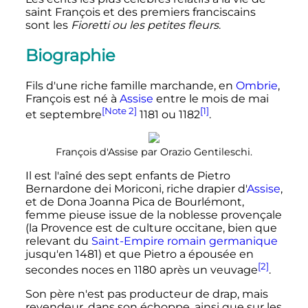
saint François et des premiers franciscains
sont les
Fioretti ou les petites fleurs
.
Biographie
Fils d'une riche famille marchande, en
Ombrie
,
François est né à
Assise
entre le mois de mai
[Note 2]
[1]
et septembre
1181 ou 1182
.
François d'Assise par Orazio Gentileschi.
Il est l'aîné des sept enfants de Pietro
Bernardone dei Moriconi, riche drapier d'
Assise
,
et de Dona Joanna Pica de Bourlémont,
femme pieuse issue de la noblesse provençale
(la Provence est de culture occitane, bien que
relevant du
Saint-Empire romain germanique
jusqu'en 1481) et que Pietro a épousée en
[2]
secondes noces en 1180 après un veuvage
.
Son père n'est pas producteur de drap, mais
revendeur, dans son échoppe, ainsi que sur les