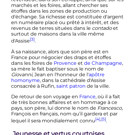
marchés et les foires, allant chercher ses
étoffes dans les zones de production ou
d'échange. Sa richesse est constituée d'argent
en numéraire placé ou prêté à intérêt, et des
revenus de terres situées dans le
contado
et
surtout de maisons dans la ville même
[3]
d'Assise
.
À sa naissance, alors que son père est en
France pour négocier des draps et étoffes
dans les foires de
Provence
et
de Champagne
,
sa mère le fait baptiser sous le nom de
Giovanni
, Jean en l'honneur de l'
apôtre
homonyme
, dans la cathédrale d'Assise
consacrée à Rufin,
saint patron
de la ville.
De retour de son voyage en
France
, où il a fait
de très bonnes affaires et en hommage à ce
pays, son père, lui donne le nom de
Francesco
,
François en français, nom qu’il gardera et par
[4]
,
[5]
lequel il sera mondialement connu
.
Jeunesse et vertus courtoises