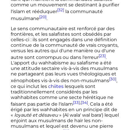
comme un mouvement se destinant à purifier
[32]
l'islam et rééduquer
la communauté
[20]
musulmane
.
Le sens communautaire est renforcé par des
frontières, et les salafistes sont obsédés par
celles-ci
: ils sont engagés dans une définition
continue de la communauté de vrais croyants,
versus les autres qui d'une manière ou d'une
[23]
autre sont corrompus ou dans l'erreur
.
L'apport du wahhabisme au salafisme a été
une attitude sectaire vis-à-vis des musulmans
ne partageant pas leurs vues théologiques et
[30]
xénophobes vis-à-vis des non-musulmans
,
ce qui inclut les
chiites
lesquels sont
traditionnellement considérés par les
wahhabites comme une secte hérétique ne
[33]
,
[34]
faisant pas partie de l'islam
. Cela a été
érigé par les wahhabites en un principe dit de
«
loyauté et désaveu
» (Al wala' wal bara') lequel
enjoint aux musulmans de haïr les non-
musulmans et lequel est devenu une pierre