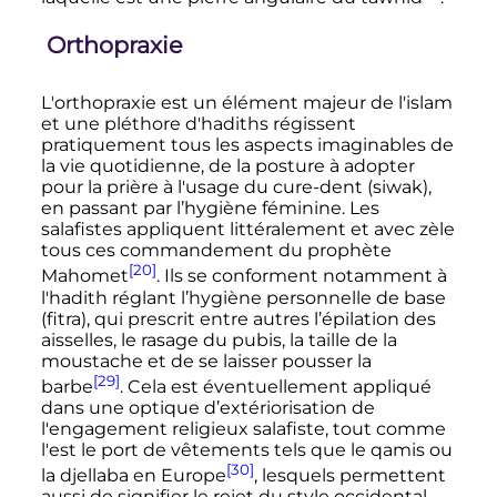
Orthopraxie
L'orthopraxie est un élément majeur de l'islam
et une pléthore d'hadiths régissent
pratiquement tous les aspects imaginables de
la vie quotidienne, de la posture à adopter
pour la prière à l'usage du cure-dent (siwak),
en passant par l’hygiène féminine. Les
salafistes appliquent littéralement et avec zèle
tous ces commandement du prophète
[20]
Mahomet
. Ils se conforment notamment à
l'hadith réglant l’hygiène personnelle de base
(fitra), qui prescrit entre autres l’épilation des
aisselles, le rasage du pubis, la taille de la
moustache et de se laisser pousser la
[29]
barbe
. Cela est éventuellement appliqué
dans une optique d’extériorisation de
l'engagement religieux salafiste, tout comme
l'est le port de vêtements tels que le qamis ou
[30]
la djellaba en Europe
, lesquels permettent
aussi de signifier le rejet du style occidental