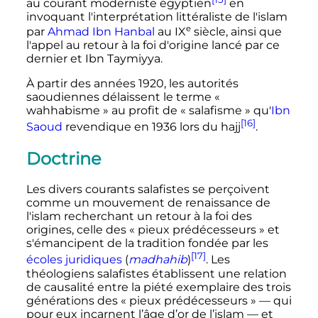
au courant moderniste égyptien
en
invoquant l'interprétation littéraliste de l'islam
e
par
Ahmad Ibn Hanbal
au
IX
siècle
, ainsi que
l'appel au retour à la foi d'origine lancé par ce
dernier et Ibn Taymiyya.
À partir des années 1920, les autorités
saoudiennes délaissent le terme
«
wahhabisme »
au profit de
« salafisme »
qu'
Ibn
[16]
Saoud
revendique en 1936 lors du hajj
.
Doctrine
Les divers courants salafistes se perçoivent
comme un mouvement de renaissance de
l'islam recherchant un retour à la foi des
origines, celle des «
pieux prédécesseurs
» et
s'émancipent de la tradition fondée par les
[17]
écoles juridiques
(
madhahib
)
. Les
théologiens salafistes établissent une relation
de causalité entre la piété exemplaire des trois
générations des «
pieux prédécesseurs
» — qui
pour eux incarnent l’âge d’or de l’islam — et