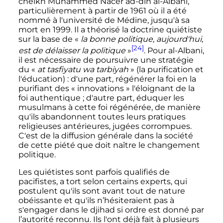
cheikh Muhammed Nacer ad-din al-Albani,
particulièrement à partir de 1961 où il a été
nommé à l'université de Médine, jusqu'à sa
mort en 1999. Il a théorisé la doctrine quiétiste
sur la base de «
la bonne politique, aujourd'hui,
[24]
est de délaisser la politique
»
. Pour al-Albani,
il est nécessaire de poursuivre une stratégie
du «
at tasfiyatu wa tarbiyah
» (la purification et
l'éducation)
: d'une part, régénérer la foi en la
purifiant des «
innovations
» l'éloignant de la
foi authentique
; d'autre part, éduquer les
musulmans à cette foi régénérée, de manière
qu'ils abandonnent toutes leurs pratiques
religieuses antérieures, jugées corrompues.
C'est de la diffusion générale dans la société
de cette piété que doit naître le changement
politique.
Les quiétistes sont parfois qualifiés de
pacifistes, a tort selon certains experts, qui
postulent qu'ils sont avant tout de nature
obéissante et qu'ils n’hésiteraient pas à
s'engager dans le djihad si ordre est donné par
l’autorité reconnu. Ils l'ont déjà fait à plusieurs