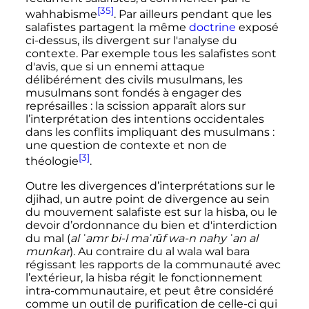
[35]
wahhabisme
. Par ailleurs pendant que les
salafistes partagent la même
doctrine
exposé
ci-dessus, ils divergent sur l'analyse du
contexte. Par exemple tous les salafistes sont
d'avis, que si un ennemi attaque
délibérément des civils musulmans, les
musulmans sont fondés à engager des
représailles
: la scission apparaît alors sur
l’interprétation des intentions occidentales
dans les conflits impliquant des musulmans
:
une question de contexte et non de
[3]
théologie
.
Outre les divergences d’interprétations sur le
djihad, un autre point de divergence au sein
du mouvement salafiste est sur la hisba, ou le
devoir d’ordonnance du bien et d'interdiction
du mal (
al ʿamr bi-l maʿrūf wa-n nahy ʿan al
munkar
). Au contraire du al wala wal bara
régissant les rapports de la communauté avec
l’extérieur, la hisba régit le fonctionnement
intra-communautaire, et peut être considéré
comme un outil de purification de celle-ci qui