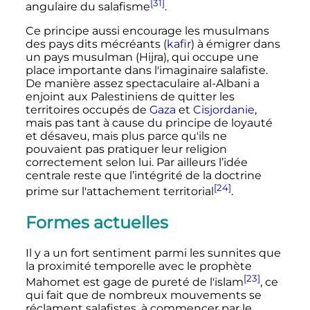
[31]
angulaire du salafisme
.
Ce principe aussi encourage les musulmans
des pays dits mécréants (
kafir
) à émigrer dans
un pays musulman (Hijra), qui occupe une
place importante dans l'imaginaire salafiste.
De manière assez spectaculaire al-Albani a
enjoint aux Palestiniens de quitter les
territoires occupés de
Gaza
et
Cisjordanie
,
mais pas tant à cause du principe de loyauté
et désaveu, mais plus parce qu'ils ne
pouvaient pas pratiquer leur religion
correctement selon lui. Par ailleurs l’idée
centrale reste que l’intégrité de la doctrine
[24]
prime sur l'attachement territorial
.
Formes actuelles
Il y a un fort sentiment parmi les sunnites que
la proximité temporelle avec le prophète
[23]
Mahomet est gage de pureté de l'islam
, ce
qui fait que de nombreux mouvements se
réclament salafistes, à commencer par le