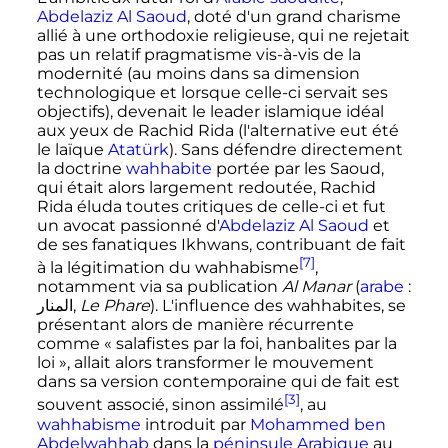
Abdelaziz Al Saoud
, doté d'un grand charisme
allié à une orthodoxie religieuse, qui ne rejetait
pas un relatif pragmatisme vis-à-vis de la
modernité (au moins dans sa dimension
technologique et lorsque celle-ci servait ses
objectifs), devenait le leader islamique idéal
aux yeux de Rachid Rida (l'alternative eut été
le laïque
Atatürk
). Sans défendre directement
la doctrine
wahhabite
portée par les Saoud,
qui était alors largement redoutée, Rachid
Rida éluda toutes critiques de celle-ci et fut
un avocat passionné d'
Abdelaziz Al Saoud
et
de ses fanatiques Ikhwans, contribuant de fait
[7]
à la légitimation du wahhabisme
,
notamment via sa publication
Al Manar
(
arabe
:
المنار,
Le Phare
). L'influence des wahhabites, se
présentant alors de manière récurrente
comme «
salafistes par la foi, hanbalites par la
loi
», allait alors transformer le mouvement
dans sa version contemporaine qui de fait est
[3]
souvent associé, sinon assimilé
, au
wahhabisme
introduit par
Mohammed ben
Abdelwahhab
dans la
péninsule Arabique
au