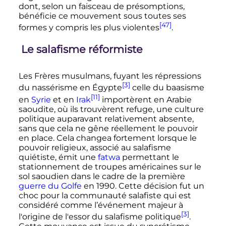
dont, selon un faisceau de présomptions,
bénéficie ce mouvement sous toutes ses
[47]
formes y compris les plus violentes
.
Le salafisme réformiste
Les Frères musulmans, fuyant les répressions
[3]
du nassérisme en Égypte
celle du baasisme
[11]
en
Syrie
et en
Irak
importèrent en Arabie
saoudite, où ils trouvèrent refuge, une culture
politique auparavant relativement absente,
sans que cela ne gêne réellement le pouvoir
en place. Cela changea fortement lorsque le
pouvoir religieux, associé au salafisme
quiétiste, émit une
fatwa
permettant le
stationnement de troupes américaines sur le
sol saoudien dans le cadre de la première
guerre du Golfe
en 1990. Cette décision fut un
choc pour la communauté salafiste qui est
considéré comme l’événement majeur à
[3]
l'origine de l'essor du salafisme politique
.