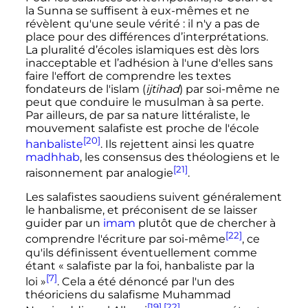
la Sunna se suffisent à eux-mêmes et ne
révèlent qu'une seule vérité
: il n'y a pas de
place pour des différences d’interprétations.
La pluralité d’écoles islamiques est dès lors
inacceptable et l’adhésion à l'une d'elles sans
faire l'effort de comprendre les textes
fondateurs de l'islam (
ijtihad
) par soi-même ne
peut que conduire le musulman à sa perte.
Par ailleurs, de par sa nature littéraliste, le
mouvement salafiste est proche de l'école
[20]
hanbaliste
. Ils rejettent ainsi les quatre
madhhab
, les consensus des théologiens et le
[21]
raisonnement par analogie
.
Les salafistes saoudiens suivent généralement
le hanbalisme, et préconisent de se laisser
guider par un
imam
plutôt que de chercher à
[22]
comprendre l'écriture par soi-même
, ce
qu'ils définissent éventuellement comme
étant «
salafiste par la foi, hanbaliste par la
[7]
loi
»
. Cela a été dénoncé par l'un des
théoriciens du salafisme Muhammad
[19]
,
[22]