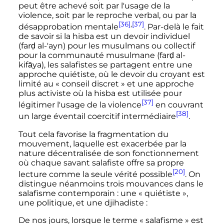
peut être achevé soit par l'usage de la
violence, soit par le reproche verbal, ou par la
[36]
,
[37]
désapprobation mentale
. Par-delà le fait
de savoir si la hisba est un devoir individuel
(farḍ al-'ayn) pour les musulmans ou collectif
pour la communauté musulmane (farḍ al-
kifāya), les salafistes se partagent entre une
approche quiétiste, où le devoir du croyant est
limité au «
conseil discret
» et une approche
plus activiste où la hisba est utilisée pour
[37]
légitimer l'usage de la violence
en couvrant
[38]
un large éventail coercitif intermédiaire
.
Tout cela favorise la fragmentation du
mouvement, laquelle est exacerbée par la
nature décentralisée de son fonctionnement
où chaque savant salafiste offre sa propre
[20]
lecture comme la seule vérité possible
. On
distingue néanmoins trois mouvances dans le
salafisme contemporain
: une «
quiétiste
»,
une politique, et une djihadiste
:
De nos jours, lorsque le terme «
salafisme
» est