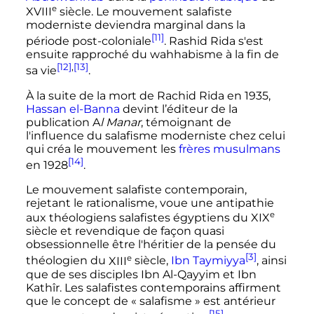
e
XVIII
siècle
. Le mouvement salafiste
moderniste deviendra marginal dans la
[11]
période post-coloniale
. Rashid Rida s'est
ensuite rapproché du wahhabisme à la fin de
[12]
,
[13]
sa vie
.
À la suite de la mort de Rachid Rida en 1935,
Hassan el-Banna
devint l’éditeur de la
publication A
l Manar
, témoignant de
l'influence du salafisme moderniste chez celui
qui créa le mouvement les
frères musulmans
[14]
en 1928
.
Le mouvement salafiste contemporain,
rejetant le rationalisme, voue une antipathie
e
aux théologiens salafistes égyptiens du
XIX
siècle
et revendique de façon quasi
obsessionnelle être l'héritier de la pensée du
[3]
e
théologien du
XIII
siècle
,
Ibn Taymiyya
, ainsi
que de ses disciples Ibn Al-Qayyim et Ibn
Kathîr. Les salafistes contemporains affirment
que le concept de «
salafisme
» est antérieur
[15]