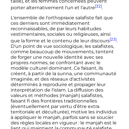
taille), et les femmes concernées peuvent
[32]
porter alternativement l'un et l'autre
.
L'ensemble de l'orthopraxie salafiste fait que
ces derniers sont immédiatement
reconnaissables, de par leurs habitudes
vestimentaires, sociales ou religieuses, ainsi
[23]
que la forme et le contenu de leur discours
.
D'un point de vue sociologique, les salafistes,
comme beaucoup de mouvements, tentent
de forger une nouvelle identité avec ses
propres normes, se confrontant avec le
modèle culturel dominant. Ce faisant, ils
créent, à partir de la sunna, une communauté
imaginée, et des réseaux d'activistes
déterminés à reproduire et propager leur
interprétation de l'islam. La diffusion des
valeurs et méthodes (manjah) salafistes,
faisant fi des frontières traditionnelles
(éventuellement par vertu d’être extra
territoriale et déculturée), motive les individus
à appliquer le manjah, parfois sans se soucier
des règles locales en vigueur
: le manjah est le
liant qui maintient la communauté salafiste