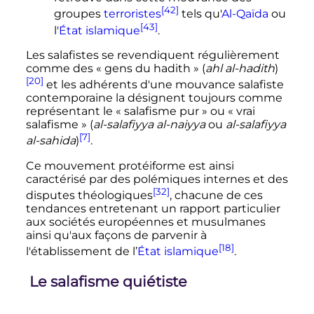
[42]
groupes
terroristes
tels qu'
Al-Qaïda
ou
[43]
l'
État islamique
.
Les salafistes se revendiquent régulièrement
comme des «
gens du hadith
» (
ahl al-hadith
)
[20]
et les adhérents d'une mouvance salafiste
contemporaine la désignent toujours comme
représentant le «
salafisme pur
» ou «
vrai
salafisme
» (
al-salafiyya al-naiyya
ou
al-salafiyya
[7]
al-sahida
)
.
Ce mouvement protéiforme est ainsi
caractérisé par des polémiques internes et des
[32]
disputes théologiques
, chacune de ces
tendances entretenant un rapport particulier
aux sociétés européennes et musulmanes
ainsi qu'aux façons de parvenir à
[18]
l'établissement de l’
État islamique
.
Le salafisme quiétiste