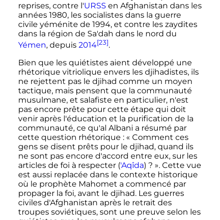
reprises, contre l'
URSS
en Afghanistan dans les
années 1980, les socialistes dans la guerre
civile yéménite de 1994, et contre les zaydites
dans la région de Sa'dah dans le nord du
[23]
Yémen
, depuis
2014
.
Bien que les quiétistes aient développé une
rhétorique vitriolique envers les djihadistes, ils
ne rejettent pas le djihad comme un moyen
tactique, mais pensent que la communauté
musulmane, et salafiste en particulier, n'est
pas encore prête pour cette étape qui doit
venir après l'éducation et la purification de la
communauté, ce qu'al Albani a résumé par
cette question rhétorique
: «
Comment ces
gens se disent prêts pour le djihad, quand ils
ne sont pas encore d'accord entre eux, sur les
articles de foi à respecter (
'Aqîda
)
?
». Cette vue
est aussi replacée dans le contexte historique
où le prophète Mahomet a commencé par
propager la foi, avant le djihad. Les
guerres
civiles d'Afghanistan
après le retrait des
troupes soviétiques, sont une preuve selon les