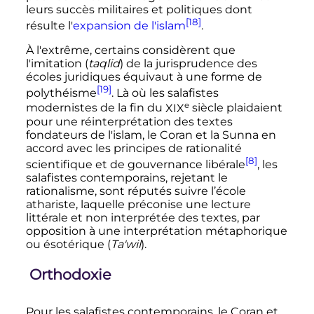
leurs succès militaires et politiques dont
[18]
résulte l'
expansion de l'islam
.
À l'extrême, certains considèrent que
l'imitation (
taqlid
) de la jurisprudence des
écoles juridiques équivaut à une forme de
[19]
polythéisme
. Là où les salafistes
e
modernistes de la fin du
XIX
siècle
plaidaient
pour une réinterprétation des textes
fondateurs de l'islam, le Coran et la Sunna en
accord avec les principes de rationalité
[8]
scientifique et de gouvernance libérale
, les
salafistes contemporains, rejetant le
rationalisme, sont réputés suivre l’école
athariste, laquelle préconise une lecture
littérale et non interprétée des textes, par
opposition à une interprétation métaphorique
ou ésotérique (
Ta'wil
).
Orthodoxie
Pour les salafistes contemporains, le Coran et