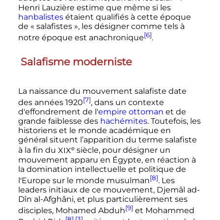
Henri Lauzière estime que même si les
hanbalistes
étaient qualifiés à cette époque
de
« salafistes »
, les désigner comme tels à
[6]
notre époque est anachronique
.
Salafisme moderniste
La naissance du mouvement salafiste date
[7]
des années 1920
, dans un contexte
d'effondrement de l'
empire ottoman
et de
grande faiblesse des
hachémites
. Toutefois, les
historiens et le monde académique en
général situent l’apparition du terme salafiste
e
à la fin du
XIX
siècle
, pour désigner un
mouvement apparu en Égypte, en réaction à
la domination intellectuelle et politique de
[8]
l'Europe sur le monde musulman
. Les
leaders initiaux de ce mouvement, Djemâl ad-
Dîn al-Afghâni, et plus particulièrement ses
[9]
disciples, Mohamed Abduh
et Mohammed
[8]
,
[3]