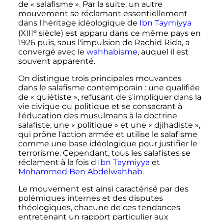
de
« salafisme »
. Par la suite, un autre
mouvement se réclamant essentiellement
dans l'héritage idéologique de
Ibn Taymiyya
e
(
XIII
siècle
) est apparu dans ce même pays en
1926 puis, sous l'impulsion de Rachid Rida, a
convergé avec le
wahhabisme
, auquel il est
souvent apparenté.
On distingue trois principales mouvances
dans le salafisme contemporain
: une qualifiée
de «
quiétiste
», refusant de s'impliquer dans la
vie civique ou politique et se consacrant à
l'éducation des musulmans à la doctrine
salafiste, une «
politique
» et une «
djihadiste
»,
qui prône l'action armée et utilise le salafisme
comme une base idéologique pour justifier le
terrorisme. Cependant, tous les salafistes se
réclament à la fois d'
Ibn Taymiyya
et
Mohammed Ben Abdelwahhab
.
Le mouvement est ainsi caractérisé par des
polémiques internes et des disputes
théologiques, chacune de ces tendances
entretenant un rapport particulier aux