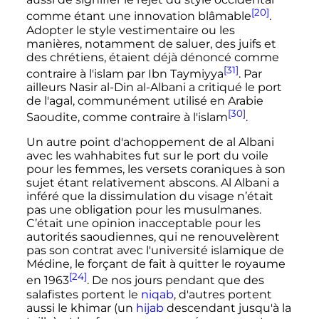
[20]
comme étant une innovation blâmable
.
Adopter le style vestimentaire ou les
manières, notamment de saluer, des juifs et
des chrétiens, étaient déjà dénoncé comme
[31]
contraire à l'islam par Ibn Taymiyya
. Par
ailleurs Nasir al-Din al-Albani a critiqué le port
de l'agal, communément utilisé en Arabie
[30]
Saoudite, comme contraire à l'islam
.
Un autre point d'achoppement de al Albani
avec les wahhabites fut sur le port du voile
pour les femmes, les versets coraniques à son
sujet étant relativement abscons. Al Albani a
inféré que la dissimulation du visage n’était
pas une obligation pour les musulmanes.
C’était une opinion inacceptable pour les
autorités saoudiennes, qui ne renouvelèrent
pas son contrat avec l'université islamique de
Médine, le forçant de fait à quitter le royaume
[24]
en 1963
. De nos jours pendant que des
salafistes portent le
niqab
, d'autres portent
aussi le khimar (un
hijab
descendant jusqu'à la