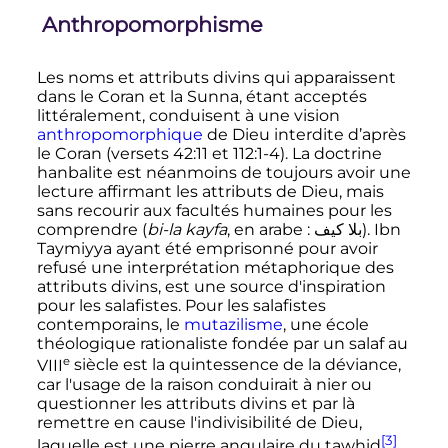
Anthropomorphisme
Les noms et attributs divins qui apparaissent
dans le Coran et la Sunna, étant acceptés
littéralement, conduisent à une vision
anthropomorphique
de Dieu interdite d’après
le Coran (versets 42:11 et 112:1-4). La doctrine
hanbalite est néanmoins de toujours avoir une
lecture affirmant les attributs de Dieu, mais
sans recourir aux facultés humaines pour les
comprendre (
bi-la kayfa
, en arabe
:
بلا كيف
). Ibn
Taymiyya ayant été emprisonné pour avoir
refusé une interprétation métaphorique des
attributs divins, est une source d'inspiration
pour les salafistes. Pour les salafistes
contemporains, le
mutazilisme
, une école
théologique rationaliste fondée par un salaf au
e
VIII
siècle
est la quintessence de la déviance,
car l'usage de la raison conduirait à nier ou
questionner les attributs divins et par là
remettre en cause l'indivisibilité de Dieu,
[3]
laquelle est une pierre angulaire du tawhid
.