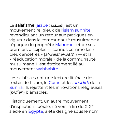
Le
salafisme
(
arabe
:
السلفية
) est un
mouvement religieux de l'
islam sunnite
,
revendiquant un retour aux pratiques en
vigueur dans la communauté musulmane à
l'époque du prophète
Mahomet
et de ses
premiers disciples
—
connus comme les «
pieux ancêtres » (
al-Salaf al-Ṣāliḥ
)
—
et la
«
rééducation morale
» de la communauté
musulmane. Il est étroitement lié au
mouvement
wahhabite
.
Les salafistes ont une lecture littérale des
textes de l'islam, le
Coran
et les
ahadith
de la
Sunna
. Ils rejettent les innovations religieuses
(
bidʻah
) blâmables.
Historiquement, un autre mouvement
e
d'inspiration libérale, né vers la fin du
XIX
siècle
en
Égypte
, a été désigné sous le nom