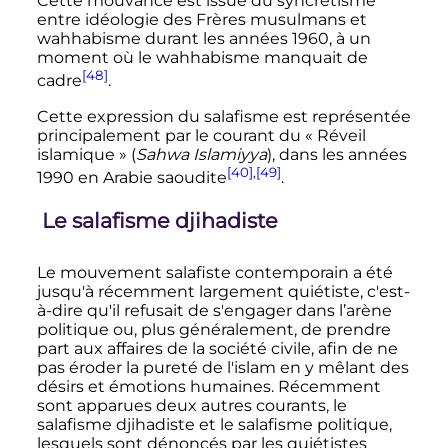
Cette mouvance est issue du syncrétisme
entre idéologie des Frères musulmans et
wahhabisme durant les années 1960, à un
moment où le wahhabisme manquait de
[48]
cadre
.
Cette expression du salafisme est représentée
principalement par le courant du «
Réveil
islamique
» (
Sahwa Islamiyya
), dans les années
[40]
,
[49]
1990 en Arabie saoudite
.
Le salafisme djihadiste
Le mouvement salafiste contemporain a été
jusqu'à récemment largement quiétiste, c'est-
à-dire qu'il refusait de s'engager dans l’arène
politique ou, plus généralement, de prendre
part aux affaires de la société civile, afin de ne
pas éroder la pureté de l'islam en y mêlant des
désirs et émotions humaines. Récemment
sont apparues deux autres courants, le
salafisme djihadiste et le salafisme politique,
lesquels sont dénoncés par les quiétistes