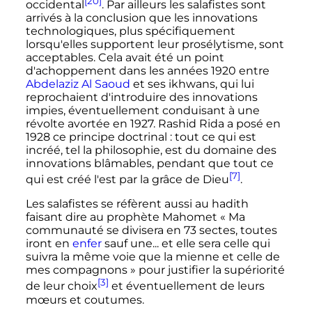
[20]
occidental
. Par ailleurs les salafistes sont
arrivés à la conclusion que les innovations
technologiques, plus spécifiquement
lorsqu'elles supportent leur prosélytisme, sont
acceptables. Cela avait été un point
d'achoppement dans les années 1920 entre
Abdelaziz Al Saoud
et ses ikhwans, qui lui
reprochaient d'introduire des innovations
impies, éventuellement conduisant à une
révolte avortée en 1927. Rashid Rida a posé en
1928 ce principe doctrinal
: tout ce qui est
incréé, tel la philosophie, est du domaine des
innovations blâmables, pendant que tout ce
[7]
qui est créé l'est par la grâce de Dieu
.
Les salafistes se réfèrent aussi au hadith
faisant dire au prophète Mahomet «
Ma
communauté se divisera en
73 sectes
, toutes
iront en
enfer
sauf une... et elle sera celle qui
suivra la même voie que la mienne et celle de
mes compagnons
» pour justifier la supériorité
[3]
de leur choix
et éventuellement de leurs
mœurs et coutumes.