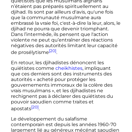
quiétistes que les musulmans afghans
n’étaient pas préparés spirituellement au
djihad. Ils sont par ailleurs d'avis, qu'une fois
que la communauté musulmane aura
embrassé la vraie foi, c'est-à-dire la leur, alors, le
djihad ne pourra que devenir triomphant.
Dans l’intermède, ils pensent que l'action
violente ne peut qu’entraîner des réactions
négatives des autorités limitant leur capacité
[20]
de prosélytisme
.
En retour, les djihadistes dénoncent les
quiétistes comme
cheikhistes
, impliquant
que ces derniers sont des instruments des
autorités «
acheté pour protéger les
gouvernements immoraux de la colère des
vrais musulmans
», et les djihadistes ne
rechignent pas à déclarer des quiétistes du
pouvoir saoudien comme traites et
[20]
apostats
.
Le développement du salafisme
contemporain est depuis les années 1960-70
largement lié au généreux mécénat saoudien