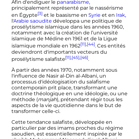
Afin d'endiguer le
panarabisme
,
principalement représenté par le nassérisme
[3]
en Égypte
et le baasisme en
Syrie
et en
Irak
,
l'
Arabie saoudite
développa une politique de
prosélytisme islamique dans les années 1960,
notamment avec la création de l’université
islamique de Médine en 1961 et de la Ligue
[11]
,
[44]
islamique mondiale en 1962
. Ces entités
deviendront d'importants vecteurs du
[11]
,
[45]
,
[46]
prosélytisme salafiste
.
À partir des années 1970, notamment sous
l'influence de Nasir al-Din al-Albani, un
processus d'idéologisation du salafisme
contemporain prit place, transformant une
doctrine théologique en une idéologie, ou une
méthode (
manjah
), prétendant régir tous les
aspects de la vie quotidienne dans le but de
transformer celle-ci.
Cette tendance salafiste, développée en
particulier par des imams proches du régime
saoudien, est essentiellement inspirée par le