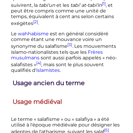
[1]
suivirent, la
tabi'un
et les
tabi‘ at-tabi‘in
, et
peut être compris comme une unité de
temps, équivalent à cent ans selon certains
[2]
exégètes
.
Le
wahhabisme
est en général considéré
comme étant une mouvance voire un
[3]
synonyme du salafisme
. Les mouvements
islamo-nationalistes tels que les
Frères
musulmans
sont aussi parfois appelés «
néo-
[4]
salafistes
»
, mais sont le plus souvent
qualifiés d'
islamistes
.
Usage ancien du terme
Usage médiéval
Le terme
« salafisme »
ou
« salafiya »
a été
utilisé à l'époque médiévale pour désigner les
[5]
adeptes de l'atharisme, suivant les salaf
.