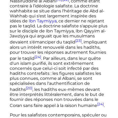
Nassiruddine al Albani
, comme étant
contraire à l’idéologie salafiste. La doctrine
wahhabite se situe dans l'héritage de Abd al-
Wahhab qui s'est largement inspirée des
idées de
Ibn Taymiyya
, ce dernier ne rejetant
pas le taqlid. La doctrine salafiste s'appuie plus
sur le disciple de Ibn Taymiyya, Ibn Qayyim al-
Jawziyya qui arguait que les musulmans
[23]
devaient s'émanciper du taqlid
, impliquant
alors un intérêt renouvelé dans les hadiths,
pour trouver les réponses autrement fournies
[24]
par le taqlid
. Par ailleurs, dans leur quête
d'un islam purifié, ils sont extrêmement
concernés que celui-ci soit infecté par des
hadiths contrefaits
: les figures salafistes les
plus connues, comme al Albani, se sont
spécialisées dans l'authentification de
[20]
hadiths
, les hadiths eux-mêmes devant
être interprétés littéralement, dans le but de
fournir des réponses non trouvées dans le
[24]
Coran sans faire appel à la raison humaine
.
Pour les salafistes contemporains, spéculer ou