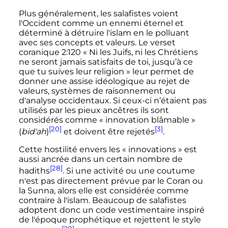
Plus généralement, les salafistes voient
l'Occident comme un ennemi éternel et
déterminé à détruire l'islam en le polluant
avec ses concepts et valeurs. Le verset
coranique 2:120 «
Ni les Juifs, ni les Chrétiens
ne seront jamais satisfaits de toi, jusqu’à ce
que tu suives leur religion
» leur permet de
donner une assise idéologique au rejet de
valeurs, systèmes de raisonnement ou
d'analyse occidentaux. Si ceux-ci n’étaient pas
utilisés par les pieux ancêtres ils sont
considérés comme «
innovation blâmable
»
[20]
[3]
(
bid'ah
)
et doivent être rejetés
.
Cette hostilité envers les «
innovations
» est
aussi ancrée dans un certain nombre de
[28]
hadiths
. Si une activité ou une coutume
n'est pas directement prévue par le Coran ou
la Sunna, alors elle est considérée comme
contraire à l'islam. Beaucoup de salafistes
adoptent donc un code vestimentaire inspiré
de l'époque prophétique et rejettent le style