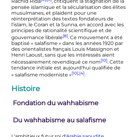
Rachid Rida
, critiquent la stagnation de la
pensée islamique et la sécularisation des élites
musulmanes, et plaident pour une
réinterprétation des textes fondateurs de
l'islam, le Coran et la Sunna, en accord avec les
principes de rationalité scientifique et de
[8]
gouvernance libérale
. Ce mouvement a été
baptisé «
salafisme
» dans les années 1920 par
des orientalistes français Louis Massignon et
Henri Laoust, sans que les intéressés aient
[10]
nécessairement revendiqué ce nom
. Cette
tendance initiale est aujourd'hui qualifiée de
[10]
,
[4]
«
salafisme moderniste
»
.
Histoire
Fondation du wahhabisme
Du wahhabisme au salafisme
L'ambitieux futur roi d'
Arabie saoudite
,