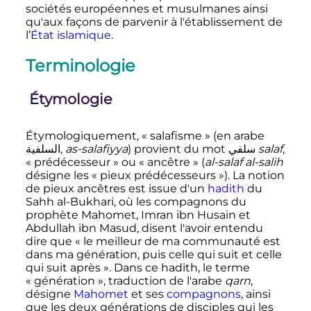
sociétés européennes et musulmanes ainsi
qu'aux façons de parvenir à l'établissement de
l’
État islamique
.
Terminologie
Étymologie
Étymologiquement, «
salafisme
» (en arabe
السلفية
,
as-salafiyya
) provient du mot
سلفي
salaf
,
«
prédécesseur
» ou «
ancêtre
» (
al-salaf al-salih
désigne les «
pieux prédécesseurs
»). La notion
de pieux ancêtres est issue d'un
hadith
du
Sahh al-Bukhari, où les compagnons du
prophète Mahomet, Imran ibn Husain et
Abdullah ibn Masud, disent l'avoir entendu
dire que «
le meilleur de ma communauté est
dans ma génération, puis celle qui suit et celle
qui suit après
». Dans ce hadith, le terme
«
génération
», traduction de l'arabe
qarn
,
désigne
Mahomet
et ses
compagnons
, ainsi
que les deux générations de disciples qui les