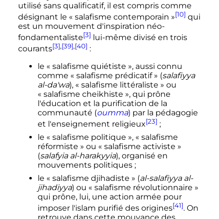
utilisé sans qualificatif, il est compris comme
[10]
désignant le «
salafisme contemporain
»
qui
est un mouvement d'inspiration néo-
[3]
fondamentaliste
lui-même divisé en trois
[3]
,
[39]
,
[40]
courants
:
le «
salafisme quiétiste
», aussi connu
comme «
salafisme prédicatif
» (
salafiyya
al-da'wa
), «
salafisme littéraliste
» ou
«
salafisme cheikhiste
», qui prône
l'éducation et la purification de la
communauté (
oumma
) par la pédagogie
[23]
et l'enseignement religieux
;
le «
salafisme politique
», «
salafisme
réformiste
» ou «
salafisme activiste
»
(
salafyia al-harakyyia
), organisé en
mouvements politiques
;
le «
salafisme djihadiste
» (
al-salafiyya al-
jihadiyya
) ou «
salafisme révolutionnaire
»
qui prône, lui, une action armée pour
[41]
imposer l'islam purifié des origines
. On
retrouve dans cette mouvance des