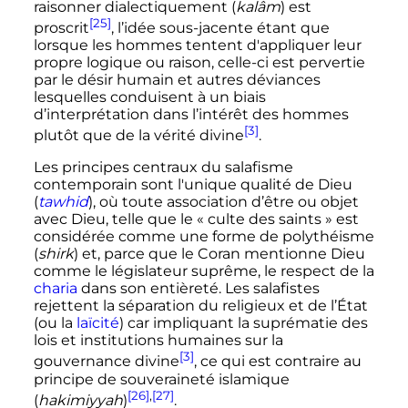
raisonner dialectiquement (
kalâm
) est
[25]
proscrit
, l’idée sous-jacente étant que
lorsque les hommes tentent d'appliquer leur
propre logique ou raison, celle-ci est pervertie
par le désir humain et autres déviances
lesquelles conduisent à un biais
d’interprétation dans l’intérêt des hommes
[3]
plutôt que de la vérité divine
.
Les principes centraux du salafisme
contemporain sont l'unique qualité de Dieu
(
tawhid
), où toute association d’être ou objet
avec Dieu, telle que le «
culte des saints
» est
considérée comme une forme de polythéisme
(
shirk
) et, parce que le Coran mentionne Dieu
comme le législateur suprême, le respect de la
charia
dans son entièreté. Les salafistes
rejettent la séparation du religieux et de l’État
(ou la
laïcité
) car impliquant la suprématie des
lois et institutions humaines sur la
[3]
gouvernance divine
, ce qui est contraire au
principe de souveraineté islamique
[26]
,
[27]
(
hakimiyyah
)
.