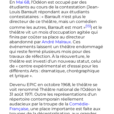
En
Mai 68
, l'Odéon est occupé par des
étudiants au cours de la contestation (Jean-
Louis Barrault répondant aux étudiants
contestataires
:
« Barrault n'est plus le
directeur de ce théâtre, mais un comédien
[13]
comme les autres, Barrault est mort »
) et le
théâtre vit un mois d'occupation agitée qui
finira par coûter sa place au directeur
abandonné par
André Malraux
. Ces
événements laissent un théâtre endommagé
qui reste fermé plusieurs mois pour des
travaux de réfection. À la réouverture, le
théâtre est investi d'un nouveau statut, celui
de «
centre expérimental et d'essai pour les
différents Arts
: dramatique, chorégraphique
et lyrique
».
Devenu EPIC en octobre 1968, le théâtre se
voit renommé Théâtre national de l'Odéon le
31 août 1971. Outre les représentations d'un
répertoire contemporain réellement
audacieux par la troupe de la
Comédie-
Française
, une place importante est faite aux
troupes de la décentralisation, aux grandes