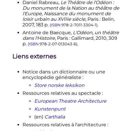
l'objet d'une adaptation en français
Daniel Rabreau,
Le Théâtre de l'Odéon
:
par Barrault lui-même en 1937 au
Du monument de la Nation au théâtre de
théâtre Antoine.
l'Europe, Naissance du monument de
loisir urbain au XVIIIe siècle
, Paris
: Belin,
↑
Les Archives du spectacle
.
2007, 183 p.
.
(
ISBN
978-2-7011-3304-1
)
↑
Jean Sévillia, «
Ces trente jours qui
Antoine de Baecque,
L'Odéon, un théâtre
ébranlèrent la France
»,
Le Figaro
dans l'Histoire
, Paris
: Gallimard, 2010, 309
Magazine
, 2 mars 2018, p. 42-48.
p.
.
(
ISBN
978-2-07-013043-6
)
↑
«
Décret no 90-458 du 1er juin
1990 modifiant le décret no 68-905
Liens externes
du 21 octobre 1968 modifié portant
statut du Théâtre national de
l'Odéon
»
, sur
Légifrance
, jorf n°128
Notice dans un dictionnaire ou une
du 3 juin 1990
encyclopédie généraliste
:
↑
Romain Brunet,
«
L'occupation du
Store norske leksikon
théâtre de l’Odéon, un combat
Ressources relatives au spectacle
:
d'artistes "pour faire converger les
luttes"
»
, sur
France 24
,
14 mars 2021
European Theatre Architecture
.
(consulté le
15 mars 2021
)
Kunstenpunt
↑
«
Décret n° 2002-108 du 24 janvier
(en)
Carthalia
2002 modifiant le décret n° 68-905
du 21 octobre 1968 portant statut du
Ressources relatives à l'architecture
:
Théâtre national de l'Odéon
»
, sur