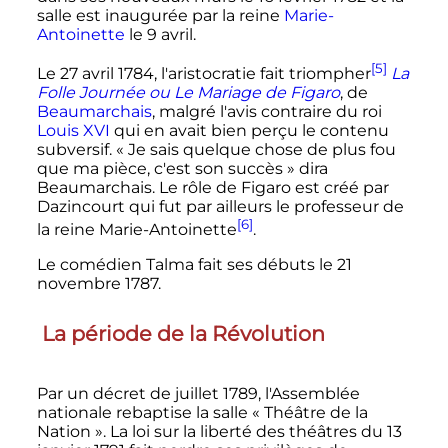
salle est inaugurée par la reine
Marie-
Antoinette
le
9 avril
.
[5]
Le
27 avril 1784
, l'aristocratie fait triompher
La
Folle Journée ou Le Mariage de Figaro
, de
Beaumarchais
, malgré l'avis contraire du roi
Louis XVI
qui en avait bien perçu le contenu
subversif. «
Je sais quelque chose de plus fou
que ma pièce, c'est son succès
» dira
Beaumarchais. Le rôle de Figaro est créé par
Dazincourt qui fut par ailleurs le professeur de
[6]
la reine Marie-Antoinette
.
Le comédien Talma fait ses débuts le
21
novembre 1787
.
La période de la Révolution
Par un décret de
juillet 1789
, l'Assemblée
nationale rebaptise la salle « Théâtre de la
Nation ». La loi sur la liberté des théâtres du
13