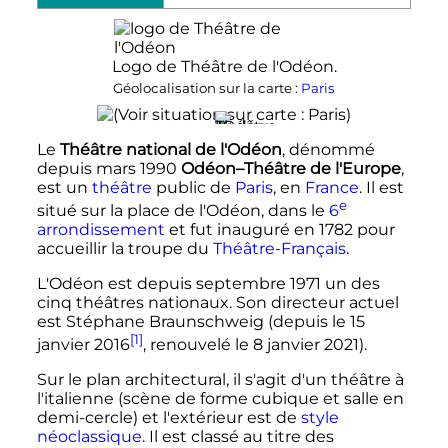
Logo de Théâtre de l'Odéon.
Géolocalisation sur la carte :
Paris
Le
Théâtre national de l'Odéon
, dénommé
depuis
mars 1990
Odéon–Théâtre de l'Europe
,
est un
théâtre
public de
Paris
, en
France
. Il est
e
situé sur la place de l'Odéon, dans le
6
arrondissement
et fut inauguré en
1782
pour
accueillir la troupe du
Théâtre-Français
.
L'Odéon est depuis
septembre 1971
un des
cinq théâtres nationaux. Son directeur actuel
est Stéphane Braunschweig (depuis le
15
[1]
janvier 2016
, renouvelé le 8 janvier 2021).
Sur le plan architectural, il s'agit d'un théâtre à
l'italienne (scène de forme cubique et salle en
demi-cercle) et l'extérieur est de
style
néoclassique
. Il est classé au titre des