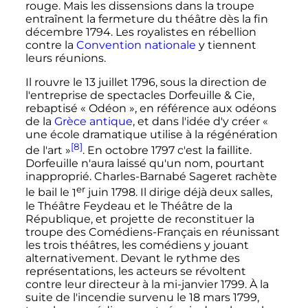
rouge. Mais les dissensions dans la troupe
entraînent la fermeture du théâtre dès la fin
décembre 1794. Les royalistes en rébellion
contre la
Convention nationale
y tiennent
leurs réunions.
Il rouvre le
13 juillet 1796
, sous la direction de
l'entreprise de spectacles Dorfeuille & Cie,
rebaptisé « Odéon », en référence aux odéons
de la
Grèce antique
, et dans l'idée d'y créer
«
une école dramatique utilise à la régénération
[8]
de l'art »
. En octobre 1797 c'est la faillite.
Dorfeuille n'aura laissé qu'un nom, pourtant
inapproprié. Charles-Barnabé Sageret rachète
er
le bail le
1
juin 1798. Il dirige déjà deux salles,
le Théâtre Feydeau et le Théâtre de la
République, et projette de reconstituer la
troupe des Comédiens-Français en réunissant
les trois théâtres, les comédiens y jouant
alternativement. Devant le rythme des
représentations, les acteurs se révoltent
contre leur directeur à la mi-janvier 1799. À la
suite de l'incendie survenu le
18 mars 1799
,