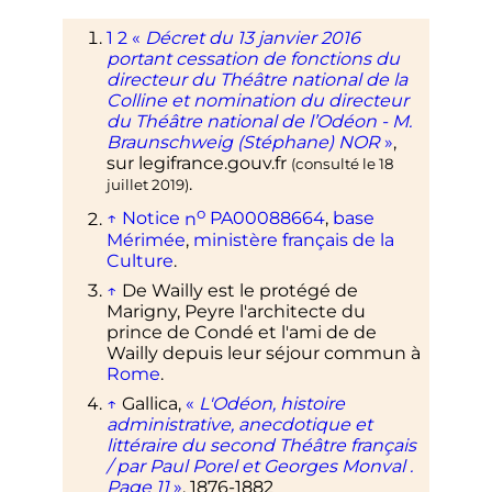
1
2
«
Décret du 13 janvier 2016
portant cessation de fonctions du
directeur du Théâtre national de la
Colline et nomination du directeur
du Théâtre national de l’Odéon - M.
Braunschweig (Stéphane) NOR
»
,
sur
legifrance.gouv.fr
(consulté le
18
.
juillet 2019
)
o
↑
Notice
n
PA00088664
,
base
Mérimée
,
ministère français de la
Culture
.
↑
De Wailly est le protégé de
Marigny, Peyre l'architecte du
prince de Condé et l'ami de de
Wailly depuis leur séjour commun à
Rome
.
↑
Gallica,
«
L'Odéon, histoire
administrative, anecdotique et
littéraire du second Théâtre français
/ par Paul Porel et Georges Monval .
Page 11
»
, 1876-1882