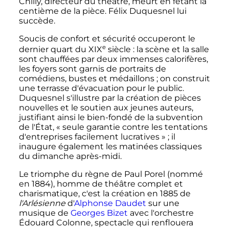
Chilly, directeur du théâtre, meurt en fêtant la
centième de la pièce. Félix Duquesnel lui
succède.
Soucis de confort et sécurité occuperont le
e
dernier quart du
XIX
siècle
: la scène et la salle
sont chauffées par deux immenses calorifères,
les foyers sont garnis de portraits de
comédiens, bustes et médaillons
; on construit
une terrasse d'évacuation pour le public.
Duquesnel s'illustre par la création de pièces
nouvelles et le soutien aux jeunes auteurs,
justifiant ainsi le bien-fondé de la subvention
de l'État, «
seule garantie contre les tentations
d'entreprises facilement lucratives
»
; il
inaugure également les matinées classiques
du dimanche après-midi.
Le triomphe du règne de Paul Porel (nommé
en 1884), homme de théâtre complet et
charismatique, c'est la création en 1885 de
l'Arlésienne
d'
Alphonse Daudet
sur une
musique de
Georges Bizet
avec l'orchestre
Édouard Colonne, spectacle qui renflouera