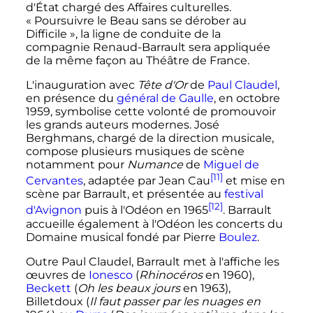
d'État chargé des Affaires culturelles.
«
Poursuivre le Beau sans se dérober au
Difficile
», la ligne de conduite de la
compagnie Renaud-Barrault sera appliquée
de la même façon au Théâtre de France.
L'inauguration avec
Tête d'Or
de
Paul Claudel
,
en présence du
général de Gaulle
, en octobre
1959, symbolise cette volonté de promouvoir
les grands auteurs modernes. José
Berghmans, chargé de la direction musicale,
compose plusieurs musiques de scène
notamment pour
Numance
de
Miguel de
[11]
Cervantes
, adaptée par Jean Cau
et mise en
scène par Barrault, et présentée au
festival
[12]
d'Avignon
puis à l'Odéon en 1965
. Barrault
accueille également à l'Odéon les concerts du
Domaine musical fondé par Pierre
Boulez
.
Outre Paul Claudel, Barrault met à l'affiche les
œuvres de
Ionesco
(
Rhinocéros
en 1960),
Beckett
(
Oh les beaux jours
en 1963),
Billetdoux (
Il faut passer par les nuages en