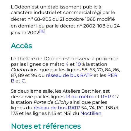
L'Odéon est un établissement public à
caractère industriel et commercial régi par le
o
décret
n
68
–905 du
21 octobre 1968
modifié
o
en dernier lieu par le décret
n
2002
–108 du
24
[16]
janvier 2002
.
Accès
Le théâtre de l'Odéon est desservi à proximité
par les lignes de métro
4
et
10
à la station
Odéon
ainsi que par les lignes 58, 63, 70, 84, 86,
87, 89 et 96 du
réseau de bus RATP
et les
RER
B
et
C
.
Sa deuxième salle, les Ateliers Berthier, est
desservie par les lignes
13 du métro
et
RER C
à
la station
Porte de Clichy
ainsi que par les
lignes du
réseau de bus RATP
54, 74, PC, 138 et
173 et les lignes N15 et N51 du
Noctilien
.
Notes et références