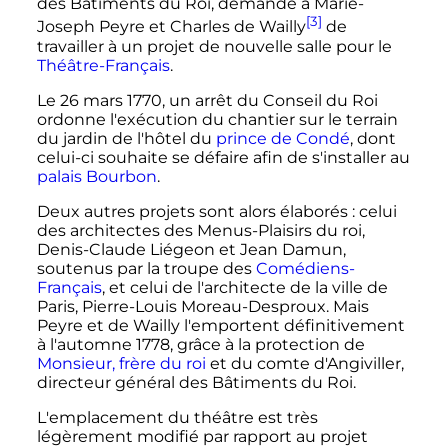
des Bâtiments du Roi, demande à Marie-
[3]
Joseph Peyre et Charles de Wailly
de
travailler à un projet de nouvelle salle pour le
Théâtre-Français
.
Le
26 mars 1770
, un arrêt du Conseil du Roi
ordonne l'exécution du chantier sur le terrain
du jardin de l'hôtel du
prince de Condé
, dont
celui-ci souhaite se défaire afin de s'installer au
palais Bourbon
.
Deux autres projets sont alors élaborés
: celui
des architectes des Menus-Plaisirs du roi,
Denis-Claude Liégeon et Jean Damun,
soutenus par la troupe des
Comédiens-
Français
, et celui de l'architecte de la ville de
Paris, Pierre-Louis Moreau-Desproux. Mais
Peyre et de Wailly l'emportent définitivement
à l'automne 1778, grâce à la protection de
Monsieur, frère du roi
et du comte d'Angiviller,
directeur général des Bâtiments du Roi.
L'emplacement du théâtre est très
légèrement modifié par rapport au projet