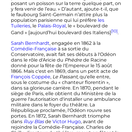
posant un poisson sur la terre quelque part, on
y fera venir de l’eau. » D’autant, ajoute-t-il, que
le faubourg Saint-Germain n’attire plus la
population parisienne qui lui préfère
les
Tuileries
, le
Palais-Royal
, le « boulevard de
[10]
Gand » [aujourd’hui boulevard des Italiens]
.
Sarah Bernhardt
, engagée en 1862 à la
Comédie-Française
à sa sortie du
Conservatoire, avait fait ses débuts à l'Odéon
dans le rôle d'Aricie du
Phèdre
de Racine
donné pour la fête de l'Empereur le
15 août
1866
. Mais c'est en 1869, dans un petit acte de
François Coppée
,
Le Passant
, qu'elle entre,
sous le costume du «
chanteur florentin
»,
dans sa glorieuse carrière. En 1870, pendant le
siège de Paris, elle obtient du Ministère de la
guerre l'autorisation d'installer une ambulance
militaire dans le foyer du théâtre. La
République proclamée, l'Odéon rouvre ses
portes. En 1872, Sarah Bernhardt triomphe
dans
Ruy Blas
de
Victor Hugo
, avant de
rejoindre la Comédie-Française. Charles de