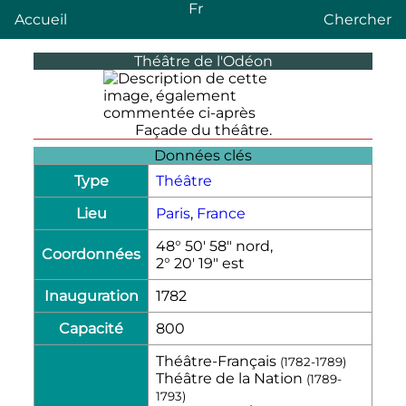
Fr
Accueil
Chercher
Théâtre de l'Odéon
Façade du théâtre.
Données clés
Type
Théâtre
Lieu
Paris
,
France
48° 50′ 58″ nord,
Coordonnées
2° 20′ 19″ est
Inauguration
1782
Capacité
800
Théâtre-Français
(1782-1789)
Théâtre de la Nation
(1789-
1793)