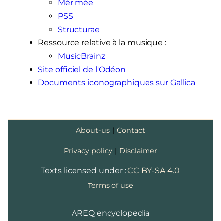
Mérimée
Légifrance
, jorf n°22 du 26 janvier
2002
PSS
Structurae
Ressource relative à la musique
:
MusicBrainz
Site officiel de l'Odéon
Documents iconographiques sur Gallica
About-us
|
Contact
Privacy policy
|
Disclaimer
Texts licensed under :
CC BY-SA 4.0
Terms of use
AREQ encyclopedia