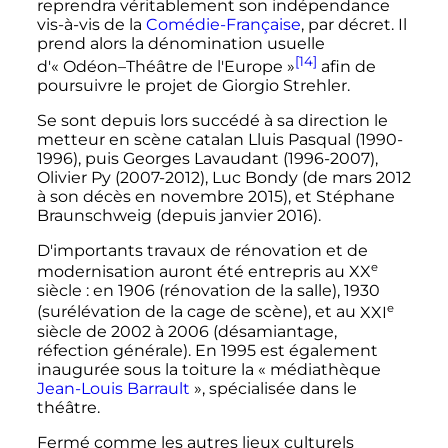
reprendra véritablement son indépendance
vis-à-vis de la
Comédie-Française
, par décret. Il
prend alors la dénomination usuelle
[14]
d'«
Odéon–Théâtre de l'Europe »
afin de
poursuivre le projet de Giorgio Strehler.
Se sont depuis lors succédé à sa direction le
metteur en scène catalan Lluis Pasqual (1990-
1996), puis Georges Lavaudant (1996-2007),
Olivier Py (2007-2012), Luc Bondy (de mars 2012
à son décès en novembre 2015), et Stéphane
Braunschweig (depuis janvier 2016).
D'importants travaux de rénovation et de
e
modernisation auront été entrepris au
XX
siècle
: en 1906 (rénovation de la salle), 1930
e
(surélévation de la cage de scène), et au
XXI
siècle
de 2002 à 2006 (désamiantage,
réfection générale). En 1995 est également
inaugurée sous la toiture la «
médiathèque
Jean-Louis Barrault
», spécialisée dans le
théâtre.
Fermé comme les autres lieux culturels