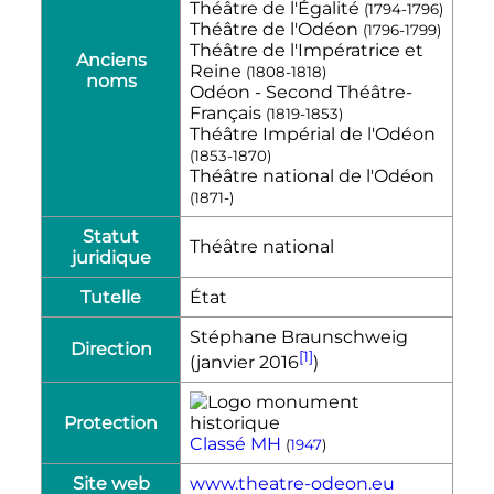
Théâtre de l'Égalité
(1794-1796)
Théâtre de l'Odéon
(1796-1799)
Théâtre de l'Impératrice et
Anciens
Reine
(1808-1818)
noms
Odéon - Second Théâtre-
Français
(1819-1853)
Théâtre Impérial de l'Odéon
(1853-1870)
Théâtre national de l'Odéon
(1871-)
Statut
Théâtre national
juridique
Tutelle
État
Stéphane Braunschweig
Direction
[1]
(janvier 2016
)
Protection
Classé MH
(
1947
)
Site web
www.theatre-odeon.eu