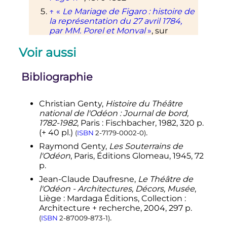
↑
«
Le Mariage de Figaro
: histoire de
la représentation du 27 avril 1784,
par MM. Porel et Monval
»
, sur
Gallica
,
1877
Voir aussi
↑
«
Dazincourt
»
, sur
Comédie-
Française
Bibliographie
↑
Henry Lecomte,
Histoire des
théâtres de Paris
, Paris,
1905
, Le
Théâtre de l'Égalité. p. 103-159, T. IV,
Christian Genty,
Histoire du Théâtre
vol.1
.
national de l'Odéon
: Journal de bord,
↑
Léon Chancerel, «
Naissance,
1782-1982
, Paris
: Fischbacher, 1982, 320
p.
vicissitudes et grandeurs de
(+ 40 pl.)
.
(
ISBN
2-7179-0002-0
)
l'Odéon
»,
Cahiers Renaud-Barrault
,
Raymond Genty,
Les Souterrains de
octobre 1959
,
p.
81
.
l'Odéon
, Paris, Éditions Glomeau, 1945, 72
↑
Hector Berlioz,
Mémoires
, chap.
p.
XVIII
Jean-Claude Daufresne,
Le Théâtre de
↑
Victor Hugo,
Choses vues 1847-
l'Odéon - Architectures, Décors, Musée
,
1848
, Paris,
Éditions Gallimard
,
1972
,
Liège
: Mardaga Éditions, Collection
:
505
p.
,
p.
252-253
.
(
ISBN
2-07-036047-4
)
Architecture + recherche, 2004, 297 p.
.
↑
La pièce de Cervantes a déjà fait
(
ISBN
2-87009-873-1
)