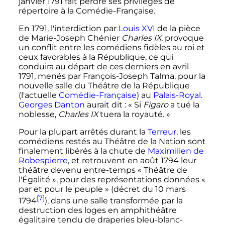
janvier 1791
fait perdre ses privilèges de
répertoire à la Comédie-Française.
En 1791, l'interdiction par
Louis XVI
de la pièce
de Marie-Joseph Chénier
Charles IX
, provoque
un conflit entre les comédiens fidèles au roi et
ceux favorables à la République, ce qui
conduira au départ de ces derniers en
avril
1791
, menés par François-Joseph Talma, pour la
nouvelle salle du Théâtre de la République
(l'actuelle
Comédie-Française
) au
Palais-Royal
.
Georges Danton
aurait dit
:
« Si
Figaro
a tué la
noblesse,
Charles IX
tuera la royauté. »
Pour la plupart arrêtés durant la
Terreur
, les
comédiens restés au Théâtre de la Nation sont
finalement libérés à la chute de
Maximilien de
Robespierre
, et retrouvent en août 1794 leur
théâtre devenu entre-temps « Théâtre de
l'Égalité », pour des représentations données
«
par et pour le peuple »
(décret du 10 mars
[7]
1794
), dans une salle transformée par la
destruction des loges en amphithéâtre
égalitaire tendu de draperies bleu-blanc-