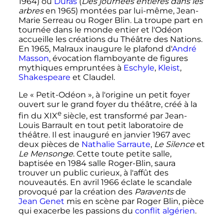
1964) ou
Duras
(
Des journées entières dans les
arbres
en 1965) montées par lui-même, Jean-
Marie Serreau ou Roger Blin. La troupe part en
tournée dans le monde entier et l'Odéon
accueille les créations du Théâtre des Nations.
En 1965, Malraux inaugure le plafond d'
André
Masson
, évocation flamboyante de figures
mythiques empruntées à
Eschyle
,
Kleist
,
Shakespeare
et Claudel.
Le «
Petit-Odéon
», à l'origine un petit foyer
ouvert sur le grand foyer du théâtre, créé à la
e
fin du XIX
siècle, est transformé par Jean-
Louis Barrault en tout petit laboratoire de
théâtre. Il est inauguré en janvier 1967 avec
deux pièces de
Nathalie Sarraute
,
Le Silence
et
Le Mensonge
. Cette toute petite salle,
baptisée en 1984 salle Roger-Blin, saura
trouver un public curieux, à l'affût des
nouveautés. En avril 1966 éclate le scandale
provoqué par la création des
Paravents
de
Jean Genet
mis en scène par Roger Blin, pièce
qui exacerbe les passions du
conflit algérien
.