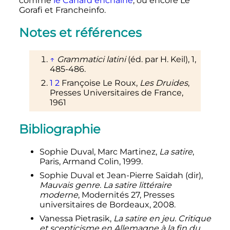
comme
le Canard enchaîné
, ou encore Le
Gorafi et Francheinfo.
Notes et références
↑
Grammatici latini
(éd. par H. Keil), 1,
485-486.
1
2
Françoise Le Roux,
Les Druides
,
Presses Universitaires de France,
1961
Bibliographie
Sophie Duval, Marc Martinez,
La satire
,
Paris, Armand Colin, 1999.
Sophie Duval et Jean-Pierre Saïdah (dir),
Mauvais genre. La satire littéraire
moderne
, Modernités 27, Presses
universitaires de Bordeaux, 2008.
Vanessa Pietrasik,
La satire en jeu. Critique
et scepticisme en Allemagne à la fin du