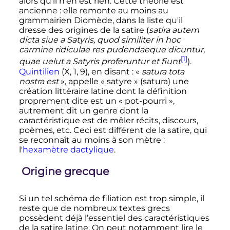
alors qu'il n'en est rien. Cette théorie est
ancienne
: elle remonte au moins au
grammairien Diomède, dans la liste qu'il
dresse des origines de la satire (
satira autem
dicta siue a Satyris, quod similiter in hoc
carmine ridiculae res pudendaeque dicuntur,
[1]
quae uelut a Satyris proferuntur et fiunt
).
Quintilien
(X, 1, 9), en disant
: «
satura tota
nostra est
», appelle «
satyre
» (satura) une
création littéraire latine dont la définition
proprement dite est un «
pot-pourri
»,
autrement dit un genre dont la
caractéristique est de mêler récits, discours,
poèmes, etc. Ceci est différent de la satire, qui
se reconnaît au moins à son mètre
:
l'
hexamètre dactylique
.
Origine grecque
Si un tel schéma de filiation est trop simple, il
reste que de nombreux textes grecs
possèdent déjà l’essentiel des caractéristiques
de la satire latine. On peut notamment lire le