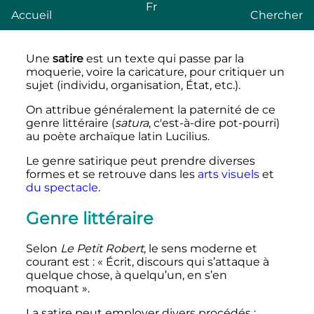
Fr
Accueil
Chercher
Une
satire
est un texte qui passe par la
moquerie, voire la caricature, pour critiquer un
sujet (individu, organisation, État, etc.).
On attribue généralement la paternité de ce
genre littéraire (
satura
, c'est-à-dire pot-pourri)
au poète archaïque latin Lucilius.
Le genre satirique peut prendre diverses
formes et se retrouve dans les
arts visuels
et
du spectacle
.
Genre littéraire
Selon
Le Petit Robert
, le sens moderne et
courant est
: «
Écrit, discours qui s’attaque à
quelque chose, à quelqu’un, en s’en
moquant
».
La satire peut employer divers procédés
: