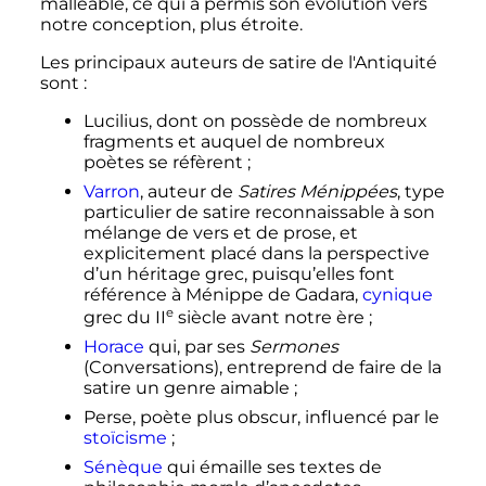
malléable, ce qui a permis son évolution vers
notre conception, plus étroite.
Les principaux auteurs de satire de l'Antiquité
sont
:
Lucilius, dont on possède de nombreux
fragments et auquel de nombreux
poètes se réfèrent
;
Varron
, auteur de
Satires Ménippées
, type
particulier de satire reconnaissable à son
mélange de vers et de prose, et
explicitement placé dans la perspective
d’un héritage grec, puisqu’elles font
référence à Ménippe de Gadara,
cynique
e
grec du
II
siècle
avant notre ère
;
Horace
qui, par ses
Sermones
(Conversations), entreprend de faire de la
satire un genre aimable
;
Perse, poète plus obscur, influencé par le
stoïcisme
;
Sénèque
qui émaille ses textes de