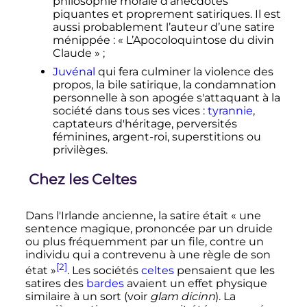
philosophie morale d’anecdotes
piquantes et proprement satiriques. Il est
aussi probablement l’auteur d’une satire
ménippée
: «
L’Apocoloquintose du divin
Claude
»
;
Juvénal
qui fera culminer la violence des
propos, la bile satirique, la condamnation
personnelle à son apogée s'attaquant à la
société dans tous ses vices
:
tyrannie
,
captateurs d'héritage, perversités
féminines, argent-roi, superstitions ou
privilèges.
Chez les Celtes
Dans l'Irlande ancienne, la satire était «
une
sentence magique, prononcée par un druide
ou plus fréquemment par un file, contre un
individu qui a contrevenu à une règle de son
[2]
état
»
. Les sociétés
celtes
pensaient que les
satires des
bardes
avaient un effet physique
similaire à un sort (voir
glam dicinn
). La