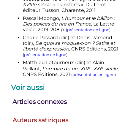
XVIIIe siècle
. «
Transferts
», Du Lérot
éditeur, Tusson, Charente, 2011
Pascal
Mbongo
,
L'humour et le bâillon :
Des polices du rire en France
, La Lettre
volée,
2019
, 208
p.
.
(
présentation en ligne
)
Cédric
Passard
(dir.) et Denis
Ramond
(dir.),
De quoi se moque-t-on ? Satire et
liberté d'expression
, CNRS Editions,
2021
.
(
présentation en ligne
)
Matthieu
Letourneux
(dir.) et Alain
e
e
Vaillant
,
L’empire du rire
XIX
–
XXI
siècle
,
CNRS Editions,
2021
(
présentation en ligne
)
Voir aussi
Articles connexes
Auteurs satiriques