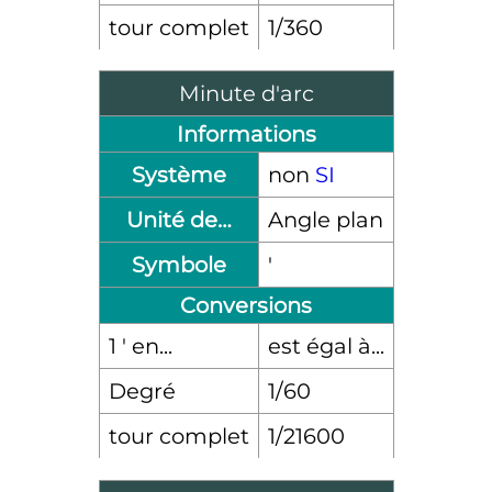
tour complet
1/360
Minute d'arc
Informations
Système
non
SI
Unité de…
Angle plan
Symbole
′
Conversions
1 ′ en...
est égal à...
Degré
1/60
tour complet
1/21600