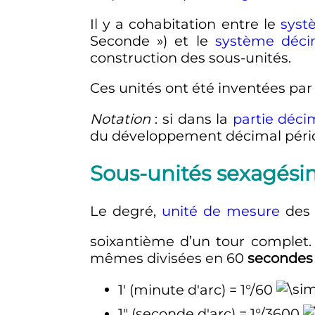
Il y a cohabitation entre le
syst
Seconde
») et le
système déci
construction des sous-unités.
Ces unités ont été inventées par
Notation
: si dans la
partie déci
du développement décimal péri
Sous-unités sexagési
Le degré,
unité de mesure
des 
soixantième d’un tour complet
mêmes divisées en 60
secondes 
1′ (minute d'arc) = 1°/60
1″ (seconde d'arc) = 1°/3600