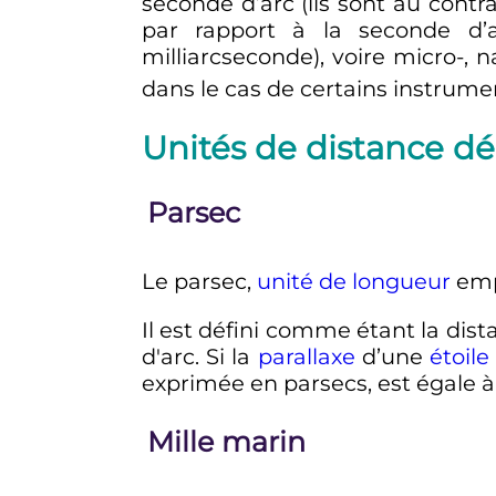
seconde d’arc (ils sont au contr
par rapport à la seconde d’
milliarcseconde), voire micro-,
dans le cas de certains instrume
Unités de distance dé
Parsec
Le parsec,
unité de longueur
emp
Il est défini comme étant la dis
d'arc. Si la
parallaxe
d’une
étoile
exprimée en parsecs, est égale à 
Mille marin