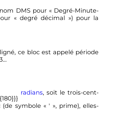
 nom DMS pour «
Degré-Minute-
our «
degré décimal
») pour la
ligné, ce bloc est appelé période
33…
radians
, soit le trois-cent-
c
(de symbole «
′
», prime), elles-