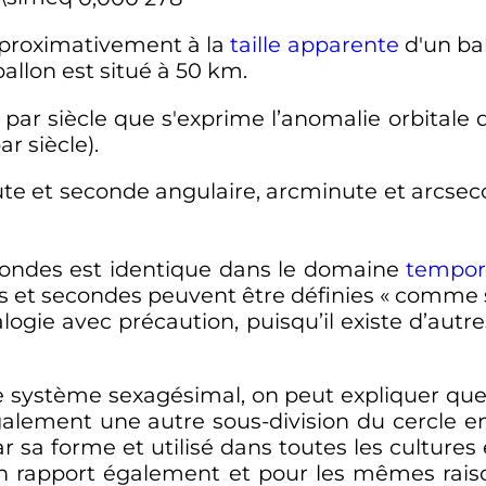
proximativement à la
taille apparente
d'un bal
allon est situé à
50
km
.
 par siècle que s'exprime l’anomalie orbitale
r siècle).
e et seconde angulaire, arcminute et arcseco
condes est identique dans le domaine
tempor
 et secondes peuvent être définies «
comme 
logie avec précaution, puisqu’il existe d’autre
e système sexagésimal, on peut expliquer que 
galement une autre sous-division du cercle e
r sa forme et utilisé dans toutes les cultures 
un rapport également et pour les mêmes raiso