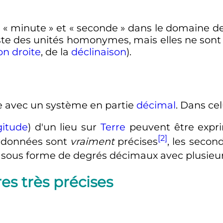
 «
minute
» et «
seconde
» dans le domaine de
iste des unités homonymes, mais elles ne sont
on droite
, de la
déclinaison
).
e avec un système en partie
décimal
. Dans celu
gitude
) d'un lieu sur
Terre
peuvent être expri
[2]
ordonnées sont
vraiment
précises
, les seco
oit sous forme de degrés décimaux avec plusieurs
es très précises