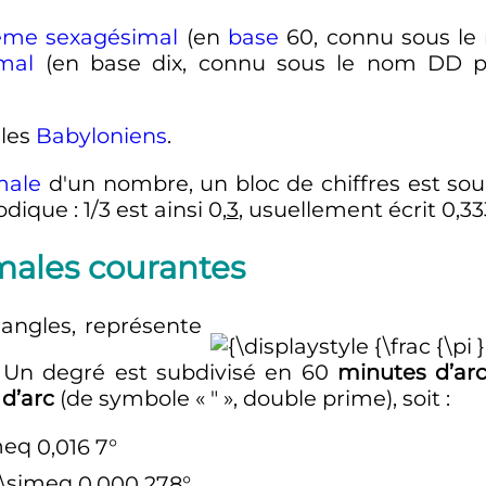
ème sexagésimal
(en
base
60, connu sous le
mal
(en base dix, connu sous le nom DD p
 les
Babyloniens
.
male
d'un nombre, un bloc de chiffres est sou
odique
: 1/3 est ainsi 0,
3
, usuellement écrit 0,3
males courantes
angles, représente
. Un degré est subdivisé en 60
minutes d’ar
d’arc
(de symbole «
″
», double prime), soit
:
0,016 7
°
0,000 278
°