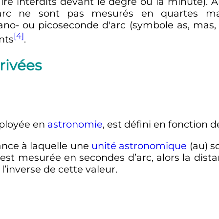
aire interdits devant le degré ou la minute). 
arc ne sont pas mesurés en quartes mai
 nano- ou picoseconde d'arc (symbole as, mas,
[4]
nts
.
rivées
loyée en
astronomie
, est défini en fonction d
tance à laquelle une
unité astronomique
(au) s
est mesurée en secondes d’arc, alors la distan
l’inverse de cette valeur.