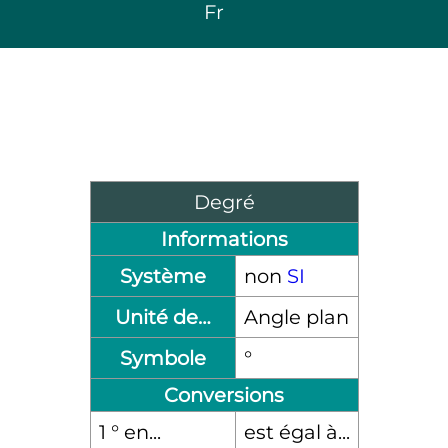
Fr
Degré
Informations
Système
non
SI
Unité de…
Angle plan
Symbole
°
Conversions
1 ° en...
est égal à...