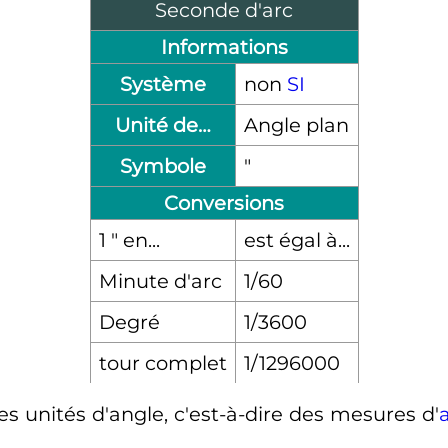
Seconde d'arc
Informations
Système
non
SI
Unité de…
Angle plan
Symbole
″
Conversions
1 ″ en...
est égal à...
Minute d'arc
1/60
Degré
1/3600
tour complet
1/1296000
s unités d'angle, c'est-à-dire des mesures d'