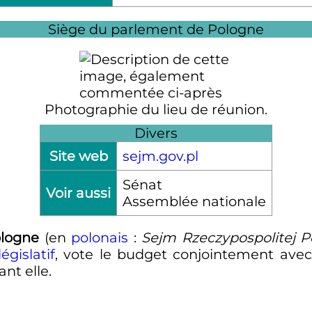
Siège du parlement de Pologne
Photographie du lieu de réunion.
Divers
Site web
sejm.gov.pl
Sénat
Voir aussi
Assemblée nationale
ologne
(
en
polonais
:
Sejm Rzeczypospolitej Po
égislatif
, vote le budget conjointement avec 
nt elle.