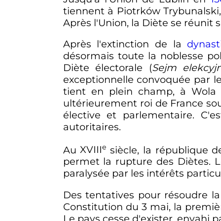
tiennent à Piotrków Trybunalski
Après l'Union, la Diète se réuni
Après l'extinction de la
dynast
désormais toute la noblesse polo
Diète électorale (
Sejm elekcyj
exceptionnelle convoquée par le
tient en plein champ, à Wola
ultérieurement roi de France so
élective et parlementaire. C
autoritaires.
e
Au
XVIII
siècle
, la république 
permet la rupture des Diètes. L
paralysée par les intérêts partic
Des tentatives pour résoudre la
Constitution du 3 mai, la premiè
Le pays cesse d'exister, envahi p