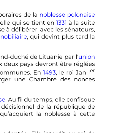
poraires de la
noblesse polonaise
lle qui se tient en
1331
à la suite
se à délibérer, avec les sénateurs,
nobiliaire
, qui devint plus tard la
nd-duché de Lituanie par l'
union
x deux pays devront être réglées
er
s communes. En
1493
, le roi Jan
I
merger une Chambre des nonces
se
. Au fil du temps, elle confisque
décisionnel de la république de
qu’acquiert la noblesse à cette