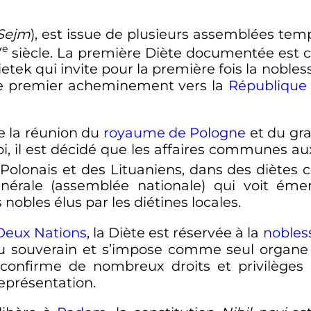
Sejm
), est issue de plusieurs assemblées tem
e
V
siècle
. La première Diète documentée est ce
etek qui invite pour la première fois la nobles
t le premier acheminement vers la
République 
e la réunion du
royaume de Pologne
et du gra
i, il est décidé que les affaires communes au
Polonais et des Lituaniens, dans des diète
énérale (assemblée nationale) qui voit é
nobles élus par les diétines locales.
Deux Nations
, la Diète est réservée à la
nobles
u souverain et s’impose comme seul organe 
e confirme de nombreux droits et privilèges 
représentation.