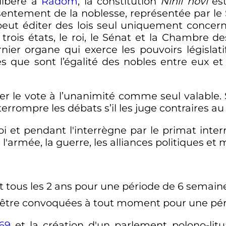
libère à
Radom
, la constitution
Nihil novi
est
sentement de la noblesse, représentée par l
peut éditer des lois seul uniquement concer
 trois états, le roi, le Sénat et la Chambre 
ier organe qui exerce les pouvoirs législati
res que sont l’égalité des nobles entre eux et
r le vote à l’unanimité comme seul valable. 
terrompre les débats s’il les juge contraires a
 et pendant l'interrègne par le primat interre
 l'armée, la guerre, les alliances politiques et m
nt tous les 2 ans pour une période de 6 semain
t être convoquées à tout moment pour une pér
69
et la création d'un parlement polono-lit