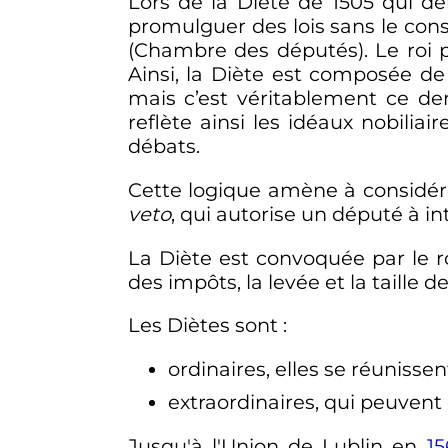
Lors de la Diète de 1505 qui dé
promulguer des lois sans le con
(Chambre des députés). Le roi 
Ainsi, la Diète est composée de
mais c’est véritablement ce dern
reflète ainsi les idéaux nobiliai
débats.
Cette logique amène à considére
veto
, qui autorise un député à in
La Diète est convoquée par le roi
des impôts, la levée et la taille de
Les Diètes sont
:
ordinaires, elles se réunisse
extraordinaires, qui peuven
Jusqu'à l'Union de Lublin en
15