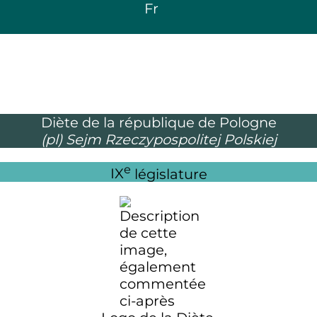
Fr
Diète de la république de Pologne
(pl)
Sejm Rzeczypospolitej Polskiej
e
IX
législature