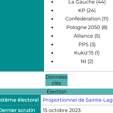
La Gauche (44)
KP (24)
Confédération (11)
Pologne 2050 (8)
Alliance (5)
PPS (3)
Kukiz'15 (1)
NI (2)
Données
clés
Élection
stème électoral
Proportionnel de Sainte-La
Dernier scrutin
15 octobre 2023