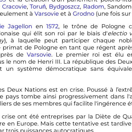
,
Cracovie
,
Toruń
,
Bydgoszcz
,
Radom
, Sandom
t seulement à
Varsovie
et à
Grodno
(une fois sur 
ie Jagellon
en
1572
, le trône de Pologne ce
naise qui élit son roi par le biais d'
electio v
ny
), à laquelle peut participer chaque nob
 primat de Pologne en tant que régent après 
 près de
Varsovie
. Le premier roi est élu 
us le nom de Henri III. La république des De
'est un système démocratique sans équival
des Deux Nations est en crise. Poussé à l’ext
e pays tombe ainsi progressivement dans l'an
uliers de ses membres qui facilite l'ingérence 
 crise ont été entreprises par la Diète de Qu
re en Europe. Mais cette tentative est tardive 
ar trois puissances autocratiques.