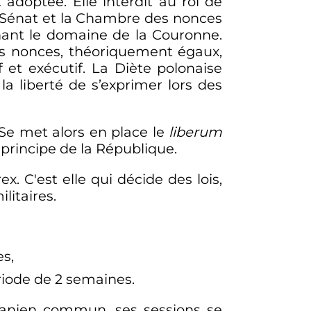
 adoptée. Elle interdit au roi de
e Sénat et la Chambre des nonces
nant le domaine de la Couronne.
des nonces, théoriquement égaux,
f et exécutif. La Diète polonaise
 la liberté de s’exprimer lors des
Se met alors en place le
liberum
u principe de la République.
x. C'est elle qui décide des lois,
ilitaires.
es,
iode de 2 semaines.
uanien commun, ses sessions se