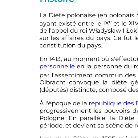
La Diète polonaise (en polonais
e
ayant existé entre le
IX
et le
XI
de l'appel du roi Władysław I Łoki
sur les affaires du pays. Ce fu
constitution du pays.
En 1413, au moment où s'effectu
personnelle
en la personne du ro
par l'assentiment commun des 
Olbracht convoque la diète g
(députés) distincte, composé des 
À l'époque de la
république des 
progressivement les pouvoirs d
Pologne. En parallèle, la Dièt
période, et devient sa scène de 