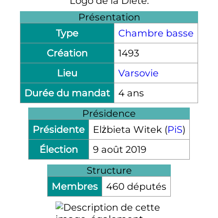
Logo de la Diète.
Présentation
Type
Chambre basse
Création
1493
Lieu
Varsovie
Durée du mandat
4 ans
Présidence
Présidente
Elżbieta Witek (
PiS
)
Élection
9 août 2019
Structure
Membres
460 députés