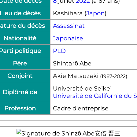
Date de décès
8
juillet
2022
(à 67 ans)
Lieu de décès
Kashihara (
Japon
)
ature du décès
Assassinat
Nationalité
Japonaise
Parti politique
PLD
Père
Shintarō Abe
Conjoint
Akie Matsuzaki
(1987-2022)
Université de Seikei
Diplômé de
Université de Californie du 
Profession
Cadre d'entreprise