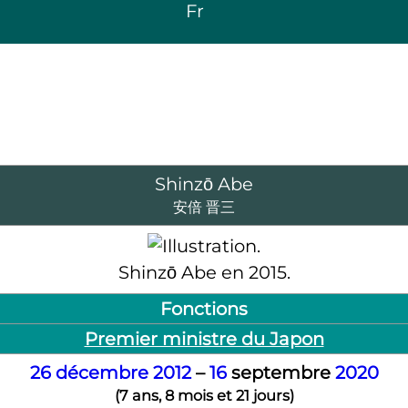
Fr
Shinzō Abe
安倍 晋三
Shinzō Abe en 2015.
Fonctions
Premier ministre du Japon
26
décembre
2012
–
16
septembre
2020
(
7 ans, 8 mois et 21 jours
)