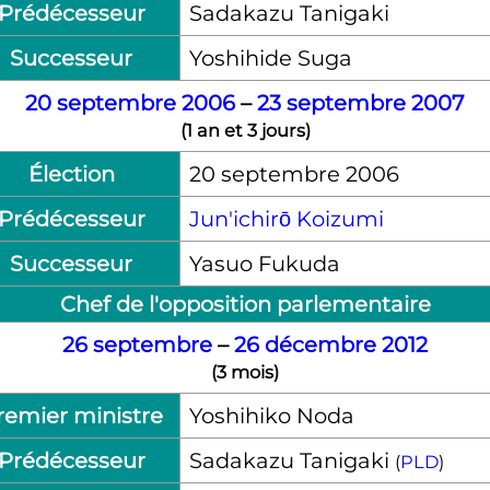
Prédécesseur
Sadakazu Tanigaki
Successeur
Yoshihide Suga
20
septembre
2006
–
23
septembre
2007
(
1 an et 3 jours
)
Élection
20 septembre 2006
Prédécesseur
Jun'ichirō Koizumi
Successeur
Yasuo Fukuda
Chef de l'opposition parlementaire
26
septembre
–
26
décembre
2012
(
3 mois
)
remier ministre
Yoshihiko Noda
Prédécesseur
Sadakazu Tanigaki
(
PLD
)