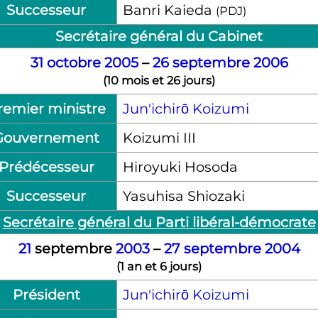
Successeur
Banri Kaieda
(PDJ)
Secrétaire général du Cabinet
31
octobre
2005
–
26
septembre
2006
(
10 mois et 26 jours
)
remier ministre
Jun'ichirō Koizumi
Gouvernement
Koizumi III
Prédécesseur
Hiroyuki Hosoda
Successeur
Yasuhisa Shiozaki
Secrétaire général du Parti libéral-démocrate
21
septembre
2003
–
27
septembre
2004
(
1 an et 6 jours
)
Président
Jun'ichirō Koizumi