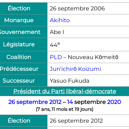
Élection
26 septembre 2006
Monarque
Akihito
Gouvernement
Abe I
e
Législature
44
Coalition
PLD
– Nouveau Kōmeitō
Prédécesseur
Jun'ichirō Koizumi
Successeur
Yasuo Fukuda
Président du Parti libéral-démocrate
26
septembre
2012
–
14
septembre
2020
(
7 ans, 11 mois et 19 jours
)
Élection
26 septembre 2012