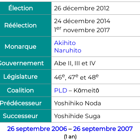
Élection
26 décembre 2012
24 décembre 2014
Réélection
er
1
novembre 2017
Akihito
Monarque
Naruhito
Gouvernement
Abe
II
,
III
et
IV
e
e
e
Législature
46
,
47
et
48
Coalition
PLD
– Kōmeitō
Prédécesseur
Yoshihiko Noda
Successeur
Yoshihide Suga
26
septembre
2006
–
26
septembre
2007
(
1 an
)