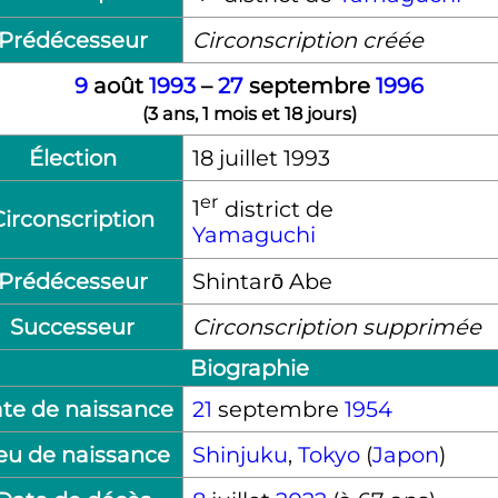
Prédécesseur
Circonscription créée
9
août
1993
–
27
septembre
1996
(
3 ans, 1 mois et 18 jours
)
Élection
18 juillet 1993
er
1
district de
Circonscription
Yamaguchi
Prédécesseur
Shintarō Abe
Successeur
Circonscription supprimée
Biographie
te de naissance
21
septembre
1954
eu de naissance
Shinjuku
,
Tokyo
(
Japon
)