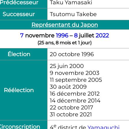
Prédécesseur
Taku Yamasaki
Successeur
Tsutomu Takebe
Représentant du Japon
7
novembre
1996
–
8
juillet
2022
(
25 ans, 8 mois et 1 jour
)
Élection
20 octobre 1996
25 juin 2000
9 novembre 2003
11 septembre 2005
30 août 2009
Réélection
16 décembre 2012
14 décembre 2014
22 octobre 2017
31 octobre 2021
e
Circonscription
4
district de
Yamaguchi