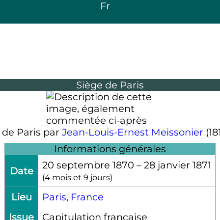
Fr
Siège de Paris
 de Paris par
Jean-Louis-Ernest Meissonier
(181
Informations générales
20 septembre 1870
–
28 janvier 1871
Date
(
4 mois et 9 jours
)
Lieu
Paris
,
France
Issue
Capitulation française