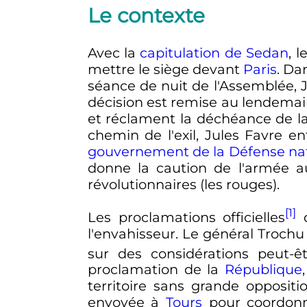
Le contexte
Avec la
capitulation de Sedan
, 
mettre le siège devant
Paris
. Da
séance de nuit de l'Assemblée,
décision est remise au lendemai
et réclament la déchéance de la
chemin de l'exil, Jules Favre e
gouvernement de la Défense na
donne la caution de l'armée a
révolutionnaires (les rouges).
[1]
Les proclamations officielles
d
l'envahisseur. Le général Trochu 
sur des considérations peut-êt
proclamation de la
République
territoire sans grande opposit
envoyée à
Tours
pour coordonne