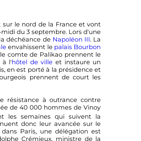
t sur le nord de la France et vont
s-midi du
3 septembre
. Lors d'une
 la déchéance de
Napoléon
III
. La
le
envahissent le
palais Bourbon
le comte de Palikao prennent le
à l'
hôtel de ville
et instaure un
s, en est porté à la présidence et
ourgeois prennent de court les
e résistance à outrance contre
rmée de
40 000 hommes
de Vinoy
t les semaines qui suivent la
tinuent donc leur avancée sur le
 dans Paris, une délégation est
dolphe Crémieux, ministre de la