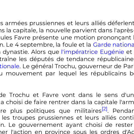
les armées prussiennes et leurs alliés déferlen
ns la capitale, la nouvelle parvient dans l'aprè
 Jules Favre présente une motion prononçant
n. Le
4 septembre
, la foule et la
Garde nationa
 dynastie. Alors que
l'impératrice Eugénie
et 
ntraîne les députés de tendance républicaine 
tionale
. Le général Trochu, gouverneur de Pari
u mouvement par lequel les républicains b
e Trochu et Favre vont dans le sens d'un
a choisi de faire rentrer dans la capitale l'a
[2]
re plus politiques que militaires
. Pendan
, les troupes prussiennes et leurs alliés con
ion. Le gouvernement ayant choisi de rester
r l'action en province sous les ordres d'A