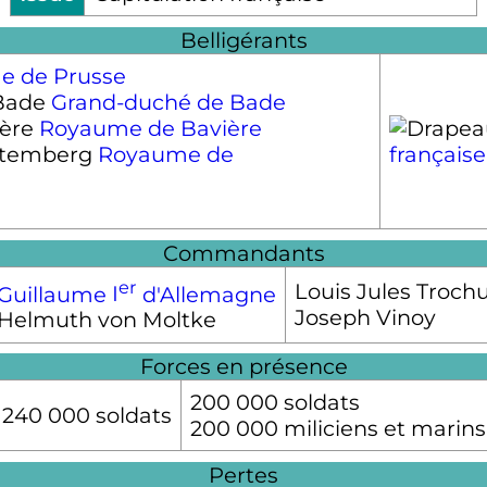
Belligérants
e de Prusse
Grand-duché de Bade
Royaume de Bavière
Royaume de
française
Commandants
er
Louis Jules Troch
Guillaume
I
d'Allemagne
Joseph Vinoy
Helmuth von Moltke
Forces en présence
200 000 soldats
240 000 soldats
200 000 miliciens et marins
Pertes