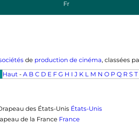
Fr
sociétés
de
production de cinéma
, classées p
Haut
-
A
B
C
D
E
F
G
H
I
J
K
L
M
N
O
P
Q
R
S
T
États-Unis
France