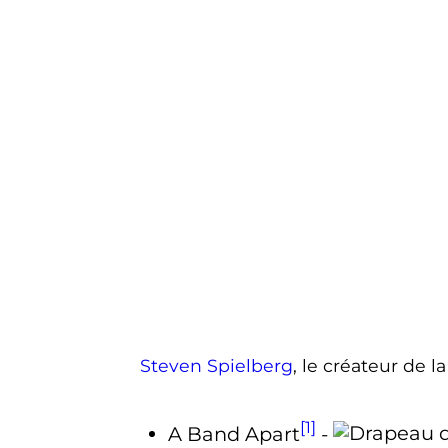
Steven Spielberg
, le créateur de 
[1]
A Band Apart
-