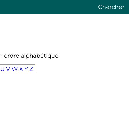
Chercher
ar ordre alphabétique.
U
V
W
X
Y
Z