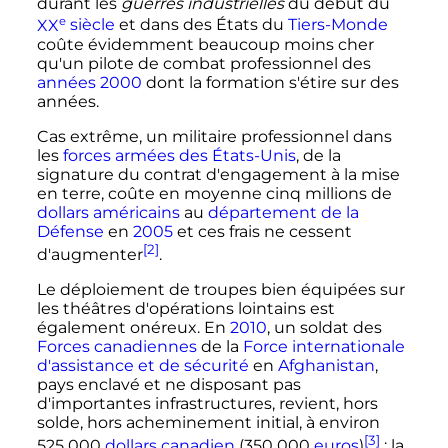
durant les
guerres industrielles
du début du
e
XX
siècle
et dans des États du
Tiers-Monde
coûte évidemment beaucoup moins cher
qu'un pilote de combat professionnel des
années 2000
dont la formation s'étire sur des
années.
Cas extrême, un militaire professionnel dans
les
forces armées des États-Unis
, de la
signature du contrat d'engagement à la mise
en terre, coûte en moyenne cinq millions de
dollars américains
au
département de la
Défense
en
2005
et ces frais ne cessent
[2]
d'augmenter
.
Le déploiement de troupes bien équipées sur
les théâtres d'opérations lointains est
également onéreux. En
2010
, un soldat des
Forces canadiennes
de la
Force internationale
d'assistance et de sécurité
en
Afghanistan
,
pays enclavé et ne disposant pas
d'importantes infrastructures, revient, hors
solde, hors acheminement initial, à environ
[3]
525 000
dollars canadien
(
350 000
euros
)
; la