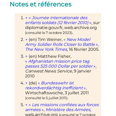
Notes et références
↑
«
Journée internationale des
enfants soldats (12 février 2010)
»
, sur
diplomatie.gouv.fr
, web.archive.org
.
(consulté le
7 octobre 2023
)
↑
(en)
Tim Weiner,
«
New Model
Army Soldier Rolls Closer to Battle
»
,
The New York Times
,
16 février 2005
.
↑
(en)
Matthew Fisher,
«
Afghanistan mission price tag
passes 525 000 Dollar per soldier
»
,
Canwest News Service
,
9 janvier
2010
↑
(de)
«
Bundeswehr ist
rekordverdächtig ineffizient
»
,
Wirtschaftswoche,
3 juillet 2011
.
(consulté le
5 juillet 2011
)
↑
«
Les missions confiées aux forces
armées
»
,
Ministère des Armées
,
web.archive.org
(consulté le
7 octobre