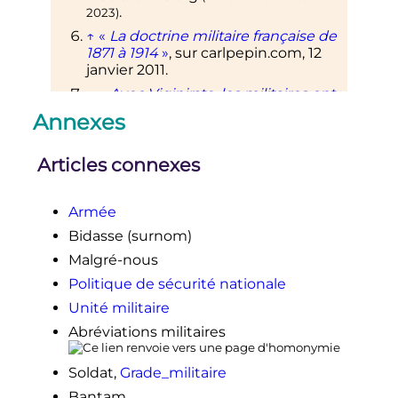
.
2023
)
↑
«
La doctrine militaire française de
1871 à 1914
»
, sur
carlpepin.com
,
12
janvier 2011
.
↑
«
Avec Vigipirate, les militaires ont
la patate
»
,
soldat de métier
,
17
Annexes
février 2014
.
↑
«
L’analyse des petits chimistes de
Articles connexes
la Marine
»
,
Soldat de métier
,
11
juillet 2014
.
↑
«
Comment l’armée de l’Air
Armée
surveille l’espace
»
,
soldat de métier
,
Bidasse (surnom)
3 février 2014
.
Malgré-nous
↑
«
Principes de base des opérations
Politique de sécurité nationale
extérieures
»
,
ONU
.
Unité militaire
Abréviations militaires
Soldat,
Grade_militaire
Bantam