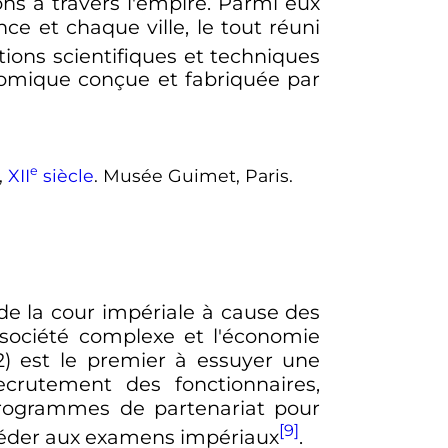
ons à travers l'empire. Parmi eux
ce et chaque ville, le tout réuni
ions scientifiques et techniques
nomique conçue et fabriquée par
e
,
XII
siècle
. Musée Guimet, Paris.
s de la cour impériale à cause des
 société complexe et l'économie
2) est le premier à essuyer une
ecrutement des fonctionnaires,
 programmes de partenariat pour
[9]
céder aux examens impériaux
.