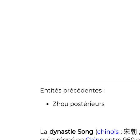
Entités précédentes :
Zhou postérieurs
La
dynastie Song
(
chinois
:
宋朝
qui a régné en
Chine
entre 960 et