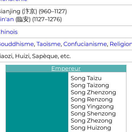
ianjing (汴京) (960–1127)
in'an
(臨安) (1127–1276)
hinois
Bouddhisme
,
Taoïsme
,
Confucianisme
,
Religion
iaozi, Huizi, Sapèque, etc.
Empereur
Song Taizu
Song Taizong
Song Zhenzong
Song Renzong
Song Yingzong
Song Shenzong
Song Zhezong
Song Huizong