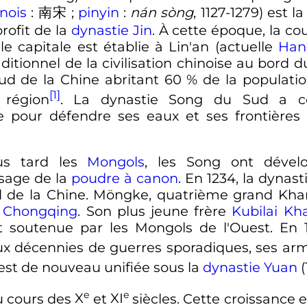
nois
:
南宋
;
pinyin
:
nán sòng
, 1127-1279) est 
rofit de la
dynastie Jin
. À cette époque, la co
le capitale est établie à Lin'an (actuelle
Han
ditionnel de la civilisation chinoise au bord 
Sud de la Chine abritant 60
% de la populatio
[1]
 région
. La dynastie Song du Sud a co
le pour défendre ses eaux et ses frontière
lus tard les
Mongols
, les Song ont dévelo
usage de la
poudre à canon
. En 1234, la dynas
d de la Chine. Möngke, quatrième grand Kh
e
Chongqing
. Son plus jeune frère
Kubilai Kh
 soutenue par les Mongols de l'Ouest. En 
ux décennies de guerres sporadiques, ses ar
est de nouveau unifiée sous la
dynastie Yuan
(
e
e
u cours des
X
et
XI
siècles
. Cette croissance e