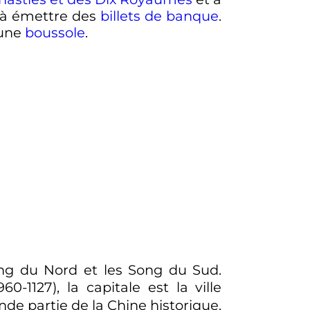
 à émettre des
billets de banque
.
'une
boussole
.
ong du Nord et les Song du Sud.
960-1127), la capitale est la ville
nde partie de la Chine historique.