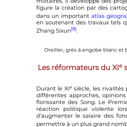
militaires. Il développe des pro
figure la création par des carto
dans un important
atlas géogr
en soutenant des travaux tels 
[8]
Zhang Sixun
.
Oreiller, grès à engobe blanc et
e
Les réformateurs du
XI
e
Durant le
XI
siècle
, les rivalit
différentes approches, opinion
florissante des Song. Le Premi
réaction politique violente l
d'augmenter le salaire des fon
permettre à un plus grand nomb