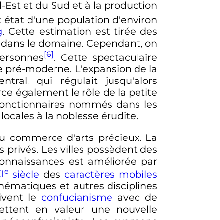
d-Est et du Sud et à la production
 état d'une population d'environ
g
. Cette estimation est tirée des
ce dans le domaine. Cependant, on
[6]
ersonnes
. Cette spectaculaire
 pré-moderne. L'expansion de la
ral, qui régulait jusqu'alors
 également le rôle de la petite
s fonctionnaires nommés dans les
 locales à la noblesse érudite.
 au commerce d'arts précieux. La
 privés. Les villes possèdent des
 connaissances est améliorée par
e
I
siècle
des
caractères mobiles
thématiques et autres disciplines
vivent le
confucianisme
avec de
ettent en valeur une nouvelle