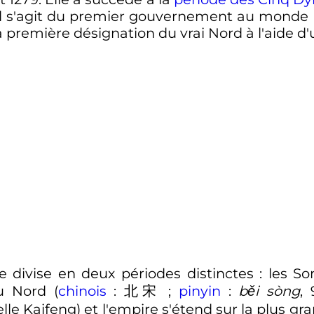
 Il s'agit du premier gouvernement au monde
 première désignation du vrai Nord à l'aide d
se divise en deux périodes distinctes
: les S
u Nord (
chinois
:
北宋
;
pinyin
:
běi sòng
, 
lle Kaifeng) et l'empire s'étend sur la plus gra