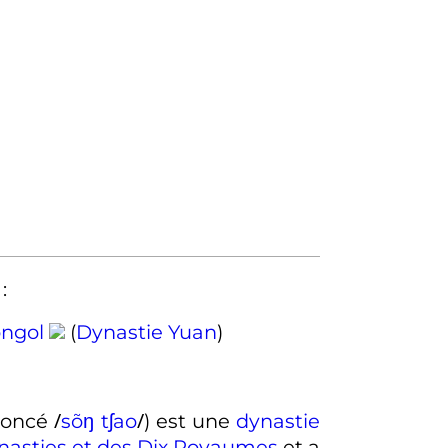
:
ngol
(
Dynastie Yuan
)
/
/
noncé
s
õ
ŋ
t
ʃ
a
o
) est une
dynastie
nasties et des Dix Royaumes
et a