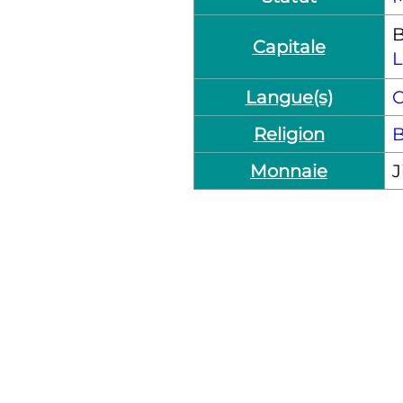
B
Capitale
L
Langue(s)
C
Religion
Monnaie
J