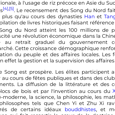
ionale, à l'usage de riz précoce en Asie du Su
[4]
,
[5]
es
. Le recensement des Song du Nord fait
en plus qu'au cours des dynasties
Han
et
Tan
ilation de livres historiques faisant référen
 Song du Nord atteint les
100 millions
de p
cité une révolution économique dans la Chine
 au retrait graduel du gouvernement cent
ché. Cette croissance démographique renforce
ration du peuple et des affaires locales. Le
 effet la gestion et la supervision des affaires
ie Song est prospère. Les élites participent
au cours de fêtes publiques et dans des clubs
ments. La diffusion de la littérature et des
blocs de bois et par l'invention au cours du
X
é-moderne, la science, la philosophie, les ma
s philosophes tels que Chen Yi et Zhu Xi ra
rés de certains idéaux
bouddhistes
, et m