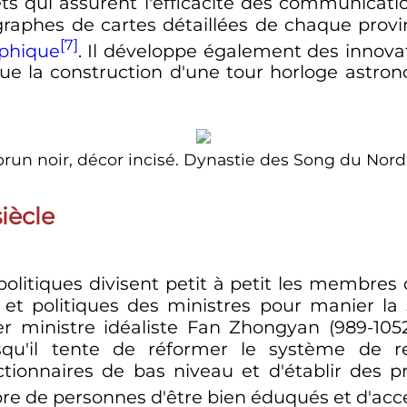
jets qui assurent l'efficacité des communicati
graphes de cartes détaillées de chaque provin
[7]
aphique
. Il développe également des innovat
que la construction d'une tour horloge astro
 brun noir, décor incisé. Dynastie des Song du Nord
siècle
és politiques divisent petit à petit les membre
s et politiques des ministres pour manier la
er ministre idéaliste Fan Zhongyan (989-105
orsqu'il tente de réformer le système de r
ctionnaires de bas niveau et d'établir des
re de personnes d'être bien éduqués et d'ac