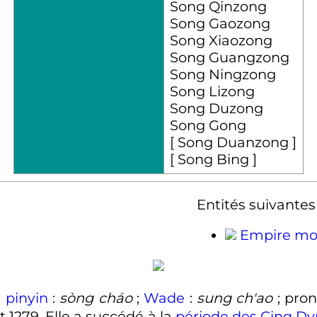
Song Qinzong
Song Gaozong
Song Xiaozong
Song Guangzong
Song Ningzong
Song Lizong
Song Duzong
Song Gong
[ Song Duanzong ]
[ Song Bing ]
Entités suivantes 
Empire mo
;
pinyin
:
sòng cháo
;
Wade
:
sung ch'ao
; pro
 1279. Elle a succédé à la
période des Cinq Dy