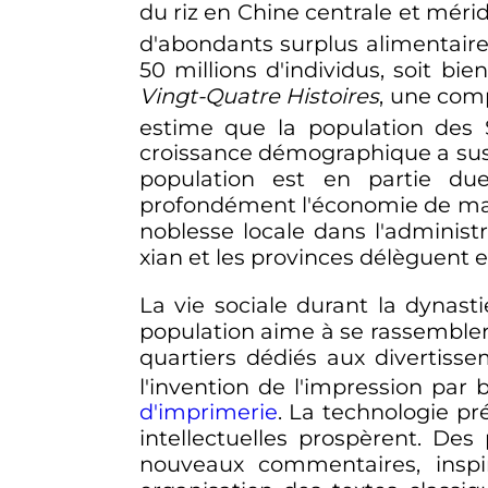
du riz en Chine centrale et mérid
d'abondants surplus alimentair
50 millions
d'individus, soit bi
Vingt-Quatre Histoires
, une comp
estime que la population des
croissance démographique a sus
population est en partie due
profondément l'économie de mar
noblesse locale dans l'administ
xian et les provinces délèguent en
La vie sociale durant la dynast
population aime à se rassembler 
quartiers dédiés aux divertisse
l'invention de l'impression par 
d'imprimerie
. La technologie pr
intellectuelles prospèrent. De
nouveaux commentaires, inspi