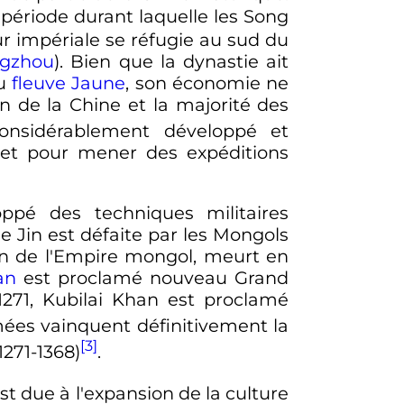
la période durant laquelle les Song
ur impériale se réfugie au sud du
gzhou
). Bien que la dynastie ait
du
fleuve Jaune
, son économie ne
n de la Chine et la majorité des
nsidérablement développé et
s et pour mener des expéditions
ppé des techniques militaires
tie Jin est défaite par les Mongols
an de l'Empire mongol, meurt en
an
est proclamé nouveau Grand
1271, Kubilai Khan est proclamé
mées vainquent définitivement la
[3]
1271-1368)
.
st due à l'expansion de la culture