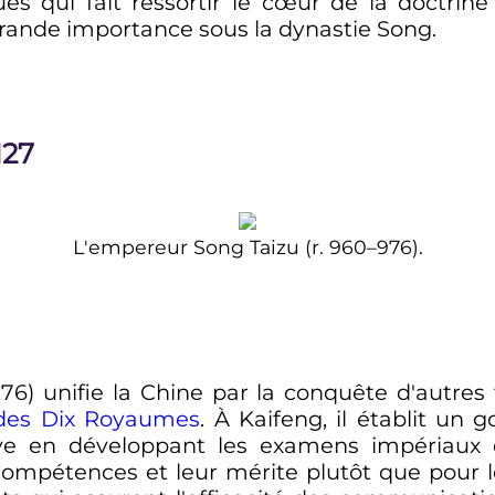
ues qui fait ressortir le cœur de la doctri
rande importance sous la dynastie Song.
127
L'empereur Song Taizu (r. 960–976).
6) unifie la Chine par la conquête d'autres te
 des Dix Royaumes
. À Kaifeng, il établit un 
tive en développant les examens impériaux
compétences et leur mérite plutôt que pour le