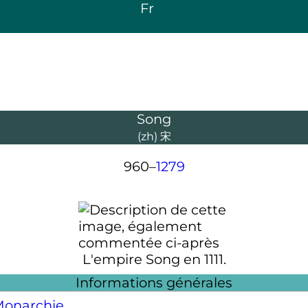
Fr
Song
(zh)
宋
960–
1279
L'empire Song en 1111.
Informations générales
onarchie