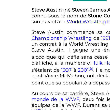
Steve Austin
(né
Steven James 
connu sous le nom de
Stone Co
son travail à la
World Wrestling F
Steve Austin commence sa c
Championship Wrestling
de
199
un contrat à la World Wrestling
Steve Austin, il gagne une é
alcoolique qui défie sans cesse 
d'affiche, à la manière d'
Hulk H
[5]
s'étalant de
1997
à
2001
. Il a
dont Vince McMahon, ont déclar
point que sa popularité a dépass
Au cours de sa carrière, Steve 
monde de la WWF
, deux fois 
équipes de la WWF. Durant sa c