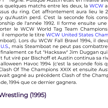
s quelques matchs entre les deux, la
WCW
a
sus du ring. Cet affrontement aura lieu le
 qu'Austin perd. C'est la seconde fois consé
hip de l'année 1992. Il forme ensuite une
porter le WCW World Tag Team Champion
il remporte le titre
WCW United States Cham
mboat). Lors du WCW Fall Brawl 1994, il dev
e
U.S.
, mais Steamboat ne peut pas combattre 
finalement ce fut "Hacksaw" Jim Duggan qui 
t fut viré par Bischoff et Austin continua sa r
oween Havoc 1994 (c'est la seconde fois qu
lash Of The Champions XXIX et ensuite Austi
 avait gagné au précédent Clash of the Cham
de, 1994 que ce dernier gagnera.
estling (1995)