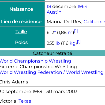
18
décembre
1964
Naissance
Austin
Lieu de résidence
Marina Del Rey,
Californi
[1]
Taille
6
′
2
″
(1,88
m
)
[1]
Poids
255
lb
(116
kg
)
Catcheur retraité
World Championship Wrestling
Extreme Championship Wrestling
World Wrestling Federation / World Wrestling
Chris Adams
30 septembre 1989
-
30 mars 2003
Victoria,
Texas