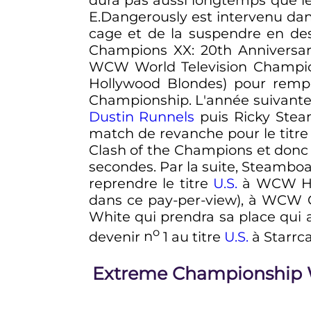
E.Dangerously est intervenu dan
cage et de la suspendre en des
Champions XX: 20th Anniversary
WCW World Television Champions
Hollywood Blondes) pour rem
Championship. L'année suivante 
Dustin Runnels
puis Ricky Stea
match de revanche pour le titr
Clash of the Champions et donc 
secondes. Par la suite, Steamboa
reprendre le titre
U.S.
à WCW Hall
dans ce pay-per-view), à WCW C
White qui prendra sa place qui
o
devenir
n
1
au titre
U.S.
à Starrca
Extreme Championship Wr