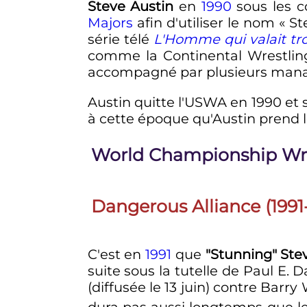
Steve Austin
en
1990
sous les co
Majors
afin d'utiliser le nom « 
série télé
L'Homme qui valait tro
comme la Continental Wrestling
accompagné par plusieurs manag
Austin quitte l'USWA en 1990 et 
à cette époque qu'Austin prend l
World Championship Wres
Dangerous Alliance (1991
C'est en
1991
que
"Stunning" Ste
suite sous la tutelle de Paul E
(diffusée le
13 juin
) contre Barr
dura pas aussi longtemps que l