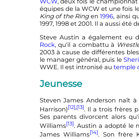
WCW
, deux fois le championna
équipes de la WCW et une fois l
King of the Ring
en
1996
, ainsi 
1997, 1998 et 2001. Il a aussi été
Steve Austin a également eu 
Rock
, qu'il a combattu à
Wrestl
2003
à cause de différentes ble
le manager général, puis le
Sheri
WWE. Il est intronisé au
temple 
Jeunesse
Steven James Anderson naît 
[12]
,
[13]
Harrison)
. Il a trois frèr
Ses parents divorcent alors q
[13]
Williams
. Austin a adopté le
[14]
James Williams
. Son frère