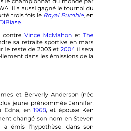
fois le championnat du monde par
. Il a aussi gagné le tournoi du
té trois fois le
Royal Rumble
, en
DiBiase
.
t contre
Vince McMahon
et
The
endre sa retraite sportive en
mars
r le reste de 2003 et
2004
il sera
nellement dans les émissions de la
ames et Berverly Anderson (née
r plus jeune prénommée Jennifer.
 à Edna, en
1968
, et épouse Ken
lement changé son nom en Steven
 a émis l'hypothèse, dans son