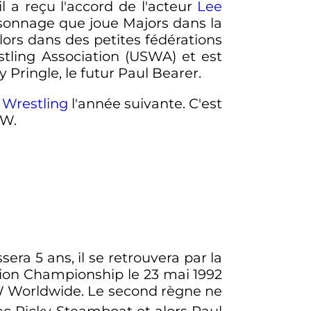
il a reçu l'accord de l'acteur
Lee
ersonnage que joue Majors dans la
e alors dans des petites fédérations
tling Association (USWA) et est
ingle, le futur Paul Bearer.
Wrestling
l'année suivante. C'est
CW.
assera 5 ans, il se retrouvera par la
ision Championship le
23 mai 1992
 Worldwide. Le second règne ne
vec Ricky Steamboat et alors Paul