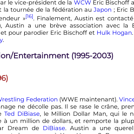
par le vice-président de la
WCW
Eric Bischoff 
t la tournée de la fédération au
Japon
; Eric 
[16]
endeur
»
. Finalement, Austin est contac
 Austin a une brève association avec la E
et pour parodier Eric Bischoff et
Hulk Hogan
y
.
ion/Entertainment (1995-2003)
96)
restling Federation
(WWE maintenant).
Vinc
nnage ne décolle pas. Il se rase le crâne, p
de
Ted DiBiase
, le Million Dollar Man, qui l
 à un million de dollars, et remporte la plu
llar Dream de
DiBiase
. Austin a une querel