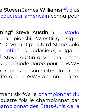
[2]
lé
Steven James Williams
)
, plus
roducteur
américain
connu pour
nning" Steve Austin
à la
World
Championship Wrestling, il signe
r
. Devenant plus tard Stone Cold
d'
antihéros
audacieux, vulgaire,
]
. Steve Austin deviendra la tête
e, une période dorée pour la WWF
breuses personnalités du catch,
ité que la WWE ait connu, à tel
ment six fois le
championnat du
, quatre fois le championnat par
hampionnat des États-Unis de la