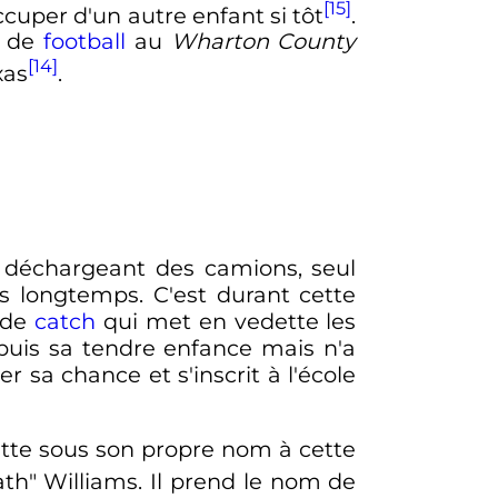
[15]
occuper d'un autre enfant si tôt
.
e de
football
au
Wharton County
[14]
xas
.
 déchargeant des camions, seul
s longtemps. C'est durant cette
 de
catch
qui met en vedette les
epuis sa tendre enfance mais n'a
r sa chance et s'inscrit à l'école
 lutte sous son propre nom à cette
h" Williams. Il prend le nom de