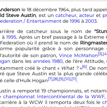
Anderson
le
18 décembre 1964
, plus tard appe
ld Steve Austin
, est un
catcheur
,
acteur
et
p
ederation / Entertainment
de
1996
à
2003
.
arrière de catcheur sous le nom de
"Stu
1
à
1995
. Après un bref passage à la Extreme 
 Federation où il prend le nom de
Ringmaste
norme popularité grâce à son personnage 
[3]
,
[4
l'autorité de son patron,
Vince McMahon
ogan
dans les
années 1980
, de l'ère Attitud
[6]
 notamment créé le chant «
What ?
»
. De nom
é que Steve Austin est la plus grande célébr
[7]
,
[8]
,
[9]
,
[10]
,
[11]
é celle d'Hulk Hogan
.
Austin a remporté 19 championnats, et notam
le
championnat Intercontinental de la WWF
arrière à la WCW il remporta deux fois le
c