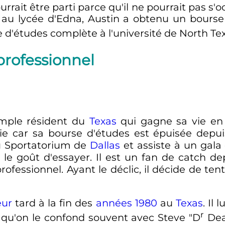
urrait être parti parce qu'il ne pourrait pas s'
 au lycée d'Edna, Austin a obtenu un bours
se d'études complète à l'université de North Te
professionnel
imple résident du
Texas
qui gagne sa vie en
e car sa bourse d'études est épuisée depui
au Sportatorium de
Dallas
et assiste à un gala
le goût d'essayer. Il est un fan de catch d
ofessionnel. Ayant le déclic, il décide de tente
eur
tard à la fin des
années 1980
au
Texas
. Il
r
 qu'on le confond souvent avec Steve "
D
Deat