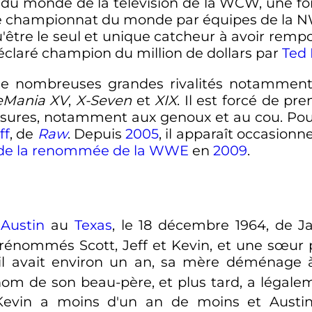
t du monde de la télévision de la WCW, une 
e championnat du monde par équipes de la NWA
qu'être le seul et unique catcheur à avoir rempor
 déclaré champion du million de dollars par
Ted 
de nombreuses grandes rivalités notammen
eMania XV
,
X-Seven
et
XIX
. Il est forcé de pr
ssures, notamment aux genoux et au cou. Pou
ff
, de
Raw
. Depuis
2005
, il apparaît occasion
de la renommée de la WWE
en
2009
.
à
Austin
au
Texas
, le
18 décembre 1964
, de J
es prénommés Scott, Jeff et Kevin, et une sœu
u'il avait environ un an, sa mère déménage
 nom de son beau-père, et plus tard, a léga
 Kevin a moins d'un an de moins et Austin