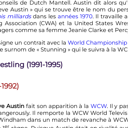
nseils de Dutch Mantell. Austin dit alors qu'
Steve Austin » qui se trouve être le nom du p
is milliards
dans les
années 1970
. Il travaill
 Association (CWA) et la United States Wres
ers comme sa femme Jeanie Clarke et Percy Pr
signe un contrait avec la
World Championship 
e surnom de « Stunning » qui le suivra à la W
tling (1991-1995)
-1992)
ve Austin
fait son apparition à la
WCW
. Il y p
. Dangerously. Il remporte la WCW World Telev
y Windham dans un match de revanche à WCW
er
e
1
règne
. Puisque Austin était en rivalité a