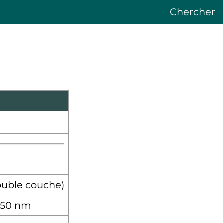
Chercher
ouble couche)
50
nm