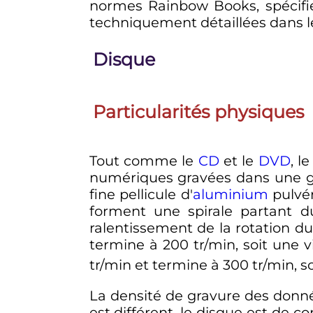
normes Rainbow Books, spécifie
techniquement détaillées dans les 
Disque
Particularités physiques
Tout comme le
CD
et le
DVD
, l
numériques gravées dans une 
fine pellicule d'
aluminium
pulvér
forment une spirale partant du
ralentissement de la rotation d
termine à 200 tr/min, soit une 
tr/min et termine à 300 tr/min, s
La densité de gravure des donné
est différent, le disque est de c