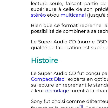
lecture seule, faisant partie 
supérieure à celle de son préd
stéréo
et/ou
multicanal
(jusqu'à s
Bien que ce format reprenne la 
possibilité de combiner à sa tech
Le Super Audio CD (norme DSD 64
qualité de fabrication est supér
Histoire
Le Super Audio CD fut conçu p
Compact Disc
: experts en optiq
sa lecture en reprenant le stan
à leur
décodage
furent à la char
Sony fut choisi comme détenteur 
[1]