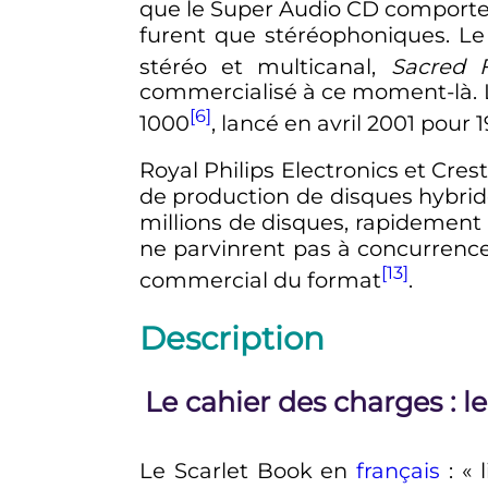
que le Super Audio CD comportera
furent que stéréophoniques. L
stéréo et multicanal,
Sacred 
commercialisé à ce moment-là. L
[6]
1000
, lancé en avril 2001 pour 
Royal Philips Electronics et Cres
de production de disques hybri
millions de disques, rapidement 
ne parvinrent pas à concurrencer
[13]
commercial du format
.
Description
Le cahier des charges
: 
Le Scarlet Book
en
français
: « 