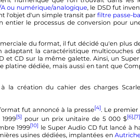
/A ou numérique/analogique
, le DSD fut inve
t l'objet d'un simple transit par
filtre passe-b
son entier le processus de conversion pour un
ommerciale du format, il fut décidé qu'en plus 
n adaptant la caractéristique multicouches
D et CD sur la même galette. Ainsi, un Super 
ne platine dédiée, mais aussi en tant que Co
t à la création du cahier des charges Scar
[4]
format fut annoncé à la presse
. Le premier
[5]
[6]
,
[7
 1999
pour un prix unitaire de
5 000
$
[10]
mbre 1999
le Super Audio CD fut lancé à h
emières usines dédiées, implantées en
Autrich