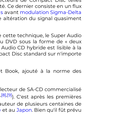
nté. Ce dernier consiste en un flux
as
avant
modulation Sigma-Delta
e altération du signal quasiment
de cette technique, le Super Audio
 du DVD sous la forme de «
deux
Audio CD hybride est lisible à la
mpact Disc standard sur n'importe
let Book, ajouté à la norme des
 lecteur de SA-CD commercialisé
]
,
[8]
,
[9]
). C'est après les premières
auteur de plusieurs centaines de
e
et au
Japon
. Bien qu'il fût prévu