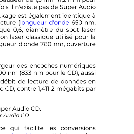
is il n'existe pas de Super Audio
ockage est également identique à
cture (
longueur d'onde
650
nm
,
que 0,6, diamètre du spot laser
on laser classique utilisé pour la
gueur d'onde
780
nm
, ouverture
largeur des encoches numériques
00
nm
(
833
nm
pour le CD), aussi
e débit de lecture de données en
o CD, contre
1,411 2 mégabits par
r Audio CD
.
qui facilite les conversions