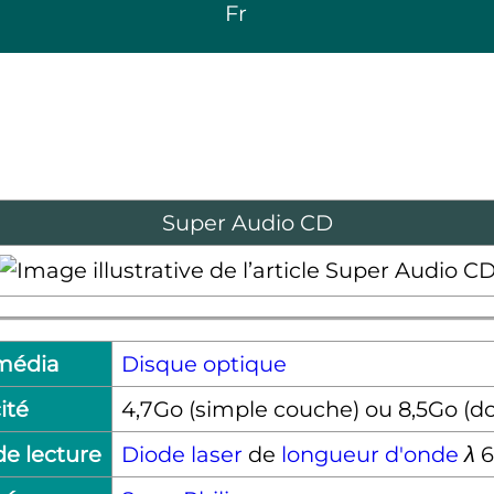
Fr
Super Audio CD
média
Disque optique
ité
4,7Go (simple couche) ou 8,5Go (d
e lecture
Diode laser
de
longueur d'onde
λ
6