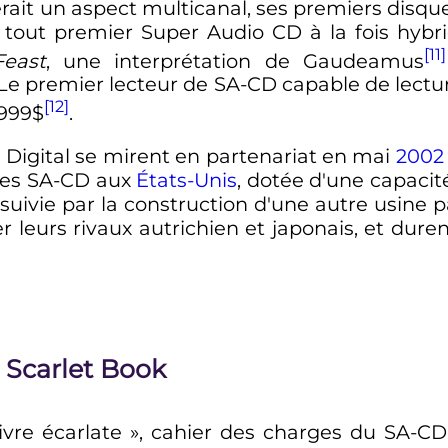
it un aspect multicanal, ses premiers disques
e tout premier Super Audio CD à la fois hy
[11]
Feast
, une interprétation de Gaudeamus
e premier lecteur de SA-CD capable de lecture
[12]
1999$
.
t Digital se mirent en partenariat en mai
2002
des SA-CD aux
États-Unis
, dotée d'une capacit
suivie par la construction d'une autre usine 
 leurs rivaux autrichien et japonais, et dure
le Scarlet Book
livre écarlate »
, cahier des charges du SA-CD