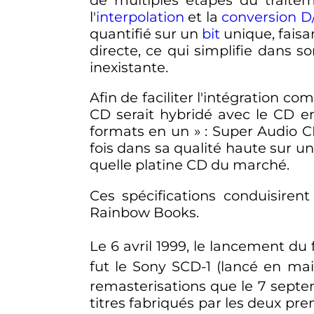
l'
interpolation
et la
conversion D
quantifié sur un
bit
unique, faisan
directe, ce qui simplifie dans 
inexistante.
Afin de faciliter l'intégration c
CD serait hybridé avec le CD e
formats en un
»
: Super Audio C
fois dans sa qualité haute sur u
quelle platine CD du marché.
Ces spécifications conduisiren
Rainbow Books.
Le
6 avril 1999
, le lancement du 
fut le Sony SCD-1 (lancé en mai
remasterisations que le
7 septe
titres fabriqués par les deux pr