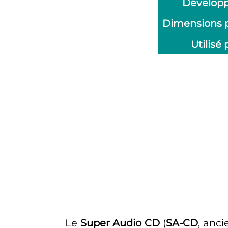
Développ
Dimensions 
Utilisé
Le
Super Audio CD
(
SA-CD
, anc