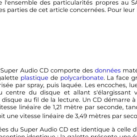
 l'ensemble des particularités propres au S
parties de cet article concernées. Pour leur list
e Super Audio CD comporte des
données
maté
galette
plastique
de
polycarbonate
. La face 
isée par spray, puis laquée. Les encoches, lue
 centre du disque et allant s'élargissant
u disque au fil de la lecture. Un CD démarre 
vitesse linéaire de 1,21 mètre par seconde, t
oit une vitesse linéaire de 3,49 mètres par se
es du Super Audio CD est identique à celle d
onception identique
: la galette présente une 