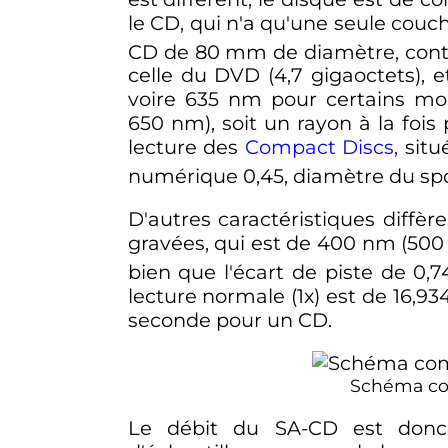
le CD, qui n'a qu'une seule cou
CD de
80
mm
de diamètre, cont
celle du DVD (
4,7 gigaoctets
), 
voire
635
nm
pour certains m
650
nm
), soit un rayon à la foi
lecture des
Compact Discs
, sit
numérique 0,45, diamètre du spo
D'autres caractéristiques diff
gravées, qui est de
400
nm
(
50
bien que l'écart de piste de
0,
lecture normale (1x) est de
16,93
seconde
pour un CD.
Schéma com
Le débit du SA-CD est donc 