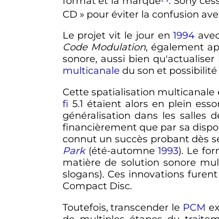
format et la marque
. Sony cess
CD
» pour éviter la confusion a
Le projet vit le jour en
1994
avec
Code Modulation
, également a
sonore, aussi bien qu'actualiser
multicanale
du son et possibilité 
Cette spatialisation multicanale
fi
5.1 étaient alors en plein ess
généralisation dans les salles
financièrement que par sa dispon
connut un succès probant dès ses
Park
(été-automne
1993
). Le f
matière de solution sonore mul
slogans). Ces innovations furen
Compact Disc.
Toutefois, transcender le
PCM
ex
de multiples étapes du traitem