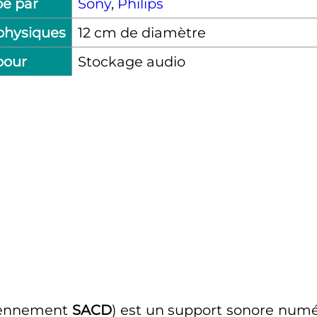
é par
Sony
,
Philips
physiques
12 cm de diamètre
 pour
Stockage audio
iennement
SACD
) est un support sonore num