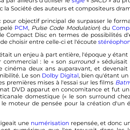
a par ailleurs d'utiliser le
sigle
«
SACD
» au pro
vec la Société des auteurs et compositeurs dra
 pour objectif principal de surpasser le form
ppelé
PCM
,
Pulse Code Modulation
) du
Compa
 le Compact Disc en termes de possibilités d
de choisir entre celle-ci et l'écoute
stéréopho
 était un enjeu à part entière, l'époque y ét
or commercial
: le «
son
surround
» séduisait
 de cinéma deux ans auparavant, et devenait 
ibilité. Le son
Dolby Digital
, bien qu'étant u
 premières mises à l'essai sur les films
Batm
ormat DVD apparut en concomitance et fut u
ticanale domestique («
le son surround che
t le moteur de pensée pour la création d'un
igeait une
numérisation
repensée, et donc u
ent numérique que l'on trouvait dans les 