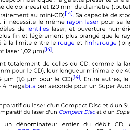
che de données) et
120
mm
de diamètre (toutefo
[14]
rairement au mini-CD)
. Sa capacité de st
et il nécessite le même
rayon laser
pour sa le
odèles de
lentilles
laser, et ouverture numéri
s plus fin et légèrement plus orangé que le ray
ué à la limite entre le
rouge
et l'
infrarouge
(lon
[14]
t laser
1,02
µm
)
.
èrent totalement de celles du CD, comme la 
0
nm
pour le CD), leur longueur minimale de
4
[14]
74
µm
(
1,6
µm
pour le CD)
. Entre autres, l
4 4
méga
bits
par seconde
pour un Super Audi
paratif du laser d'un
Compact Disc
et d'un
Supe
un dénominateur entier du débit CD, ce 