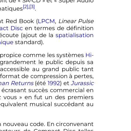
fit de «
SA-CD
» et «
Super Audio
[2]
,
[3]
matiques
.
at Red Book (
LPCM
,
Linear Pulse
ct Disc
en termes de définition
'écoute (ajout de la
spatialisation
nique
standard).
ant propice comme les systèmes
Hi-
 grandement le public depuis sa
accessible au grand public tant
n format de compression à pertes,
an Returns
(été
1992
) et
Jurassic
n écrasant succès commercial en
z vous
» en fut un des premiers
 équivalent musical succédant au
n nouveau code. En circonvenant
lecteurs de Compact Disc telles