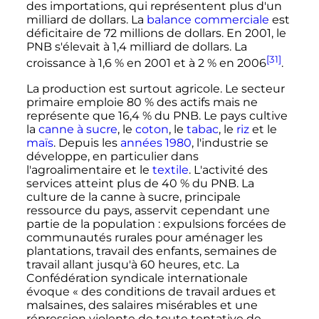
des importations, qui représentent plus d'un
milliard de dollars. La
balance commerciale
est
déficitaire de
72 millions
de dollars. En 2001, le
PNB s'élevait à
1,4 milliard
de dollars. La
[31]
croissance à 1,6
% en 2001 et à 2
% en 2006
.
La production est surtout agricole. Le secteur
primaire emploie 80
% des actifs mais ne
représente que 16,4
% du PNB. Le pays cultive
la
canne à sucre
, le
coton
, le
tabac
, le
riz
et le
maïs
. Depuis les
années 1980
, l'industrie se
développe, en particulier dans
l'agroalimentaire et le
textile
. L'activité des
services atteint plus de 40
% du PNB. La
culture de la canne à sucre, principale
ressource du pays, asservit cependant une
partie de la population
: expulsions forcées de
communautés rurales pour aménager les
plantations, travail des enfants, semaines de
travail allant jusqu'à
60 heures
, etc. La
Confédération syndicale internationale
évoque «
des conditions de travail ardues et
malsaines, des salaires misérables et une
répression violente de toute tentative de