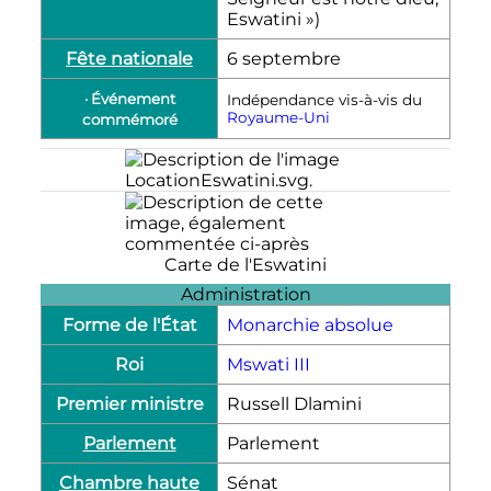
Eswatini »)
Fête nationale
6 septembre
· Événement
Indépendance vis-à-vis du
Royaume-Uni
commémoré
Carte de l'Eswatini
Administration
Forme de l'État
Monarchie absolue
Roi
Mswati
III
Premier ministre
Russell Dlamini
Parlement
Parlement
Chambre haute
Sénat