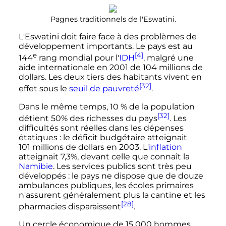
Pagnes traditionnels de l'Eswatini.
L'Eswatini doit faire face à des problèmes de
développement importants. Le pays est au
e
[4]
144
rang
mondial pour l'
IDH
, malgré une
aide internationale en 2001 de
104 millions
de
dollars. Les deux tiers des habitants vivent en
[32]
effet sous le
seuil de pauvreté
.
Dans le même temps, 10
% de la population
[32]
détient 50% des richesses du pays
. Les
difficultés sont réelles dans les dépenses
étatiques
: le déficit budgétaire atteignait
101 millions
de dollars en 2003. L'
inflation
atteignait 7,3%, devant celle que connaît la
Namibie
. Les services publics sont très peu
développés
: le pays ne dispose que de douze
ambulances publiques, les écoles primaires
n'assurent généralement plus la cantine et les
[28]
pharmacies disparaissent
.
Un cercle économique de
15 000 hommes