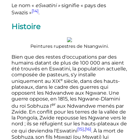
Le nom «
eSwatini
»
signifie «
pays des
[14]
Swazis
»
.
Histoire
Peintures rupestres de Nsangwini.
Bien que des restes d'occupations par des
humains datant de plus de
100 000 ans
aient
été trouvés en Eswatini, la population actuelle,
composée de pasteurs, s'y installe
e
uniquement au
XIX
siècle
, dans des hauts-
plateaux, dans le cadre des guerres qui
opposent les Ndwandwe aux Ngwane. Une
guerre oppose, en 1815, les Ngwane-Dlamini
er
du roi Sobhuza
I
aux Ndwandwe menés par
Zwide. En conflit pour les terres de la vallée de
la Pongola, Zwide repousse les Ngwane vers le
nord
; ils se réfugient sur les hauts-plateaux de
[15]
,
[16]
ce qui deviendra l'Eswatini
. À la mort de
Sobhuza, son fils Mswazi (ou Mswati) lui