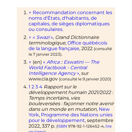
↑
Recommandation concernant les
noms d'États, d'habitants, de
capitales, de sièges diplomatiques
ou consulaires.
↑
«
Swazi
»
,
Grand Dictionnaire
terminologique
,
Office québécois
de la langue française
,
2022
(consulté
.
le
7 janvier 2023
)
↑
(en)
«
Africa
:: Eswatini — The
World Factbook - Central
Intelligence Agency
»
, sur
www.cia.gov
(consulté le
9 janvier 2020
)
1
2
3
4
Rapport sur le
développement humain 2021/2022
:
Temps incertains, vies
bouleversées
: façonner notre avenir
dans un monde en mutation
,
New
York
,
Programme des Nations unies
pour le développement
,
septembre
2022
, 337
p.
(
ISBN
978-92-1-126452-4
,
lire
.
en ligne
)