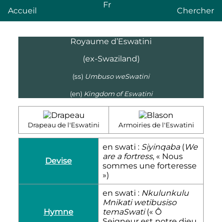
Fr
Accueil
Chercher
Royaume d’Eswatini
(ex-Swaziland)
(ss)
Umbuso weSwatini
(en)
Kingdom of Eswatini
Drapeau de l'Eswatini
Armoiries de l'Eswatini
en swati :
Siyinqaba
(
We
are a fortress
, « Nous
Devise
sommes une forteresse
»)
en swati :
Nkulunkulu
Mnikati wetibusiso
Hymne
temaSwati
(« Ô
Seigneur est notre dieu,