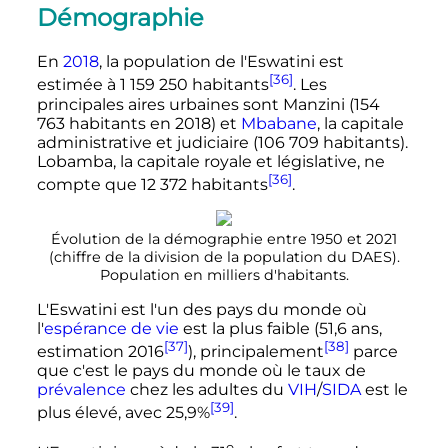
Démographie
En
2018
, la population de l'Eswatini est
[36]
estimée à
1 159 250 habitants
. Les
principales aires urbaines sont Manzini (154
763 habitants en 2018) et
Mbabane
, la capitale
administrative et judiciaire (106 709 habitants).
Lobamba, la capitale royale et législative, ne
[36]
compte que 12 372 habitants
.
Évolution de la démographie entre 1950 et 2021
(chiffre de la division de la population du DAES).
Population en milliers d'habitants.
L'Eswatini est l'un des pays du monde où
l'
espérance de vie
est la plus faible (
51,6 ans
,
[37]
[38]
estimation 2016
), principalement
parce
que c'est le pays du monde où le taux de
prévalence
chez les adultes du
VIH
/
SIDA
est le
[39]
plus élevé, avec 25,9%
.
e