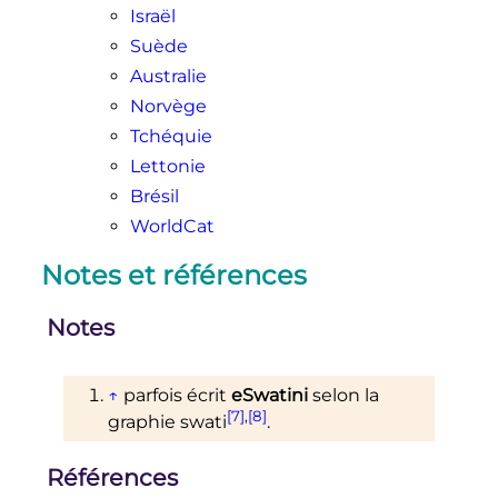
Israël
Suède
Australie
Norvège
Tchéquie
Lettonie
Brésil
WorldCat
Notes et références
Notes
↑
parfois écrit
eSwatini
selon la
[7]
,
[8]
graphie swati
.
Références