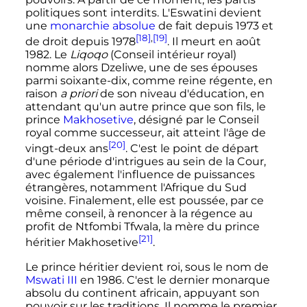
politiques sont interdits. L'Eswatini devient
une
monarchie absolue
de fait depuis 1973 et
[18]
,
[19]
de droit depuis 1978
. Il meurt en août
1982. Le
Liqoqo
(Conseil intérieur royal)
nomme alors Dzeliwe, une de ses épouses
parmi soixante-dix, comme reine régente, en
raison
a priori
de son niveau d'éducation, en
attendant qu'un autre prince que son fils, le
prince
Makhosetive
, désigné par le Conseil
royal comme successeur, ait atteint l'âge de
[20]
vingt-deux ans
. C'est le point de départ
d'une période d'intrigues au sein de la Cour,
avec également l'influence de puissances
étrangères, notamment l'Afrique du Sud
voisine. Finalement, elle est poussée, par ce
même conseil, à renoncer à la régence au
profit de Ntfombi Tfwala, la mère du prince
[21]
héritier Makhosetive
.
Le prince héritier devient roi, sous le nom de
Mswati III
en 1986. C'est le dernier monarque
absolu du continent africain, appuyant son
pouvoir sur les traditions. Il nomme le premier