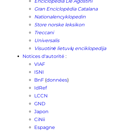
Enciclopedia De Agostini
Gran Enciclopèdia Catalana
Nationalencyklopedin
Store norske leksikon
Treccani
Universalis
Visuotinė lietuvių enciklopedija
Notices d'autorité
:
VIAF
ISNI
BnF
(
données
)
IdRef
LCCN
GND
Japon
CiNii
Espagne