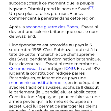
succède
; c'est à ce moment que le peuple
[17]
Ngwane-Dlamini prend le nom de Swazi
.
Un peu plus tard, les premiers Blancs
commencent à pénétrer dans cette région.
Après la
seconde guerre des Boers
, l'Eswatini
devient une colonie britannique sous le nom
de Swaziland.
L'indépendance est accordée au pays le
6
septembre 1968
. C'est Sobhuza II qui est à la
tête de cette monarchie
: de chef suprême
des Swazi pendant la domination britannique,
il est devenu roi. L'Eswatini reste membre du
Commonwealth
et intègre l’
ONU
. En avril 1973,
jugeant la constitution rédigée par les
Britanniques, et faisant de ce pays une
monarchie constitutionnelle
, en inadéquation
avec les traditions swazies, Sobhuza II dissout
le parlement (le Libandla) élu, et abolit cette
Constitution, s'appuyant pour ce faire sur une
armée privée qu'il a formée et équipée en
secret. Ceci lui permet de s'arroger les pleins
pouvoirs. À partir de ce moment, les partis