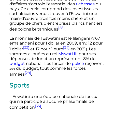
d'affaires s'octroie l'essentiel des
richesses
du
pays. Ce cercle comprend des investisseurs
sud-africains venus trouver à l'Eswatini une
main-d’œuvre trois fois moins chère et un
groupe de chefs d'entreprises blancs héritiers
[28]
des colons britanniques
.
La monnaie de l'Eswatini est le lilangeni (7,67
emalangeni pour
1 dollar
en 2009, env.
12 pour
[33]
[34]
1 dollar
et
17 pour 1 euro
en 2021). Les
sommes allouées au roi
Mswati III
pour ses
dépenses de fonction représentent 8% du
budget
national. Les forces de
police
reçoivent
5% du budget, tout comme les forces
[28]
armées
.
Sports
L'Eswatini a une équipe nationale de football
qui n'a participé à aucune phase finale de
[35]
compétition
.