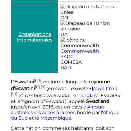
ONU
Organisations
UA
internationales
Commonwealth
SADC
COMESA
BAD
[n 1]
L’
Eswatini
, en forme longue le
royaume
[8]
,
[9]
ʼ
d’Eswatini
(en swati
:
eSwatini
[
ɛ
s
w
á
ˈ
t
i
ː
n
i
]
[10]
et
Umbuso weSwatini
; en
anglais
:
Eswatini
et
Kingdom of Eswatini
), appelé
Swaziland
jusqu’en avril 2018, est un pays d'
Afrique
australe
sans accès à la mer
, bordé par l'
Afrique
du Sud
et le
Mozambique
.
Cette nation, comme ses habitants, doit son