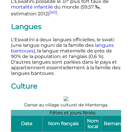
L'Eswatini possède le
31
plus
fort taux de
mortalité infantile
du monde (
59,57
‰
,
[40]
estimation 2012)
.
Langues
L'Eswatini a deux langues officielles, le swati
(une langue nguni de la famille des
langues
bantoues
), la langue maternelle de près de
90% de la population, et l'anglais (0,6
%).
D'autres langues sont parlées dans le pays et
appartiennent essentiellement à la famille des
langues bantoues.
Culture
Danse au village culturel de Mantenga.
Fêtes et jours fériés
Nom
Date
Nom français
Remarques
local