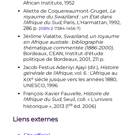
African Institute,
1952
Aliette de Coquereaumont-Gruget,
Le
royaume du Swaziland : un État dans
l'Afrique du Sud
, Paris, L'Harmattan,
1992
,
286
p.
(
ISBN
2-7384-1456-7
)
Jérôme Vialatte,
Swaziland, un royaume
en Afrique australe : bibliographie
thématique commentée (1886-2000)
,
Bordeaux, CEAN, Institut d'étude
politique de Bordeaux,
2001
, 211
p.
Jacob Festus Adeniyi Ajayi (dir.),
Histoire
générale de l'Afrique
,
vol.
6 :
L’Afrique au
e
XIX
siècle jusque vers les années 1880
,
UNESCO,
1996
François-Xavier Fauvelle,
Histoire de
l'Afrique du Sud
, Seuil,
coll.
« L'univers
re
historique »,
2013
(
1
éd.
2006)
Liens externes