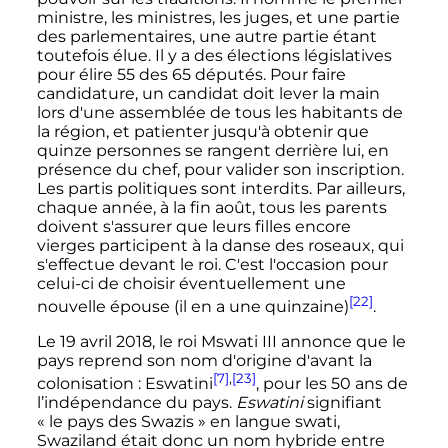
ministre, les ministres, les juges, et une partie
des parlementaires, une autre partie étant
toutefois élue. Il y a des élections législatives
pour élire 55 des
65 députés
. Pour faire
candidature, un candidat doit lever la main
lors d'une assemblée de tous les habitants de
la région, et patienter jusqu'à obtenir que
quinze personnes se rangent derrière lui, en
présence du chef, pour valider son inscription.
Les partis politiques sont interdits. Par ailleurs,
chaque année, à la fin août, tous les parents
doivent s'assurer que leurs filles encore
vierges participent à la danse des roseaux, qui
s'effectue devant le roi. C'est l'occasion pour
celui-ci de choisir éventuellement une
[22]
nouvelle épouse (il en a une quinzaine)
.
Le
19 avril 2018
, le roi Mswati III annonce que le
pays reprend son nom d'origine d'avant la
[7]
,
[23]
colonisation
: Eswatini
, pour les
50 ans
de
l’indépendance du pays.
Eswatini
signifiant
«
le pays des Swazis
» en langue swati,
Swaziland était donc un nom hybride entre