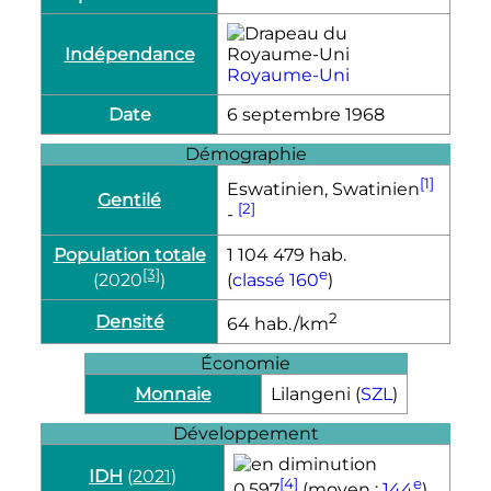
Indépendance
Royaume-Uni
Date
6 septembre 1968
Démographie
[1]
Eswatinien, Swatinien
Gentilé
[2]
-
Population totale
1 104 479
hab.
[3]
e
(2020
)
(
classé 160
)
2
Densité
64 hab./km
Économie
Monnaie
Lilangeni (
SZL​
)
Développement
IDH
(
2021
)
[4]
e
0,597
(moyen ;
144
)