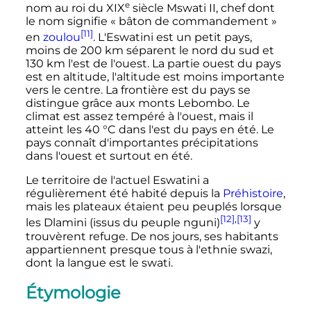
e
nom au roi du
XIX
siècle
Mswati II, chef dont
le nom signifie «
bâton de commandement
»
[11]
en
zoulou
. L'Eswatini est un petit pays,
moins de
200
km
séparent le nord du sud et
130
km
l'est de l'ouest. La partie ouest du pays
est en altitude, l'altitude est moins importante
vers le centre. La frontière est du pays se
distingue grâce aux monts Lebombo. Le
climat est assez tempéré à l'ouest, mais il
atteint les
40
°C
dans l'est du pays en été. Le
pays connaît d'importantes précipitations
dans l'ouest et surtout en été.
Le territoire de l'actuel Eswatini a
régulièrement été habité depuis la
Préhistoire
,
mais les plateaux étaient peu peuplés lorsque
[12]
,
[13]
les Dlamini (issus du peuple nguni)
y
trouvèrent refuge. De nos jours, ses habitants
appartiennent presque tous à l'ethnie swazi,
dont la langue est le swati.
Étymologie