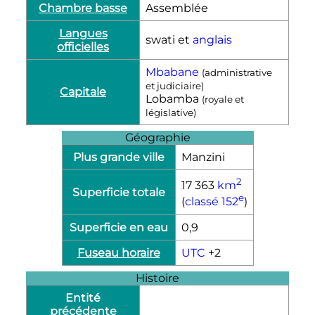
Chambre basse
Assemblée
Langues
swati et
anglais
officielles
Mbabane
(administrative
et judiciaire)
Capitale
Lobamba
(royale et
législative)
Géographie
Plus grande ville
Manzini
2
17 363
km
Superficie totale
e
(
classé 152
)
Superficie en eau
0,9
Fuseau horaire
UTC
+2
Histoire
Entité
précédente