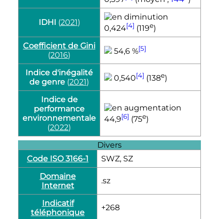
IDHI
(
2021
)
[4]
e
0,424
(
119
)
Coefficient de Gini
[5]
54,6 %
(
2016
)
Indice d'inégalité
[4]
e
0,540
(
138
)
de genre
(
2021
)
Indice de
performance
[6]
e
environnementale
44,9
(
75
)
(
2022
)
Divers
Code ISO 3166-1
SWZ, SZ​
Domaine
.sz
Internet
Indicatif
+268
téléphonique