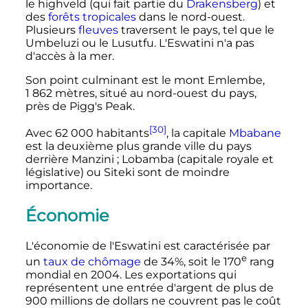
le highveld (qui fait partie du
Drakensberg
) et
des
forêts tropicales
dans le nord-ouest.
Plusieurs
fleuves
traversent le pays, tel que le
Umbeluzi ou le Lusutfu. L'Eswatini n'a pas
d'accès à la mer.
Son point culminant est le mont Emlembe,
1 862 mètres
, situé au nord-ouest du pays,
près de Pigg's Peak.
[30]
Avec
62 000 habitants
, la capitale
Mbabane
est la deuxième plus grande ville du pays
derrière Manzini
; Lobamba (capitale royale et
législative) ou Siteki sont de moindre
importance.
Économie
L'économie de l'Eswatini est caractérisée par
e
un
taux de chômage
de 34%, soit le
170
rang
mondial en 2004. Les exportations qui
représentent une entrée d'argent de plus de
900 millions
de dollars ne couvrent pas le coût