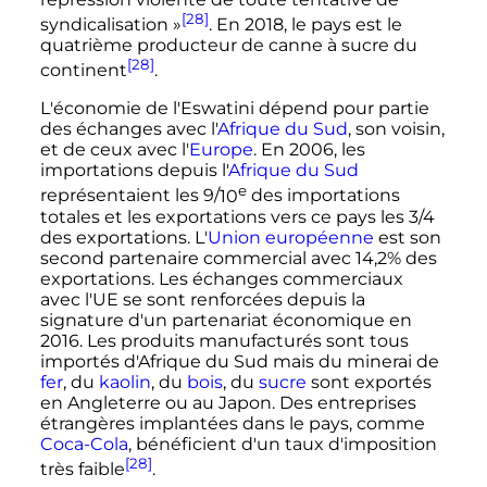
[28]
syndicalisation
»
. En 2018, le pays est le
quatrième producteur de canne à sucre du
[28]
continent
.
L'économie de l'Eswatini dépend pour partie
des échanges avec l'
Afrique du Sud
, son voisin,
et de ceux avec l'
Europe
. En 2006, les
importations depuis l'
Afrique du Sud
e
représentaient les 9/
10
des importations
totales et les exportations vers ce pays les 3/4
des exportations. L'
Union européenne
est son
second partenaire commercial avec 14,2% des
exportations. Les échanges commerciaux
avec l'UE se sont renforcées depuis la
signature d'un partenariat économique en
2016. Les produits manufacturés sont tous
importés d'Afrique du Sud mais du minerai de
fer
, du
kaolin
, du
bois
, du
sucre
sont exportés
en Angleterre ou au Japon. Des entreprises
étrangères implantées dans le pays, comme
Coca-Cola
, bénéficient d'un taux d'imposition
[28]
très faible
.