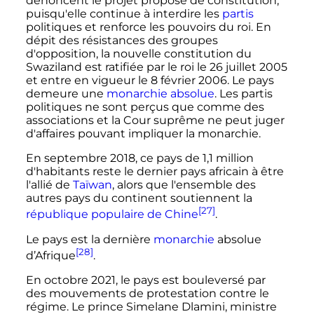
dénoncent le projet proposé de constitution,
puisqu'elle continue à interdire les
partis
politiques et renforce les pouvoirs du roi. En
dépit des résistances des groupes
d'opposition, la nouvelle constitution du
Swaziland
est ratifiée par le roi le
26 juillet 2005
et entre en vigueur le
8 février 2006
. Le pays
demeure une
monarchie absolue
. Les partis
politiques ne sont perçus que comme des
associations et la Cour suprême ne peut juger
d'affaires pouvant impliquer la monarchie.
En
septembre 2018
, ce pays de 1,1 million
d'habitants reste le dernier pays africain à être
l'allié de
Taïwan
, alors que l'ensemble des
autres pays du continent soutiennent la
[27]
république populaire de Chine
.
Le pays est la dernière
monarchie
absolue
[28]
d’Afrique
.
En
octobre 2021
, le pays est bouleversé par
des mouvements de protestation contre le
régime. Le prince Simelane Dlamini, ministre