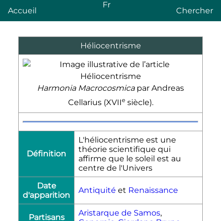
Fr
Accueil
Chercher
Héliocentrisme
Harmonia Macrocosmica
par Andreas
e
Cellarius (
XVII
siècle).
L'héliocentrisme est une
théorie scientifique qui
Définition
affirme que le soleil est au
centre de l'Univers
Date
Antiquité
et
Renaissance
d'apparition
Aristarque de Samos
,
Partisans