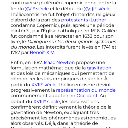
controverse ptoléméo-copernicienne, entre la
e
e
fin du
XVI
siècle
et le début du
XVIII
siècle
:
l'héliocentrisme fut l'objet d'interdits religieux,
d'abord de la part des
protestants
(
Luther
condamna Copernic), puis, après une période
d'intérêt, par l'Église catholique en 1616. Galilée
fut condamné à se rétracter en 1633 pour son
livre, le
Dialogue sur les deux grands systèmes
du monde
. Les interdits furent levés en 1741 et
1757 par
Benoît XIV
.
Enfin, en 1687,
Isaac Newton
propose une
formulation mathématique de la
gravitation
,
et des lois de mécaniques qui permettent de
démontrer les lois empiriques de Kepler. À
e
partir du
XVII
siècle
, l'héliocentrisme devint
progressivement la
représentation du monde
communément adoptée en
Occident
. Au
e
début du
XVIII
siècle
, les observations
confirmèrent définitivement la théorie de la
gravitation de Newton, expliquant très
précisément les phénomènes astronomiques
alors observés. Déjà, dans la théorie de