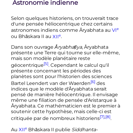
Astronomie indienne
Selon quelques historiens, on trouverait trace
d'une pensée héliocentrique chez certains
e
astronomes indiens comme Âryabhata au
VI
e
ou Bhāskara II au
XII
.
Dans son ouvrage
Āryabhaṭīya
, Âryabhata
présente une Terre qui tourne sur elle-même,
mais son modèle planétaire reste
[5]
géocentrique
. Cependant le calcul qu'il
présente concernant les périodes des
planètes sont pour l'historien des sciences
[6]
Bartel Leendert van der Waerden
des
indices que le modèle d'Âryabhata serait
pensé de manière héliocentrique. Il envisage
même une filiation de pensée d'Aristarque à
Âryabhata. Ce mathématicien est le premier à
soutenir cette hypothèse, mais celle-ci est
[7]
,
[8]
critiquée par de nombreux historiens
.
e
Au
XII
Bhāskara II publie
Siddhanta-