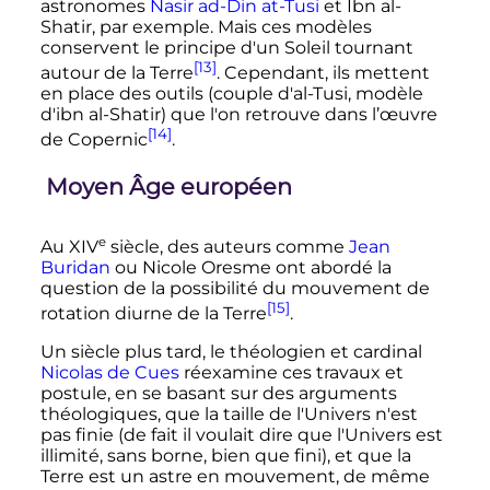
astronomes
Nasir ad-Din at-Tusi
et Ibn al-
Shatir, par exemple. Mais ces modèles
conservent le principe d'un Soleil tournant
[13]
autour de la Terre
. Cependant, ils mettent
en place des outils (couple d'al-Tusi, modèle
d'ibn al-Shatir) que l'on retrouve dans l’œuvre
[14]
de Copernic
.
Moyen Âge européen
e
Au
XIV
siècle
, des auteurs comme
Jean
Buridan
ou Nicole Oresme ont abordé la
question de la possibilité du mouvement de
[15]
rotation diurne de la Terre
.
Un siècle plus tard, le théologien et cardinal
Nicolas de Cues
réexamine ces travaux et
postule, en se basant sur des arguments
théologiques, que la taille de l'Univers n'est
pas finie (de fait il voulait dire que l'Univers est
illimité, sans borne, bien que fini), et que la
Terre est un astre en mouvement, de même