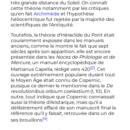
très grande distance du Soleil. On connaît
cette théorie notamment par les critiques
qu'en fait
Archimède
et l'hypothèse
héliocentrique fut rejetée par la majorité des
scientifiques de l'Antiquité.
Toutefois, la théorie d'Héraclide du Pont était
couramment exposée dans les manuels
anciens, comme le montre le fait que sept
siècles après son apparition, elle est encore
présentée dans les
Noces de Philologie et de
Mercure
, un manuel encyclopédique de
[2]
Martianus Capella, rédigé vers 420
. Cet
ouvrage extrêmement populaire durant tout
le Moyen Âge était connu de Copernic,
puisque ce dernier le mentionne dans le
De
revolutionibus orbium coelestium
(I, 10). En
outre, tout indique que Copernic connaissait
aussi la théorie d'Aristarque, mais qu'il a
délibérément effacé de son manuscrit final la
référence qu'il y faisait, retrouvée dans un de
[4]
ses brouillons
.