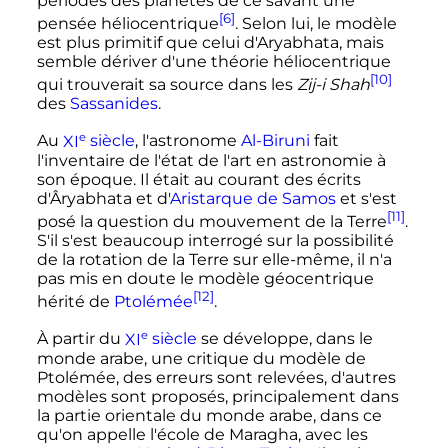
périodes des planètes de ce savant une
[6]
pensée héliocentrique
. Selon lui, le modèle
est plus primitif que celui d'Aryabhata, mais
semble dériver d'une théorie héliocentrique
[10]
qui trouverait sa source dans les
Zij-i Shah
des
Sassanides
.
e
Au
XI
siècle
, l'astronome
Al-Biruni
fait
l'inventaire de l'état de l'art en astronomie à
son époque. Il était au courant des écrits
d'Âryabhata et d'
Aristarque de Samos
et s'est
[11]
posé la question du mouvement de la Terre
.
S'il s'est beaucoup interrogé sur la possibilité
de la rotation de la Terre sur elle-même, il n'a
pas mis en doute le modèle géocentrique
[12]
hérité de
Ptolémée
.
e
À partir du
XI
siècle
se développe, dans le
monde arabe, une critique du modèle de
Ptolémée, des erreurs sont relevées, d'autres
modèles sont proposés, principalement dans
la partie orientale du monde arabe, dans ce
qu'on appelle l'école de Maragha, avec les