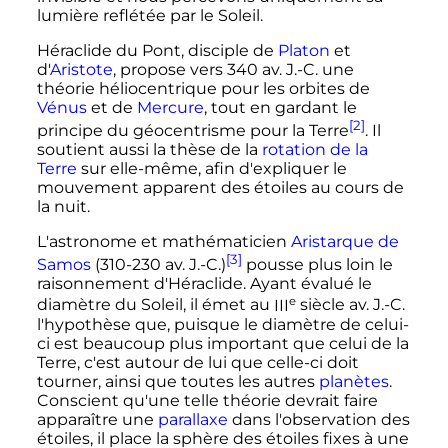
lumière reflétée par le Soleil.
Héraclide du Pont, disciple de
Platon
et
d'
Aristote
, propose vers 340 av. J.-C. une
théorie héliocentrique pour les orbites de
Vénus
et de
Mercure
, tout en gardant le
[2]
principe du géocentrisme pour la Terre
. Il
soutient aussi la thèse de la
rotation de la
Terre
sur elle-même, afin d'expliquer le
mouvement apparent des étoiles au cours de
la nuit.
L'astronome et mathématicien
Aristarque de
[3]
Samos
(310-230 av. J.-C.)
pousse plus loin le
raisonnement d'Héraclide. Ayant évalué le
e
diamètre du Soleil, il émet au
III
siècle
av. J.-C.
l'hypothèse que, puisque le diamètre de celui-
ci est beaucoup plus important que celui de la
Terre, c'est autour de lui que celle-ci doit
tourner, ainsi que toutes les autres
planètes
.
Conscient qu'une telle théorie devrait faire
apparaître une
parallaxe
dans l'observation des
étoiles, il place la sphère des étoiles fixes à une