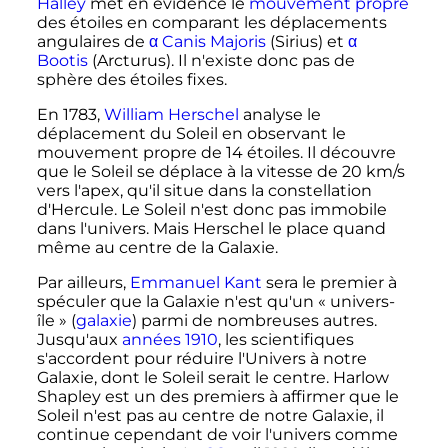
Halley
met en évidence le
mouvement propre
des étoiles en comparant les déplacements
angulaires de
α Canis Majoris
(Sirius) et
α
Bootis
(Arcturus). Il n'existe donc pas de
sphère des étoiles fixes.
En 1783,
William Herschel
analyse le
déplacement du Soleil en observant le
mouvement propre de
14 étoiles
. Il découvre
que le Soleil se déplace à la vitesse de
20
km/s
vers l'apex, qu'il situe dans la constellation
d'Hercule. Le Soleil n'est donc pas immobile
dans l'univers. Mais Herschel le place quand
même au centre de la Galaxie.
Par ailleurs,
Emmanuel Kant
sera le premier à
spéculer que la Galaxie n'est qu'un «
univers-
île
» (
galaxie
) parmi de nombreuses autres.
Jusqu'aux
années 1910
, les scientifiques
s'accordent pour réduire l'Univers à notre
Galaxie, dont le Soleil serait le centre. Harlow
Shapley est un des premiers à affirmer que le
Soleil n'est pas au centre de notre Galaxie, il
continue cependant de voir l'univers comme