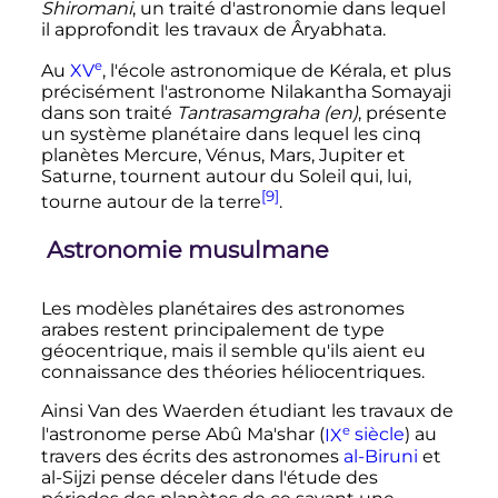
Shiromani
, un traité d'astronomie dans lequel
il approfondit les travaux de Âryabhata.
e
Au
XV
, l'école astronomique de Kérala, et plus
précisément l'astronome Nilakantha Somayaji
dans son traité
Tantrasamgraha
(en)
, présente
un système planétaire dans lequel les cinq
planètes Mercure, Vénus, Mars, Jupiter et
Saturne, tournent autour du Soleil qui, lui,
[9]
tourne autour de la terre
.
Astronomie musulmane
Les modèles planétaires des astronomes
arabes restent principalement de type
géocentrique, mais il semble qu'ils aient eu
connaissance des théories héliocentriques.
Ainsi Van des Waerden étudiant les travaux de
e
l'astronome perse Abû Ma'shar (
IX
siècle
) au
travers des écrits des astronomes
al-Biruni
et
al-Sijzi pense déceler dans l'étude des