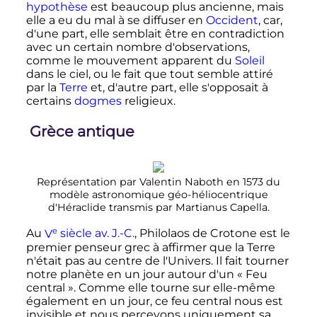
hypothèse
est beaucoup plus ancienne, mais
elle a eu du mal à se diffuser en
Occident
, car,
d'une part, elle semblait être en contradiction
avec un certain nombre d'observations,
comme le mouvement apparent du
Soleil
dans le ciel, ou le fait que tout semble attiré
par la
Terre
et, d'autre part, elle s'opposait à
certains
dogmes
religieux.
Grèce antique
Représentation par Valentin Naboth en 1573 du
modèle astronomique géo-héliocentrique
d'Héraclide transmis par Martianus Capella.
e
Au
V
siècle
av. J.-C.
, Philolaos de Crotone est le
premier penseur grec à affirmer que la Terre
n'était pas au centre de l'Univers. Il fait tourner
notre planète en un jour autour d'un «
Feu
central
». Comme elle tourne sur elle-même
également en un jour, ce feu central nous est
invisible et nous percevons uniquement sa