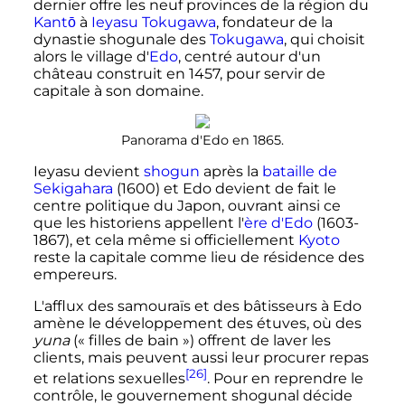
dernier offre les neuf provinces de la région du
Kantō
à
Ieyasu Tokugawa
, fondateur de la
dynastie shogunale des
Tokugawa
, qui choisit
alors le village d'
Edo
, centré autour d'un
château construit en 1457, pour servir de
capitale à son domaine.
Panorama d'Edo en 1865.
Ieyasu devient
shogun
après la
bataille de
Sekigahara
(1600) et Edo devient de fait le
centre politique du Japon, ouvrant ainsi ce
que les historiens appellent l'
ère d'Edo
(1603-
1867), et cela même si officiellement
Kyoto
reste la capitale comme lieu de résidence des
empereurs.
L'afflux des samouraïs et des bâtisseurs à Edo
amène le développement des étuves, où des
yuna
(«
filles de bain
») offrent de laver les
clients, mais peuvent aussi leur procurer repas
[26]
et relations sexuelles
. Pour en reprendre le
contrôle, le gouvernement shogunal décide