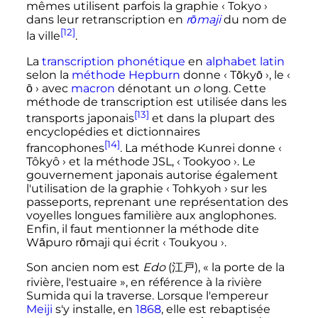
mêmes utilisent parfois la graphie
‹
Tokyo
›
dans leur retranscription en
rōmaji
du nom de
[12]
la ville
.
La
transcription phonétique
en
alphabet latin
selon la
méthode Hepburn
donne
‹
Tōkyō
›
, le
‹
ō
›
avec
macron
dénotant un
o
long. Cette
méthode de transcription est utilisée dans les
[13]
transports japonais
et dans la plupart des
encyclopédies et dictionnaires
[14]
francophones
. La méthode Kunrei donne
‹
Tôkyô
›
et la méthode JSL,
‹
Tookyoo
›
. Le
gouvernement japonais autorise également
l'utilisation de la graphie
‹
Tohkyoh
›
sur les
passeports, reprenant une représentation des
voyelles longues familière aux anglophones.
Enfin, il faut mentionner la méthode dite
Wāpuro rōmaji qui écrit
‹
Toukyou
›
.
Son ancien nom est
Edo
(
江戸
)
, «
la porte de la
rivière, l'estuaire
», en référence à la rivière
Sumida qui la traverse. Lorsque l'empereur
Meiji
s'y installe, en
1868
, elle est rebaptisée