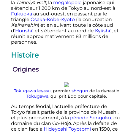
la
Taiheiyō Belt
, la
mégalopole
japonaise qui
s'étend sur
1 200
km
de Tokyo au nord-est à
Fukuoka
au sud-ouest, en passant par le
triangle
Osaka
-
Kobe
-
Kyoto
(la conurbation
Keihanshin
) et en suivant toute la côte sud
d'
Honshū
et s'étendant au nord de
Kyūshū
, et
réunit approximativement
83 millions
de
personnes.
Histoire
Origines
Tokugawa Ieyasu
, premier
shogun
de la dynastie
Tokugawa
, qui prit Edo pour capitale.
Au temps féodal, l'actuelle préfecture de
Tokyo faisait partie de la province de Musashi,
et plus précisément, à la
période Sengoku
, du
domaine du clan Go-Hōjō. Après la défaite de
ce clan face à
Hideyoshi Toyotomi
en 1590, ce