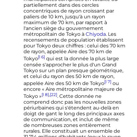
partiellement dans des cercles
concentriques de rayon croissant par
paliers de
10
km
, jusqu'à un rayon
maximum de
70
km
, par rapport à
l'ancien siège du gouvernement
métropolitain de Tokyo à
Chiyoda
. Les
recensements de population établissent
pour Tokyo deux chiffres
: celui des
70
km
de rayon, appelée Aire des
70
km
de
[l 6]
Tokyo
qui est la donnée la plus large
censée s'approcher le plus d'un Grand
Tokyo sur un plan presque géométrique,
et celui du rayon des
50
km
de rayon,
[l 7]
appelée Aire des
50
km
de Tokyo
ou
encore «
Aire métropolitaine majeure de
[l 8]
,
[22]
Tokyo
»
. Cette donnée ne
comprend donc pas les nouvelles zones
périurbaines qui s'étendent au-delà en
doigt de gant le long des principaux axes
de communication, et inclut de même
de nombreuses zones entièrement
rurales. Elle constituait un ensemble de
31,714 millions
d'habitants (pour le rayon