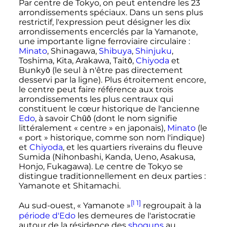
Par centre de Tokyo, on peut entendre les
23
arrondissements
spéciaux. Dans un sens plus
restrictif, l'expression peut désigner les dix
arrondissements encerclés par la Yamanote,
une importante ligne ferroviaire circulaire
:
Minato
, Shinagawa,
Shibuya
,
Shinjuku
,
Toshima, Kita, Arakawa, Taitō,
Chiyoda
et
Bunkyō (le seul à n'être pas directement
desservi par la ligne). Plus étroitement encore,
le centre peut faire référence aux trois
arrondissements les plus centraux qui
constituent le cœur historique de l'ancienne
Edo
, à savoir Chūō (dont le nom signifie
littéralement «
centre
» en japonais),
Minato
(le
«
port
» historique, comme son nom l'indique)
et
Chiyoda
, et les quartiers riverains du fleuve
Sumida (Nihonbashi, Kanda, Ueno, Asakusa,
Honjo, Fukagawa). Le centre de Tokyo se
distingue traditionnellement en deux parties
:
Yamanote et Shitamachi.
[l 1]
Au sud-ouest, «
Yamanote
»
regroupait à la
période d'Edo
les demeures de l'aristocratie
autour de la résidence des
shoguns
au