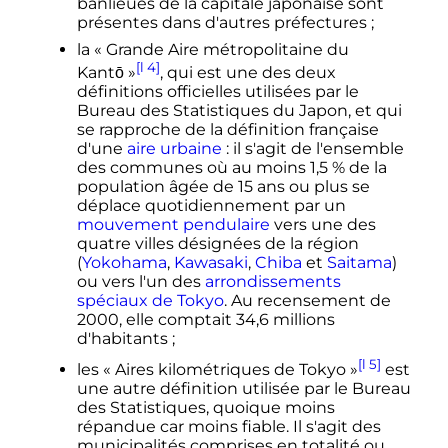
banlieues de la capitale japonaise sont
présentes dans d'autres préfectures
;
la «
Grande Aire métropolitaine du
[l 4]
Kantō
»
, qui est une des deux
définitions officielles utilisées par le
Bureau des Statistiques du Japon, et qui
se rapproche de la définition française
d'une
aire urbaine
: il s'agit de l'ensemble
des communes où au moins 1,5
% de la
population âgée de
15 ans
ou plus se
déplace quotidiennement par un
mouvement pendulaire
vers une des
quatre villes désignées de la région
(
Yokohama
,
Kawasaki
,
Chiba
et
Saitama
)
ou vers l'un des
arrondissements
spéciaux de Tokyo
. Au recensement de
2000, elle comptait
34,6 millions
d'habitants
;
[l 5]
les «
Aires kilométriques de Tokyo
»
est
une autre définition utilisée par le Bureau
des Statistiques, quoique moins
répandue car moins fiable. Il s'agit des
municipalités comprises en totalité ou