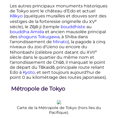
Les autres principaux monuments historiques
de Tokyo sont le château d'Edo et actuel
Kōkyo
(quelques murailles et douves sont des
e
vestiges de la forteresse originelle du
XV
siècle
), le Zōjō-ji (temple
bouddhiste
au
bouddha
Amida
et ancien mausolée principal
des
shoguns
Tokugawa
, à Shiba dans
l'arrondissement de
Minato
), la pagode à cinq
niveaux du zoo d'Ueno ou encore du
e
Nihonbashi (célèbre pont datant du
XVII
siècle
dans le quartier du même nom et
l'arrondissement de Chūō, il marquait le point
de départ du Tōkaidō, principale route reliant
Edo à
Kyoto
, et sert toujours aujourd'hui de
point 0 au kilométrage des routes japonaises).
Métropole de Tokyo
Carte de la Métropole de Tokyo (hors îles du
Pacifique).