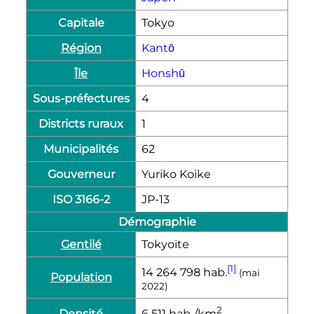
Capitale
Tokyo
Région
Kantō
Île
Honshū
Sous-préfectures
4
Districts ruraux
1
Municipalités
62
Gouverneur
Yuriko Koike
ISO 3166-2
JP-13
Démographie
Gentilé
Tokyoïte
[1]
14 264 798
hab.
(mai
Population
2022)
2
Densité
6 511
hab./km