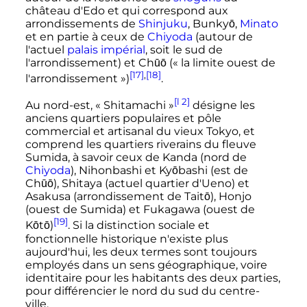
château d'Edo et qui correspond aux
arrondissements de
Shinjuku
, Bunkyō,
Minato
et en partie à ceux de
Chiyoda
(autour de
l'actuel
palais impérial
, soit le sud de
l'arrondissement) et Chūō («
la limite ouest de
[17]
,
[18]
l'arrondissement
»)
.
[l 2]
Au nord-est, «
Shitamachi
»
désigne les
anciens quartiers populaires et pôle
commercial et artisanal du vieux Tokyo, et
comprend les quartiers riverains du fleuve
Sumida, à savoir ceux de Kanda (nord de
Chiyoda
), Nihonbashi et Kyōbashi (est de
Chūō), Shitaya (actuel quartier d'Ueno) et
Asakusa (arrondissement de Taitō), Honjo
(ouest de Sumida) et Fukagawa (ouest de
[19]
Kōtō)
. Si la distinction sociale et
fonctionnelle historique n'existe plus
aujourd'hui, les deux termes sont toujours
employés dans un sens géographique, voire
identitaire pour les habitants des deux parties,
pour différencier le nord du sud du centre-
ville.