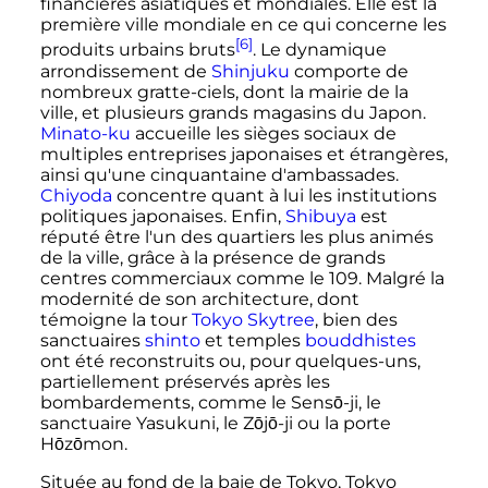
financières asiatiques et mondiales. Elle est la
première ville mondiale en ce qui concerne les
[6]
produits urbains bruts
. Le dynamique
arrondissement de
Shinjuku
comporte de
nombreux gratte-ciels, dont la mairie de la
ville, et plusieurs grands magasins du Japon.
Minato-ku
accueille les sièges sociaux de
multiples entreprises japonaises et étrangères,
ainsi qu'une cinquantaine d'ambassades.
Chiyoda
concentre quant à lui les institutions
politiques japonaises. Enfin,
Shibuya
est
réputé être l'un des quartiers les plus animés
de la ville, grâce à la présence de grands
centres commerciaux comme le 109. Malgré la
modernité de son architecture, dont
témoigne la tour
Tokyo Skytree
, bien des
sanctuaires
shinto
et temples
bouddhistes
ont été reconstruits ou, pour quelques-uns,
partiellement préservés après les
bombardements, comme le Sensō-ji, le
sanctuaire Yasukuni, le Zōjō-ji ou la porte
Hōzōmon.
Située au fond de la baie de Tokyo, Tokyo