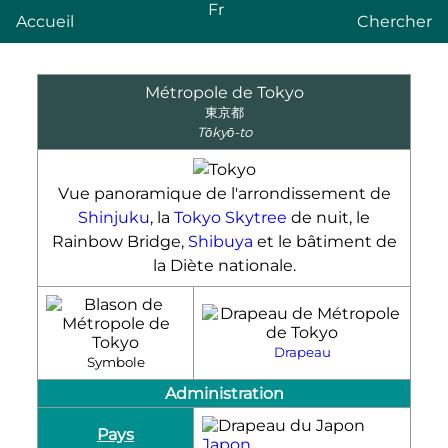
Fr
Accueil
Chercher
Métropole de Tokyo
東京都
Tōkyō-to
Vue panoramique de l'arrondissement de
Shinjuku
, la
Tokyo Skytree
de nuit, le
Rainbow Bridge,
Shibuya
et le bâtiment de
la Diète nationale.
Drapeau
Symbole
Administration
Pays
Japon