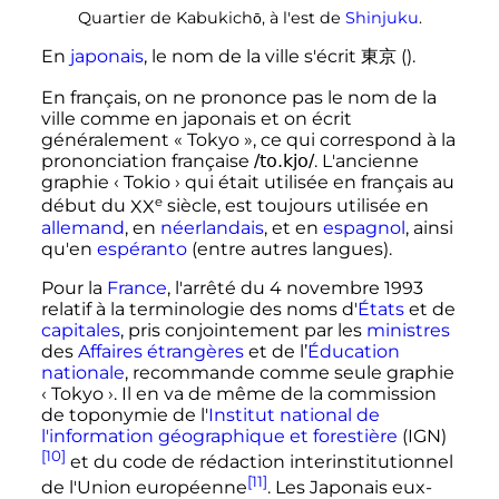
Quartier de Kabukichō, à l'est de
Shinjuku
.
En
japonais
, le nom de la ville s'écrit
東京
().
En français, on ne prononce pas le nom de la
ville comme en japonais et on écrit
généralement «
Tokyo
», ce qui correspond à la
prononciation française
/to.kjo/
. L'ancienne
graphie
‹
Tokio
›
qui était utilisée en français au
e
début du
XX
siècle
, est toujours utilisée en
allemand
, en
néerlandais
, et en
espagnol
, ainsi
qu'en
espéranto
(entre autres langues).
Pour la
France
, l'arrêté du 4 novembre 1993
relatif à la terminologie des noms d'
États
et de
capitales
, pris conjointement par les
ministres
des
Affaires étrangères
et de l’
Éducation
nationale
, recommande comme seule graphie
‹
Tokyo
›
. Il en va de même de la commission
de toponymie de l'
Institut national de
l'information géographique et forestière
(IGN)
[10]
et du code de rédaction interinstitutionnel
[11]
de l'Union européenne
. Les Japonais eux-