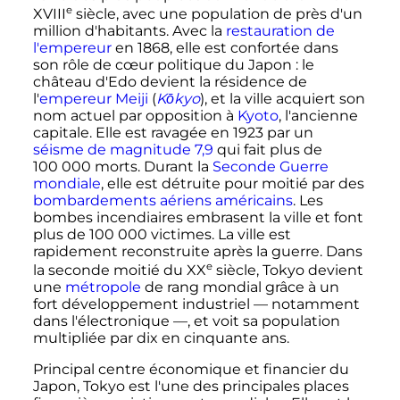
e
XVIII
siècle
, avec une population de près d'un
million d'habitants. Avec la
restauration de
l'empereur
en 1868, elle est confortée dans
son rôle de cœur politique du Japon
: le
château d'Edo devient la résidence de
l'
empereur Meiji
(
Kōkyo
), et la ville acquiert son
nom actuel par opposition à
Kyoto
, l'ancienne
capitale. Elle est ravagée en 1923 par un
séisme de magnitude 7,9
qui fait plus de
100 000 morts
. Durant la
Seconde Guerre
mondiale
, elle est détruite pour moitié par des
bombardements aériens américains
. Les
bombes incendiaires embrasent la ville et font
plus de
100 000 victimes
. La ville est
rapidement reconstruite après la guerre. Dans
e
la seconde moitié du
XX
siècle
, Tokyo devient
une
métropole
de rang mondial grâce à un
fort développement industriel
—
notamment
dans l'électronique
—
, et voit sa population
multipliée par dix en cinquante ans.
Principal centre économique et financier du
Japon, Tokyo est l'une des principales places