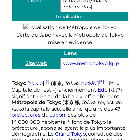
Oiseau
(
Chroicocephalus
ridibundus
)
Localisation
Carte du Japon avec la Métropole de Tokyo
mise en évidence
Liens
Site web
www.metro.tokyo.lg.jp
[2]
[3]
Tokyo
[
t
o
.
k
j
o
]
(
東京
,
Tōkyō
,
[
t
o
ː
k
ʲ
o
ː
]
,
litt.
«
Capitale de l'est »
)
, anciennement
Edo
(
江戸
)
signifiant « Porte de la baie », officiellement
Métropole de Tokyo
(
東京都
,
Tōkyō-to
)
, est
de
facto
la capitale actuelle ainsi qu'une des 47
préfectures
du
Japon
. Ses plus de
[4]
14 000 000 habitants
font de Tokyo la
préfecture japonaise ayant la plus importante
démographie. Le
Grand Tokyo
, constitué des
préfectures bordant la baie de Tokyo, est l'aire