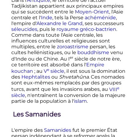
Dans l'
Antiquité
, le territoire de l'actuel
Tadjikistan appartient aux principaux empires
qui se succédent entre le
Moyen-Orient
, l'Asie
centrale et l'
Inde
, tels la Perse
achéménide
,
l'empire d'
Alexandre le Grand
, ses successeurs
séleucides
, puis le
royaume gréco-bactrien
.
Comme dans toute l'Asie centrale, les
influences culturelles et religieuses sont
multiples, entre le
zoroastrisme
persan, les
cultes hellénistiques, ou le
bouddhisme
venu
er
d'Inde ou de Chine. Au
I
siècle
de notre ère,
ce territoire est absorbé dans l'
Empire
e
kouchan
; au
V
siècle
, il est sous la domination
des
Hephtalites
ou
Shvetahûna
. Ces nomades
sont eux-mêmes remplacés par des groupes
e
turcs, avant que les invasions arabes, au
VIII
siècle
, n'entraînent la conversion de la majeure
partie de la population à l'
islam
.
Les Samanides
L'empire des
Samanides
fut le premier État
persan indépendant à se reformer après la