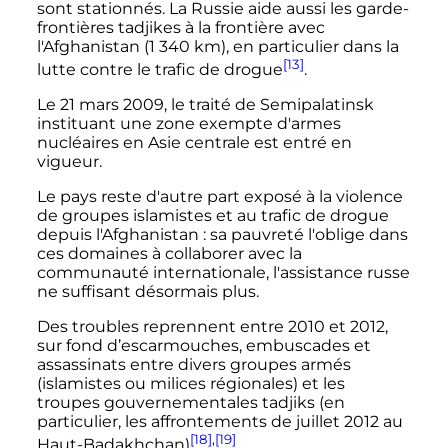
sont stationnés. La Russie aide aussi les garde-
frontières tadjikes à la frontière avec
l'Afghanistan (
1 340
km
), en particulier dans la
[13]
lutte contre le trafic de drogue
.
Le
21 mars 2009
, le traité de Semipalatinsk
instituant une zone exempte d'armes
nucléaires en Asie centrale est entré en
vigueur.
Le pays reste d'autre part exposé à la violence
de groupes islamistes et au trafic de drogue
depuis l'Afghanistan
: sa pauvreté l'oblige dans
ces domaines à collaborer avec la
communauté internationale, l'assistance russe
ne suffisant désormais plus.
Des troubles reprennent entre 2010 et 2012,
sur fond d’escarmouches, embuscades et
assassinats entre divers groupes armés
(islamistes ou milices régionales) et les
troupes gouvernementales tadjiks (en
particulier, les affrontements de juillet 2012 au
[18]
,
[19]
Haut-Badakhchan)
.