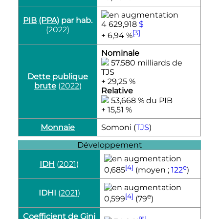
PIB
(PPA)
par hab.
4 629,918
$
(
2022
)
[3]
+ 6,94 %
Nominale
57,580 milliards de
TJS
Dette publique
+ 29,25 %
brute
(
2022
)
Relative
53,668 % du PIB
+ 15,51 %
Monnaie
Somoni (
TJS​
)
Développement
IDH
(
2021
)
[4]
e
0,685
(moyen ;
122
)
IDHI
(
2021
)
[4]
e
0,599
(
79
)
Coefficient de Gini
[5]