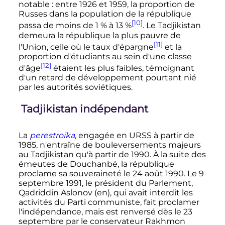
notable
: entre 1926 et 1959, la proportion de
Russes dans la population de la république
[10]
passa de moins de 1
% à 13
%
. Le Tadjikistan
demeura la république la plus pauvre de
[11]
l'Union, celle où le taux d'épargne
et la
proportion d'étudiants au sein d'une classe
[12]
d'âge
étaient les plus faibles, témoignant
d'un retard de développement pourtant nié
par les autorités soviétiques.
Tadjikistan indépendant
La
perestroïka
, engagée en URSS à partir de
1985, n'entraîne de bouleversements majeurs
au Tadjikistan qu'à partir de 1990. À la suite des
émeutes de Douchanbé, la république
proclame sa souveraineté le
24 août 1990
. Le
9
septembre 1991
, le président du Parlement,
Qadriddin Aslonov
(en)
, qui avait interdit les
activités du Parti communiste, fait proclamer
l'indépendance, mais est renversé dès le
23
septembre
par le conservateur Rakhmon