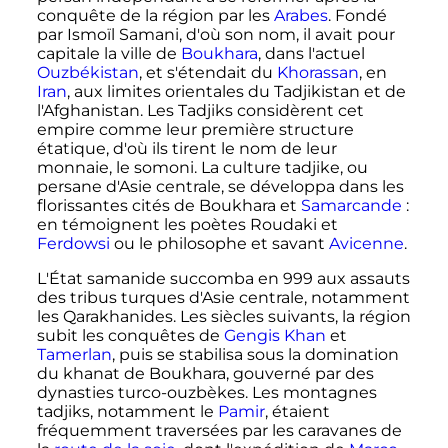
conquête de la région par les
Arabes
. Fondé
par Ismoïl Samani, d'où son nom, il avait pour
capitale la ville de
Boukhara
, dans l'actuel
Ouzbékistan
, et s'étendait du
Khorassan
, en
Iran
, aux limites orientales du Tadjikistan et de
l'Afghanistan. Les Tadjiks considèrent cet
empire comme leur première structure
étatique, d'où ils tirent le nom de leur
monnaie, le somoni. La culture tadjike, ou
persane d'Asie centrale, se développa dans les
florissantes cités de Boukhara et
Samarcande
:
en témoignent les poètes Roudaki et
Ferdowsi
ou le philosophe et savant
Avicenne
.
L'État samanide succomba en 999 aux assauts
des tribus turques d'Asie centrale, notamment
les Qarakhanides. Les siècles suivants, la région
subit les conquêtes de
Gengis Khan
et
Tamerlan
, puis se stabilisa sous la domination
du khanat de Boukhara, gouverné par des
dynasties turco-ouzbèkes. Les montagnes
tadjiks, notamment le
Pamir
, étaient
fréquemment traversées par les caravanes de