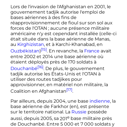
Lors de l'invasion de l'Afghanistan en 2001, le
gouvernement tadjik autorise l'emploi de
bases aériennes à des fins de
réapprovisionnement de fioul sur son sol aux
forces de l'OTAN
; aucune présence militaire
américaine n'y est cependant installée (celle-ci
était située dans la base aérienne de Manas,
au
Kirghizistan
, et à Karchi-Khanabad, en
[15]
Ouzbékistan
)
. En revanche, la
France
avait
entre 2002 et 2014 une base aérienne où
étaient déployés près de
170 soldats
à
[16]
Douchanbé
. De plus, le gouvernement
tadjik autorise les États-Unis et l'OTAN à
utiliser des routes tadjikes pour
approvisionner, en matériel non militaire, la
[17]
Coalition en Afghanistan
.
Par ailleurs, depuis 2004, une base
indienne
, la
base aérienne de Farkhor
(en)
, est présente
sur le territoire national. La
Russie
possède
e
aussi, depuis 2005, sa
201
base
militaire près
de Douchanbé. Entre
5 000 et 7 000
soldats y