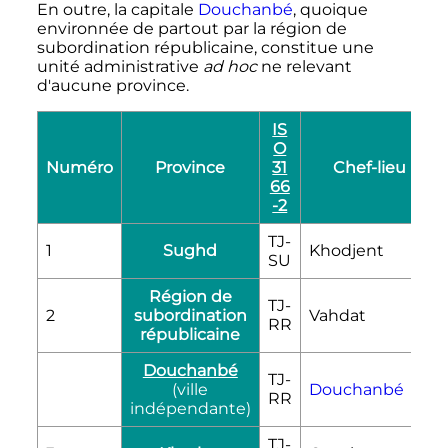
En outre, la capitale
Douchanbé
, quoique
environnée de partout par la région de
subordination républicaine, constitue une
unité administrative
ad hoc
ne relevant
d'aucune province.
IS
O
Numéro
Province
31
Chef-lieu
66
-2
TJ-
1
Sughd
Khodjent
SU
Région de
TJ-
2
subordination
Vahdat
RR
républicaine
Douchanbé
TJ-
(ville
Douchanbé
RR
indépendante)
TJ-