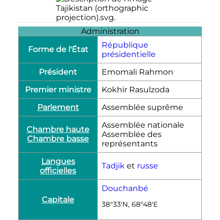
Administration
République
Forme de l'État
présidentielle
Président
Emomali Rahmon
Premier ministre
Kokhir Rasulzoda
Parlement
Assemblée suprême
Assemblée nationale
Chambre haute
Assemblée des
Chambre basse
représentants
Langues
Tadjik
et
russe
officielles
Douchanbé
Capitale
38°33′N, 68°48′E