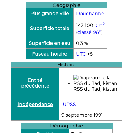
Géographie
Plus grande ville
Douchanbé
2
143 100
km
Superficie totale
e
(
classé 96
)
Superficie en eau
0,3 %
Fuseau horaire
UTC
+5
Histoire
Entité
précédente
RSS du Tadjikistan
Indépendance
URSS
9 septembre 1991
Démographie