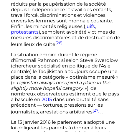
réduits par la paupérisation de la société
depuis l'indépendance
: travail des enfants,
travail forcé, discriminations et violences
envers les femmes sont monnaie courante.
Enfin, les minorités religieuses (
juifs
,
protestants
), semblent avoir été victimes de
mesures discriminatoires et de destruction de
[26]
leurs lieux de culte
.
La situation empire durant le régime
d'Emomali Rahmon
: si selon Steve Swerdlow
(chercheur spécialisé en politique de l'Asie
centrale) le Tadjikistan a toujours occupé une
place dans la catégorie «
optimisme mesuré
»
(
«
Tajikistan always occupied a place in the
slightly more hopeful category.
»
), de
nombreux observateurs estiment que le pays
a basculé en
2015
dans une brutalité sans
précédent — tortures, pressions sur les
[27]
journalistes, arrestations arbitraires
…
Le
13 janvier 2016
le parlement a adopté une
loi obligeant les parents à donner à leurs