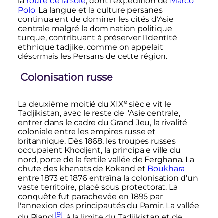
la
route de la soie
, dont l'expédition de
Marco
Polo
. La langue et la culture persanes
continuaient de dominer les cités d'Asie
centrale malgré la domination politique
turque, contribuant à préserver l'identité
ethnique tadjike, comme on appelait
désormais les Persans de cette région.
Colonisation russe
e
La deuxième moitié du
XIX
siècle
vit le
Tadjikistan, avec le reste de l'Asie centrale,
entrer dans le cadre du Grand Jeu, la rivalité
coloniale entre les empires russe et
britannique. Dès 1868, les troupes russes
occupaient Khodjent, la principale ville du
nord, porte de la fertile vallée de Ferghana. La
chute des khanats de Kokand et
Boukhara
entre 1873 et 1876 entraîna la colonisation d'un
vaste territoire, placé sous protectorat. La
conquête fut parachevée en 1895 par
l'annexion des principautés du Pamir. La vallée
[9]
du Piandj
, à la limite du Tadjikistan et de