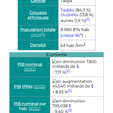
Gentilé
Tadjik
Tadjiks
(84,3 %)
Groupes
Ouzbeks
(13,8 %)
ethniques
[1]
autres (1,9 %)
Population totale
8 990 874
hab.
[1]
e
(2021
)
(
classé 96
)
2
Densité
63 hab./km
Économie
7,820
PIB nominal
milliards de
$
(
2022
)
[2]
- 7,71 %
45,540 milliards de
$
PIB
(PPA)
(
2022
)
[2]
+ 8,93 %
PIB nominal
par
795,038
$
hab.
(
2022
)
[3]
- 9,40 %