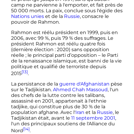
camp ne parvienne à l'emporter, et fait près de
50 000 morts
. La paix, conclue sous l'égide des
Nations unies
et de la
Russie
, consacre le
pouvoir de Rahmon.
Rahmon est réélu président en 1999, puis en
2006, avec 99
%, puis 79
% des suffrages. Le
président Rahmon est réélu quatre fois
(dernière élection
: 2020) sans opposition
réelle
; le principal parti d’opposition – le Parti
de la renaissance islamique, est banni de la vie
politique et qualifié de terroriste depuis
[13]
2015
.
La persistance de la
guerre d'Afghanistan
pèse
sur le Tadjikistan.
Ahmed Chah Massoud
, l'un
des chefs de la lutte contre les talibans,
assassiné en 2001, appartenait à l'ethnie
tadjike, qui constitue plus de 30
% de la
population afghane. Avec l'
Iran
et la
Russie
, le
Tadjikistan était, avant le
11 septembre 2001
,
l'un des principaux soutiens de l'Alliance du
[14]
Nord
.