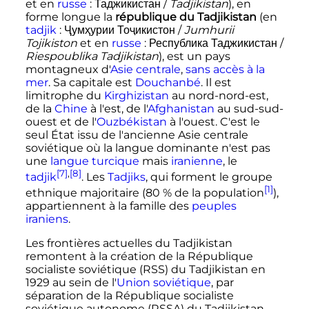
et en
russe
:
Таджикистан
/
Tadjikistan
), en
forme longue la
république du Tadjikistan
(en
tadjik
:
Ҷумҳурии Тоҷикистон
/
Jumhurii
Tojikiston
et en
russe
:
Республика Таджикистан
/
Riespoublika Tadjikistan
), est un pays
montagneux d'
Asie centrale
,
sans accès à la
mer
. Sa capitale est
Douchanbé
. Il est
limitrophe du
Kirghizistan
au nord-nord-est,
de la
Chine
à l'est, de l'
Afghanistan
au sud-sud-
ouest et de l'
Ouzbékistan
à l'ouest. C'est le
seul État issu de l'ancienne Asie centrale
soviétique où la langue dominante n'est pas
une
langue turcique
mais
iranienne
, le
[7]
,
[8]
tadjik
. Les
Tadjiks
, qui forment le groupe
[1]
ethnique majoritaire (80
% de la population
),
appartiennent à la famille des
peuples
iraniens
.
Les frontières actuelles du Tadjikistan
remontent à la création de la République
socialiste soviétique (RSS) du Tadjikistan en
1929 au sein de l'
Union soviétique
, par
séparation de la République socialiste
soviétique autonome (RSSA) du Tadjikistan