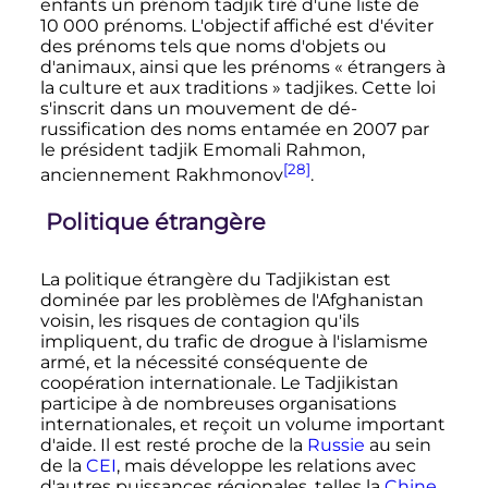
enfants un prénom tadjik tiré d'une liste de
10 000 prénoms
. L'objectif affiché est d'éviter
des prénoms tels que noms d'objets ou
d'animaux, ainsi que les prénoms «
étrangers à
la culture et aux traditions
» tadjikes. Cette loi
s'inscrit dans un mouvement de dé-
russification des noms entamée en 2007 par
le président tadjik Emomali Rahmon,
[28]
anciennement Rakhmonov
.
Politique étrangère
La politique étrangère du Tadjikistan est
dominée par les problèmes de l'Afghanistan
voisin, les risques de contagion qu'ils
impliquent, du trafic de drogue à l'islamisme
armé, et la nécessité conséquente de
coopération internationale. Le Tadjikistan
participe à de nombreuses organisations
internationales, et reçoit un volume important
d'aide. Il est resté proche de la
Russie
au sein
de la
CEI
, mais développe les relations avec
d'autres puissances régionales, telles la
Chine
,