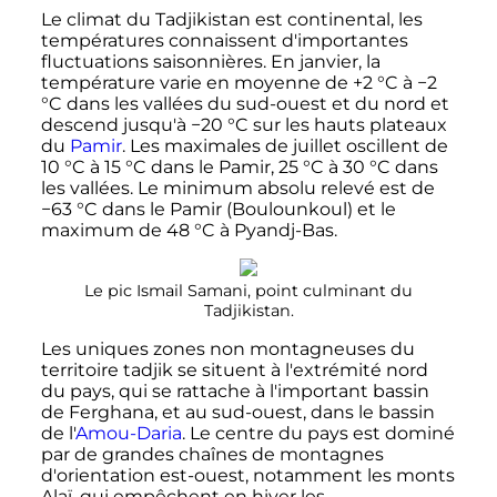
Le climat du Tadjikistan est continental, les
températures connaissent d'importantes
fluctuations saisonnières. En janvier, la
température varie en moyenne de +
2
°C
à
−2
°C
dans les vallées du sud-ouest et du nord et
descend jusqu'à
−20
°C
sur les hauts plateaux
du
Pamir
. Les maximales de juillet oscillent de
10
°C
à
15
°C
dans le Pamir,
25
°C
à
30
°C
dans
les vallées. Le minimum absolu relevé est de
−63
°C
dans le Pamir (Boulounkoul) et le
maximum de
48
°C
à Pyandj-Bas.
Le pic Ismail Samani, point culminant du
Tadjikistan.
Les uniques zones non montagneuses du
territoire tadjik se situent à l'extrémité nord
du pays, qui se rattache à l'important bassin
de Ferghana, et au sud-ouest, dans le bassin
de l'
Amou-Daria
. Le centre du pays est dominé
par de grandes chaînes de montagnes
d'orientation est-ouest, notamment les monts
Alaï, qui empêchent en hiver les