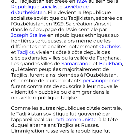
du Tadjikistan est créée en
1924
au sein de la
République socialiste soviétique
d'Ouzbékistan
. Elle devient la République
socialiste soviétique du Tadjikistan, séparée de
l'Ouzbékistan, en 1929. Sa création s'inscrit
dans le découpage de l'Asie centrale par
Joseph Staline
en républiques ethniques aux
frontières tortueuses, alors même que les
différentes nationalités, notamment
Ouzbeks
et
Tadjiks
, vivaient côte à côte depuis des
siècles dans les villes ou la vallée de Ferghana.
Les grandes villes de
Samarcande
et
Boukhara
,
qui étaient peuplées majoritairement de
Tadjiks, furent ainsi données à l'Ouzbékistan,
et nombre de leurs habitants
persanophones
furent contraints de souscrire à leur nouvelle
«
identité
» ouzbèke ou d'émigrer dans la
nouvelle république tadjike.
Comme les autres républiques d'Asie centrale,
le Tadjikistan soviétique fut gouverné par
l'appareil local du
Parti communiste
, à la tête
duquel alternaient Tadjiks et Russes.
L'immigration russe vers la république fut