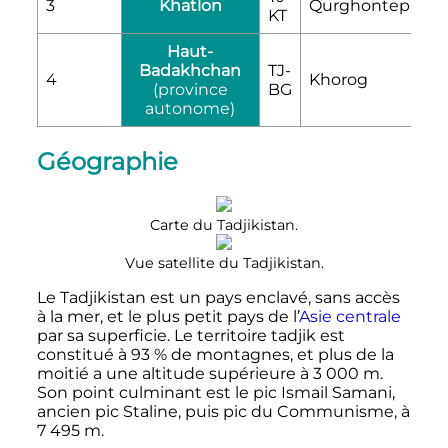
3
Khatlon
Qurghonteppa
KT
Haut-
Badakhchan
TJ-
4
Khorog
(province
BG
autonome)
Géographie
Carte du Tadjikistan.
Vue satellite du Tadjikistan.
Le Tadjikistan est un pays enclavé, sans accès
à la mer, et le plus petit pays de l’
Asie centrale
par sa superficie. Le territoire tadjik est
constitué à 93
% de montagnes, et plus de la
moitié a une altitude supérieure à
3 000
m
.
Son point culminant est le pic Ismail Samani,
ancien pic Staline, puis pic du Communisme, à
7 495
m
.