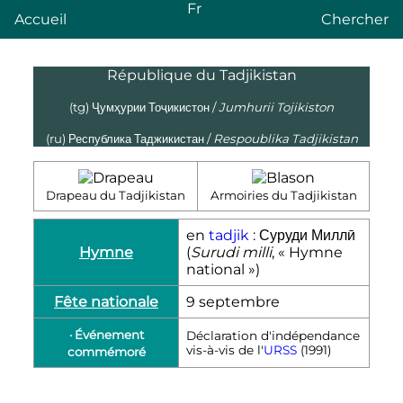
Fr
Accueil
Chercher
République du Tadjikistan
(tg)
Ҷумҳурии Тоҷикистон
/
Jumhurii Tojikiston
(ru)
Республика Таджикистан
/
Respoublika Tadjikistan
Drapeau du Tadjikistan
Armoiries du Tadjikistan
en
tadjik
:
Суруди Миллӣ
Hymne
(
Surudi milli
, « Hymne
national »)
Fête nationale
9 septembre
· Événement
Déclaration d'indépendance
vis-à-vis de l'
URSS
(
1991
)
commémoré