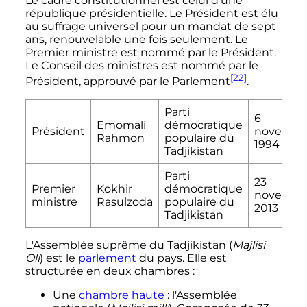
Le cadre constitutionnel est celui d'une
république présidentielle. Le Président est élu
au suffrage universel pour un mandat de sept
ans, renouvelable une fois seulement. Le
Premier ministre est nommé par le Président.
Le Conseil des ministres est nommé par le
[22]
Président, approuvé par le Parlement
.
Parti
6
Emomali
démocratique
Président
novembr
Rahmon
populaire du
1994
Tadjikistan
Parti
23
Premier
Kokhir
démocratique
novembr
ministre
Rasulzoda
populaire du
2013
Tadjikistan
L'Assemblée suprême du Tadjikistan (
Majlisi
Oli
) est le
parlement
du pays. Elle est
structurée en deux chambres
:
Une
chambre haute
: l'Assemblée