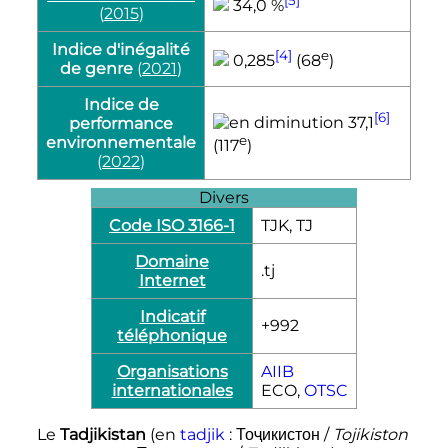
34,0 %
(
2015
)
Indice d'inégalité
[4]
e
0,285
(
68
)
de genre
(
2021
)
Indice de
[6]
37,1
performance
e
environnementale
(
117
)
(
2022
)
Divers
Code ISO 3166-1
TJK, TJ​
Domaine
.tj
Internet
Indicatif
+992
téléphonique
Organisations
AIIB
internationales
ECO,
OTSC
Le
Tadjikistan
(en
tadjik
:
Тоҷикистон
/
Tojikiston