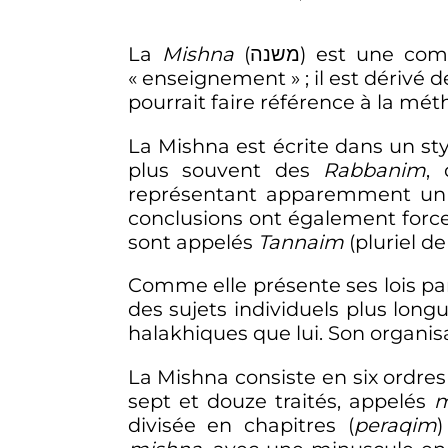
La
Mishna
(משנה) est une 
«
enseignement
»
; il est dérivé
pourrait faire référence à la mé
La Mishna est écrite dans un sty
plus souvent des
Rabbanim
, 
représentant apparemment u
conclusions ont également force 
sont appelés
Tannaim
(pluriel d
Comme elle présente ses lois par
des sujets individuels plus long
halakhiques que lui. Son organis
La Mishna consiste en six ordres
sept et douze traités, appelés
m
divisée en chapitres (
peraqim