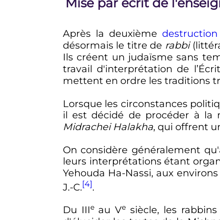
Mise par écrit de l'ensei
Après la deuxième
destructio
désormais le titre de
rabbi
(litté
Ils créent un judaïsme sans te
travail d'interprétation de l’Éc
mettent en ordre les traditions t
Lorsque les circonstances politi
il est décidé de procéder à la 
Midrachei Halakha
, qui offrent 
On considère généralement qu'
leurs interprétations étant orga
Yehouda Ha-Nassi, aux environs 
[4]
J.-C.
.
e
e
Du
III
au
V
siècle
, les rabbi