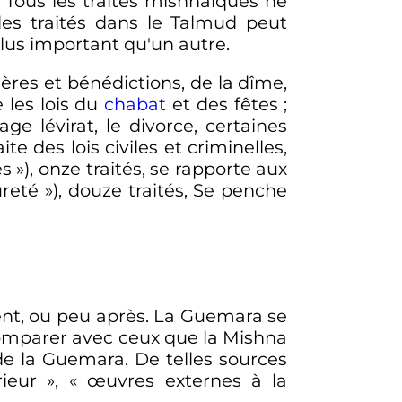
 Tous les traités mishnaïques ne
es traités dans le Talmud peut
 plus important qu'un autre.
prières et bénédictions, de la dîme,
e les lois du
chabat
et des fêtes
;
ge lévirat, le divorce, certaines
raite des lois civiles et criminelles,
es
»), onze traités, se rapporte aux
reté
»), douze traités, Se penche
nt, ou peu après. La Guemara se
comparer avec ceux que la Mishna
 de la Guemara. De telles sources
rieur
», «
œuvres externes à la