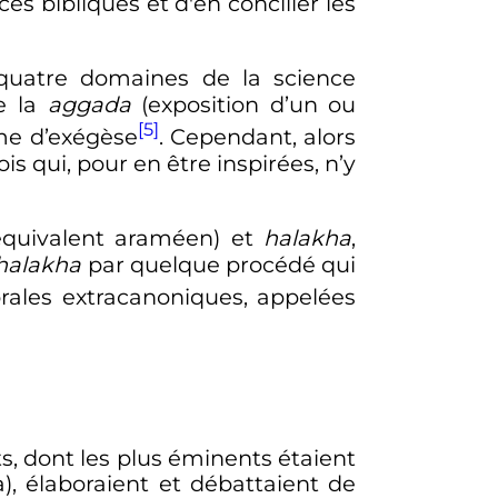
es bibliques et d'en concilier les
 quatre domaines de la science
e la
aggada
(exposition d’un ou
[5]
me d’exégèse
. Cependant, alors
is qui, pour en être inspirées, n’y
quivalent araméen) et
halakha
,
halakha
par quelque procédé qui
rales extracanoniques, appelées
s, dont les plus éminents étaient
), élaboraient et débattaient de