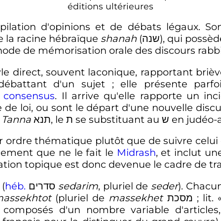
éditions ultérieures
compilation d'opinions et de débats légaux. S
 de la racine hébraïque
shanah
(שנה), qui possède ces deux significations. Ce nom
thode de mémorisation orale des discours rabb
le direct, souvent laconique, rapportant briè
débattant d'un sujet
; elle présente parf
n
consensus
. Il arrive qu'elle rapporte un i
de loi, ou sont le départ d'une nouvelle disc
e
Tanna
תנא, le ת se substituant 
 ordre thématique plutôt que de suivre celui d
uement que ne le fait le
Midrash
, et inclut u
ation topique est donc devenue le cadre de tr
 (
héb.
סדרים
sedarim
, pluriel de
seder
). Chacu
assekhtot
(pluriel de
massekhet
מסכת
; lit. 
) composés d'un nombre variable d'article