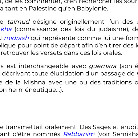
a, de les commenter, d'en rechercher les sourc
la tant en Palestine qu'en Babylonie.
me
talmud
désigne originellement l’un des
akha
(connaissance des lois du judaïsme), d
du
midrash
qui représente comme lui une for
lique pour point de départ afin d’en tirer des lo
 retrouver les versets dans ces lois orales.
is est interchangeable avec
guemara
(son é
e, décrivant toute élucidation d’un passage de
 de la Mishna avec une ou des traditions o
tion herméneutique…).
e transmettait oralement. Des Sages et érudit
ant d'être nommés
Rabbanim
(voir Semikha