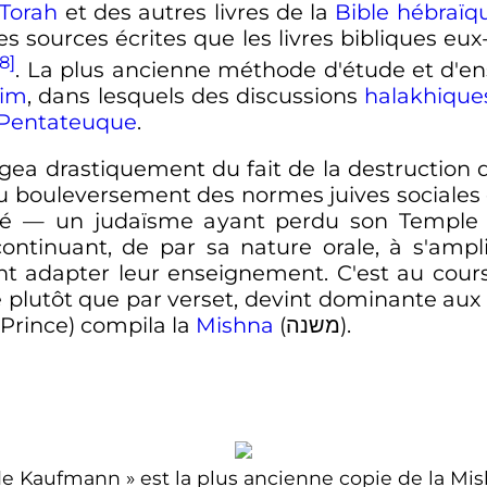
Torah
et des autres livres de la
Bible hébraïq
es sources écrites que les livres bibliques eu
[8]
. La plus ancienne méthode d'étude et d'
him
, dans lesquels des discussions
halakhique
Pentateuque
.
gea drastiquement du fait de la destruction
 du bouleversement des normes juives sociales 
lité — un judaïsme ayant perdu son Templ
tinuant, de par sa nature orale, à s'ampli
ent adapter leur enseignement. C'est au cou
 plutôt que par verset, devint dominante aux
Prince) compila la
Mishna
(משנה).
de Kaufmann
» est la plus ancienne copie de la Mi