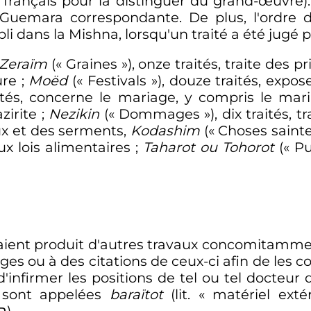
français pour la distinguer du grand-œuvre).
uemara correspondante. De plus, l'ordre d
abli dans la Mishna, lorsqu'un traité a été jugé
Zeraïm
(«
Graines
»), onze traités, traite des 
ure
;
Moëd
(«
Festivals
»), douze traités, expos
aités, concerne le mariage, y compris le maria
zirite
;
Nezikin
(«
Dommages
»), dix traités, t
x et des serments,
Kodashim
(«
Choses saint
aux lois alimentaires
;
Taharot ou Tohorot
(«
Pu
vaient produit d'autres travaux concomitamme
es ou à des citations de ceux-ci afin de les 
d'infirmer les positions de tel ou tel docteur
 sont appelées
baraïtot
(lit. «
matériel exté
ברייתא).