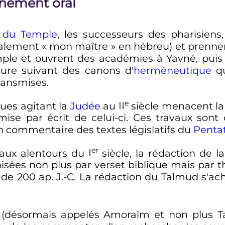
gnement oral
n du Temple
, les successeurs des pharisiens,
ralement «
mon maître
» en hébreu) et prennen
mple et ouvrent des académies à Yavné, pui
riture suivant des canons d'
herméneutique
qu
ransmises.
e
ques agitant la
Judée
au
II
siècle
menacent la 
mise par écrit de celui-ci. Ces travaux sont 
un commentaire des textes législatifs du
Penta
er
aux alentours du
I
siècle
, la rédaction de l
nisées non plus par verset biblique mais par t
de 200 ap. J.-C. La rédaction du Talmud s'ach
ns (désormais appelés Amoraïm et non plus 