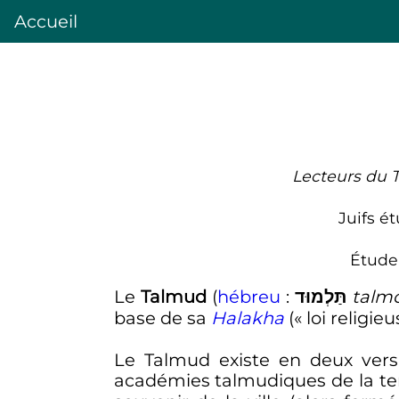
Accueil
Lecteurs du 
Juifs é
Étude
Le
Talmud
(
hébreu
:
תַּלְמוּד
talm
base de sa
Halakha
(«
loi religie
Le Talmud existe en deux ver
académies talmudiques de la te