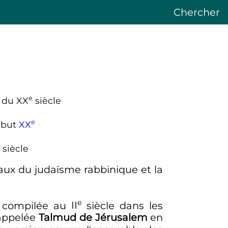
Chercher
e
t du
XX
siècle
e
ébut
XX
siècle
aux du judaïsme rabbinique et la
e
é compilée au
II
siècle
dans les
 appelée
Talmud de Jérusalem
en