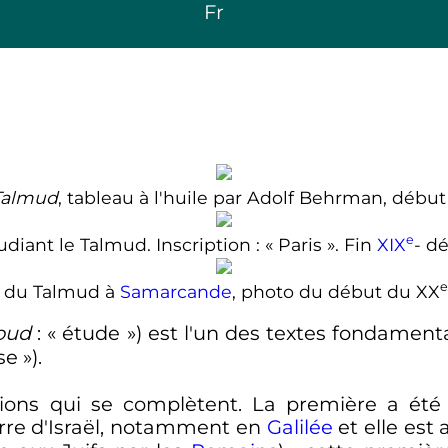
Fr
Talmud
, tableau à l'huile par Adolf Behrman, débu
e
tudiant le Talmud. Inscription
: «
Paris
». Fin
XIX
- d
e
 du Talmud à
Samarcande
, photo du début du
XX
oud
: «
étude
») est l'un des textes fondament
use
»).
sions qui se complètent. La première a ét
rre d'Israël, notamment en
Galilée
et elle est