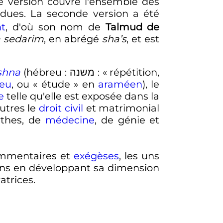
e version couvre l'ensemble des
rdues. La seconde version a été
t
, d'où son nom de
Talmud de
a sedarim
, en abrégé
sha’s
, et est
shna
(hébreu
: משנה
: «
répétition,
eu
, ou «
étude
» en
araméen
), le
ve
telle qu'elle est exposée dans la
utres le
droit civil
et matrimonial
ythes, de
médecine
, de génie et
commentaires et
exégèses
, les uns
sions en développant sa dimension
atrices.