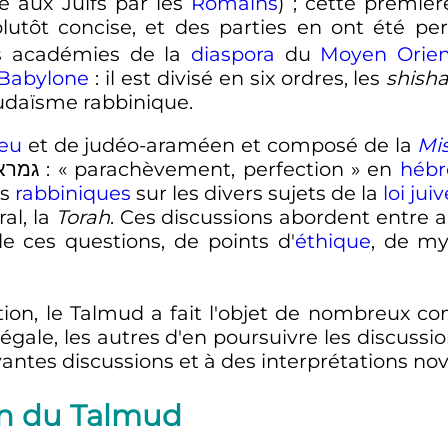
ée aux Juifs par les
Romains
)
; cette premièr
plutôt concise, et des parties en ont été pe
s académies de la
diaspora
du
Moyen Orien
 Babylone
: il est divisé en six ordres, les
shish
judaïsme rabbinique.
eu
et de judéo-araméen et composé de la
Mi
(גמרא
: «
parachèvement, perfection
» en
hébr
ns
rabbiniques
sur les divers sujets de la
loi jui
al, la
Torah
. Ces discussions abordent entre a
de ces questions, de points d'
éthique
, de m
tion, le Talmud a fait l'objet de nombreux 
 légale, les autres d'en poursuivre les discus
vantes discussions et à des interprétations nov
on du Talmud