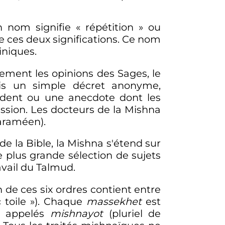
on nom signifie «
répétition
» ou
iniques.
vement les opinions des Sages, le
ois un simple décret anonyme,
ncident ou une anecdote dont les
ussion. Les docteurs de la Mishna
au ש en judéo-araméen).
e la Bible, la Mishna s'étend sur
ne plus grande sélection de sujets
avail du Talmud.
n de ces six ordres contient entre
«
toile
»). Chaque
massekhet
est
s, appelés
mishnayot
(pluriel de