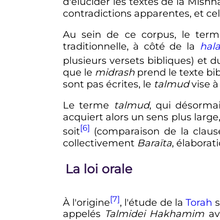
d'élucider les textes de la Mishn
contradictions apparentes, et ce
Au sein de ce corpus, le ter
traditionnelle, à côté de la
hal
plusieurs versets bibliques) et 
que le
midrash
prend le texte bib
sont pas écrites, le
talmud
vise à
Le terme
talmud
, qui désorma
acquiert alors un sens plus larg
[6]
soit
(comparaison de la clause
collectivement
Baraïta
, élabora
La loi orale
[7]
À l'origine
, l'étude de la
Torah
s
appelés
Talmidei Hakhamim
av