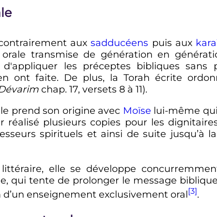
le
 contrairement aux
sadducéens
puis aux
kara
h orale transmise de génération en générati
e d'appliquer les préceptes bibliques sans p
en ont faite. De plus, la Torah écrite ordon
Dévarim
chap. 17, versets 8 à 11).
rale prend son origine avec
Moïse
lui-même qui,
 réalisé plusieurs copies pour les dignitaires
sseurs spirituels et ainsi de suite jusqu’à
 littéraire, elle se développe concurremme
 qui tente de prolonger le message biblique p
[3]
yen d’un enseignement exclusivement oral
.