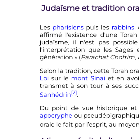
Judaïsme et tradition ora
Les
pharisiens
puis les
rabbins
,
affirmé l'existence d'une Tora
judaïsme, il n'est pas possibl
l'interprétation que les Sages 
génération
» (
Parachat Choftim
,
Selon la tradition, cette Torah o
Loi
sur le
mont Sinaï
et en avoir
transmet à son tour à ses succe
[2]
Sanhédrin
.
Du point de vue historique et
apocryphe
ou pseudépigraphique,
orale le fait par l’esprit, au mo