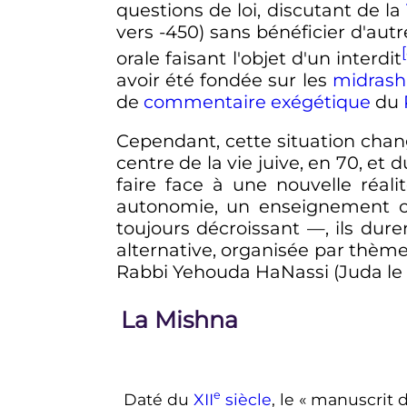
questions de loi, discutant de la
vers -450) sans bénéficier d'autr
orale faisant l'objet d'un interdit
avoir été fondée sur les
midras
de
commentaire exégétique
du
Cependant, cette situation chan
centre de la vie juive, en 70, et
faire face à une nouvelle réa
autonomie, un enseignement con
toujours décroissant —, ils dur
alternative, organisée par thème
Rabbi Yehouda HaNassi (Juda le 
La Mishna
e
Daté du
XII
siècle
, le «
manuscrit 