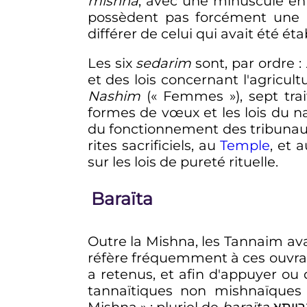
mishna
, avec une minuscule en 
possèdent pas forcément une G
différer de celui qui avait été ét
Les six
sedarim
sont, par ordre
:
et des lois concernant l'agricult
Nashim
(«
Femmes
»), sept tr
formes de vœux et les lois du na
du fonctionnement des tribunau
rites sacrificiels, au
Temple
, et 
sur les lois de pureté rituelle.
Baraïta
Outre la Mishna, les Tannaim a
réfère fréquemment à ces ouvrag
a retenus, et afin d'appuyer ou 
tannaïtiques non mishnaïques
Mishna
»
; pluriel de
baraïta