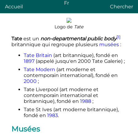
Fr
Accueil
Chercher
Logo de
Tate
[1]
Tate
est un
non-departmental public body
britannique qui regroupe plusieurs
musées
:
Tate Britain
(art britannique), fondé en
1897
(appelé jusqu'en 2000 Tate Galerie)
;
Tate Modern
(art moderne et
contemporain international), fondé en
2000
;
Tate Liverpool (art moderne et
contemporain international et
britannique), fondé en
1988
;
Tate St Ives (art moderne britannique),
fondé en
1983
.
Musées