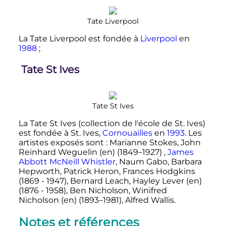
Tate Liverpool
La Tate Liverpool est fondée à
Liverpool
en
1988
;
Tate St Ives
Tate St Ives
La Tate St Ives (collection de l'école de St. Ives)
est fondée à St. Ives,
Cornouailles
en
1993
. Les
artistes exposés sont
: Marianne Stokes, John
Reinhard Weguelin
(en)
(1849–1927) ,
James
Abbott McNeill Whistler
, Naum Gabo, Barbara
Hepworth, Patrick Heron, Frances Hodgkins
(1869 - 1947), Bernard Leach, Hayley Lever
(en)
(1876 - 1958), Ben Nicholson, Winifred
Nicholson
(en)
(1893–1981), Alfred Wallis.
Notes et références