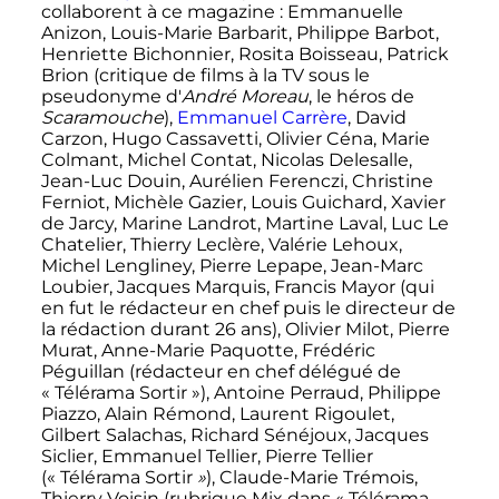
collaborent à ce magazine
: Emmanuelle
Anizon, Louis-Marie Barbarit, Philippe Barbot,
Henriette Bichonnier, Rosita Boisseau, Patrick
Brion (critique de films à la TV sous le
pseudonyme d'
André Moreau
, le héros de
Scaramouche
),
Emmanuel Carrère
, David
Carzon, Hugo Cassavetti, Olivier Céna, Marie
Colmant, Michel Contat, Nicolas Delesalle,
Jean-Luc Douin, Aurélien Ferenczi, Christine
Ferniot, Michèle Gazier, Louis Guichard, Xavier
de Jarcy, Marine Landrot, Martine Laval, Luc Le
Chatelier, Thierry Leclère, Valérie Lehoux,
Michel Lengliney, Pierre Lepape, Jean-Marc
Loubier, Jacques Marquis, Francis Mayor (qui
en fut le rédacteur en chef puis le directeur de
la rédaction durant 26 ans), Olivier Milot, Pierre
Murat, Anne-Marie Paquotte, Frédéric
Péguillan (rédacteur en chef délégué de
«
Télérama Sortir
»), Antoine Perraud, Philippe
Piazzo, Alain Rémond, Laurent Rigoulet,
Gilbert Salachas, Richard Sénéjoux, Jacques
Siclier, Emmanuel Tellier, Pierre Tellier
(«
Télérama Sortir
»
), Claude-Marie Trémois,
Thierry Voisin (rubrique Mix dans «
Télérama