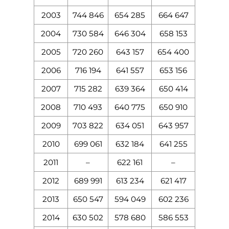
2003
744 846
654 285
664 647
2004
730 584
646 304
658 153
2005
720 260
643 157
654 400
2006
716 194
641 557
653 156
2007
715 282
639 364
650 414
2008
710 493
640 775
650 910
2009
703 822
634 051
643 957
2010
699 061
632 184
641 255
2011
–
622 161
–
2012
689 991
613 234
621 417
2013
650 547
594 049
602 236
2014
630 502
578 680
586 553