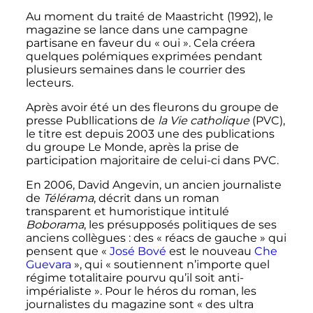
Au moment du traité de Maastricht (1992), le
magazine se lance dans une campagne
partisane en faveur du «
oui
». Cela créera
quelques polémiques exprimées pendant
plusieurs semaines dans le courrier des
lecteurs.
Après avoir été un des fleurons du groupe de
presse Publlications de
la Vie catholique
(PVC),
le titre est depuis 2003 une des publications
du groupe Le Monde, après la prise de
participation majoritaire de celui-ci dans PVC.
En 2006, David Angevin, un ancien journaliste
de
Télérama
, décrit dans un roman
transparent et humoristique intitulé
Boborama
, les présupposés politiques de ses
anciens collègues
: des «
réacs de gauche
» qui
pensent que «
José Bové
est le nouveau
Che
Guevara
», qui «
soutiennent n’importe quel
régime totalitaire pourvu qu’il soit anti-
impérialiste
». Pour le héros du roman, les
journalistes du magazine sont «
des ultra