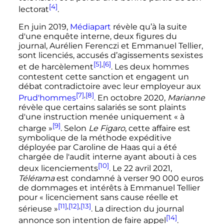
[4]
lectorat
.
En
juin 2019
,
Médiapart
révèle qu’à la suite
d'une enquête interne, deux figures du
journal, Aurélien Ferenczi et Emmanuel Tellier,
sont licenciés, accusés d’agissements sexistes
[5]
,
[6]
et de harcèlement
. Les deux hommes
contestent cette sanction et engagent un
débat contradictoire avec leur employeur aux
[7]
,
[8]
Prud'hommes
. En octobre 2020,
Marianne
révèle que certains salariés se sont plaints
d'une instruction menée uniquement «
à
[9]
charge
»
. Selon
Le Figaro
, cette affaire est
symbolique de la méthode expéditive
déployée par Caroline de Haas qui a été
chargée de l'audit interne ayant abouti à ces
[10]
deux licenciements
. Le
22 avril 2021
,
Télérama
est condamné à verser 90 000 euros
de dommages et intérêts à Emmanuel Tellier
pour «
licenciement sans cause réelle et
[11]
,
[12]
,
[13]
sérieuse
»
. La direction du journal
[14]
annonce son intention de faire appel
.