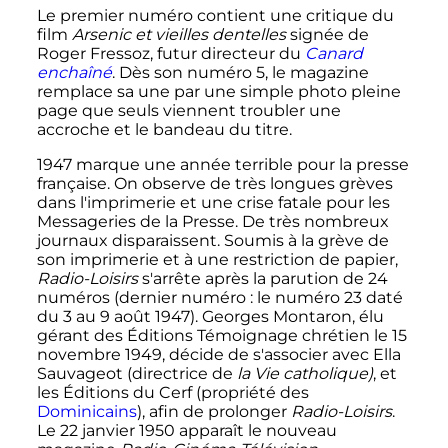
Le premier numéro contient une critique du
film
Arsenic et vieilles dentelles
signée de
Roger Fressoz, futur directeur du
Canard
enchaîné
. Dès son numéro 5, le magazine
remplace sa une par une simple photo pleine
page que seuls viennent troubler une
accroche et le bandeau du titre.
1947 marque une année terrible pour la presse
française. On observe de très longues grèves
dans l'imprimerie et une crise fatale pour les
Messageries de la Presse. De très nombreux
journaux disparaissent. Soumis à la grève de
son imprimerie et à une restriction de papier,
Radio-Loisirs
s'arrête après la parution de
24
numéros
(dernier numéro
: le numéro 23 daté
du 3 au
9 août 1947
). Georges Montaron, élu
gérant des Éditions Témoignage chrétien le
15
novembre 1949
, décide de s'associer avec Ella
Sauvageot (directrice de
la Vie catholique)
, et
les Éditions du Cerf (propriété des
Dominicains
), afin de prolonger
Radio-Loisirs
.
Le
22 janvier 1950
apparaît le nouveau