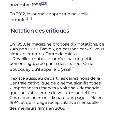
[23]
novembre 1998
.
En 2012, le journal adopte une nouvelle
[24]
formule
.
Notation des critiques
En 1950, le magazine propose dix notations, de
«
Ah non
!
» à «
Bravo
», en passant par «
Si vous
aimez pleurer
», «
Faute de mieux
»,
«
Réveillez-moi
»… incarnées par un petit
personnage, créé par le dessinateur Omer
[25]
Boucquey qu’il appelle
Ulysse
.
Il existe aussi, au départ, les carrés noirs de la
Centrale catholique de cinéma, signifiant ses
«
importantes réserves
» voire sa «
demande
que l’on s’abstienne de voir
» tel ou tel film.
Ces carrés noirs ont disparu des pages télé en
1994, et de la page récapitulative mensuelle
[25]
des meilleurs films en 2009
.