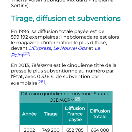
Sortir
»).
Tirage, diffusion et subventions
En 1994, sa diffusion totale payée est de
599 192 exemplaires
: l'hebdomadaire est alors
le magazine d'information le plus diffusé,
devant
L'Express
,
Le Nouvel Obs
et
Le
[27]
Point
.
En 2013,
Télérama
est le cinquième titre de la
presse le plus subventionné au numéro par
l'État, avec 0,336 € de subvention par
[28]
exemplaire
.
Diffusion quotidienne moyenne. Source
:
[29]
OJD/ACPM
.
Diffusion
Diffusion
Année
Tirage
France
totale
payée
2002
749 200
652 785
664 008