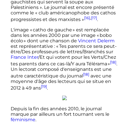
gauchistes qui servent la soupe aux
Palestiniens
». Le journal est encore présenté
comme le «
club américanophobe des cathos
[16]
,
[17]
progressistes et des marxistes
»
.
L'image « catho de gauche » est remplacée
dans les années 2000 par une image « bobo
écolo » dont une chanson de
Vincent Delerm
est représentative
: « Tes parents ce sera peut-
être/Des professeurs de lettres/Branchés sur
France Inter
/Et qui votent pour les Verts/Chez
[18]
tes parents dans ce cas-là/Y aura Télérama »
.
Un lectorat composé d'enseignants est une
[18]
autre caractéristique du journal
avec une
moyenne d'âge des lecteurs qui se situe en
[19]
2012 à
49 ans
.
Depuis la fin des années 2010, le journal
marque par ailleurs un fort tournant vers le
féminisme
.