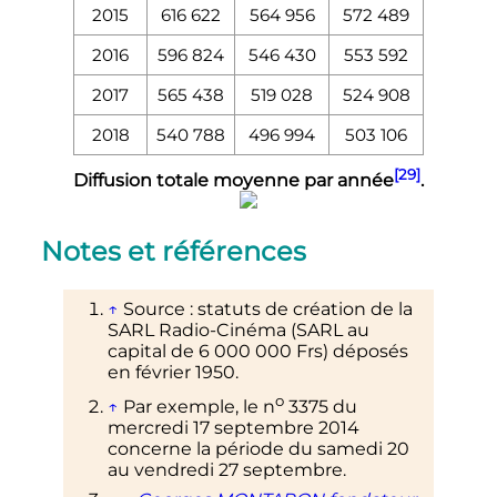
2015
616 622
564 956
572 489
2016
596 824
546 430
553 592
2017
565 438
519 028
524 908
2018
540 788
496 994
503 106
[29]
Diffusion totale moyenne par année
.
Notes et références
↑
Source
: statuts de création de la
SARL Radio-Cinéma (SARL au
capital de 6 000 000 Frs) déposés
en février 1950.
o
↑
Par exemple, le
n
3375
du
mercredi 17 septembre 2014
concerne la période du samedi 20
au vendredi 27 septembre.