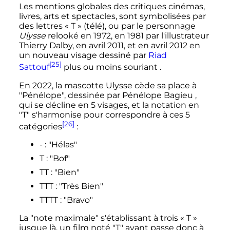
Les mentions globales des critiques cinémas,
livres, arts et spectacles, sont symbolisées par
des lettres «
T
» (télé), ou par le personnage
Ulysse
relooké en 1972, en 1981 par l'illustrateur
Thierry Dalby, en
avril 2011
, et en
avril 2012
en
un nouveau visage dessiné par
Riad
[25]
Sattouf
plus ou moins souriant .
En 2022, la mascotte Ulysse cède sa place à
"Pénélope", dessinée par Pénélope Bagieu ,
qui se décline en 5 visages, et la notation en
"T" s'harmonise pour correspondre à ces 5
[26]
catégories
:
-
: "Hélas"
T
: "Bof"
TT
: "Bien"
TTT
: "Très Bien"
TTTT
: "Bravo"
La "note maximale" s'établissant à trois «
T
»
jusque là, un film noté "T" avant passe donc à