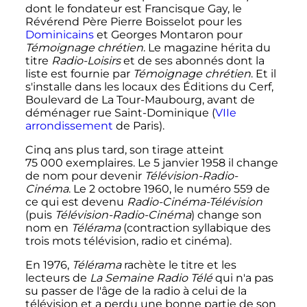
dont le fondateur est Francisque Gay, le
Révérend Père Pierre Boisselot pour les
Dominicains
et Georges Montaron pour
Témoignage chrétien
. Le magazine hérita du
titre
Radio-Loisirs
et de ses abonnés dont la
liste est fournie par
Témoignage chrétien
. Et il
s'installe dans les locaux des Éditions du Cerf,
Boulevard de La Tour-Maubourg, avant de
déménager rue Saint-Dominique (
VIIe
arrondissement
de Paris).
Cinq ans plus tard, son tirage atteint
75 000 exemplaires
. Le
5 janvier 1958
il change
de nom pour devenir
Télévision-Radio-
Cinéma
. Le
2 octobre 1960
, le numéro 559 de
ce qui est devenu
Radio-Cinéma-Télévision
(puis
Télévision-Radio-Cinéma
) change son
nom en
Télérama
(contraction syllabique des
trois mots télévision, radio et cinéma).
En 1976,
Télérama
rachète le titre et les
lecteurs de
La Semaine Radio Télé
qui n'a pas
su passer de l'âge de la radio à celui de la
télévision et a perdu une bonne partie de son