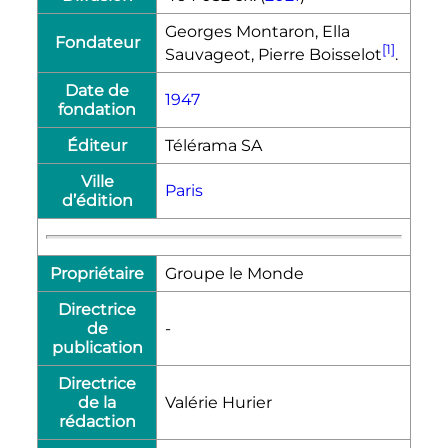
Georges Montaron, Ella
Fondateur
[1]
Sauvageot, Pierre Boisselot
.
Date de
1947
fondation
Éditeur
Télérama SA
Ville
Paris
d’édition
Propriétaire
Groupe le Monde
Directrice
de
-
publication
Directrice
de la
Valérie Hurier
rédaction