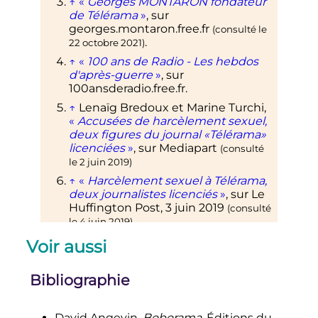
↑
«
Georges MONTARON fondateur
de Télérama
»
, sur
georges.montaron.free.fr
(consulté le
.
22 octobre 2021
)
↑
«
100 ans de Radio - Les hebdos
d'après-guerre
»
, sur
100ansderadio.free.fr
.
↑
Lenaïg Bredoux et Marine
Turchi
,
«
Accusées de harcèlement sexuel,
deux figures du journal «Télérama»
licenciées
»
, sur
Mediapart
(consulté
le
2 juin 2019
)
↑
«
Harcèlement sexuel à Télérama,
deux journalistes licenciés
»
, sur
Le
Huffington Post
,
3 juin 2019
(consulté
le
4 juin 2019
)
↑
«
Télérama licencie deux
Voir aussi
journalistes accusés de
«harcèlement sexuel»
»
, sur
FIGARO
,
Bibliographie
3 juin 2019
(consulté le
4 juin 2019
)
↑
«
Deux journalistes de "Télérama"
licenciés après des accusations de
David Angevin,
Boborama
, Éditions du