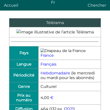
Fr
Accueil
Chercher
Télérama
Pays
France
Langue
Français
Hebdomadaire
(le mercredi
Périodicité
ou mardi pour les abonnés)
Genre
Culturel
Prix au
4,00
€
numéro
Diffusion
464 032
ex.
(
2021
)