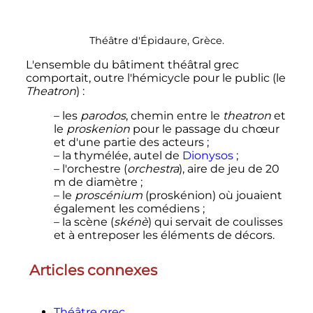
Théâtre d'Épidaure, Grèce.
L'ensemble du bâtiment théâtral grec
comportait, outre l'hémicycle pour le public (le
Theatron
)
:
– les
parodos
, chemin entre le
theatron
et
le
proskenion
pour le passage du chœur
et d'une partie des acteurs
;
– la thymélée, autel de
Dionysos
;
– l'orchestre (
orchestra
), aire de jeu de 20
m de diamètre
;
– le
proscénium
(proskénion) où jouaient
également les comédiens
;
– la scène (
skénè
) qui servait de coulisses
et à entreposer les éléments de décors.
Articles connexes
Théâtre grec