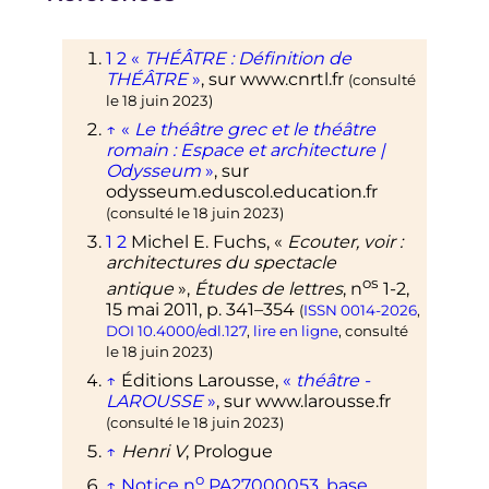
1
2
«
THÉÂTRE
: Définition de
THÉÂTRE
»
, sur
www.cnrtl.fr
(consulté
le
18 juin 2023
)
↑
«
Le théâtre grec et le théâtre
romain
: Espace et architecture |
Odysseum
»
, sur
odysseum.eduscol.education.fr
(consulté le
18 juin 2023
)
1
2
Michel E.
Fuchs
, «
Ecouter, voir
:
architectures du spectacle
os
antique
»,
Études de lettres
,
n
1-2,
15 mai 2011
,
p.
341–354
(
ISSN
0014-2026
,
DOI
10.4000/edl.127
,
lire en ligne
, consulté
le
18 juin 2023
)
↑
Éditions
Larousse
,
«
théâtre -
LAROUSSE
»
, sur
www.larousse.fr
(consulté le
18 juin 2023
)
↑
Henri V
, Prologue
o
↑
Notice
n
PA27000053
,
base