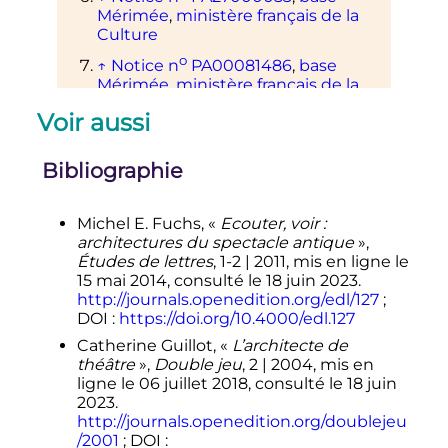
Mérimée
,
ministère français de la
Culture
o
↑
Notice
n
PA00081486
,
base
Mérimée
,
ministère français de la
Culture
Voir aussi
↑
«
Le théâtre No et Kabuki | INA
»
(consulté le
18 juin 2023
)
Bibliographie
↑
«
UNESCO - Le théâtre Kabuki
»
,
sur
ich.unesco.org
(consulté le
18 juin
2023
)
Michel E. Fuchs, «
Ecouter, voir
:
architectures du spectacle antique
»,
Études de lettres
, 1-2 | 2011, mis en ligne le
15 mai 2014, consulté le 18 juin 2023.
http://journals.openedition.org/edl/127
;
DOI
:
https://doi.org/10.4000/edl.127
Catherine Guillot, «
L’architecte de
théâtre
»,
Double jeu
, 2 | 2004, mis en
ligne le 06 juillet 2018, consulté le 18 juin
2023.
http://journals.openedition.org/doublejeu
/2001
; DOI
: