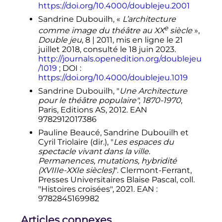
https://doi.org/10.4000/doublejeu.2001
Sandrine Dubouilh, «
L’architecture
e
comme image du théâtre au XX
siècle
»,
Double jeu
, 8 | 2011, mis en ligne le 21
juillet 2018, consulté le 18 juin 2023.
http://journals.openedition.org/doublejeu
/1019
; DOI
:
https://doi.org/10.4000/doublejeu.1019
Sandrine Dubouilh, "
Une Architecture
pour le théâtre populaire", 1870-1970
,
Paris, Editions AS, 2012. EAN
9782912017386
Pauline Beaucé, Sandrine Dubouilh et
Cyril Triolaire (dir.), "
Les espaces du
spectacle vivant dans la ville.
Permanences, mutations, hybridité
(XVIIIe-XXIe siècles)
". Clermont-Ferrant,
Presses Universitaires Blaise Pascal, coll.
"Histoires croisées", 2021. EAN
:
9782845169982
Articles connexes