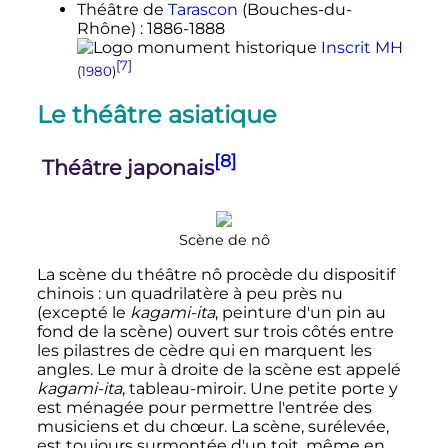
Théâtre de
Tarascon
(Bouches-du-
Rhône)
: 1886-1888
Inscrit MH
[7]
(
1980
)
Le théâtre asiatique
[8]
Théâtre japonais
Scène de nô
La scène du théâtre nô procède du dispositif
chinois
: un quadrilatère à peu près nu
(excepté le
kagami-ita
, peinture d'un pin au
fond de la scène) ouvert sur trois côtés entre
les pilastres de cèdre qui en marquent les
angles. Le mur à droite de la scène est appelé
kagami-ita
, tableau-miroir. Une petite porte y
est ménagée pour permettre l'entrée des
musiciens et du chœur. La scène, surélevée,
est toujours surmontée d'un toit, même en