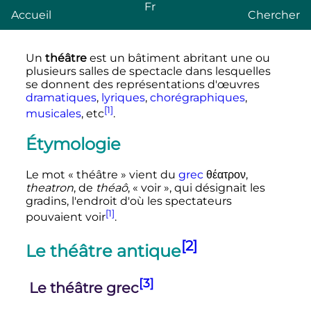
Fr
Accueil
Chercher
Un
théâtre
est un bâtiment abritant une ou
plusieurs salles de spectacle dans lesquelles
se donnent des représentations d'œuvres
dramatiques
,
lyriques
,
chorégraphiques
,
[1]
musicales
, etc
.
Étymologie
Le mot « théâtre » vient du
grec
θέατρον,
theatron
, de
théaô
, « voir », qui désignait les
gradins, l'endroit d'où les spectateurs
[1]
pouvaient voir
.
[2]
Le théâtre antique
[3]
Le théâtre grec