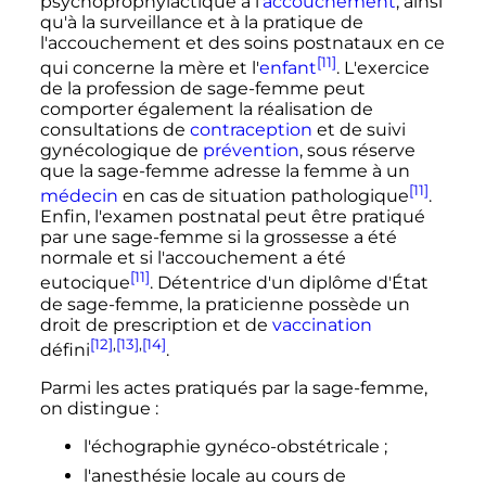
psychoprophylactique à l'
accouchement
, ainsi
qu'à la surveillance et à la pratique de
l'accouchement et des soins postnataux en ce
[11]
qui concerne la mère et l'
enfant
. L'exercice
de la profession de sage-femme peut
comporter également la réalisation de
consultations de
contraception
et de suivi
gynécologique de
prévention
, sous réserve
que la sage-femme adresse la femme à un
[11]
médecin
en cas de situation pathologique
.
Enfin, l'examen postnatal peut être pratiqué
par une sage-femme si la grossesse a été
normale et si l'accouchement a été
[11]
eutocique
. Détentrice d'un diplôme d'État
de sage-femme, la praticienne possède un
droit de prescription et de
vaccination
[12]
,
[13]
,
[14]
défini
.
Parmi les actes pratiqués par la sage-femme,
on distingue
:
l'échographie gynéco-obstétricale
;
l'anesthésie locale au cours de