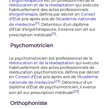
L'
ergothérapeute
est un professionnel de la
rééducation et de la réadaptation
qui exécute
habituellement des actes professionnels
d'
ergothérapie
, définis par décret en
Conseil
d'État
pris après avis de l'
Académie nationale
[11]
de médecine
. Détenteur d'un diplôme
d'État d'ergothérapeute, il exerce son art sur
[11]
prescription médicale
.
Psychomotricien
Le psychomotricien est professionnel de la
rééducation et de la réadaptation
qui exécute
habituellement des actes professionnels de
rééducation psychomotrice, définis par décret
en
Conseil d'État
pris après avis de l'
Académie
[23]
nationale de médecine
. Détenteur d'un
diplôme d'État de psychomotricien, il exerce
[29]
son art sur prescription médicale
.
Orthophoniste