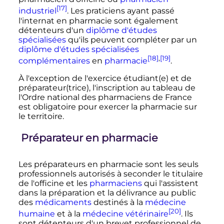
[17]
industriel
. Les praticiens ayant passé
l'internat en pharmacie sont également
détenteurs d'un
diplôme d'études
spécialisées
qu'ils peuvent compléter par un
diplôme d'études spécialisées
[18]
,
[19]
complémentaires
en
pharmacie
.
À l'exception de l'exercice étudiant(e) et de
préparateur(trice), l'inscription au tableau de
l'Ordre national des pharmaciens de France
est obligatoire pour exercer la pharmacie sur
le territoire.
Préparateur en pharmacie
Les préparateurs en pharmacie sont les seuls
professionnels autorisés à seconder le titulaire
de l'officine et les
pharmaciens
qui l'assistent
dans la préparation et la délivrance au public
des
médicaments
destinés à la
médecine
[20]
humaine
et à la
médecine vétérinaire
. Ils
sont détenteurs d'un brevet professionnel de