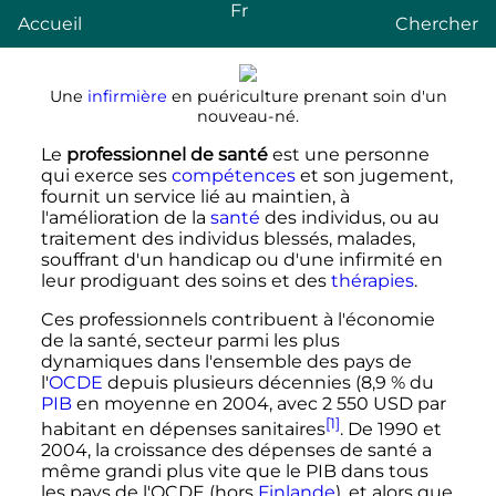
Fr
Accueil
Chercher
Une
infirmière
en puériculture prenant soin d'un
nouveau-né.
Le
professionnel de santé
est une personne
qui exerce ses
compétences
et son jugement,
fournit un service lié au maintien, à
l'amélioration de la
santé
des individus, ou au
traitement des individus blessés, malades,
souffrant d'un handicap ou d'une infirmité en
leur prodiguant des soins et des
thérapies
.
Ces professionnels contribuent à l'économie
de la santé, secteur parmi les plus
dynamiques dans l'ensemble des pays de
l'
OCDE
depuis plusieurs décennies (8,9
% du
PIB
en moyenne en 2004, avec
2 550 USD
par
[1]
habitant en dépenses sanitaires
. De 1990 et
2004, la croissance des dépenses de santé a
même grandi plus vite que le PIB dans tous
les pays de l'OCDE (hors
Finlande
), et alors que