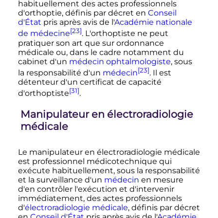
habituellement des actes professionnels
d'orthoptie, définis par décret en
Conseil
d'État
pris après avis de l'
Académie nationale
[23]
de médecine
. L'orthoptiste ne peut
pratiquer son art que sur ordonnance
médicale ou, dans le cadre notamment du
cabinet d'un
médecin
ophtalmologiste
, sous
[23]
la responsabilité d'un
médecin
. Il est
détenteur d'un certificat de capacité
[31]
d'orthoptiste
.
Manipulateur en électroradiologie
médicale
Le manipulateur en électroradiologie médicale
est professionnel médicotechnique qui
exécute habituellement, sous la responsabilité
et la surveillance d'un
médecin
en mesure
d'en contrôler l'exécution et d'intervenir
immédiatement, des actes professionnels
d'
électroradiologie médicale
, définis par décret
en
Conseil d'État
pris après avis de l'
Académie