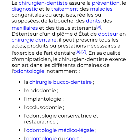
Le
chirurgien-dentiste
assure la
prévention
, le
diagnostic
et le
traitement
des
maladies
congénitales ou acquises, réelles ou
supposées, de la bouche, des
dents
, des
[5]
maxillaires
et des tissus attenants
.
Détenteur d'un diplôme d'État de
docteur
en
chirurgie dentaire
, il peut prescrire tous les
actes, produits ou prestations nécessaires à
[6]
,
[7]
l'exercice de l'art dentaire
. En sa qualité
d'omnipraticien, le chirurgien-dentiste exerce
son art dans les différents domaines de
l'
odontologie
, notamment
:
la
chirurgie bucco-dentaire
;
l'endodontie
;
l'implantologie
;
l'occlusodontie
;
l'odontologie conservatrice et
restauratrice
;
l'
odontologie
médico-légale
;
l'
odontologie
du
sport
;