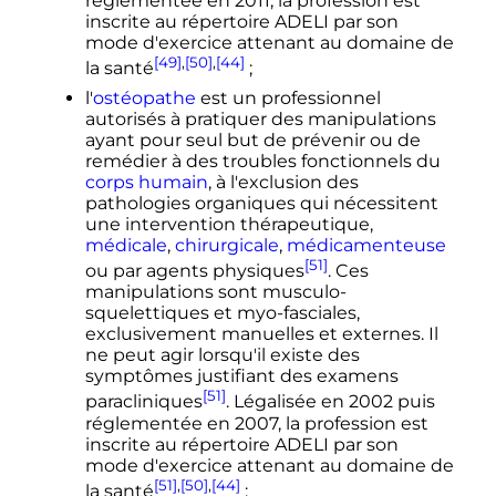
réglementée en 2011, la profession est
inscrite au répertoire ADELI par son
mode d'exercice attenant au domaine de
[49]
,
[50]
,
[44]
la santé
;
l'
ostéopathe
est un professionnel
autorisés à pratiquer des manipulations
ayant pour seul but de prévenir ou de
remédier à des troubles fonctionnels du
corps humain
, à l'exclusion des
pathologies organiques qui nécessitent
une intervention thérapeutique,
médicale
,
chirurgicale
,
médicamenteuse
[51]
ou par agents physiques
. Ces
manipulations sont musculo-
squelettiques et myo-fasciales,
exclusivement manuelles et externes. Il
ne peut agir lorsqu'il existe des
symptômes justifiant des examens
[51]
paracliniques
. Légalisée en 2002 puis
réglementée en 2007, la profession est
inscrite au répertoire ADELI par son
mode d'exercice attenant au domaine de
[51]
,
[50]
,
[44]
la santé
;