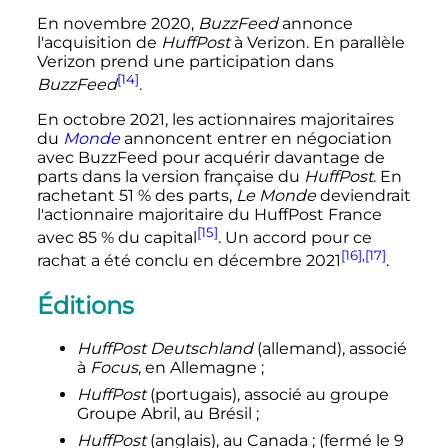
En
novembre 2020
,
BuzzFeed
annonce
l'acquisition de
HuffPost
à Verizon. En parallèle
Verizon prend une participation dans
[14]
BuzzFeed
.
En
octobre 2021
, les actionnaires majoritaires
du
Monde
annoncent entrer en négociation
avec BuzzFeed pour acquérir davantage de
parts dans la version française du
HuffPost
. En
rachetant 51
% des parts,
Le Monde
deviendrait
l'actionnaire majoritaire du HuffPost France
[15]
avec 85
% du capital
. Un accord pour ce
[16]
,
[17]
rachat a été conclu en
décembre 2021
.
Éditions
HuffPost Deutschland
(allemand), associé
à
Focus
, en Allemagne
;
HuffPost
(portugais), associé au groupe
Groupe Abril, au Brésil
;
HuffPost
(anglais), au Canada
; (fermé le
9