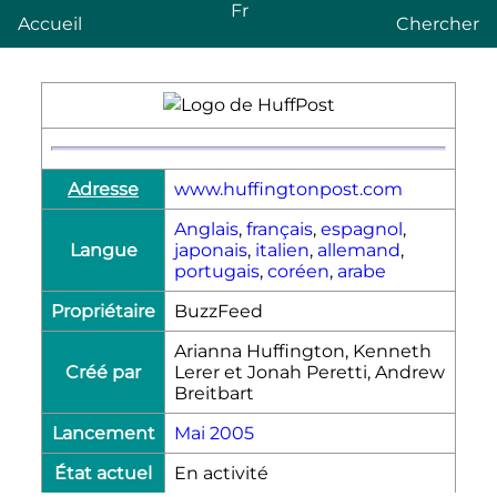
Fr
Accueil
Chercher
Adresse
www.huffingtonpost.com
Anglais
,
français
,
espagnol
,
Langue
japonais
,
italien
,
allemand
,
portugais
,
coréen
,
arabe
Propriétaire
BuzzFeed
Arianna Huffington, Kenneth
Créé par
Lerer et Jonah Peretti, Andrew
Breitbart
Lancement
Mai
2005
État actuel
En activité