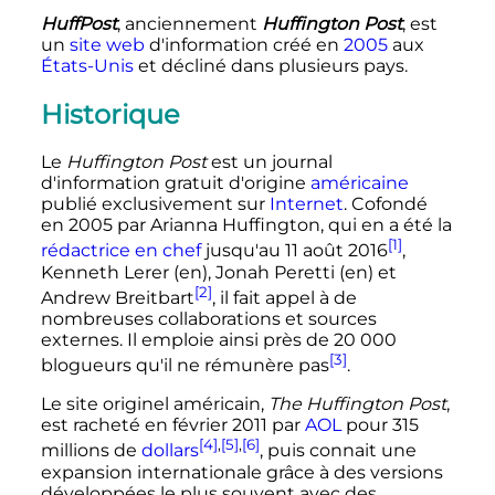
HuffPost
, anciennement
Huffington Post
, est
un
site web
d'information créé en
2005
aux
États-Unis
et décliné dans plusieurs pays.
Historique
Le
Huffington Post
est un journal
d'information gratuit d'origine
américaine
publié exclusivement sur
Internet
. Cofondé
en 2005 par Arianna Huffington, qui en a été la
[1]
rédactrice en chef
jusqu'au
11 août 2016
,
Kenneth Lerer
(en)
, Jonah Peretti
(en)
et
[2]
Andrew Breitbart
, il fait appel à de
nombreuses collaborations et sources
externes. Il emploie ainsi près de
20 000
[3]
blogueurs qu'il ne rémunère pas
.
Le site originel américain,
The Huffington Post
,
est racheté en
février 2011
par
AOL
pour 315
[4]
,
[5]
,
[6]
millions de
dollars
, puis connait une
expansion internationale grâce à des versions
développées le plus souvent avec des