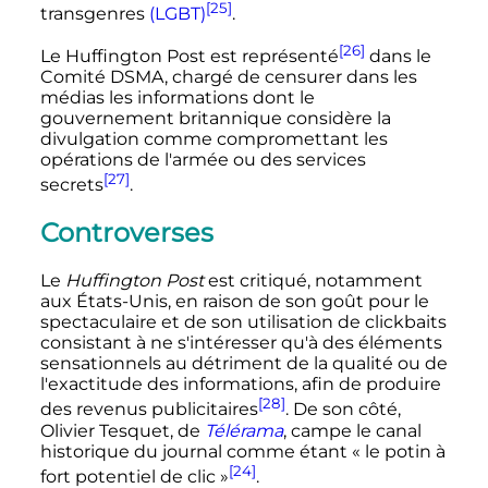
[25]
transgenres
(LGBT)
.
[26]
Le Huffington Post est représenté
dans le
Comité DSMA, chargé de censurer dans les
médias les informations dont le
gouvernement britannique considère la
divulgation comme compromettant les
opérations de l'armée ou des services
[27]
secrets
.
Controverses
Le
Huffington Post
est critiqué, notamment
aux États-Unis, en raison de son goût pour le
spectaculaire et de son utilisation de clickbaits
consistant à ne s'intéresser qu'à des éléments
sensationnels au détriment de la qualité ou de
l'exactitude des informations, afin de produire
[28]
des revenus publicitaires
. De son côté,
Olivier Tesquet, de
Télérama
, campe le canal
historique du journal comme étant
« le potin à
[24]
fort potentiel de clic »
.