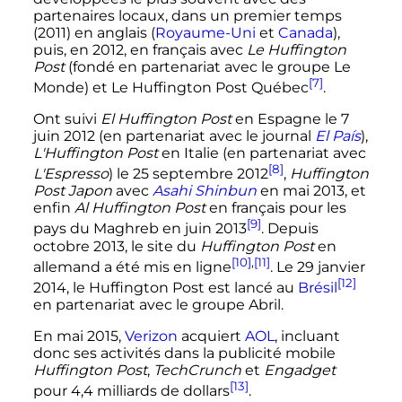
partenaires locaux, dans un premier temps
(2011) en anglais (
Royaume-Uni
et
Canada
),
puis, en 2012, en français avec
Le Huffington
Post
(fondé en partenariat avec le groupe Le
[7]
Monde) et Le Huffington Post Québec
.
Ont suivi
El Huffington Post
en Espagne le
7
juin 2012
(en partenariat avec le journal
El País
),
L'Huffington Post
en Italie (en partenariat avec
[8]
L'Espresso
) le
25 septembre 2012
,
Huffington
Post Japon
avec
Asahi Shinbun
en
mai 2013
, et
enfin
Al Huffington Post
en français pour les
[9]
pays du Maghreb en
juin 2013
. Depuis
octobre 2013
, le site du
Huffington Post
en
[10]
,
[11]
allemand a été mis en ligne
. Le
29 janvier
[12]
2014
, le Huffington Post est lancé au
Brésil
en partenariat avec le groupe Abril.
En
mai 2015
,
Verizon
acquiert
AOL
, incluant
donc ses activités dans la publicité mobile
Huffington Post
,
TechCrunch
et
Engadget
[13]
pour
4,4 milliards
de dollars
.