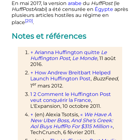
En
mai 2017
, la version
arabe
du
HuffPost
(le
HuffPostArabi
) a été censurée en
Égypte
après
plusieurs articles hostiles au régime en
[20]
place
.
Notes et références
↑
Arianna Huffington quitte
Le
Huffington Post
,
Le Monde
, 11 août
2016.
↑
How Andrew Breitbart Helped
Launch Huffington Post
,
BuzzFeed
,
er
1
mars 2012.
1
2
Comment le Huffington Post
veut conquérir la France
,
L'Expansion, 10 octobre 2011.
↑
(en)
Alexia Tsotsis,
«
We Have A
New Uber Boss, And She's Greek:
Aol Buys HuffPo For $315 Million
»
,
TechCrunch,
6 février 2011
.