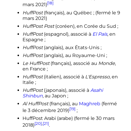
[18]
mars 2021
)
HuffPost
(français), au Québec
; (fermé le
9
mars 2021
)
HuffPost Post
(coréen), en Corée du Sud
;
HuffPost
(espagnol), associé à
El País
, en
Espagne
;
HuffPost
(anglais), aux États-Unis
;
HuffPost
(anglais), au Royaume-Uni
;
Le HuffPost
(français), associé au
Monde
,
en France
;
HuffPost
(italien), associé à
L'Espresso
, en
Italie
;
HuffPost
(japonais), associé à
Asahi
Shinbun
, au Japon
;
Al HuffPost
(français), au
Maghreb
(fermé
[19]
le
3 décembre 2019
)
;
HuffPost Arabi (arabe) (fermé le
30 mars
[20]
,
[21]
2018
)
.