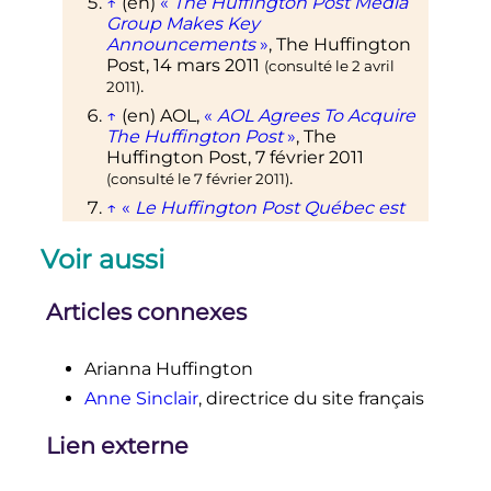
↑
(en)
«
The Huffington Post Media
Group Makes Key
Announcements
»
, The Huffington
Post,
14 mars 2011
(consulté le
2 avril
.
2011
)
↑
(en)
AOL,
«
AOL Agrees To Acquire
The Huffington Post
»
, The
Huffington Post,
7 février 2011
.
(consulté le
7 février 2011
)
↑
«
Le Huffington Post Québec est
lancé
»
,
Société Radio-Canada
,
8
février 2012
.
Voir aussi
↑
Pierre de Gasquet,
«
Huffington
Post lance sa version italienne avec
Articles connexes
L'Espresso
»
,
Les Échos
,
25
septembre 2012
.
Arianna Huffington
↑
HuffPost Maghreb
.
Anne Sinclair
, directrice du site français
↑
Arianna Huffington,
«
Liebe Grüße
depuis Munich: Le HuffPost
Lien externe
s'installe en Allemagne
»
, sur
HuffPost Maghreb
,
10 octobre 2013
.