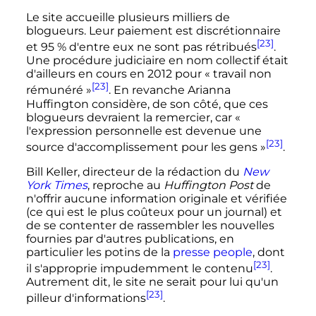
Le site accueille plusieurs milliers de
blogueurs. Leur paiement est discrétionnaire
[23]
et 95
% d'entre eux ne sont pas rétribués
.
Une procédure judiciaire en nom collectif était
d'ailleurs en cours en 2012 pour «
travail non
[23]
rémunéré
»
. En revanche Arianna
Huffington considère, de son côté, que ces
blogueurs devraient la remercier, car
«
l'expression personnelle est devenue une
[23]
source d'accomplissement pour les gens »
.
Bill Keller, directeur de la rédaction du
New
York Times
, reproche au
Huffington Post
de
n'offrir aucune information originale et vérifiée
(ce qui est le plus coûteux pour un journal) et
de se contenter de rassembler les nouvelles
fournies par d'autres publications, en
particulier les potins de la
presse people
, dont
[23]
il s'approprie impudemment le contenu
.
Autrement dit, le site ne serait pour lui qu'un
[23]
pilleur d'informations
.