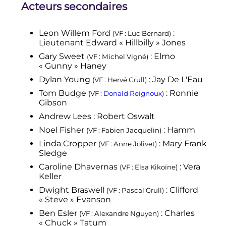
Acteurs secondaires
Leon Willem Ford
:
(VF
: Luc Bernard)
Lieutenant Edward «
Hillbilly
» Jones
Gary Sweet
: Elmo
(VF
: Michel Vigné)
«
Gunny
» Haney
Dylan Young
: Jay De L'Eau
(VF
: Hervé Grull)
Tom Budge
: Ronnie
(VF
:
Donald Reignoux
)
Gibson
Andrew Lees
: Robert Oswalt
Noel Fisher
: Hamm
(VF
: Fabien Jacquelin)
Linda Cropper
: Mary Frank
(VF
: Anne Jolivet)
Sledge
Caroline Dhavernas
: Vera
(VF
: Elsa Kikoïne)
Keller
Dwight Braswell
: Clifford
(VF
: Pascal Grull)
«
Steve
» Evanson
Ben Esler
: Charles
(VF
: Alexandre Nguyen)
«
Chuck
» Tatum