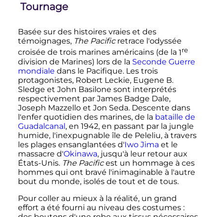
Tournage
Basée sur des histoires vraies et des
témoignages,
The Pacific
retrace l'odyssée
re
croisée de trois marines américains (de la
1
division
de Marines) lors de la
Seconde Guerre
mondiale
dans le Pacifique. Les trois
protagonistes, Robert Leckie, Eugene B.
Sledge et John Basilone sont interprétés
respectivement par James Badge Dale,
Joseph Mazzello et Jon Seda. Descente dans
l'enfer quotidien des marines, de la
bataille de
Guadalcanal
, en 1942, en passant par la jungle
humide, l'inexpugnable île de Peleliu, à travers
les plages ensanglantées d'
Iwo Jima
et le
massacre d'
Okinawa
, jusqu'à leur retour aux
États-Unis.
The Pacific
est un hommage à ces
hommes qui ont bravé l'inimaginable à l'autre
bout du monde, isolés de tout et de tous.
Pour coller au mieux à la réalité, un grand
effort a été fourni au niveau des costumes
:
des boutons d'une robe aux tissus nécessaires