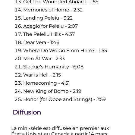
Get the Wounded Aboard - 1:55
Memories of Home - 2:32
Landing Peleiu - 3:22
Adagio for Peleiu - 2:07
The Peleliu Hills - 4:37
Dear Vera - 1:46
Where Do We Go From Here? - 1:55
Men At War - 2:33
Sledge's Humanity - 6:08
War Is Hell - 2:15
Homecoming - 4:51
New King of Bomb - 2:19
Honor (for Oboe and Strings) - 2:59
Diffusion
La mini-série est diffusée en premier aux
États-Unis et au Canada à partir
14 mars