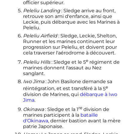
officier supérieur.
Peleliu Landing
: Sledge arrive au front,
retrouve son ami d'enfance, ainsi que
Leckie, puis débarque avec les Marines à
Peleliu.
Peleliu Airfield
: Sledge, Leckie, Shelton,
Runner et les marines continuent leur
progression sur Peleliu, et doivent pour
cela traverser l'aérodrome à découvert.
e
Peleliu Hills
: Sledge et le
5
régiment
de
marines donnent l'assaut au Nez
sanglant.
Iwo Jima
: John Basilone demande sa
e
réintégration, et est transféré à la
5
division
de Marines, qui
débarque à Iwo
Jima
.
re
Okinawa
: Sledge et la
1
division
de
marines participent à la
bataille
d'Okinawa
, dernier bastion avant la mère
patrie Japonaise.