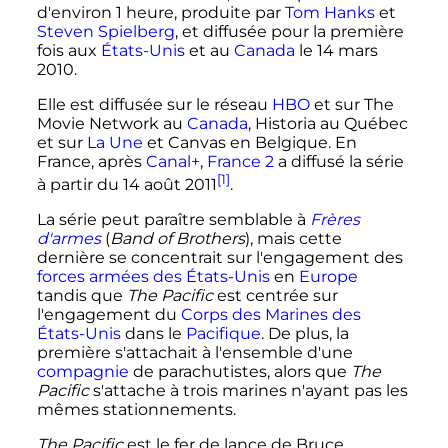
d'environ 1 heure, produite par
Tom Hanks
et
Steven Spielberg
, et diffusée pour la première
fois aux
États-Unis
et au
Canada
le
14 mars
2010
.
Elle est diffusée sur le réseau
HBO
et sur The
Movie Network au
Canada
, Historia au Québec
et sur
La Une
et Canvas en Belgique. En
France, après
Canal+
,
France 2
a diffusé la série
[1]
à partir du
14 août 2011
.
La série peut paraître semblable à
Frères
d'armes
(
Band of Brothers
), mais cette
dernière se concentrait sur l'engagement des
forces armées des États-Unis
en
Europe
tandis que
The Pacific
est centrée sur
l'engagement du
Corps des Marines des
États-Unis
dans le
Pacifique
. De plus, la
première s'attachait à l'ensemble d'une
compagnie
de parachutistes, alors que
The
Pacific
s'attache à trois marines n'ayant pas les
mêmes stationnements.
The Pacific
est le fer de lance de Bruce