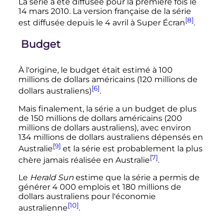
La série a été diffusée pour la première fois le
14 mars 2010
. La version française de la série
[8]
est diffusée depuis le
4 avril
à Super Écran
.
Budget
À l'origine, le budget était estimé à 100
millions de dollars américains (120 millions de
[6]
dollars australiens)
.
Mais finalement, la série a un budget de plus
de 150 millions de dollars américains (200
millions de dollars australiens), avec environ
134 millions de dollars australiens dépensés en
[9]
Australie
et la série est probablement la plus
[7]
chère jamais réalisée en Australie
.
Le
Herald Sun
estime que la série a permis de
générer
4 000
emplois et 180 millions de
dollars australiens pour l'économie
[10]
australienne
.