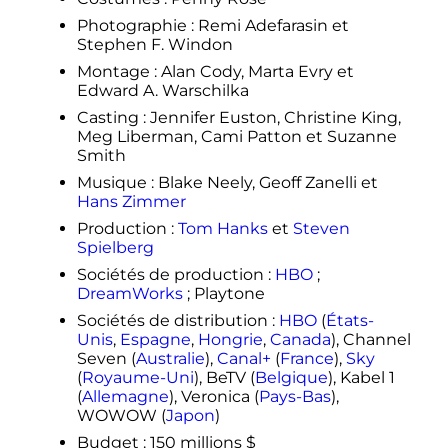
Photographie
: Remi Adefarasin et
Stephen F. Windon
Montage
: Alan Cody, Marta Evry et
Edward A. Warschilka
Casting
: Jennifer Euston, Christine King,
Meg Liberman, Cami Patton et Suzanne
Smith
Musique
: Blake Neely, Geoff Zanelli et
Hans Zimmer
Production
:
Tom Hanks
et
Steven
Spielberg
Sociétés de production
:
HBO
;
DreamWorks
; Playtone
Sociétés de distribution
:
HBO
(
États-
Unis
,
Espagne
,
Hongrie
,
Canada
), Channel
Seven (
Australie
),
Canal+
(
France
),
Sky
(
Royaume-Uni
), BeTV (
Belgique
), Kabel 1
(
Allemagne
), Veronica (
Pays-Bas
),
WOWOW (
Japon
)
Budget
: 150 millions $