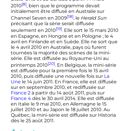
[8]
2010
, bien que le programme devait
initialement être diffusé en Australie sur
[18]
Channel Seven en 2009
, le
Herald Sun
précisant que la série serait diffusée
[19]
seulement en 2010
. Elle sort le
15 mars 2010
en Espagne, en Hongrie et en Pologne
; le
4
avril
en Finlande et en Suède. Elle ne sort que
le
4 avril 2010
en Australie, pays où furent
tournées la majorité des scènes de la mini-
série. Elle est diffusée au Royaume-Uni au
[20]
printemps 2010
. En Belgique, la mini-série
est diffusée pour la première fois le
15 avril
2010
, puis diffusée une nouvelle fois sur
La
Une
le
14 juin 2011
. En France, elle est diffusée
sur en
septembre 2010
, et rediffusée sur
France 2
à partir du
14 août 2011
, puis sur
France 4
dès le
30 avril 2014
. Elle est diffusée
en Italie le
9 mai 2010
, en Allemagne le
15
juillet 2010
et au Japon le
18 juillet 2010
. Au
Québec, la mini-série est diffusée sur Historia
dès le
25 août 2011
.