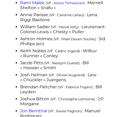
Rami Malek
: Merriell
(VF
:
Alexis Tomassian
)
Shelton «
Snafu
»
Annie Parisse
: Lena
(VF
: Caroline Lallau)
Riggi Basilone
William Sadler
: Lieutenant-
(VF
: Hervé Jolly)
Colonel Lewis «
Chesty
» Puller
Ashton Holmes
: Sid
(VF
: Maël Davan-Soulas)
Phillips
(en)
Keith Nobbs
: Wilbur
(VF
: Cédric Ingard)
«
Runner
» Conley
Jacob Pitts
: Bill
(VF
: Nessym Guetat)
«
Hoosier
» Smith
Josh Helman
: Lew
(VF
: Olivier Augrond)
«
Chuckler
» Juergens
Brendan Fletcher
: Bill
(VF
: Fabrice Trojani)
Leyden
Joshua Bitton
: J.P.
(VF
: Christophe Lemoine)
Morgane
Jon Bernthal
: Manuel
(VF
: Xavier Fagnon)
Rodriguez