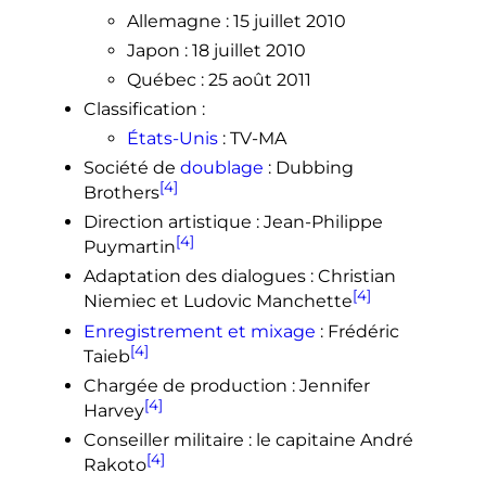
Allemagne
:
15 juillet 2010
Japon
:
18 juillet 2010
Québec
:
25 août 2011
Classification
:
États-Unis
: TV-MA
Société de
doublage
: Dubbing
[4]
Brothers
Direction artistique
: Jean-Philippe
[4]
Puymartin
Adaptation des dialogues
: Christian
[4]
Niemiec et Ludovic Manchette
Enregistrement et mixage
: Frédéric
[4]
Taieb
Chargée de production
: Jennifer
[4]
Harvey
Conseiller militaire
: le capitaine André
[4]
Rakoto