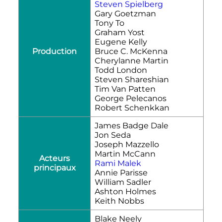
Steven Spielberg
Gary Goetzman
Tony To
Graham Yost
Eugene Kelly
Production
Bruce C. McKenna
Cherylanne Martin
Todd London
Steven Shareshian
Tim Van Patten
George Pelecanos
Robert Schenkkan
James Badge Dale
Jon Seda
Joseph Mazzello
Martin McCann
Acteurs
Rami Malek
principaux
Annie Parisse
William Sadler
Ashton Holmes
Keith Nobbs
Blake Neely