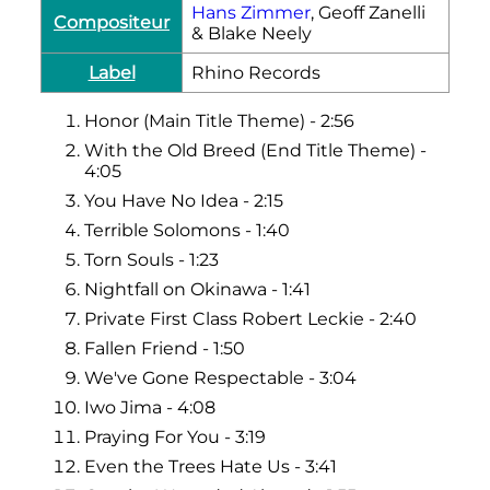
Hans Zimmer
, Geoff Zanelli
Compositeur
& Blake Neely
Label
Rhino Records
Honor (Main Title Theme) - 2:56
With the Old Breed (End Title Theme) -
4:05
You Have No Idea - 2:15
Terrible Solomons - 1:40
Torn Souls - 1:23
Nightfall on Okinawa - 1:41
Private First Class Robert Leckie - 2:40
Fallen Friend - 1:50
We've Gone Respectable - 3:04
Iwo Jima - 4:08
Praying For You - 3:19
Even the Trees Hate Us - 3:41