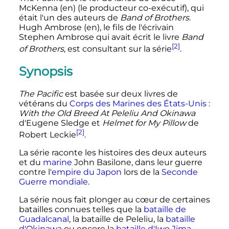
McKenna
(en)
(le producteur co-exécutif), qui
était l'un des auteurs de
Band of Brothers
.
Hugh Ambrose
(en)
, le fils de l'écrivain
Stephen Ambrose qui avait écrit le livre
Band
[2]
of Brothers
, est consultant sur la série
.
Synopsis
The Pacific
est basée sur deux livres de
vétérans du
Corps des Marines des États-Unis
:
With the Old Breed At Peleliu And Okinawa
d'Eugene Sledge et
Helmet for My Pillow
de
[2]
Robert Leckie
.
La série raconte les histoires des deux auteurs
et du
marine
John Basilone, dans leur guerre
contre l'
empire du Japon
lors de la
Seconde
Guerre mondiale
.
La série nous fait plonger au cœur de certaines
batailles connues telles que la
bataille de
Guadalcanal
, la bataille de Peleliu, la
bataille
d'Okinawa
ou encore la
bataille d'Iwo Jima
.