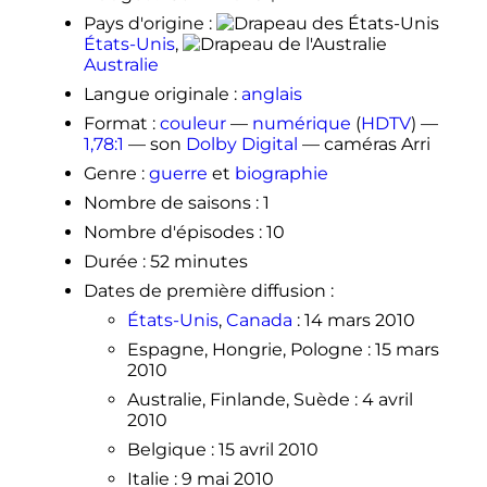
Pays d'origine
:
États-Unis
,
Australie
Langue originale
:
anglais
Format
:
couleur
—
numérique
(
HDTV
) —
1,78:1
— son
Dolby Digital
— caméras Arri
Genre
:
guerre
et
biographie
Nombre de saisons
: 1
Nombre d'épisodes
: 10
Durée
: 52 minutes
Dates de première diffusion
:
États-Unis
,
Canada
:
14 mars 2010
Espagne, Hongrie, Pologne
:
15 mars
2010
Australie, Finlande, Suède
:
4 avril
2010
Belgique
:
15 avril 2010
Italie
:
9 mai 2010