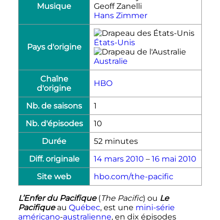
Musique
Geoff Zanelli
Hans Zimmer
États-Unis
Pays d'origine
Australie
Chaîne
HBO
d'origine
Nb.
de saisons
1
Nb.
d'épisodes
10
Durée
52 minutes
Diff. originale
14
mars
2010
–
16
mai
2010
Site web
hbo.com/the-pacific
L’Enfer du Pacifique
(
The Pacific
) ou
Le
Pacifique
au
Québec
, est une
mini-série
américano
-
australienne
, en dix épisodes