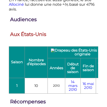
4.3
Allociné
lui donne une note
⁄
basé sur 4716
5
avis.
Audiences
Aux États-Unis
Diffu
originale
Nombre
Saison
Audi
d’épisodes
Début
moy
Fin de
Années
de
saison
(
saison
mill
14
16
mai
1
10
mars
2,
2010
2010
2010
Récompenses