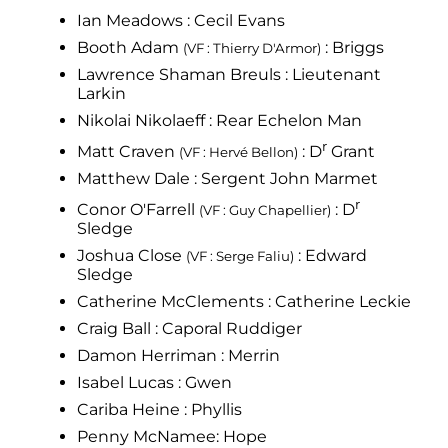
Ian Meadows
: Cecil Evans
Booth Adam
: Briggs
(VF
: Thierry D'Armor)
Lawrence Shaman Breuls
: Lieutenant
Larkin
Nikolai Nikolaeff
: Rear Echelon Man
r
Matt Craven
:
D
Grant
(VF
: Hervé Bellon)
Matthew Dale
: Sergent John Marmet
r
Conor O'Farrell
:
D
(VF
: Guy Chapellier)
Sledge
Joshua Close
: Edward
(VF
: Serge Faliu)
Sledge
Catherine McClements
: Catherine Leckie
Craig Ball
: Caporal Ruddiger
Damon Herriman
: Merrin
Isabel Lucas
: Gwen
Cariba Heine
: Phyllis
Penny McNamee: Hope