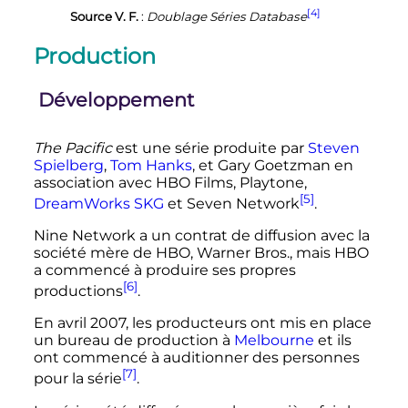
[4]
Source V. F.
:
Doublage Séries Database
Production
Développement
The Pacific
est une série produite par
Steven
Spielberg
,
Tom Hanks
, et Gary Goetzman en
association avec HBO Films, Playtone,
[5]
DreamWorks SKG
et Seven Network
.
Nine Network a un contrat de diffusion avec la
société mère de HBO, Warner Bros., mais HBO
a commencé à produire ses propres
[6]
productions
.
En
avril 2007
, les producteurs ont mis en place
un bureau de production à
Melbourne
et ils
ont commencé à auditionner des personnes
[7]
pour la série
.