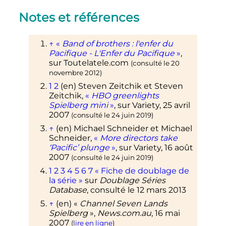
Notes et références
↑
«
Band of brothers
: l'enfer du
Pacifique - L'Enfer du Pacifique
»
,
sur
Toutelatele.com
(consulté le
20
novembre 2012
)
1
2
(en)
Steven
Zeitchik
et Steven
Zeitchik
,
«
HBO greenlights
Spielberg mini
»
, sur
Variety
,
25 avril
2007
(consulté le
24 juin 2019
)
↑
(en)
Michael
Schneider
et Michael
Schneider
,
«
More directors take
‘Pacific’ plunge
»
, sur
Variety
,
16 août
2007
(consulté le
24 juin 2019
)
1
2
3
4
5
6
7
«
Fiche de doublage de
la série
»
sur
Doublage Séries
Database
, consulté le 12 mars 2013
↑
(en)
«
Channel Seven Lands
Spielberg
»
,
News.com.au
,
16 mai
2007
(
lire en ligne
)