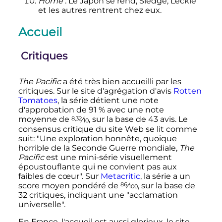
Home
: Le Japon se rend, Sledge, Leckie
et les autres rentrent chez eux.
Accueil
Critiques
The Pacific
a été très bien accueilli par les
critiques. Sur le site d'agrégation d'avis
Rotten
Tomatoes
, la série détient une note
d'approbation de 91
% avec une note
8,32
moyenne de
⁄
, sur la base de 43 avis. Le
10
consensus critique du site Web se lit comme
suit: "Une exploration honnête, quoique
horrible de la Seconde Guerre mondiale,
The
Pacific
est une mini-série visuellement
époustouflante qui ne convient pas aux
faibles de cœur". Sur
Metacritic
, la série a un
86
score moyen pondéré de
⁄
, sur la base de
100
32 critiques, indiquant une "acclamation
universelle".
En France, l'accueil est aussi glorieux, le site