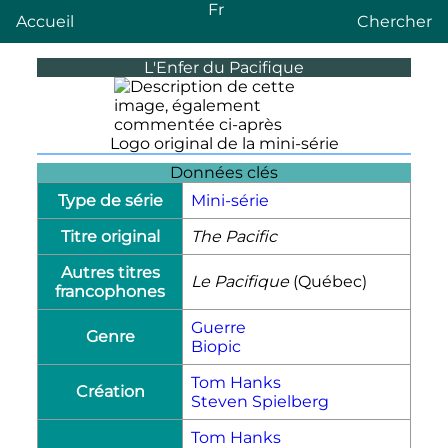
Fr
Accueil
Chercher
L'Enfer du Pacifique
Logo original de la mini-série
Données clés
Type de série
Mini-série
Titre original
The Pacific
Autres titres
Le Pacifique
(Québec)
francophones
Guerre
Genre
Biopic
Tom Hanks
Création
Steven Spielberg
Tom Hanks