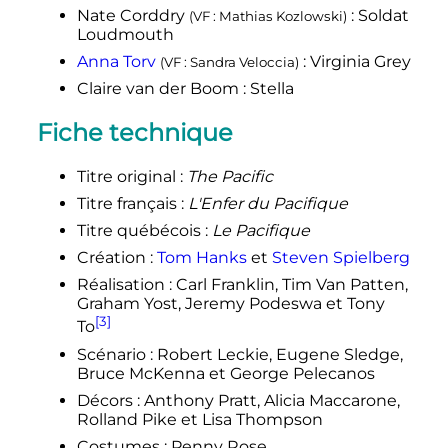
Nate Corddry
: Soldat
(VF
: Mathias Kozlowski)
Loudmouth
Anna Torv
: Virginia Grey
(VF
: Sandra Veloccia)
Claire van der Boom
: Stella
Fiche technique
Titre original
:
The Pacific
Titre français
:
L'Enfer du Pacifique
Titre québécois
:
Le Pacifique
Création
:
Tom Hanks
et
Steven Spielberg
Réalisation
: Carl Franklin, Tim Van Patten,
Graham Yost, Jeremy Podeswa et Tony
[3]
To
Scénario
: Robert Leckie, Eugene Sledge,
Bruce McKenna et George Pelecanos
Décors
: Anthony Pratt, Alicia Maccarone,
Rolland Pike et Lisa Thompson
Costumes
: Penny Rose