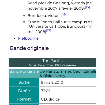
Road près de Geelong, Victoria (de
[15]
novembre 2007
à
février 2008
)
[16]
Bundoora, Victoria
.
Ernest Jones Hall sur le campus de
l'Université La Trobe, Bundoora (fin
[17]
mai 2008
)
Melbourne
Bande originale
The Pacific
Music From The HBO Miniseries
Bande originale
de Hans Zimmer, Geoff Zanelli
& Blake Neely
Sortie
9 mars 2010
Durée
72:01
Format
CD, digital