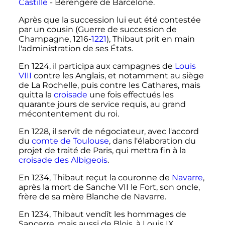
Castille
- Bérengère de Barcelone.
Après que la succession lui eut été contestée
par un cousin (Guerre de succession de
Champagne, 1216-
1221
), Thibaut prit en main
l'administration de ses États.
En 1224, il participa aux campagnes de
Louis
VIII
contre les Anglais, et notamment au siège
de La Rochelle, puis contre les Cathares, mais
quitta la
croisade
une fois effectués les
quarante jours de service requis, au grand
mécontentement du roi.
En 1228, il servit de négociateur, avec l'accord
du
comte de Toulouse
, dans l'élaboration du
projet de traité de Paris, qui mettra fin à la
croisade des Albigeois
.
En 1234, Thibaut reçut la couronne de
Navarre
,
après la mort de
Sanche
VII
le Fort
, son oncle,
frère de sa mère Blanche de Navarre.
En 1234, Thibaut vendît les hommages de
Sancerre, mais aussi de Blois, à
Louis
IX
.