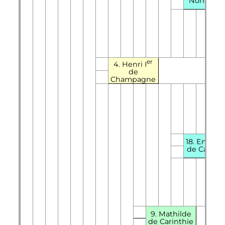
Normand
er
4.
Henri
I
de
Champagne
18. Engelb
de Carinth
9. Mathilde
de Carinthie