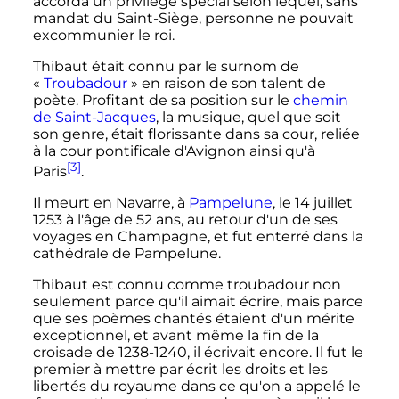
accorda un privilège spécial selon lequel, sans
mandat du Saint-Siège, personne ne pouvait
excommunier le roi.
Thibaut était connu par le surnom de
«
Troubadour
» en raison de son talent de
poète. Profitant de sa position sur le
chemin
de Saint-Jacques
, la musique, quel que soit
son genre, était florissante dans sa cour, reliée
à la cour pontificale d'Avignon ainsi qu'à
[3]
Paris
.
Il meurt en Navarre, à
Pampelune
, le
14 juillet
1253
à l'âge de 52 ans, au retour d'un de ses
voyages en Champagne, et fut enterré dans la
cathédrale de Pampelune.
Thibaut est connu comme troubadour non
seulement parce qu'il aimait écrire, mais parce
que ses poèmes chantés étaient d'un mérite
exceptionnel, et avant même la fin de la
croisade de 1238-1240, il écrivait encore. Il fut le
premier à mettre par écrit les droits et les
libertés du royaume dans ce qu'on a appelé le