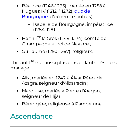
Béatrice (1246-1295), mariée en 1258 à
Hugues
IV
(1212 † 1272),
duc de
Bourgogne
, d'où (entre-autres)
:
Isabelle de Bourgogne, impératrice
(1284-1291)
;
er
Henri
I
le Gros
(1249-1274), comte de
Champagne et roi de Navarre
;
Guillaume (1250-1267), religieux.
er
Thibaut
I
eut aussi plusieurs enfants nés hors
mariage
:
Alix, mariée en 1242 à Álvar Pérez de
Azagra, seigneur d'Albarracín
;
Marquise, mariée à Pierre d'Aragon,
seigneur de Híjar
;
Bérengère, religieuse à Pampelune.
Ascendance