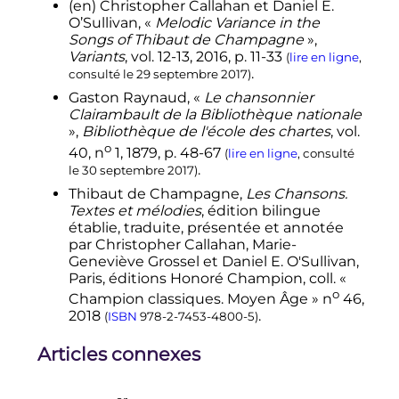
(en)
Christopher Callahan et Daniel E.
O’Sullivan,
«
Melodic Variance in the
Songs of Thibaut de Champagne
»
,
Variants
,
vol.
12-13,
2016
,
p.
11-33
(
lire en ligne
,
.
consulté le
29 septembre 2017
)
Gaston Raynaud, «
Le chansonnier
Clairambault de la Bibliothèque nationale
»,
Bibliothèque de l'école des chartes
,
vol.
o
40,
n
1,
1879
,
p.
48-67
(
lire en ligne
, consulté
.
le
30 septembre 2017
)
Thibaut de Champagne,
Les Chansons.
Textes et mélodies
, édition bilingue
établie, traduite, présentée et annotée
par Christopher Callahan, Marie-
Geneviève Grossel et Daniel E. O'Sullivan,
Paris, éditions Honoré Champion,
coll.
«
o
Champion classiques. Moyen Âge »
n
46
,
2018
.
(
ISBN
978-2-7453-4800-5
)
Articles connexes