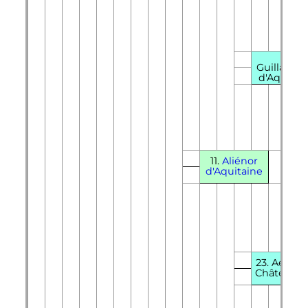
22.
Guillaum
d'Aquitai
11.
Aliénor
d'Aquitaine
23. Aénor 
Châtellera