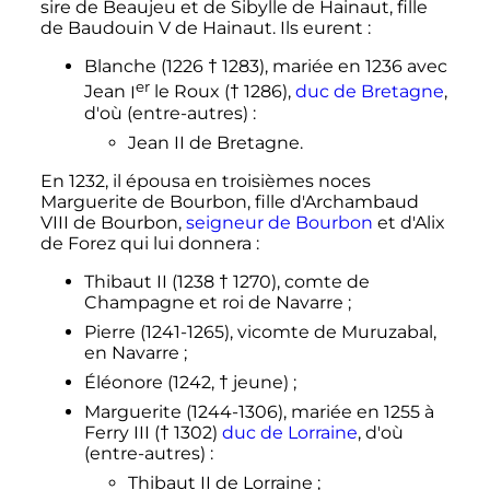
sire de Beaujeu et de Sibylle de Hainaut, fille
de
Baudouin
V
de Hainaut
. Ils eurent
:
Blanche (1226 † 1283), mariée en 1236 avec
er
Jean
I
le Roux
(† 1286),
duc de Bretagne
,
d'où (entre-autres)
:
Jean
II
de Bretagne
.
En 1232, il épousa en troisièmes noces
Marguerite de Bourbon, fille d'
Archambaud
VIII
de Bourbon
,
seigneur de Bourbon
et d'Alix
de Forez qui lui donnera
:
Thibaut
II
(1238 † 1270), comte de
Champagne et roi de Navarre
;
Pierre (1241-1265), vicomte de Muruzabal,
en Navarre
;
Éléonore (1242, † jeune)
;
Marguerite (1244-1306), mariée en 1255 à
Ferry
III
(† 1302)
duc de Lorraine
, d'où
(entre-autres)
:
Thibaut
II
de Lorraine
;