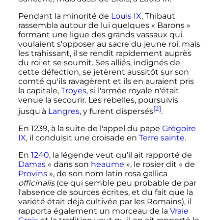
Pendant la minorité de
Louis
IX
, Thibaut
rassembla autour de lui quelques «
Barons
»
formant une ligue des grands vassaux qui
voulaient s'opposer au sacre du jeune roi, mais
les trahissant, il se rendit rapidement auprès
du roi et se soumit. Ses alliés, indignés de
cette défection, se jetèrent aussitôt sur son
comté qu'ils ravagèrent et ils en auraient pris
la capitale,
Troyes
, si l'armée royale n'était
venue la secourir. Les rebelles, poursuivis
[2]
jusqu'à
Langres
, y furent dispersés
.
En 1239, à la suite de l'appel du pape
Grégoire
IX
, il conduisit une croisade en
Terre sainte
.
En
1240
, la légende veut qu'il ait rapporté de
Damas
«
dans son
heaume
», le rosier dit «
de
Provins
», de son nom latin rosa gallica
officinalis
(ce qui semble peu probable de par
l'absence de sources écrites, et du fait que la
variété était déjà cultivée par les Romains), il
rapporta également un morceau de la
Vraie