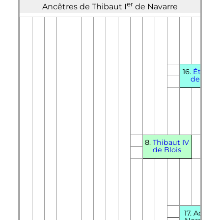
er
Ancêtres de Thibaut
I
de Navarre
16.
Étienn
de Blois
8.
Thibaut
IV
de Blois
17. Adèle 