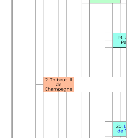
19. Uta d
Passau
2.
Thibaut
III
de
Champagne
20.
Louis
de Franc