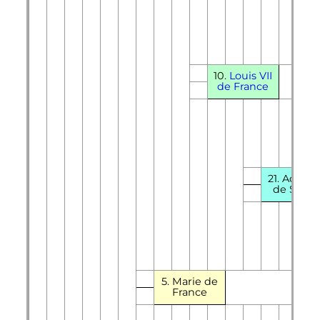
10.
Louis
VII
de France
21. Adélaï
de Savoi
5. Marie de
France