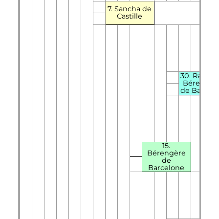
7. Sancha de
Castille
30.
Raimon
Bérenge
de Barcel
15.
Bérengère
de
Barcelone