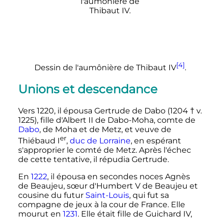
[4]
Dessin de l'aumônière de
Thibaut
IV
.
Unions et descendance
Vers 1220, il épousa Gertrude de Dabo (1204 † v.
1225), fille d'
Albert
II
de Dabo-Moha
, comte de
Dabo
, de Moha et de Metz, et veuve de
er
Thiébaud
I
,
duc de Lorraine
, en espérant
s'approprier le comté de Metz. Après l'échec
de cette tentative, il répudia Gertrude.
En
1222
, il épousa en secondes noces Agnès
de Beaujeu, sœur d'
Humbert
V
de Beaujeu
et
cousine du futur
Saint-Louis
, qui fut sa
compagne de jeux à la cour de France. Elle
mourut en
1231
. Elle était fille de
Guichard
IV
,