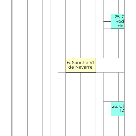
25. Cristi
Rodrígue
de Vivar
6.
Sanche
VI
de Navarre
26. Gilbert
l'Aigle