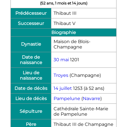
(
52 ans, 1 mois et 14 jours
)
Prédécesseur
Thibaut
III
Successeur
Thibaut
V
Biographie
Maison de Blois-
Dynastie
Champagne
Date de
30 mai
1201
naissance
Lieu de
Troyes
(Champagne)
naissance
Date de décès
14 juillet
1253
(à 52 ans)
Lieu de décès
Pampelune
(
Navarre
)
Cathédrale Sainte-Marie
Sépulture
de Pampelune
Père
Thibaut
III
de Champagne