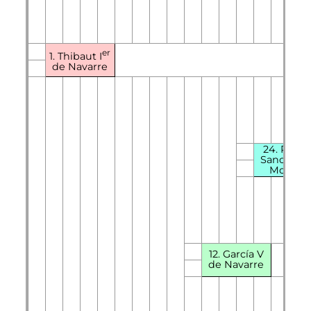
er
1. Thibaut
I
de Navarre
24. Rami
Sanchez 
Monzón
12.
García
V
de Navarre