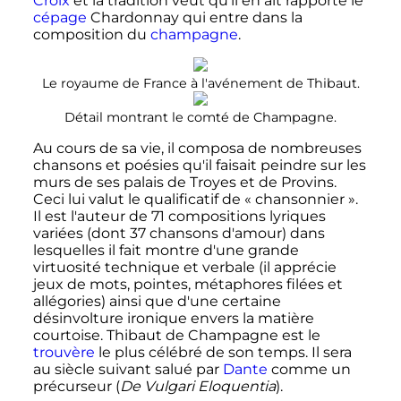
Croix
et la tradition veut qu'il en ait rapporté le
cépage
Chardonnay qui entre dans la
composition du
champagne
.
Le royaume de France à l'avénement de Thibaut.
Détail montrant le comté de Champagne.
Au cours de sa vie, il composa de nombreuses
chansons et poésies qu'il faisait peindre sur les
murs de ses palais de Troyes et de Provins.
Ceci lui valut le qualificatif de «
chansonnier
».
Il est l'auteur de 71 compositions lyriques
variées (dont 37 chansons d'amour) dans
lesquelles il fait montre d'une grande
virtuosité technique et verbale (il apprécie
jeux de mots, pointes, métaphores filées et
allégories) ainsi que d'une certaine
désinvolture ironique envers la matière
courtoise. Thibaut de Champagne est le
trouvère
le plus célébré de son temps. Il sera
au siècle suivant salué par
Dante
comme un
précurseur (
De Vulgari Eloquentia
).