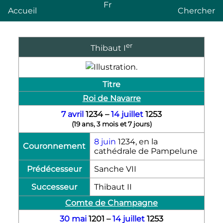
Fr
Accueil
Chercher
er
Thibaut
I
Titre
Roi de Navarre
7 avril
1234
–
14 juillet
1253
(
19 ans, 3 mois et 7 jours
)
8 juin
1234
, en la
Couronnement
cathédrale de Pampelune
Prédécesseur
Sanche
VII
Successeur
Thibaut
II
Comte de Champagne
30 mai
1201
–
14 juillet
1253