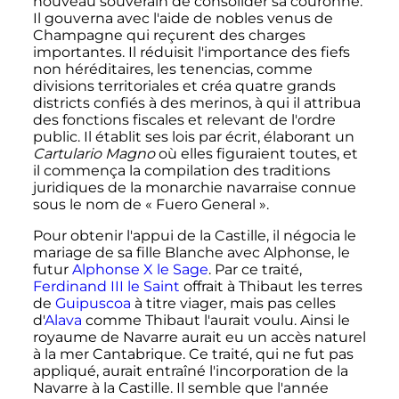
nouveau souverain de consolider sa couronne.
Il gouverna avec l'aide de nobles venus de
Champagne qui reçurent des charges
importantes. Il réduisit l'importance des fiefs
non héréditaires, les tenencias, comme
divisions territoriales et créa quatre grands
districts confiés à des merinos, à qui il attribua
des fonctions fiscales et relevant de l'ordre
public. Il établit ses lois par écrit, élaborant un
Cartulario Magno
où elles figuraient toutes, et
il commença la compilation des traditions
juridiques de la monarchie navarraise connue
sous le nom de «
Fuero General
».
Pour obtenir l'appui de la Castille, il négocia le
mariage de sa fille Blanche avec Alphonse, le
futur
Alphonse
X
le Sage
. Par ce traité,
Ferdinand
III
le Saint
offrait à Thibaut les terres
de
Guipuscoa
à titre viager, mais pas celles
d'
Alava
comme Thibaut l'aurait voulu. Ainsi le
royaume de Navarre aurait eu un accès naturel
à la mer Cantabrique. Ce traité, qui ne fut pas
appliqué, aurait entraîné l'incorporation de la
Navarre à la Castille. Il semble que l'année