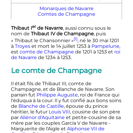
Monarques de Navarre
Comtes de Champagne
er
Thibaut
I
de Navarre
, aussi connu sous le
nom de
Thibaut
IV
de Champagne
, puis
[1]
«
Thibaut le Chansonnier
»
, né le
30 mai 1201
à
Troyes
et mort le
14 juillet 1253
à
Pampelune
,
est
comte de Champagne
de 1201 à 1253 et
roi
de Navarre
de 1234 à 1253.
Le comte de Champagne
Il était fils de
Thibaut
III
, comte de
Champagne, et de Blanche de Navarre. Son
parrain fut
Philippe Auguste
, roi de France qui
l'éduqua à la cour. Il y fut confié aux bons soins
de
Blanche de Castille
, épouse du prince
héritier, le futur
Louis
VIII
, cousine de son père
par
Aliénor d'Aquitaine
et petite-cousine de sa
mère par les couples
García
V
de Navarre
-
Marguerite de l'Aigle et
Alphonse
VII
de