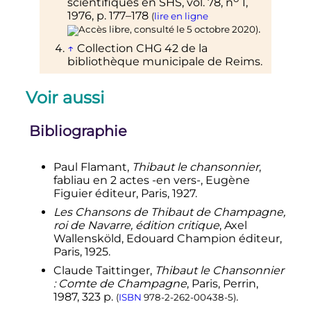
scientifiques en SHS,
vol.
78,
n
1,
1976
,
p.
177–178
(
lire en ligne
.
, consulté le
5 octobre 2020
)
↑
Collection CHG 42 de la
bibliothèque municipale de Reims.
Voir aussi
Bibliographie
Paul Flamant,
Thibaut le chansonnier
,
fabliau en 2 actes -en vers-, Eugène
Figuier éditeur, Paris, 1927.
Les Chansons de Thibaut de Champagne,
roi de Navarre, édition critique
, Axel
Wallensköld, Edouard Champion éditeur,
Paris, 1925.
Claude
Taittinger
,
Thibaut le Chansonnier
: Comte de Champagne
, Paris, Perrin,
1987
, 323
p.
.
(
ISBN
978-2-262-00438-5
)