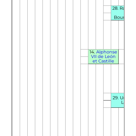
28. Raymo
de
Bourgog
14.
Alphonse
VII
de León
et Castille
29. Urraca
León