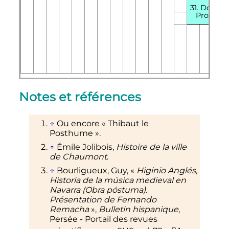
31. Douce 
Provenc
Notes et références
↑
Ou encore «
Thibaut le
Posthume
».
↑
Émile Jolibois,
Histoire de la ville
de Chaumont
.
↑
Bourligueux, Guy, «
Higinio Anglés,
Historia de la música medieval en
Navarra (Obra póstuma).
Présentation de Fernando
Remacha
»,
Bulletin hispanique
,
Persée - Portail des revues
o