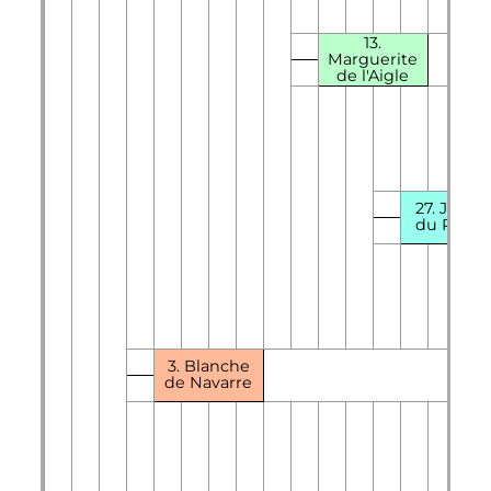
13.
Marguerite
de l'Aigle
27. Juliet
du Perch
3. Blanche
de Navarre