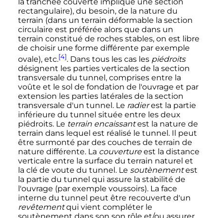
la tranchée couverte implique une section
rectangulaire), du besoin, de la nature du
terrain (dans un terrain déformable la section
circulaire est préférée alors que dans un
terrain constitué de roches stables, on est libre
de choisir une forme différente par exemple
[4]
ovale), etc.
. Dans tous les cas les
piédroits
désignent les parties verticales de la section
transversale du tunnel, comprises entre la
voûte et le sol de fondation de l'ouvrage et par
extension les parties latérales de la section
transversale d'un tunnel. Le
radier
est la partie
inférieure du tunnel située entre les deux
piédroits. Le
terrain encaissant
est la nature de
terrain dans lequel est réalisé le tunnel. Il peut
être surmonté par des couches de terrain de
nature différente. La
couverture
est la distance
verticale entre la surface du terrain naturel et
la clé de voute du tunnel. Le
soutènement
est
la partie du tunnel qui assure la stabilité de
l'ouvrage (par exemple voussoirs). La face
interne du tunnel peut être recouverte d'un
revêtement
qui vient compléter le
soutènement dans son son rôle et/ou assurer