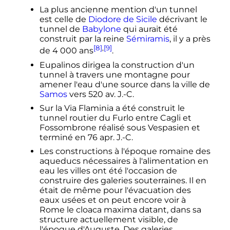
La plus ancienne mention d'un tunnel
est celle de
Diodore de Sicile
décrivant le
tunnel de
Babylone
qui aurait été
construit par la reine
Sémiramis
, il y a près
[8]
,
[9]
de
4 000
ans
.
Eupalinos dirigea la construction d'un
tunnel à travers une montagne pour
amener l'eau d'une source dans la ville de
Samos
vers 520
av. J.-C.
Sur la Via Flaminia a été construit le
tunnel routier du Furlo entre Cagli et
Fossombrone réalisé sous Vespasien et
terminé en 76
apr. J.-C.
Les constructions à l'époque romaine des
aqueducs nécessaires à l'alimentation en
eau les villes ont été l'occasion de
construire des galeries souterraines. Il en
était de même pour l'évacuation des
eaux usées et on peut encore voir à
Rome le cloaca maxima datant, dans sa
structure actuellement visible, de
l'époque d'Auguste. Des galeries