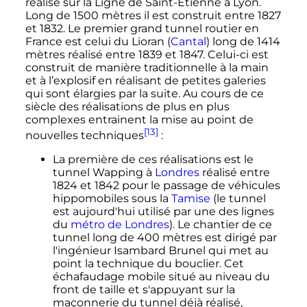
réalisé sur la Ligne de Saint-Étienne à Lyon.
Long de 1500 mètres il est construit entre 1827
et 1832. Le premier grand tunnel routier en
France est celui du Lioran (
Cantal
) long de 1414
mètres réalisé entre 1839 et 1847. Celui-ci est
construit de manière traditionnelle à la main
et à l’explosif en réalisant de petites galeries
qui sont élargies par la suite. Au cours de ce
siècle des réalisations de plus en plus
complexes entrainent la mise au point de
[13]
nouvelles techniques
:
La première de ces réalisations est le
tunnel Wapping à
Londres
réalisé entre
1824 et 1842 pour le passage de véhicules
hippomobiles sous la
Tamise
(le tunnel
est aujourd'hui utilisé par une des lignes
du
métro de Londres
). Le chantier de ce
tunnel long de 400 mètres est dirigé par
l'ingénieur Isambard Brunel qui met au
point la technique du bouclier. Cet
échafaudage mobile situé au niveau du
front de taille et s'appuyant sur la
maçonnerie du tunnel déjà réalisé,