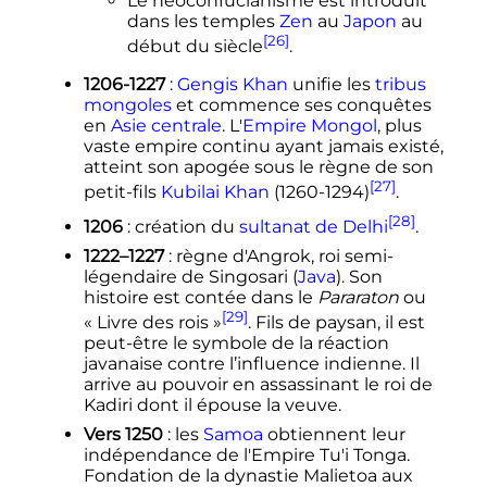
Le néoconfucianisme est introduit
dans les temples
Zen
au
Japon
au
[26]
début du siècle
.
1206-1227
:
Gengis Khan
unifie les
tribus
mongoles
et commence ses conquêtes
en
Asie centrale
. L'
Empire Mongol
, plus
vaste empire continu ayant jamais existé,
atteint son apogée sous le règne de son
[27]
petit-fils
Kubilai Khan
(1260-1294)
.
[28]
1206
: création du
sultanat de Delhi
.
1222–1227
: règne d'Angrok, roi semi-
légendaire de Singosari (
Java
). Son
histoire est contée dans le
Pararaton
ou
[29]
«
Livre des rois
»
. Fils de paysan, il est
peut-être le symbole de la réaction
javanaise contre l’influence indienne. Il
arrive au pouvoir en assassinant le roi de
Kadiri dont il épouse la veuve.
Vers 1250
: les
Samoa
obtiennent leur
indépendance de l'Empire Tu'i Tonga.
Fondation de la dynastie Malietoa aux