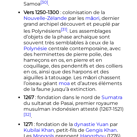
[30]
Samoa
.
Vers 1250-1300
: colonisation de la
Nouvelle-Zélande
par les
māori
, dernier
grand archipel découvert et peuplé par
[31]
les Polynésiens
. Les assemblages
d’objets de la phase archaïque sont
souvent très semblables à ceux de la
Polynésie
centrale contemporaine, avec
des herminettes de pierre polie, des
hameçons en os, en pierre et en
coquillage, des pendentifs et des colliers
en os, ainsi que des harpons et des
aiguilles à tatouage. Les māori chassent
l’oiseau géant
moa
et d’autres éléments
de la faune jusqu’à extinction.
1267
: fondation dans le nord de
Sumatra
du sultanat de Pasai, premier royaume
musulman indonésien attesté (1267-1521)
[32]
.
1271
: fondation de la
dynastie Yuan
par
Kubilai Khan
, petit-fils de
Gengis Khan
.
Les
Mongols
prennent
Hangzhou
(1276)