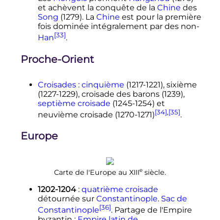
et achèvent la conquête de la
Chine
des
Song
(1279). La
Chine
est pour la première
fois dominée intégralement par des non-
[33]
Han
.
Proche-Orient
Croisades
:
cinquième
(1217-1221), sixième
(1227-1229), croisade des barons (1239),
septième croisade
(1245-1254) et
[34]
,
[35]
neuvième croisade (1270-1271)
.
Europe
e
Carte de l'Europe au
XIII
siècle
.
1202-1204
:
quatrième croisade
détournée sur
Constantinople
.
Sac de
[36]
Constantinople
. Partage de l'Empire
byzantin
:
Empire latin de