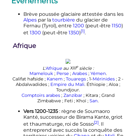
Événements
Brève poussée glaciaire attestée dans les
Alpes
par la
tourbière
du glacier de
Fernau (Tyrol), entre
1200
(peut-être
1150
)
[1]
et
1300
(peut-être
1350
)
.
Afrique
e
L'
Afrique
au
XIII
siècle
:
Mamelouk
;
Perse
;
Arabes
;
Yémen
.
Califat hafside
;
Kanem
;
Touaregs
; 1-
Mérinides
; 2 -
Abdalwadides
;
Empire du Mali
. Éthiopie
; Aloa
;
Toundjour.
Comptoirs arabes
;
Zanzibar
; Kitara
; Grand
Zimbabwe
; Feti
; Khoï
;
San
.
Vers 1200-1235
: règne de Soumaoro
Kanté, successeur de Birama Kante, griot
[2]
et thaumaturge, roi de Sosso
. Il
entreprend avec succès la conquête des
territoires voisins du
Ghana
et du
Mali
. En