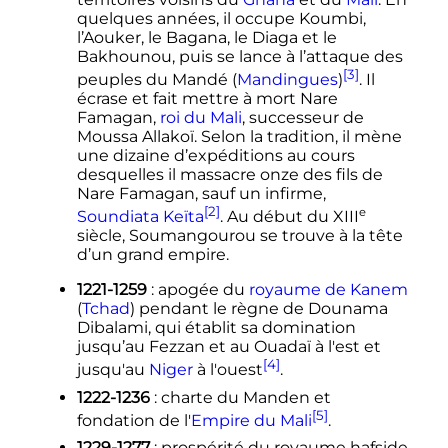
quelques années, il occupe Koumbi,
l’Aouker, le Bagana, le Diaga et le
Bakhounou, puis se lance à l’attaque des
[3]
peuples du Mandé (
Mandingues
)
. Il
écrase et fait mettre à mort Nare
Famagan,
roi du Mali
, successeur de
Moussa Allakoï. Selon la tradition, il mène
une dizaine d’expéditions au cours
desquelles il massacre onze des fils de
Nare Famagan, sauf un infirme,
[2]
e
Soundiata Keïta
. Au début du
XIII
siècle
, Soumangourou se trouve à la tête
d’un grand empire.
1221-1259
: apogée du
royaume de Kanem
(
Tchad
) pendant le règne de Dounama
Dibalami, qui établit sa domination
jusqu’au Fezzan et au Ouadaï à l'est et
[4]
jusqu'au
Niger
à l'ouest
.
1222-1236
: charte du Manden et
[5]
fondation de l'
Empire du Mali
.
1229-1277
: prospérité du royaume hafside