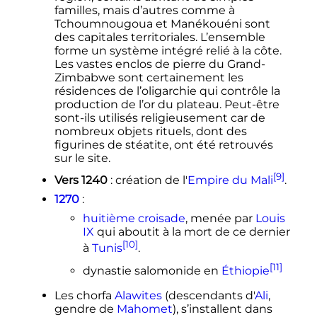
familles, mais d’autres comme à
Tchoumnougoua et Manékouéni sont
des capitales territoriales. L’ensemble
forme un système intégré relié à la côte.
Les vastes enclos de pierre du Grand-
Zimbabwe sont certainement les
résidences de l’oligarchie qui contrôle la
production de l’or du plateau. Peut-être
sont-ils utilisés religieusement car de
nombreux objets rituels, dont des
figurines de stéatite, ont été retrouvés
sur le site.
[9]
Vers 1240
: création de l'
Empire du Mali
.
1270
:
huitième croisade
, menée par
Louis
IX
qui aboutit à la mort de ce dernier
[10]
à
Tunis
.
[11]
dynastie salomonide en
Éthiopie
Les chorfa
Alawites
(descendants d'
Ali
,
gendre de
Mahomet
), s’installent dans