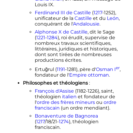
Louis IX.
Ferdinand III de Castille
(
1217
-1252),
unificateur de la
Castille
et du
León
,
conquérant de l'
Andalousie
.
Alphonse X de Castille
, dit le Sage
(
1221
-
1284
), roi érudit, supervise de
nombreux travaux scientifiques,
littéraires, juridiques et historiques,
dont sont tirées de nombreuses
productions écrites.
er
Ertuğrul (
1191
-1281), père d'
Osman
I
,
fondateur de l'
Empire ottoman
.
Philosophes et théologiens
:
François d'Assise
(1182-1226), saint,
théologien
italien
et fondateur de
l'
ordre des frères mineurs
ou
ordre
franciscain
(un ordre mendiant).
Bonaventure de Bagnorea
(
1217
/18/21-
1274
), théologien
franciscain.