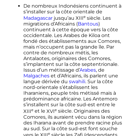
De nombreux Indonésiens continuent à
s’installer sur la côte orientale de
e
Madagascar
jusqu’au
XIII
siècle
. Les
migrations d’Africains (
Bantous
)
continuent à cette époque vers la côte
occidentale. Les Arabes de Kiloa ont
fondé des établissements aux Comores,
mais n’occupent pas la grande île. Par
contre de nombreux métis, les
Antalaotes, originaires des Comores,
s’implantent sur la côte septentrionale.
Issus d’un métissage d’
Arabes
, de
Malgaches
et d’Africains, ils parlent une
langue dérivée du
swahili
. Sur la côte
nord-orientale s’établissent les
Iharaniens, peuple très métissé mais à
prédominance africaine. Les Antemoro
s’installent sur la côte sud-est entre le
e
e
XIII
et le
XVI
siècle
. Originaires des
Comores, ils auraient vécu dans la région
des Iharana avant de prendre racine plus
au sud. Sur la côte sud-est font souche
e
vers le
XIII
siècle
les Zafi (descendants