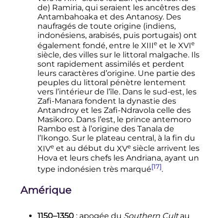
de) Ramiria, qui seraient les ancêtres des
Antambahoaka et des Antanosy. Des
naufragés de toute origine (indiens,
indonésiens, arabisés, puis portugais) ont
e
e
également fondé, entre le
XIII
et le
XVI
siècle
, des villes sur le littoral malgache. Ils
sont rapidement assimilés et perdent
leurs caractères d’origine. Une partie des
peuples du littoral pénètre lentement
vers l’intérieur de l’île. Dans le sud-est, les
Zafi-Manara fondent la dynastie des
Antandroy et les Zafi-Ndravola celle des
Masikoro. Dans l’est, le prince antemoro
Rambo est à l’origine des Tanala de
l’Ikongo. Sur le plateau central, à la fin du
e
e
XIV
et au début du
XV
siècle
arrivent les
Hova et leurs chefs les Andriana, ayant un
[17]
type indonésien très marqué
.
Amérique
1150–1350
: apogée du
Southern Cult
au