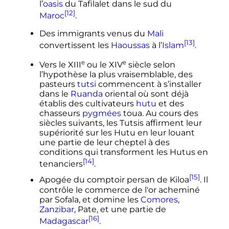
l’
oasis
du Tafilalet dans le sud du
[12]
Maroc
.
Des immigrants venus du
Mali
[13]
convertissent les
Haoussas
à l’
Islam
.
e
e
Vers le
XIII
ou le
XIV
siècle
selon
l’hypothèse la plus vraisemblable, des
pasteurs
tutsi
commencent à s’installer
dans le
Ruanda
oriental où sont déjà
établis des cultivateurs
hutu
et des
chasseurs
pygmées
toua. Au cours des
siècles suivants, les Tutsis affirment leur
supériorité sur les Hutu en leur louant
une partie de leur cheptel à des
conditions qui transforment les Hutus en
[14]
tenanciers
.
[15]
Apogée du comptoir persan de Kiloa
. Il
contrôle le commerce de l'or acheminé
par Sofala, et domine les
Comores
,
Zanzibar
, Pate, et une partie de
[16]
Madagascar
.