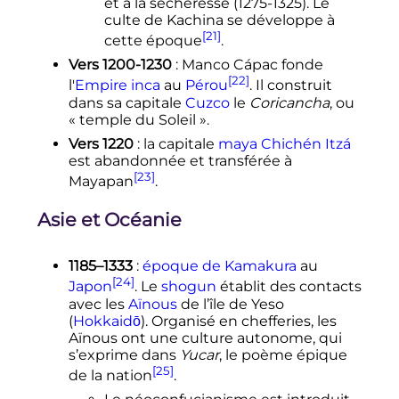
et à la sécheresse (1275-1325). Le
culte de Kachina se développe à
[21]
cette époque
.
Vers 1200-1230
: Manco Cápac fonde
[22]
l'
Empire inca
au
Pérou
. Il construit
dans sa capitale
Cuzco
le
Coricancha
, ou
«
temple du Soleil
».
Vers 1220
: la capitale
maya
Chichén Itzá
est abandonnée et transférée à
[23]
Mayapan
.
Asie et Océanie
1185–1333
:
époque de Kamakura
au
[24]
Japon
. Le
shogun
établit des contacts
avec les
Aïnous
de l’île de Yeso
(
Hokkaidō
). Organisé en chefferies, les
Aïnous ont une culture autonome, qui
s’exprime dans
Yucar
, le poème épique
[25]
de la nation
.