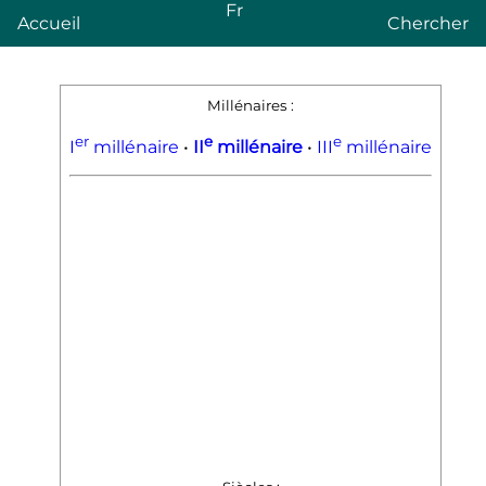
Fr
Accueil
Chercher
Millénaires
:
er
e
e
I
millénaire
•
II
millénaire
•
III
millénaire