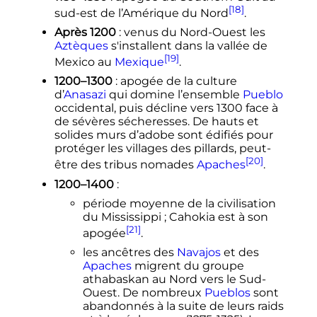
[18]
sud-est de l’Amérique du Nord
.
Après 1200
: venus du Nord-Ouest les
Aztèques
s'installent dans la vallée de
[19]
Mexico au
Mexique
.
1200–1300
: apogée de la culture
d’
Anasazi
qui domine l’ensemble
Pueblo
occidental, puis décline vers 1300 face à
de sévères sécheresses. De hauts et
solides murs d’adobe sont édifiés pour
protéger les villages des pillards, peut-
[20]
être des tribus nomades
Apaches
.
1200–1400
:
période moyenne de la civilisation
du Mississippi
; Cahokia est à son
[21]
apogée
.
les ancêtres des
Navajos
et des
Apaches
migrent du groupe
athabaskan au Nord vers le Sud-
Ouest. De nombreux
Pueblos
sont
abandonnés à la suite de leurs raids