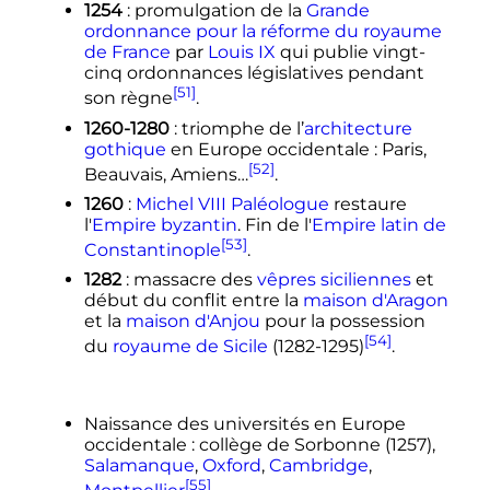
1254
: promulgation de la
Grande
ordonnance pour la réforme du royaume
de France
par
Louis IX
qui publie vingt-
cinq ordonnances législatives pendant
[51]
son règne
.
1260-1280
: triomphe de l’
architecture
gothique
en Europe occidentale
: Paris,
[52]
Beauvais, Amiens…
.
1260
:
Michel VIII Paléologue
restaure
l'
Empire byzantin
. Fin de l'
Empire latin de
[53]
Constantinople
.
1282
: massacre des
vêpres siciliennes
et
début du conflit entre la
maison d'Aragon
et la
maison d'Anjou
pour la possession
[54]
du
royaume de Sicile
(1282-1295)
.
Naissance des universités en Europe
occidentale
: collège de Sorbonne (1257),
Salamanque
,
Oxford
,
Cambridge
,
[55]