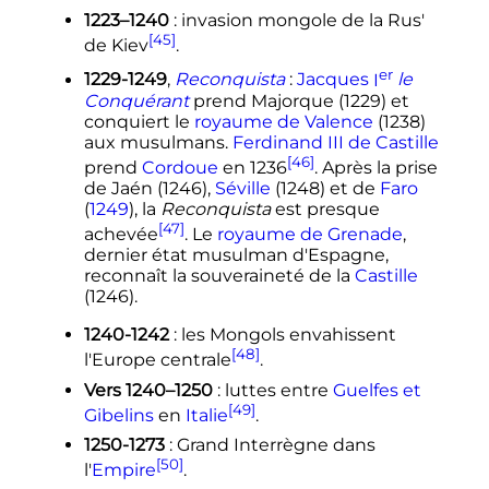
1223–1240
: invasion mongole de la Rus'
[45]
de Kiev
.
er
1229-1249
,
Reconquista
:
Jacques
I
le
Conquérant
prend Majorque (1229) et
conquiert le
royaume de Valence
(1238)
aux musulmans.
Ferdinand III de Castille
[46]
prend
Cordoue
en 1236
. Après la prise
de Jaén (1246),
Séville
(1248) et de
Faro
(
1249
), la
Reconquista
est presque
[47]
achevée
. Le
royaume de Grenade
,
dernier état musulman d'Espagne,
reconnaît la souveraineté de la
Castille
(1246).
1240-1242
: les Mongols envahissent
[48]
l'Europe centrale
.
Vers 1240–1250
: luttes entre
Guelfes et
[49]
Gibelins
en
Italie
.
1250-1273
: Grand Interrègne dans
[50]
l'
Empire
.