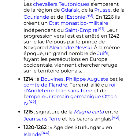
Les
chevaliers Teutoniques
s'emparent
de la région de
Gdańsk
, de la
Prusse
, de la
[40]
Courlande
et de l'
Estonie
. En 1226 ils
créent un
État monastico-militaire
[41]
indépendant du
Saint-Empire
. Leur
progression vers l'est est arrêté en 1242
sur le lac Peïpous par le prince de
Novgorod
Alexandre Nevski
. À la même
époque, un grand nombre de
Juifs
,
fuyant les persécutions en Europe
occidentale, viennent chercher refuge
sur le territoire polonais.
1214
: à
Bouvines
,
Philippe Auguste
bat le
comte de Flandre
, Ferrand, allié du
roi
d'Angleterre
Jean sans Terre
et de
l'
empereur romain germanique
Otton
[42]
IV
.
1215
: signature de la
Magna carta
entre
[43]
Jean sans Terre
et les barons anglais
.
1220-1262
: «
Âge des Sturlungar
» en
[44]
Islande
.