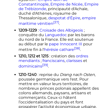
Constantinople
,
Empire de Nicée
,
Empire
de Trébizonde
, principauté d'Achaïe,
duché d'Athènes, royaume de
Thessalonique,
despotat d'Épire
,
empire
[37]
maritime vénitien
.
1209-1229
:
Croisade des Albigeois
;
conquête du
Languedoc
par les barons
du nord de la France. Elle est soutenue
au début par le
pape
Innocent III
pour
[38]
mettre fin à l'
hérésie
cathare
.
1210, 1212 et 1215
: création des
ordres
mendiants
;
franciscains
,
clarisses
et
[39]
dominicains
.
1210-1240
: reprise du
Drang nach Osten
,
poussée germanique vers l'est. Pour
mettre en valeur leurs territoires, de
nombreux princes polonais appellent des
colons allemands, paysans, artisans et
commerçants. Ceux-ci hâtent
l’occidentalisation du pays et font
prospérer l’activité économique urbaine.