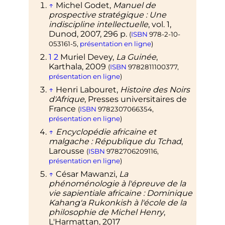
↑
Michel Godet,
Manuel de
prospective stratégique
: Une
indiscipline intellectuelle
,
vol.
1,
Dunod,
2007
, 296
p.
(
ISBN
978-2-10-
053161-5
,
présentation en ligne
)
1
2
Muriel Devey,
La Guinée
,
Karthala,
2009
(
ISBN
9782811100377
,
présentation en ligne
)
↑
Henri Labouret,
Histoire des Noirs
d'Afrique
, Presses universitaires de
France
(
ISBN
9782307066354
,
présentation en ligne
)
↑
Encyclopédie africaine et
malgache
: République du Tchad
,
Larousse
(
ISBN
9782706209116
,
présentation en ligne
)
↑
César Mawanzi,
La
phénoménologie à l'épreuve de la
vie sapientiale africaine
: Dominique
Kahang'a Rukonkish à l'école de la
philosophie de Michel Henry
,
L'Harmattan,
2017