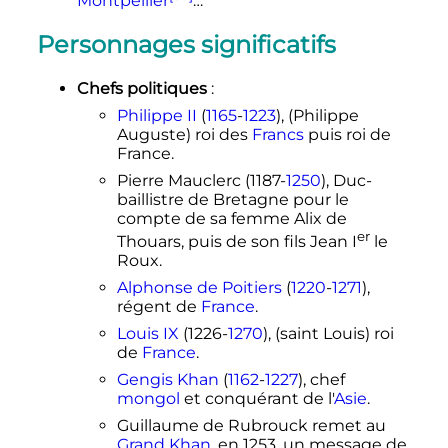
Montpellier
…
Personnages significatifs
Chefs politiques
:
Philippe II
(
1165
-
1223
), (Philippe
Auguste) roi des
Francs
puis roi de
France.
Pierre Mauclerc (1187-
1250
), Duc-
baillistre de Bretagne pour le
compte de sa femme Alix de
er
Thouars, puis de son fils Jean
I
le
Roux.
Alphonse de Poitiers
(
1220
-
1271
),
régent de
France
.
Louis IX
(1226-
1270
), (saint Louis) roi
de
France
.
Gengis Khan
(
1162
-
1227
), chef
mongol
et conquérant de l'
Asie
.
Guillaume de Rubrouck remet au
Grand Khan
, en 1253, un message de