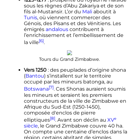
sous les règnes d’Abu Zakariya et de son
fils al-Mustansir. L’or du
Mali
aboutit à
Tunis
, où viennent commercer des
Génois, des Pisans et des Vénitiens. Les
émigrés
andalous
contribuent à
l’enrichissement et l’embellissement de
[6]
la ville
.
Tours du Grand Zimbabwe.
Vers 1250
: des peuplades d’origine shona
(
Bantou
) s’installent sur le territoire
occupé par les mineurs batonga, au
[7]
Botswana
. Ces Shonas auraient soumis
les mineurs et seraient les premiers
constructeurs de la ville de Zimbabwe en
Afrique du Sud-Est (1250-1450),
composée d'enclos de pierre
[8]
e
elliptiques
. Avant son déclin au
XV
siècle
, le Grand Zimbabwe couvre
40
ha
.
On compte une centaine d’enclos dans la
région, certains abritant de simples