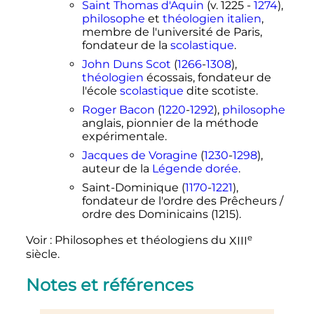
Saint Thomas d'Aquin
(v. 1225 -
1274
),
philosophe
et
théologien
italien
,
membre de l'université de Paris,
fondateur de la
scolastique
.
John Duns Scot
(
1266
-
1308
),
théologien
écossais, fondateur de
l'école
scolastique
dite scotiste.
Roger Bacon
(
1220
-
1292
),
philosophe
anglais, pionnier de la méthode
expérimentale.
Jacques de Voragine
(
1230
-
1298
),
auteur de la
Légende dorée
.
Saint-Dominique (
1170
-
1221
),
fondateur de l'ordre des Prêcheurs /
ordre des Dominicains (1215).
e
Voir
: Philosophes et théologiens du
XIII
siècle
.
Notes et références