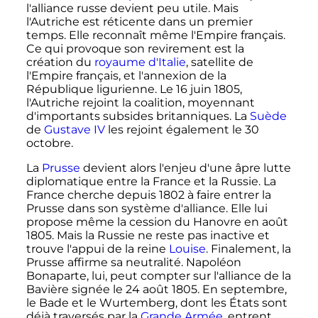
l'alliance russe devient peu utile. Mais
l'Autriche est réticente dans un premier
temps. Elle reconnaît même l'Empire français.
Ce qui provoque son revirement est la
création du
royaume d'Italie
, satellite de
l'Empire français, et l'annexion de la
République ligurienne. Le
16 juin 1805
,
l'Autriche rejoint la coalition, moyennant
d'importants subsides britanniques. La
Suède
de
Gustave IV
les rejoint également le
30
octobre
.
La
Prusse
devient alors l'enjeu d'une âpre lutte
diplomatique entre la France et la Russie. La
France cherche depuis 1802 à faire entrer la
Prusse dans son système d'alliance. Elle lui
propose même la cession du Hanovre en
août
1805
. Mais la Russie ne reste pas inactive et
trouve l'appui de la reine
Louise
. Finalement, la
Prusse affirme sa neutralité. Napoléon
Bonaparte, lui, peut compter sur l'alliance de la
Bavière signée le
24 août 1805
. En septembre,
le Bade et le Wurtemberg, dont les États sont
déjà traversés par la
Grande Armée
, entrent