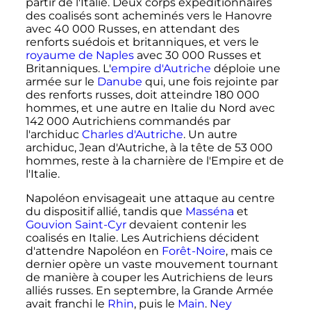
partir de l'Italie. Deux corps expéditionnaires
des coalisés sont acheminés vers le Hanovre
avec
40 000
Russes, en attendant des
renforts suédois et britanniques, et vers le
royaume de Naples
avec
30 000
Russes et
Britanniques. L'
empire d'Autriche
déploie une
armée sur le
Danube
qui, une fois rejointe par
des renforts russes, doit atteindre
180 000
hommes, et une autre en Italie du Nord avec
142 000
Autrichiens commandés par
l'archiduc
Charles d'Autriche
. Un autre
archiduc, Jean d'Autriche, à la tête de
53 000
hommes, reste à la charnière de l'Empire et de
l'Italie.
Napoléon envisageait une attaque au centre
du dispositif allié, tandis que
Masséna
et
Gouvion Saint-Cyr
devaient contenir les
coalisés en Italie. Les Autrichiens décident
d'attendre Napoléon en
Forêt-Noire
, mais ce
dernier opère un vaste mouvement tournant
de manière à couper les Autrichiens de leurs
alliés russes. En septembre, la Grande Armée
avait franchi le
Rhin
, puis le
Main
.
Ney