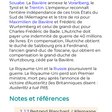
Souabe
. La
Bavière
annexe le
Vorarlberg
, le
Tyrol et le
Trentin
. L'empereur reconnaît
l'entière indépendance de ces trois États du
Sud de l'Allemagne et le titre de roi pour
Maximilien de Bavière
et Frédéric de
Wurtemberg et celui de grand-duc pour
Charles-Frédéric de Bade. L'Autriche doit
payer une indemnité de guerre de 40 millions
de livres. En compensation, l'Autriche obtient
le duché de Salzbourg pris à Ferdinand,
l'ancien grand-duc de Toscane, qui obtient en
compensation le grand-duché de
Wurtzbourg, cédé par la Bavière.
Le Royaume-Uni et la
Russie
poursuivent la
guerre. Le Royaume-Uni perd son Premier
ministre, mort peu après l'annonce de la
victoire d'Austerlitz (les Britanniques disent
:
Austerlitz a tué Pitt
).
Notes et références
1
2
Bertrand
Blanchard
,
L'Allemagne