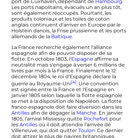
port de Cuxhaven, dépendant de
Hambourg
.
Les ports napolitains, évacués un an plus tôt,
sont également réoccupés. Pourtant, les
produits coloniaux et les toiles de coton
anglais continuent d'arriver en Europe par le
Holstein danois, la Frise prussienne et les ports
allemands de la
Baltique
.
La France recherche également l'alliance
espagnole afin de pouvoir disposer de sa
flotte. En
octobre 1803
, l'
Espagne
affirme sa
neutralité mais s'engage à verser 6 millions de
livres par mois à la France. Finalement le
12
décembre 1804
, le roi d'Espagne déclare la
[4]
guerre au Royaume-Uni
. Une convention
est signée entre la France et l'Espagne en
janvier 1805
selon laquelle la flotte espagnole
se met à la disposition de Napoléon. La flotte
franco-espagnole doit faire diversion dans les
Antilles
afin de dégager la
Manche
. En janvier
1805, l'amiral Missiessy quitte
Rochefort
pour
les
Antilles
où il doit attendre l'arrivée de
Villeneuve, qui doit quitter
Toulon
. Ce dernier
doit attirer le plus de navires britanniques,