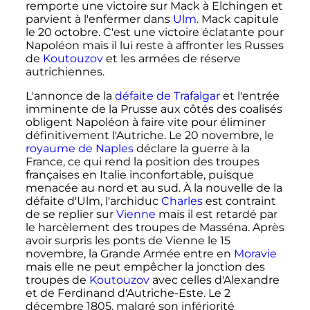
remporte une victoire sur Mack à Elchingen et
parvient à l'enfermer dans
Ulm
. Mack capitule
le
20 octobre
. C'est une victoire éclatante pour
Napoléon mais il lui reste à affronter les Russes
de
Koutouzov
et les armées de réserve
autrichiennes.
L'annonce de la
défaite de Trafalgar
et l'entrée
imminente de la Prusse aux côtés des coalisés
obligent Napoléon à faire vite pour éliminer
définitivement l'Autriche. Le
20 novembre
, le
royaume de Naples
déclare la guerre à la
France, ce qui rend la position des troupes
françaises en Italie inconfortable, puisque
menacée au nord et au sud. À la nouvelle de la
défaite d'Ulm, l'archiduc
Charles
est contraint
de se replier sur
Vienne
mais il est retardé par
le harcèlement des troupes de Masséna. Après
avoir surpris les ponts de Vienne le
15
novembre
, la Grande Armée entre en
Moravie
mais elle ne peut empêcher la jonction des
troupes de
Koutouzov
avec celles d'Alexandre
et de Ferdinand d'Autriche-Este. Le
2
décembre 1805
, malgré son infériorité