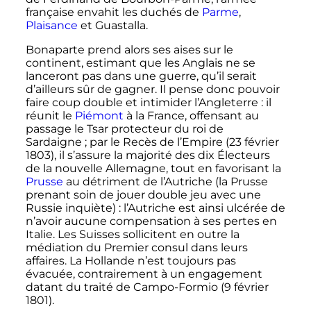
française envahit les duchés de
Parme
,
Plaisance
et Guastalla.
Bonaparte prend alors ses aises sur le
continent, estimant que les Anglais ne se
lanceront pas dans une guerre, qu’il serait
d’ailleurs sûr de gagner. Il pense donc pouvoir
faire coup double et intimider l’Angleterre
: il
réunit le
Piémont
à la France, offensant au
passage le Tsar protecteur du roi de
Sardaigne
; par le Recès de l’Empire (
23 février
1803
), il s’assure la majorité des dix Électeurs
de la nouvelle Allemagne, tout en favorisant la
Prusse
au détriment de l’Autriche (la Prusse
prenant soin de jouer double jeu avec une
Russie inquiète)
: l’Autriche est ainsi ulcérée de
n’avoir aucune compensation à ses pertes en
Italie. Les Suisses sollicitent en outre la
médiation du Premier consul dans leurs
affaires. La Hollande n’est toujours pas
évacuée, contrairement à un engagement
datant du traité de Campo-Formio (
9 février
1801
).