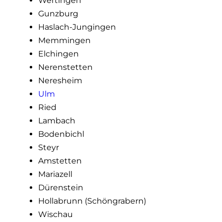
Wertingen
Gunzburg
Haslach-Jungingen
Memmingen
Elchingen
Nerenstetten
Neresheim
Ulm
Ried
Lambach
Bodenbichl
Steyr
Amstetten
Mariazell
Dürenstein
Hollabrunn (Schöngrabern)
Wischau