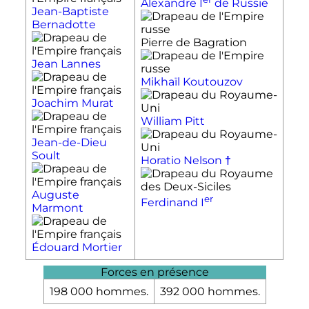
Alexandre
I
de Russie
Jean-Baptiste
Bernadotte
Pierre de Bagration
Jean Lannes
Mikhaïl Koutouzov
Joachim Murat
William Pitt
Jean-de-Dieu
Soult
Horatio Nelson
†
Auguste
er
Ferdinand
I
Marmont
Édouard Mortier
Forces en présence
198 000 hommes.
392 000 hommes.