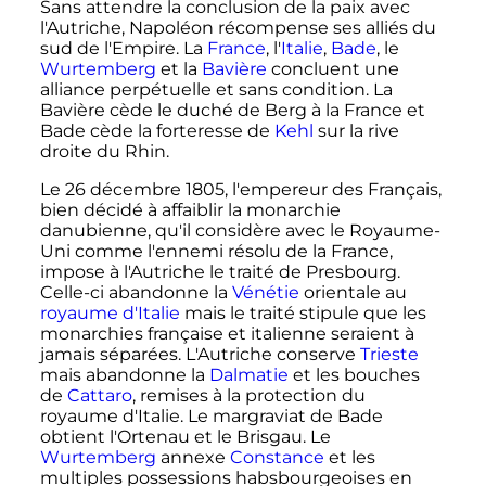
Sans attendre la conclusion de la paix avec
l'Autriche, Napoléon récompense ses alliés du
sud de l'Empire. La
France
, l'
Italie
,
Bade
, le
Wurtemberg
et la
Bavière
concluent une
alliance perpétuelle et sans condition. La
Bavière cède le duché de Berg à la France et
Bade cède la forteresse de
Kehl
sur la rive
droite du Rhin.
Le
26 décembre 1805
, l'empereur des Français,
bien décidé à affaiblir la monarchie
danubienne, qu'il considère avec le Royaume-
Uni comme l'ennemi résolu de la France,
impose à l'Autriche le traité de Presbourg.
Celle-ci abandonne la
Vénétie
orientale au
royaume d'Italie
mais le traité stipule que les
monarchies française et italienne seraient à
jamais séparées. L'Autriche conserve
Trieste
mais abandonne la
Dalmatie
et les bouches
de
Cattaro
, remises à la protection du
royaume d'Italie. Le margraviat de Bade
obtient l'Ortenau et le Brisgau. Le
Wurtemberg
annexe
Constance
et les
multiples possessions habsbourgeoises en