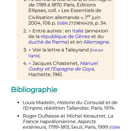
de 1789 à 1870
, Paris, Éditions
Ellipses,
coll.
«
Les Essentiels de
er
Civilisation allemande
»,
1
juin
2004
, 106
p.
,
p.
34
.
(
ISBN
2729816429
)
↑
Entre autres
: en
Italie
(annexion
de la
république de Gênes
et du
duché de Parme
) et en
Allemagne
.
↑
Voir la lettre à Talleyrand
[
lire en
.
ligne
]
↑
Jacques Chastenet,
Manuel
Godoy et l'Espagne de Goya
,
Hachette, 1961.
Bibliographie
Louis Madelin,
Histoire du Consulat et de
l'Empire
, réédition Tallandier, Paris, 1974.
Roger Dufraisse et Michel Kerautret,
La
France napoléonienne. Aspects
extérieurs, 1799-1815
, Seuil, Paris, 1999
(
ISBN