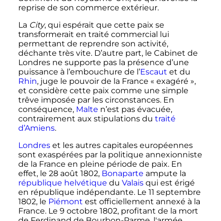
reprise de son commerce extérieur.
La
City
, qui espérait que cette paix se
transformerait en traité commercial lui
permettant de reprendre son activité,
déchante très vite. D’autre part, le Cabinet de
Londres ne supporte pas la présence d’une
puissance à l’embouchure de l’
Escaut
et du
Rhin
, juge le pouvoir de la France «
exagéré
»,
et considère cette paix comme une simple
trêve imposée par les circonstances. En
conséquence,
Malte
n’est pas évacuée,
contrairement aux stipulations du
traité
d’Amiens
.
Londres
et les autres capitales européennes
sont exaspérées par la politique annexionniste
de la France en pleine période de paix. En
effet, le
28 août 1802
,
Bonaparte
ampute la
république helvétique
du
Valais
qui est érigé
en république indépendante. Le
11 septembre
1802
, le
Piémont
est officiellement annexé à la
France. Le
9 octobre 1802
, profitant de la mort
de Ferdinand de Bourbon-Parme, l'armée