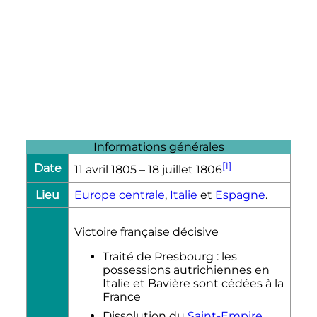
Informations générales
[1]
Date
11 avril 1805
–
18 juillet 1806
Lieu
Europe centrale
,
Italie
et
Espagne
.
Victoire française décisive
Traité de Presbourg : les
possessions autrichiennes en
Italie et Bavière sont cédées à la
France
Dissolution du
Saint-Empire