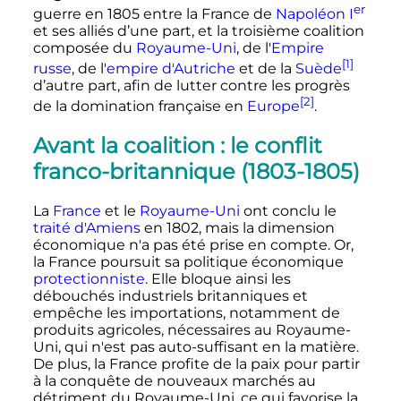
er
guerre en 1805 entre la France de
Napoléon
I
et ses alliés d’une part, et la troisième coalition
composée du
Royaume-Uni
, de l'
Empire
[1]
russe
, de l'
empire d'Autriche
et de la
Suède
d’autre part, afin de lutter contre les progrès
[2]
de la domination française en
Europe
.
Avant la coalition
: le conflit
franco-britannique (1803-1805)
La
France
et le
Royaume-Uni
ont conclu le
traité d'Amiens
en 1802, mais la dimension
économique n'a pas été prise en compte. Or,
la France poursuit sa politique économique
protectionniste
. Elle bloque ainsi les
débouchés industriels britanniques et
empêche les importations, notamment de
produits agricoles, nécessaires au Royaume-
Uni, qui n'est pas auto-suffisant en la matière.
De plus, la France profite de la paix pour partir
à la conquête de nouveaux marchés au
détriment du Royaume-Uni, ce qui favorise la