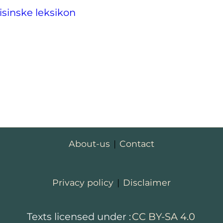
sinske leksikon
About-us
|
Contact
Privacy policy
|
Disclaimer
Texts licensed under :
CC BY-SA 4.0