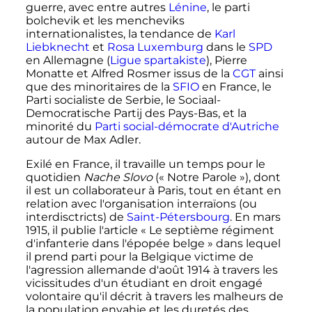
guerre, avec entre autres
Lénine
, le parti
bolchevik et les mencheviks
internationalistes, la tendance de
Karl
Liebknecht
et
Rosa Luxemburg
dans le
SPD
en Allemagne (
Ligue spartakiste
), Pierre
Monatte et Alfred Rosmer issus de la
CGT
ainsi
que des minoritaires de la
SFIO
en France, le
Parti socialiste de Serbie, le Sociaal-
Democratische Partij des Pays-Bas, et la
minorité du
Parti social-démocrate d'Autriche
autour de Max Adler.
Exilé en France, il travaille un temps pour le
quotidien
Nache Slovo
(«
Notre Parole
»), dont
il est un collaborateur à Paris, tout en étant en
relation avec l'organisation interraïons (ou
interdisctricts) de
Saint-Pétersbourg
. En mars
1915, il publie l'article «
Le septième régiment
d'infanterie dans l'épopée belge
» dans lequel
il prend parti pour la Belgique victime de
l'agression allemande d'
août 1914
à travers les
vicissitudes d'un étudiant en droit engagé
volontaire qu'il décrit à travers les malheurs de
la population envahie et les duretés des