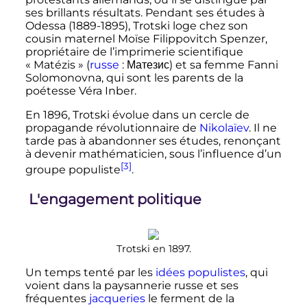
ses brillants résultats. Pendant ses études à
Odessa (1889-1895), Trotski loge chez son
cousin maternel Moïse Filippovitch Spenzer,
propriétaire de l’imprimerie scientifique
«
Matézis
» (
russe
:
Матезис
) et sa femme Fanni
Solomonovna, qui sont les parents de la
poétesse Véra Inber.
En 1896, Trotski évolue dans un cercle de
propagande révolutionnaire de
Nikolaïev
. Il ne
tarde pas à abandonner ses études, renonçant
à devenir mathématicien, sous l’influence d’un
[3]
groupe populiste
.
L'engagement politique
Trotski en 1897.
Un temps tenté par les
idées populistes
, qui
voient dans la paysannerie russe et ses
fréquentes
jacqueries
le ferment de la