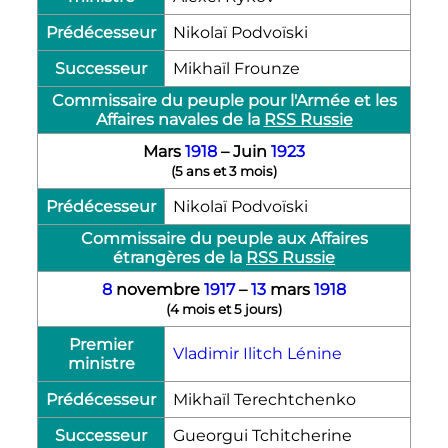
Prédécesseur
Nikolaï Podvoïski
Successeur
Mikhaïl Frounze
Commissaire du peuple pour l'Armée et les
Affaires navales de la
RSS Russie
Mars
1918
–
Juin
1923
(
5 ans et 3 mois
)
Prédécesseur
Nikolaï Podvoïski
Commissaire du peuple aux Affaires
étrangères de la
RSS Russie
8
novembre
1917
–
13
mars
1918
(
4 mois et 5 jours
)
Premier
Vladimir Ilitch Lénine
ministre
Prédécesseur
Mikhaïl Terechtchenko
Successeur
Gueorgui Tchitcherine