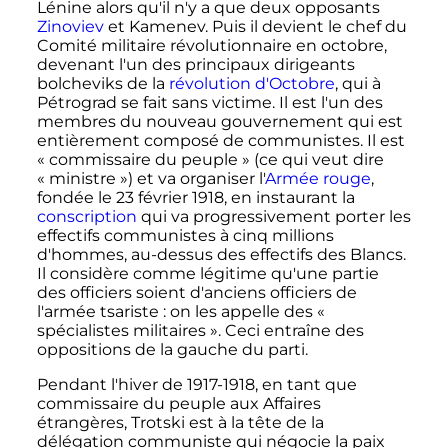
Lénine alors qu'il n'y a que deux opposants
Zinoviev
et Kamenev. Puis il devient le chef du
Comité militaire révolutionnaire en octobre,
devenant l'un des principaux dirigeants
bolcheviks de la
révolution d'Octobre
, qui à
Pétrograd se fait sans victime. Il est l'un des
membres du nouveau gouvernement qui est
entièrement composé de communistes. Il est
«
commissaire du peuple
» (ce qui veut dire
«
ministre
») et va organiser l'
Armée rouge
,
fondée le
23 février 1918
, en instaurant la
conscription
qui va progressivement porter les
effectifs communistes à cinq millions
d'hommes, au-dessus des effectifs des Blancs.
Il considère comme légitime qu'une partie
des officiers soient d'anciens officiers de
l'armée tsariste
: on les appelle des «
spécialistes militaires
». Ceci entraîne des
oppositions de la gauche du parti.
Pendant l'hiver de 1917-1918, en tant que
commissaire du peuple aux Affaires
étrangères, Trotski est à la tête de la
délégation communiste qui négocie la paix