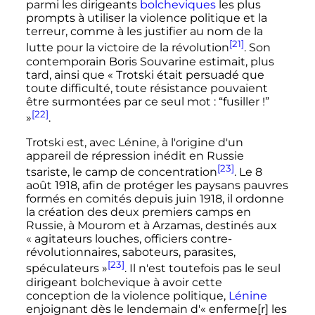
parmi les dirigeants
bolcheviques
les plus
prompts à utiliser la violence politique et la
terreur
, comme à les justifier au nom de la
[21]
lutte pour la victoire de la révolution
. Son
contemporain Boris Souvarine estimait, plus
tard, ainsi que
« Trotski était persuadé que
toute difficulté, toute résistance pouvaient
être surmontées par ce seul mot : “fusiller !”
[22]
»
.
Trotski est, avec Lénine, à l'origine d'un
appareil de répression inédit en Russie
[23]
tsariste, le camp de concentration
. Le
8
août 1918
, afin de protéger les paysans pauvres
formés en comités depuis
juin 1918
, il ordonne
la création des deux premiers camps en
Russie, à Mourom et à Arzamas, destinés aux
«
agitateurs louches, officiers contre-
révolutionnaires, saboteurs, parasites,
[23]
spéculateurs
»
. Il n'est toutefois pas le seul
dirigeant bolchevique à avoir cette
conception de la violence politique,
Lénine
enjoignant dès le lendemain d'«
enferme[r] les