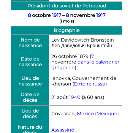
Président du soviet de Petrograd
8
octobre
1917
–
8
novembre
1917
(
1 mois
)
Biographie
Nom de
Lev Davidovitch Bronstein
naissance
Лев Давидович Бронштейн
26 octobre 1879
(
7
Date de
novembre
dans le calendrier
naissance
grégorien
)
Lieu de
Ianovka, Gouvernement de
naissance
Kherson (
Empire russe
)
Date de
21
août
1940
(à 60 ans)
décès
Lieu de
Coyoacán,
Mexico
(
Mexique
)
décès
Nature du
Assassiné
décès