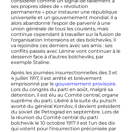
considérer comme un signal de ralliement à
ses propres idées de «
révolution
permanente
» pour instaurer une république
universelle et un gouvernement mondial. Il a
alors abandonné l'espoir de parvenir à une
union générale de tous les courants, mais
continue cependant à travailler sur la fusion de
l'organisation Interraïons et des bolcheviks. Il
va rejoindre ces derniers avec ses amis
: ses
conflits passés avec Lénine vont continuer à le
desservir face à d'autres bolcheviks, par
exemple Staline.
Après les journées insurrectionnelles des
3
et
4 juillet 1917
, il est arrêté et brièvement
emprisonné par le
gouvernement provisoire
.
Lors du congrès du parti en
août
, malgré sa
détention, il est élu au Comité central, organe
suprême du parti. Libéré à la suite du putsch
avorté du général Kornilov, il devient président
du soviet de Petrograd en
septembre
. Lors de
la réunion du Comité central du parti
bolchevik le
10 octobre 1917
il est l'un des dix
qui votent pour l'insurrection préconisée par