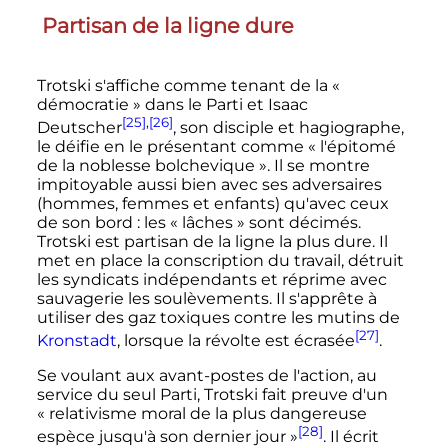
Partisan de la ligne dure
Trotski s'affiche comme tenant de la
«
démocratie »
dans le Parti et Isaac
[25]
,
[26]
Deutscher
, son disciple et hagiographe,
le déifie en le présentant comme «
l'épitomé
de la noblesse bolchevique
». Il se montre
impitoyable aussi bien avec ses adversaires
(hommes, femmes et enfants) qu'avec ceux
de son bord
: les «
lâches
» sont décimés.
Trotski est partisan de la ligne la plus dure. Il
met en place la conscription du travail, détruit
les syndicats indépendants et réprime avec
sauvagerie les soulèvements. Il s'apprête à
utiliser des gaz toxiques contre les mutins de
[27]
Kronstadt
, lorsque la révolte est écrasée
.
Se voulant aux avant-postes de l'action, au
service du seul Parti, Trotski fait preuve d'un
«
relativisme moral de la plus dangereuse
[28]
espèce jusqu'à son dernier jour
»
. Il écrit