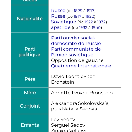
Russe
(de
1879
à
1917
)
Russe
(de
1917
à
1922
)
Nationalité
Soviétique
(de
1922
à
1932
)
apatride
(de
1932
à
1940
)
Parti ouvrier social-
démocrate de Russie
Parti
Parti communiste de
politique
l'Union soviétique
Opposition de gauche
Quatrième Internationale
David Leontievitch
Père
Bronstein
Mère
Annette Lvovna Bronstein
Aleksandra Sokolovskaïa,
Conjoint
puis Natalia Sedova
Lev Sedov
Enfants
Sergueï Sedov
Zinaida Volkova