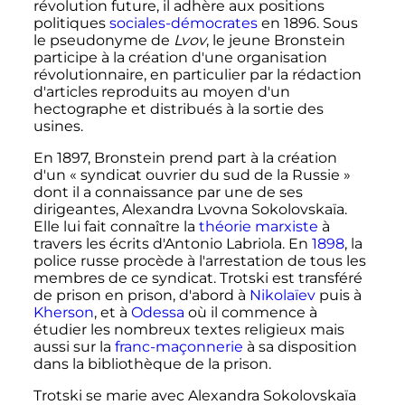
révolution future, il adhère aux positions
politiques
sociales-démocrates
en 1896. Sous
le pseudonyme de
Lvov
, le jeune Bronstein
participe à la création d'une organisation
révolutionnaire, en particulier par la rédaction
d'articles reproduits au moyen d'un
hectographe et distribués à la sortie des
usines.
En 1897, Bronstein prend part à la création
d'un «
syndicat ouvrier du sud de la Russie
»
dont il a connaissance par une de ses
dirigeantes, Alexandra Lvovna Sokolovskaïa.
Elle lui fait connaître la
théorie marxiste
à
travers les écrits d'Antonio Labriola. En
1898
, la
police russe procède à l'arrestation de tous les
membres de ce syndicat. Trotski est transféré
de prison en prison, d'abord à
Nikolaïev
puis à
Kherson
, et à
Odessa
où il commence à
étudier les nombreux textes religieux mais
aussi sur la
franc-maçonnerie
à sa disposition
dans la bibliothèque de la prison.
Trotski se marie avec Alexandra Sokolovskaïa