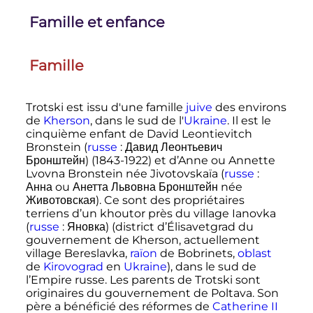
Famille et enfance
Famille
Trotski est issu d'une famille
juive
des environs
de
Kherson
, dans le sud de l'
Ukraine
. Il est le
cinquième enfant de David Leontievitch
Bronstein (
russe
:
Давид Леонтьевич
Бронштейн
) (1843-1922) et d’Anne ou Annette
Lvovna Bronstein née Jivotovskaïa (
russe
:
Анна
ou
Анетта Львовна Бронштейн
née
Животовская
). Ce sont des propriétaires
terriens d’un khoutor près du village Ianovka
(
russe
:
Яновка
) (district d’Élisavetgrad du
gouvernement de Kherson, actuellement
village Bereslavka,
raïon
de Bobrinets,
oblast
de
Kirovograd
en
Ukraine
), dans le sud de
l’Empire russe. Les parents de Trotski sont
originaires du gouvernement de Poltava. Son
père a bénéficié des réformes de
Catherine II