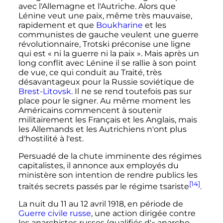
avec l'Allemagne et l'Autriche. Alors que
Lénine veut une paix, même très mauvaise,
rapidement et que
Boukharine
et les
communistes de gauche veulent une guerre
révolutionnaire, Trotski préconise une ligne
qui est «
ni la guerre ni la paix
». Mais après un
long conflit avec Lénine il se rallie à son point
de vue, ce qui conduit au Traité, très
désavantageux pour la Russie soviétique de
Brest-Litovsk
. Il ne se rend toutefois pas sur
place pour le signer. Au même moment les
Américains commencent à soutenir
militairement les Français et les Anglais, mais
les Allemands et les Autrichiens n'ont plus
d'hostilité à l'est.
Persuadé de la chute imminente des régimes
capitalistes, il annonce aux employés du
ministère son intention de rendre publics les
[14]
traités secrets passés par le régime tsariste
.
La nuit du 11 au
12 avril 1918
, en période de
Guerre civile russe
, une action dirigée contre
les anarchistes russes (qualifiés d'«
anarcho-