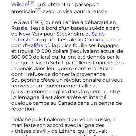
[12]
Wilson
, qu'il obtient un passeport
[13]
américain
avec un visa pour la Russie.
Le 3 avril 1917, jour où Lénine a débarqué en
Russie
, il est à bord d'un bateau suédois parti
de New-York pour Stockholm, et
Saint-
Pétersbourg
qui fait escale au
Canada
dans le
port d'
Halifax
où la police fouille ses bagages
et trouve
10 000 dollars
(l'équivalent actuel de
500 000 dollars
) qui lui ont été donnés par le
banquier Jacob Schiff, par ailleurs financier des
Japonais dans leur guerre contre la Russie,
dont il refuse de donner la provenance.
Soupçonné d'être un révolutionnaire qui veut
renverser un gouvernement allié au
gouvernement anglais dans la guerre contre
l'Allemagne, il est alors arrêté et interné
quelque temps au Canada dans un centre de
rétention.
Relâché puis finalement arrivé en Russie, il
manifeste son accord avec la ligne des
«
thèses d'avril
» de Lénine, qu'il pouvait