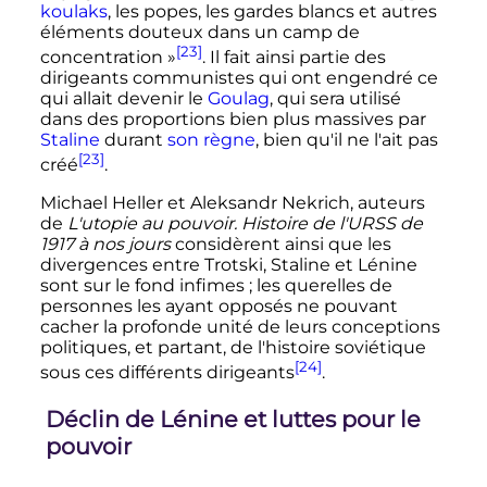
koulaks
, les popes, les gardes blancs et autres
éléments douteux dans un camp de
[23]
concentration
»
. Il fait ainsi partie des
dirigeants communistes qui ont engendré ce
qui allait devenir le
Goulag
, qui sera utilisé
dans des proportions bien plus massives par
Staline
durant
son règne
, bien qu'il ne l'ait pas
[23]
créé
.
Michael Heller et Aleksandr Nekrich, auteurs
de
L'utopie au pouvoir. Histoire de l'URSS de
1917 à nos jours
considèrent ainsi que les
divergences entre Trotski, Staline et Lénine
sont sur le fond infimes
; les querelles de
personnes les ayant opposés ne pouvant
cacher la profonde unité de leurs conceptions
politiques, et partant, de l'histoire soviétique
[24]
sous ces différents dirigeants
.
Déclin de Lénine et luttes pour le
pouvoir