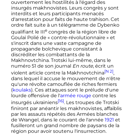
ouvertement les hostilités à l'égard des
insurgés makhnovistes. Leurs congrès y sont
interdits et leurs participants menacés
d'arrestation pour faits de haute trahison. Cet
ordre fait suite à un télégramme de Dybenko
e
qualifiant le
III
congrès de la région libre de
Goulaï Polié de «
contre-révolutionnaire
» et
s'inscrit dans une vaste campagne de
propagande bolchevique consistant à
discréditer les combattants de la
Makhnovtchina. Trotski lui-même, dans le
numéro 51 de son journal
En route
, écrit un
[N 2]
violent article contre la Makhnovtchina
,
dans lequel il accuse le mouvement de n'être
qu'une révolte camouflée de riches fermiers
(
koulaks
). Ces attaques sont le prélude d'une
lourde offensive de l'
armée rouge
contre les
[16]
insurgés ukrainiens
. Les troupes de Trotski
finiront par anéantir les makhnovistes, affaiblis
par les assauts répétés des Armées blanches
de Wrangel, dans le courant de l'année
1921
et
fusilleront un grand nombre de paysans de la
région pour avoir soutenu l'insurrection.