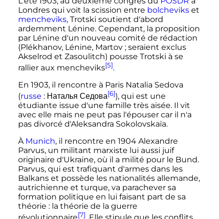
L'été 1903, au deuxième congrès du
POSDR
à
Londres qui voit la scission entre
bolcheviks
et
mencheviks
, Trotski soutient d'abord
ardemment Lénine. Cependant, la proposition
par Lénine d'un nouveau comité de rédaction
(Plékhanov, Lénine, Martov
; seraient exclus
Akselrod et Zasoulitch) pousse Trotski à se
[5]
rallier aux mencheviks
.
En 1903, il rencontre à Paris Natalia Sedova
[6]
(
russe
:
Наталья Седова
), qui est une
étudiante issue d'une famille très aisée. Il vit
avec elle mais ne peut pas l'épouser car il n'a
pas divorcé d'Aleksandra Sokolovskaïa.
À
Munich
, il rencontre en 1904 Alexandre
Parvus, un militant marxiste lui aussi juif
originaire d'Ukraine, où il a milité pour le Bund.
Parvus, qui est trafiquant d'armes dans les
Balkans et possède les nationalités allemande,
autrichienne et turque, va parachever sa
formation politique en lui faisant part de sa
théorie
: la théorie de la guerre
[7]
révolutionnaire
. Elle stipule que les conflits