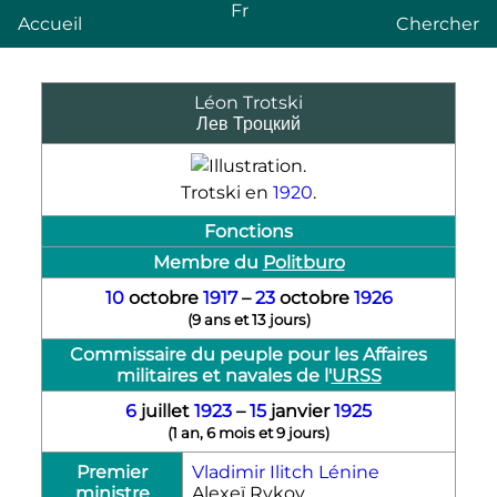
Fr
Accueil
Chercher
Léon Trotski
Лев Троцкий
Trotski en
1920
.
Fonctions
Membre du
Politburo
10
octobre
1917
–
23
octobre
1926
(
9 ans et 13 jours
)
Commissaire du peuple pour les Affaires
militaires et navales de l'
URSS
6
juillet
1923
–
15
janvier
1925
(
1 an, 6 mois et 9 jours
)
Premier
Vladimir Ilitch Lénine
ministre
Alexeï Rykov