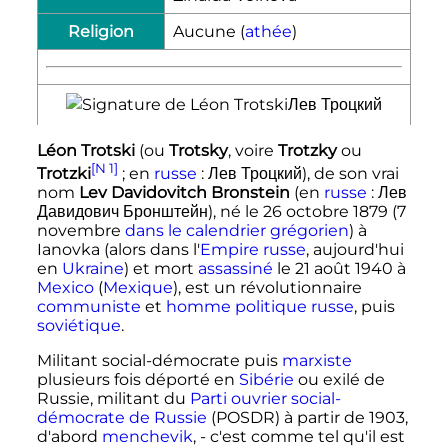
Religion
Aucune (
athée
)
Léon Trotski
(ou
Trotsky
, voire
Trotzky
ou
[N 1]
Trotzki
; en
russe
:
Лев Троцкий
), de son vrai
nom
Lev Davidovitch Bronstein
(en
russe
:
Лев
Давидович Бронштейн
), né le
26 octobre 1879
(
7
novembre
dans le calendrier grégorien
)
à
Ianovka (alors dans l'
Empire russe
, aujourd'hui
en
Ukraine
) et mort
assassiné
le
21 août 1940
à
Mexico
(
Mexique
), est un révolutionnaire
communiste
et
homme politique
russe
, puis
soviétique
.
Militant social-démocrate puis
marxiste
plusieurs fois déporté en
Sibérie
ou exilé de
Russie, militant du
Parti ouvrier social-
démocrate de Russie
(POSDR) à partir de 1903,
d'abord
menchevik
, - c'est comme tel qu'il est