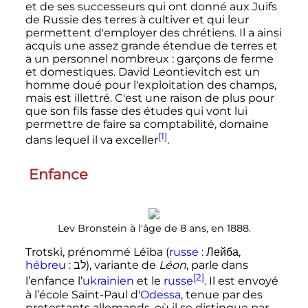
et de ses successeurs qui ont donné aux Juifs
de Russie des terres à cultiver et qui leur
permettent d'employer des chrétiens. Il a ainsi
acquis une assez grande étendue de terres et
a un personnel nombreux
: garçons de ferme
et domestiques. David Leontievitch est un
homme doué pour l'exploitation des champs,
mais est illettré. C'est une raison de plus pour
que son fils fasse des études qui vont lui
permettre de faire sa comptabilité, domaine
[1]
dans lequel il va exceller
.
Enfance
Lev Bronstein à l'âge de 8 ans, en 1888.
Trotski, prénommé Léïba (
russe
:
Лейба
,
hébreu
:
לב
), variante de
Léon
, parle dans
[2]
l’enfance l’
ukrainien
et le
russe
. Il est envoyé
à l’école Saint-Paul d'
Odessa
, tenue par des
protestants allemands, où il se distingue par