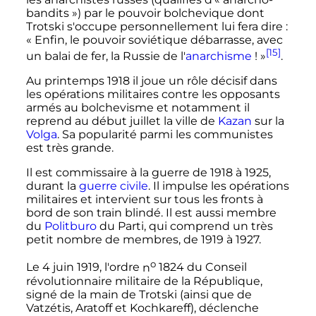
bandits
») par le pouvoir bolchevique dont
Trotski s'occupe personnellement lui fera dire
:
«
Enfin, le pouvoir soviétique débarrasse, avec
[15]
un balai de fer, la Russie de l'
anarchisme
!
»
.
Au printemps 1918 il joue un rôle décisif dans
les opérations militaires contre les opposants
armés au bolchevisme et notamment il
reprend au début juillet la ville de
Kazan
sur la
Volga
. Sa popularité parmi les communistes
est très grande.
Il est commissaire à la guerre de 1918 à 1925,
durant la
guerre civile
. Il impulse les opérations
militaires et intervient sur tous les fronts à
bord de son train blindé. Il est aussi membre
du
Politburo
du Parti, qui comprend un très
petit nombre de membres, de 1919 à 1927.
o
Le
4 juin 1919
, l'ordre
n
1824
du Conseil
révolutionnaire militaire de la République,
signé de la main de Trotski (ainsi que de
Vatzétis, Aratoff et Kochkareff), déclenche