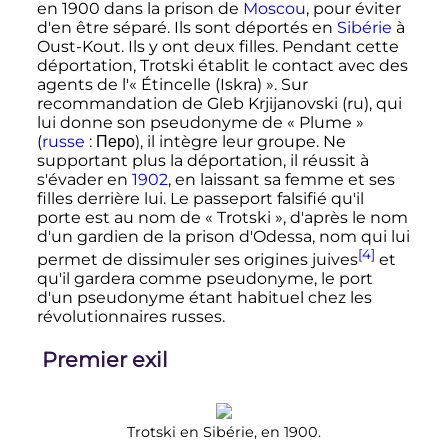
en 1900 dans la prison de
Moscou
, pour éviter
d'en être séparé. Ils sont déportés en
Sibérie
à
Oust-Kout. Ils y ont deux filles. Pendant cette
déportation, Trotski établit le contact avec des
agents de l'«
Étincelle (Iskra)
». Sur
recommandation de Gleb Krjijanovski
(ru)
, qui
lui donne son pseudonyme de «
Plume
»
(
russe
:
Перо
), il intègre leur groupe. Ne
supportant plus la déportation, il réussit à
s'évader en
1902
, en laissant sa femme et ses
filles derrière lui. Le passeport falsifié qu'il
porte est au nom de «
Trotski
», d'après le nom
d'un gardien de la prison d'Odessa, nom qui lui
[4]
permet de dissimuler ses origines juives
et
qu'il gardera comme pseudonyme, le port
d'un pseudonyme étant habituel chez les
révolutionnaires russes.
Premier exil
Trotski en Sibérie, en 1900.