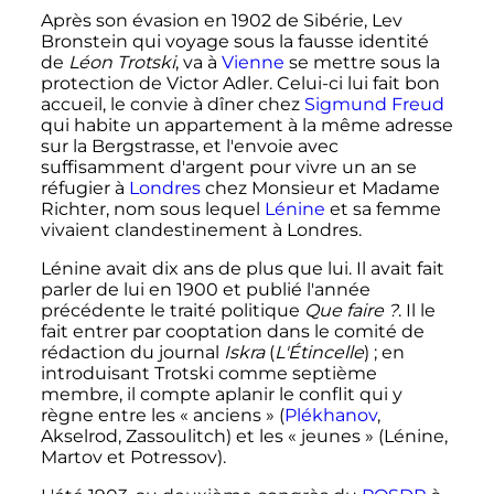
Après son évasion en 1902 de Sibérie, Lev
Bronstein qui voyage sous la fausse identité
de
Léon Trotski
, va à
Vienne
se mettre sous la
protection de Victor Adler. Celui-ci lui fait bon
accueil, le convie à dîner chez
Sigmund Freud
qui habite un appartement à la même adresse
sur la Bergstrasse, et l'envoie avec
suffisamment d'argent pour vivre un an se
réfugier à
Londres
chez Monsieur et Madame
Richter, nom sous lequel
Lénine
et sa femme
vivaient clandestinement à Londres.
Lénine avait dix ans de plus que lui. Il avait fait
parler de lui en 1900 et publié l'année
précédente le traité politique
Que faire
?
. Il le
fait entrer par cooptation dans le comité de
rédaction du journal
Iskra
(
L'Étincelle
)
; en
introduisant Trotski comme septième
membre, il compte aplanir le conflit qui y
règne entre les «
anciens
» (
Plékhanov
,
Akselrod, Zassoulitch) et les «
jeunes
» (Lénine,
Martov et Potressov).