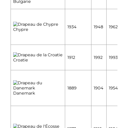
Bulgarie
É
1934
1948
1962
Chypre
É
É
1912
1992
1993
Croatie
É
É
1889
1904
1954
É
Danemark
É