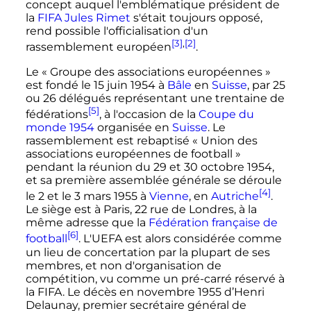
concept auquel l'emblématique président de
la
FIFA
Jules Rimet
s'était toujours opposé,
rend possible l'officialisation d'un
[3]
,
[2]
rassemblement européen
.
Le «
Groupe des associations européennes
»
est fondé le
15 juin 1954
à
Bâle
en
Suisse
, par 25
ou 26 délégués représentant une trentaine de
[5]
fédérations
, à l'occasion de la
Coupe du
monde 1954
organisée en
Suisse
. Le
rassemblement est rebaptisé «
Union des
associations européennes de football
»
pendant la réunion du 29 et
30 octobre 1954
,
et sa première assemblée générale se déroule
[4]
le 2 et le
3 mars 1955
à
Vienne
, en
Autriche
.
Le siège est à Paris, 22 rue de Londres, à la
même adresse que la
Fédération française de
[6]
football
. L'UEFA est alors considérée comme
un lieu de concertation par la plupart de ses
membres, et non d'organisation de
compétition, vu comme un pré-carré réservé à
la FIFA. Le décès en
novembre 1955
d’Henri
Delaunay, premier secrétaire général de