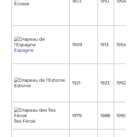
1873
1910
1954
Écosse
É
É
1909
1913
1954
É
Espagne
É
1921
1923
1992
Estonie
É
É
1979
1988
1990
É
Îles Féroé