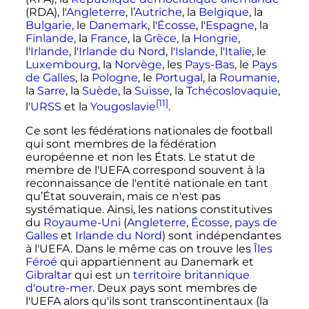
(RDA), l'
Angleterre
, l’
Autriche
, la
Belgique
, la
Bulgarie
, le
Danemark
, l'
Écosse
, l'
Espagne
, la
Finlande
, la
France
, la
Grèce
, la
Hongrie
,
l'
Irlande
, l'
Irlande du Nord
, l'
Islande
, l'
Italie
, le
Luxembourg
, la
Norvège
, les
Pays-Bas
, le
Pays
de Galles
, la
Pologne
, le
Portugal
, la
Roumanie
,
la
Sarre
, la
Suède
, la
Suisse
, la
Tchécoslovaquie
,
[11]
l'
URSS
et la
Yougoslavie
.
Ce sont les fédérations nationales de football
qui sont membres de la fédération
européenne et non les États. Le statut de
membre de l'UEFA correspond souvent à la
reconnaissance de l'entité nationale en tant
qu’État souverain, mais ce n'est pas
systématique. Ainsi, les nations constitutives
du
Royaume-Uni
(
Angleterre
,
Écosse
,
pays de
Galles
et
Irlande du Nord
) sont indépendantes
à l'UEFA. Dans le même cas on trouve les
Îles
Féroé
qui appartiennent au Danemark et
Gibraltar
qui est un
territoire britannique
d'outre-mer
. Deux pays sont membres de
l'UEFA alors qu'ils sont transcontinentaux (la