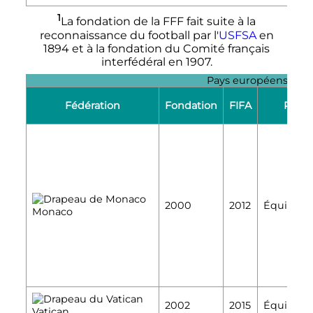
1
La fondation de la FFF fait suite à la
reconnaissance du football par l'
USFSA
en
1894 et à la fondation du Comité français
interfédéral en 1907.
Pays européens non 
Fédération
Fondation
FIFA
Princ
2000
2012
Équipe ma
Monaco
2002
2015
Équipe ma
Vatican