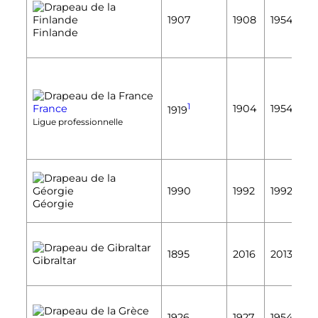
É
1907
1908
1954
É
Finlande
É
1
France
1904
1954
1919
É
Ligue professionnelle
É
1990
1992
1992
É
Géorgie
É
1895
2016
2013
Gibraltar
É
É
1926
1927
1954