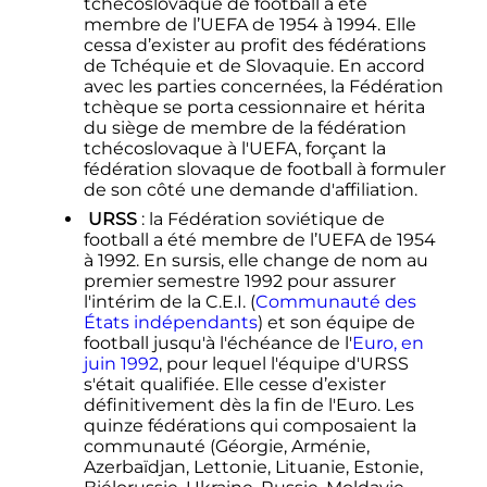
tchécoslovaque de football a été
membre de l’UEFA de 1954 à 1994. Elle
cessa d’exister au profit des fédérations
de Tchéquie et de Slovaquie. En accord
avec les parties concernées, la Fédération
tchèque se porta cessionnaire et hérita
du siège de membre de la fédération
tchécoslovaque à l'UEFA, forçant la
fédération slovaque de football à formuler
de son côté une demande d'affiliation.
URSS
: la Fédération soviétique de
football a été membre de l’UEFA de 1954
à 1992. En sursis, elle change de nom au
premier semestre 1992 pour assurer
l'intérim de la C.E.I. (
Communauté des
États indépendants
) et son équipe de
football jusqu'à l'échéance de l'
Euro, en
juin 1992
, pour lequel l'équipe d'URSS
s'était qualifiée. Elle cesse d’exister
définitivement dès la fin de l'Euro. Les
quinze fédérations qui composaient la
communauté (Géorgie, Arménie,
Azerbaïdjan, Lettonie, Lituanie, Estonie,