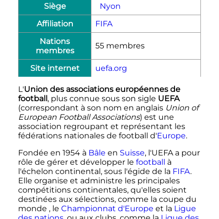
Siège
Nyon
Affiliation
FIFA
Nations
55 membres
membres
Site internet
uefa.org
L'
Union des associations européennes de
football
, plus connue sous son sigle
UEFA
(correspondant à son nom en anglais
Union of
European Football Associations
) est une
association regroupant et représentant les
fédérations nationales de football d'
Europe
.
Fondée en 1954 à
Bâle
en
Suisse
, l'UEFA a pour
rôle de gérer et développer le
football
à
l'échelon continental, sous l'égide de la
FIFA
.
Elle organise et administre les principales
compétitions continentales, qu'elles soient
destinées aux sélections, comme la coupe du
monde , le
Championnat d'Europe
et la
Ligue
des nations
, ou aux clubs, comme la
Ligue des