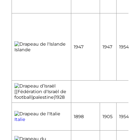
É
1947
1947
1954
Islande
É
[[Fédération d'Israël de
football|palestine|1928
É
1898
1905
1954
Italie
É