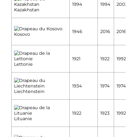
É
1994
1994
2002
É
Kazakhstan
É
1946
2016
2016
Kosovo
É
É
1921
1922
1992
É
Lettonie
É
1934
1974
1974
É
Liechtenstein
É
1922
1923
1992
É
Lituanie