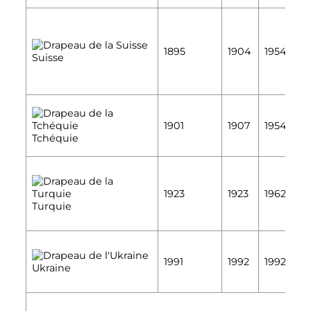
É
1895
1904
1954
Suisse
É
É
1901
1907
1954
É
Tchéquie
É
1923
1923
1962
É
Turquie
É
1991
1992
1992
Ukraine
É