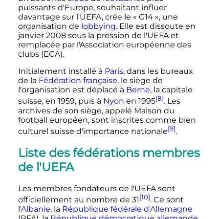
puissants d'Europe, souhaitant influer
davantage sur l'UEFA, crée le «
G14
», une
organisation de
lobbying
. Elle est dissoute en
janvier 2008 sous la pression de l'UEFA et
remplacée par l'Association européenne des
clubs (ECA).
Initialement installé à
Paris
, dans les bureaux
de la
Fédération française
, le siège de
l'organisation est déplacé à
Berne
, la capitale
[8]
suisse, en 1959, puis à
Nyon
en 1995
. Les
archives de son siège, appelé Maison du
football européen, sont inscrites comme bien
[9]
culturel suisse d'importance nationale
.
Liste des fédérations membres
de l'UEFA
Les membres fondateurs de l'UEFA sont
[10]
officiellement au nombre de 31
. Ce sont
l'
Albanie
, la
République fédérale d'Allemagne
(RFA), la
République démocratique allemande