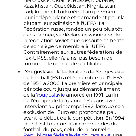
Biélorussie, Ukraine, Russie, Moldavie,
Kazakhstan, Ouzbékistan, Kirghizistan,
Tadjikistan et Turkménistan) prennent
leur indépendance et demandent pour la
plupart leur adhésion à l'UEFA. La
Fédération russe, fondée un peu plus tôt
dans l'année, se déclare cessionnaire de
la fédération soviétique dissoute et hérite
de son siège de membre à l'UEFA.
Contrairement aux autres fédérations de
l'ex-URSS, elle n'a ainsi pas besoin de
formuler de demande d'affiliation.
Yougoslavie
: la fédération de Yougoslavie
de football (FSJ) a été membre de l'UEFA
de 1954 à 2006. La première et principale
période court jusqu'au démantèlement
de la
Yougoslavie
amorcé en 1991. La fin
de l'équipe de la "grande" Yougoslavie
intervient au printemps 1992, lorsque son
exclusion de l'Euro est prononcée peu
avant le début de la compétition. En 1994
la FSJ est toujours aux commandes du
football du pays, celui de la nouvelle
République fédérale de Yougoslavie
, une