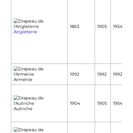
É
1863
1905
1954
É
Angleterre
É
1992
1992
1992
É
Arménie
É
1904
1905
1954
É
Autriche
É