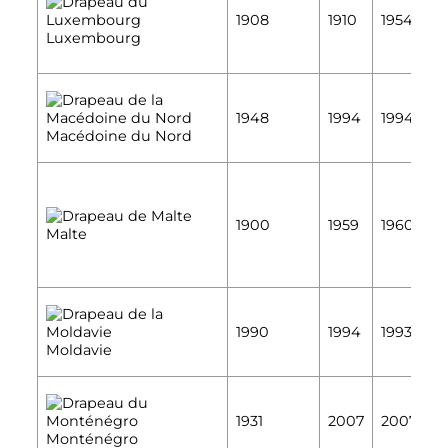
É
1908
1910
1954
É
Luxembourg
É
1948
1994
1994
É
Macédoine du Nord
É
1900
1959
1960
Malte
É
É
1990
1994
1993
É
Moldavie
É
1931
2007
2007
É
Monténégro