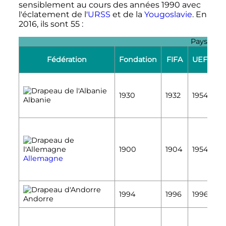
sensiblement au cours des années 1990 avec
l'éclatement de l'
URSS
et de la
Yougoslavie
. En
2016, ils sont 55
:
Pays adhé
Fédération
Fondation
FIFA
UEFA
É
1930
1932
1954
Albanie
É
É
1900
1904
1954
É
Allemagne
É
1994
1996
1996
Andorre
É