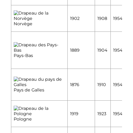
É
1902
1908
1954
É
Norvège
É
1889
1904
1954
É
Pays-Bas
É
1876
1910
1954
É
Pays de Galles
É
1919
1923
1954
É
Pologne