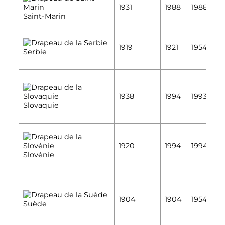
1931
1988
1988
É
Saint-Marin
É
1919
1921
1954
Serbie
É
É
1938
1994
1993
É
Slovaquie
É
1920
1994
1994
É
Slovénie
É
1904
1904
1954
Suède
É