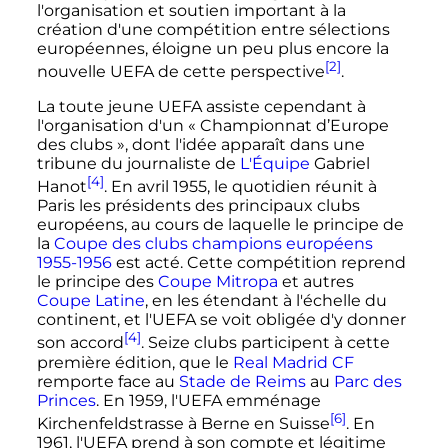
l'organisation et soutien important à la
création d'une compétition entre sélections
européennes, éloigne un peu plus encore la
[2]
nouvelle UEFA de cette perspective
.
La toute jeune UEFA assiste cependant à
l'organisation d'un «
Championnat d’Europe
des clubs
», dont l'idée apparaît dans une
tribune du journaliste de
L'Équipe
Gabriel
[4]
Hanot
. En
avril 1955
, le quotidien réunit à
Paris les présidents des principaux clubs
européens, au cours de laquelle le principe de
la
Coupe des clubs champions européens
1955-1956
est acté. Cette compétition reprend
le principe des
Coupe Mitropa
et autres
Coupe Latine
, en les étendant à l'échelle du
continent, et l'UEFA se voit obligée d'y donner
[4]
son accord
. Seize clubs participent à cette
première édition, que le
Real Madrid CF
remporte face au
Stade de Reims
au
Parc des
Princes
. En 1959, l'UEFA emménage
[6]
Kirchenfeldstrasse à Berne en Suisse
. En
1961, l'UEFA prend à son compte et légitime