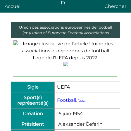
Fr
Accueil
Chercher
Union des associations européennes de football
(en)
Union of European Football Associations
Logo de l'UEFA depuis 2022.
Sigle
UEFA
Sport(s)
Football
,
futsal
représenté(s)
Création
15 juin 1954
Président
Aleksander Čeferin