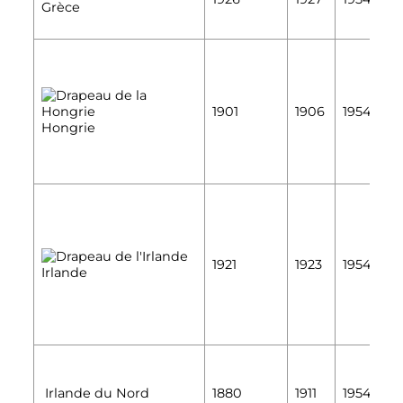
Grèce
É
É
1901
1906
1954
É
Hongrie
É
1921
1923
1954
Irlande
É
É
Irlande du Nord
1880
1911
1954
É