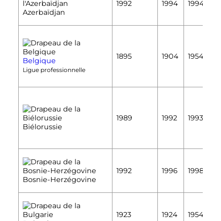
1992
1994
1994
É
Azerbaïdjan
É
1895
1904
1954
Belgique
É
Ligue professionnelle
É
1989
1992
1993
É
Biélorussie
É
1992
1996
1998
É
Bosnie-Herzégovine
É
1923
1924
1954
É