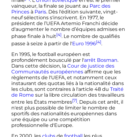
finale
. L'
Union soviétique
en est le premier
vainqueur, la finale se jouant au
Parc des
Princes
à
Paris
. Dès l'édition suivante, vingt-
neuf sélections s'inscrivent. En 1977, le
président de l’UEFA Artemio Franchi décide
d'augmenter le nombre d’équipes admises en
[4]
phase finale à huit
. Le nombre de qualifiés
[4]
passe à seize à partir de l'
Euro 1996
.
En 1995, le football européen est
profondément bousculé par l'
arrêt Bosman
.
Dans cette décision, la
Cour de justice des
Communautés européennes
affirme que les
règlements de l'UEFA, et notamment ceux
instaurant des quotas liés à la nationalité dans
les clubs, sont contraires à l'article 48 du
Traité
de Rome
sur la libre circulation des travailleurs
[7]
entre les États membres
. Depuis cet arrêt, il
n'est plus possible de limiter le nombre de
sportifs des nationalités européennes dans
une équipe ou une compétition
professionnelle d'Europe.
En 2000, les
clubs
de
football
les plus