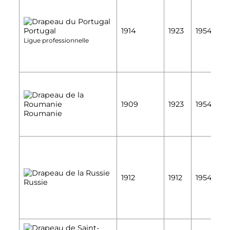
É
Portugal
1914
1923
1954
É
Ligue professionnelle
É
1909
1923
1954
É
Roumanie
É
1912
1912
1954
Russie
É