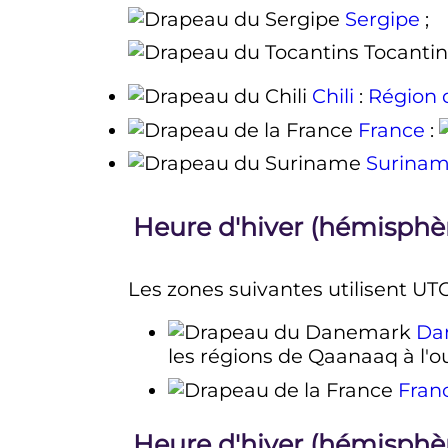
Sergipe
;
Tocantin
Chili
:
Région 
France
:
Surina
Heure d'hiver (hémisphè
Les zones suivantes utilisent UTC
Da
les régions de Qaanaaq à l'o
Fran
Heure d'hiver (hémisphè