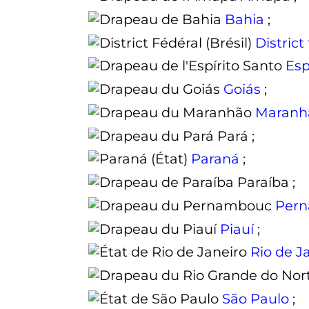
Bahia
;
District
Esp
Goiás
;
Maranh
Pará
;
Paraná
;
Paraíba
;
Per
Piauí
;
Rio de Ja
São Paulo
;