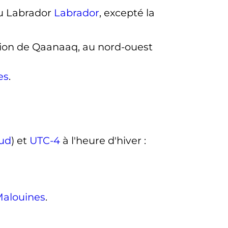
Labrador
, excepté la
ion de Qaanaaq, au nord-ouest
es
.
ud
) et
UTC-4
à l'heure d'hiver
:
alouines
.