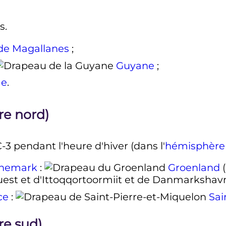
s
.
de Magallanes
;
Guyane
;
me
.
re nord)
-3 pendant l'heure d'hiver (dans l'
hémisphère
nemark
:
Groenland
(
uest et d'Ittoqqortoormiit et de Danmarkshavn 
ce
:
Sai
re sud)