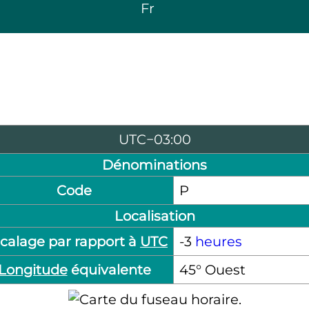
Fr
UTC−03:00
Dénominations
Code
P
Localisation
calage par rapport à
UTC
-3
heures
Longitude
équivalente
45° Ouest