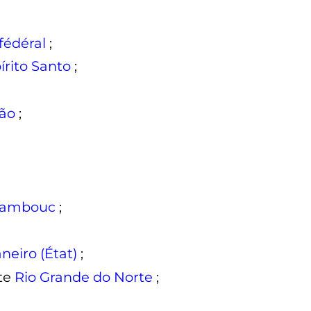
 fédéral
;
írito Santo
;
ão
;
nambouc
;
neiro (État)
;
Rio Grande do Norte
;