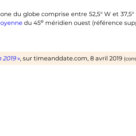
zone du globe comprise entre 52,5° W et 37,5° W
e
moyenne
du
45
méridien
ouest (référence sup
n 2019
»
, sur
timeanddate.com
,
8 avril 2019
(con