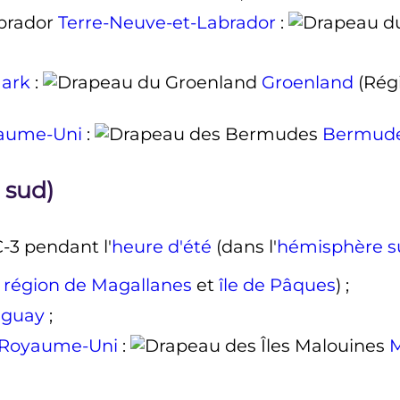
Terre-Neuve-et-Labrador
:
ark
:
Groenland
(Rég
aume-Uni
:
Bermud
 sud)
-3 pendant l'
heure d'été
(dans l'
hémisphère s
f
région de Magallanes
et
île de Pâques
)
;
aguay
;
Royaume-Uni
:
M