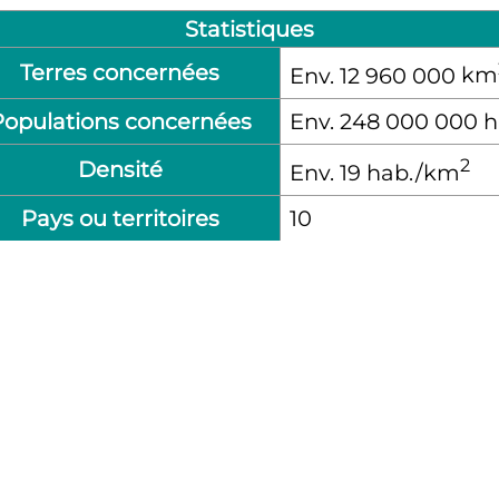
Statistiques
Terres concernées
Env. 12 960 000
km
Populations concernées
Env. 248 000 000
h
2
Densité
Env. 19 hab./km
Pays ou territoires
10