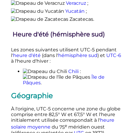
Veracruz
;
Yucatán
;
Zacatecas
.
Heure d'été (hémisphère sud)
Les zones suivantes utilisent UTC-5 pendant
l'
heure d'été
(dans l'
hémisphère sud
) et
UTC-6
à l'heure d'hiver
:
Chili
:
Île de
Pâques
.
Géographie
À l'origine, UTC-5 concerne une zone du globe
comprise entre 82,5° W et 67,5° W et l'heure
initialement utilisée correspondait à l'
heure
e
solaire moyenne
du
75
méridien
ouest
(référence supplantée par
UTC
en 1972).