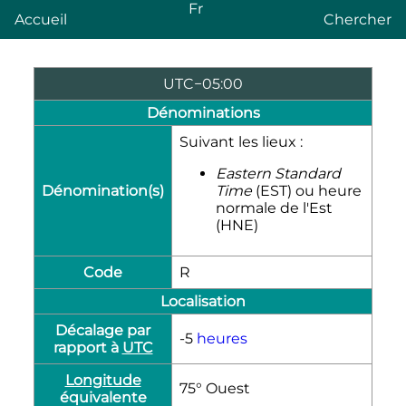
Fr
Accueil
Chercher
UTC−05:00
Dénominations
Suivant les lieux :
Eastern Standard
Dénomination(s)
Time
(EST) ou heure
normale de l'Est
(HNE)
Code
R
Localisation
Décalage par
-5
heures
rapport à
UTC
Longitude
75° Ouest
équivalente