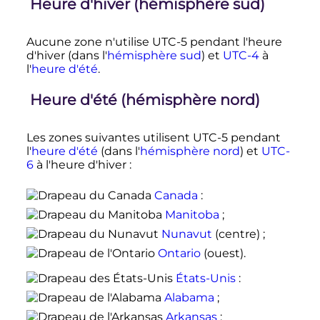
Heure d'hiver (hémisphère sud)
Aucune zone n'utilise UTC-5 pendant l'heure
d'hiver (dans l'
hémisphère sud
) et
UTC-4
à
l'
heure d'été
.
Heure d'été (hémisphère nord)
Les zones suivantes utilisent UTC-5 pendant
l'
heure d'été
(dans l'
hémisphère nord
) et
UTC-
6
à l'heure d'hiver :
Canada
:
Manitoba
;
Nunavut
(centre) ;
Ontario
(ouest).
États-Unis
:
Alabama
;
Arkansas
;