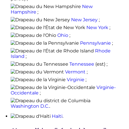
New
Hampshire
;
New Jersey
;
New York
;
Ohio
;
Pennsylvanie
;
Rhode
Island
;
Tennessee
(est) ;
Vermont
;
Virginie
;
Virginie-
Occidentale
;
Washington D.C.
.
Haïti
.