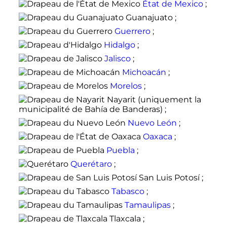
État de Mexico
;
Guanajuato
;
Guerrero
;
Hidalgo
;
Jalisco
;
Michoacán
;
Morelos
;
Nayarit
(uniquement la
municipalité de Bahía de Banderas) ;
Nuevo León
;
Oaxaca
;
Puebla
;
Querétaro
;
San Luis Potosí
;
Tabasco
;
Tamaulipas
;
Tlaxcala
;