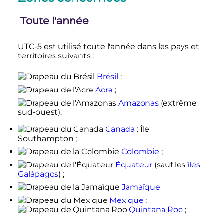
Toute l'année
UTC-5 est utilisé toute l'année dans les pays et
territoires suivants :
Brésil
:
Acre
;
Amazonas
(extrême
sud-ouest).
Canada
: Île
Southampton ;
Colombie
;
Équateur
(sauf les
îles
Galápagos
) ;
Jamaïque
;
Mexique
:
Quintana Roo
;