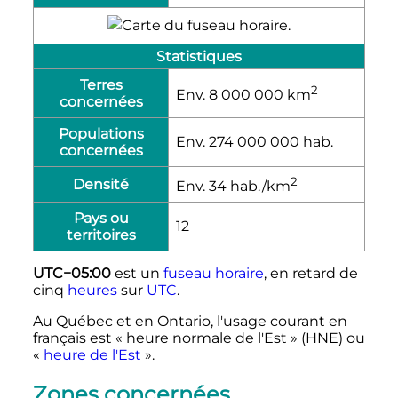
Statistiques
Terres
2
Env. 8 000 000
km
concernées
Populations
Env. 274 000 000
hab.
concernées
2
Densité
Env. 34 hab./km
Pays ou
12
territoires
UTC−05:00
est un
fuseau horaire
, en retard de
cinq
heures
sur
UTC
.
Au Québec et en Ontario, l'usage courant en
français est «
heure normale de l'Est
» (HNE) ou
«
heure de l'Est
».
Zones concernées