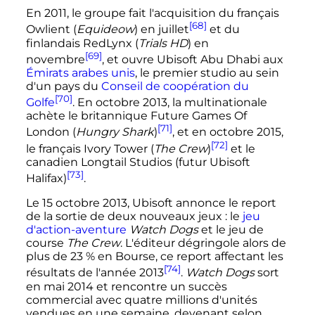
En 2011, le groupe fait l'acquisition du français
[68]
Owlient (
Equideow
) en juillet
et du
finlandais RedLynx (
Trials HD
) en
[69]
novembre
, et ouvre Ubisoft Abu Dhabi aux
Émirats arabes unis
, le premier studio au sein
d'un pays du
Conseil de coopération du
[70]
Golfe
. En octobre 2013, la multinationale
achète le britannique Future Games Of
[71]
London (
Hungry Shark
)
, et en octobre 2015,
[72]
le français Ivory Tower (
The Crew
)
et le
canadien Longtail Studios (futur Ubisoft
[73]
Halifax)
.
Le
15 octobre 2013
, Ubisoft annonce le report
de la sortie de deux nouveaux jeux
: le
jeu
d'action-aventure
Watch Dogs
et le jeu de
course
The Crew
. L'éditeur dégringole alors de
plus de 23
% en Bourse, ce report affectant les
[74]
résultats de l'année 2013
.
Watch Dogs
sort
en
mai 2014
et rencontre un succès
commercial avec quatre millions d'unités
vendues en une semaine, devenant selon