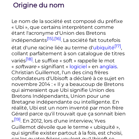
Origine du nom
Le nom de la société est composé du préfixe
«
Ubi
», que certains interprètent comme
étant l'acronyme d'Union des Bretons
[15]
,
[16]
indépendants
. La société fait toutefois
[17]
état d'une racine liée au terme d'
ubiquité
,
collant parfaitement à son catalogue de titres
[18]
variés
. Le suffixe «
soft
» rappelle le mot
«
software
» signifiant «
logiciel
» en
anglais
.
Christian Guillemot, l'un des cinq frères
cofondateurs d'Ubisoft a déclaré à ce sujet en
novembre 2014
:
« Il y a beaucoup de Bretons
qui aimeraient que Ubi signifie Union des
Bretons Indépendants, Union pour une
Bretagne indépendante ou intelligente. En
réalité, Ubi est un nom inventé par mon frère
Gérard parce qu'il trouvait que ça sonnait bien
[19]
»
. En 2012, lors d'une interview, Yves
Guillemot dévoile que le terme
« ubiquité »
,
qui signifie exister partout à la fois, est choisi,
car les quatre frères veulent qu'Ubisoft se