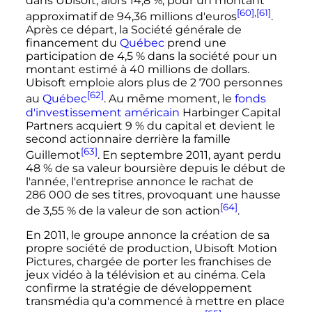
dans Ubisoft, alors 14,8
%, pour un montant
[60]
,
[61]
approximatif de
94,36 millions
d'euros
.
Après ce départ, la Société générale de
financement du
Québec
prend une
participation de 4,5
% dans la société pour un
montant estimé à
40 millions
de dollars.
Ubisoft emploie alors plus de
2 700 personnes
[62]
au
Québec
. Au même moment, le
fonds
d'investissement
américain
Harbinger Capital
Partners acquiert 9
% du capital et devient le
second actionnaire derrière la famille
[63]
Guillemot
. En
septembre 2011
, ayant perdu
48
% de sa valeur boursière depuis le début de
l'année, l'entreprise annonce le rachat de
286 000
de ses titres, provoquant une hausse
[64]
de 3,55
% de la valeur de son action
.
En 2011, le groupe annonce la création de sa
propre société de production, Ubisoft Motion
Pictures, chargée de porter les franchises de
jeux vidéo à la télévision et au cinéma. Cela
confirme la stratégie de développement
transmédia qu'a commencé à mettre en place