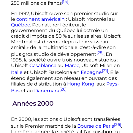
[14]
250 millions
de francs
.
En 1997, Ubisoft ouvre son premier studio sur
le
continent américain
: Ubisoft Montréal au
Québec
. Pour attirer l'éditeur, le
gouvernement du Québec lui octroie un
crédit d'impôts de 50
% sur les salaires. Ubisoft
Montréal est devenu depuis le «
vaisseau
amiral
» de la multinationale, c'est-à-dire son
[25]
plus gros studio de développement
. En
1998, la société ouvre trois nouveaux studios
:
Ubisoft
Casablanca
au
Maroc
, Ubisoft Milan en
[21]
Italie
et Ubisoft Barcelona en
Espagne
. Elle
étend également son réseau en ouvrant des
filiales de distribution à
Hong Kong
, aux
Pays-
[26]
Bas
et au
Danemark
.
Années 2000
En 2000, les actions d'Ubisoft sont transférées
[26]
sur le Premier marché de la
Bourse de Paris
.
La même année, la société fait l'acquisition du