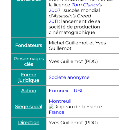
la licence
Tom Clancy
's
2007
: succès mondial
d'
Assassin's Creed
2011
: lancement de sa
société de production
cinématographique
Michel Guillemot et Yves
Fondateurs
Guillemot
Personnages
Yves Guillemot (PDG)
clés
Forme
Société anonyme
juridique
Action
Euronext
:
UBI
Montreuil
Siège social
France
Direction
Yves Guillemot (PDG)