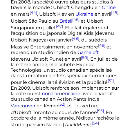
En 2008, la société ouvre plusieurs studios à
travers le monde
: Ubisoft Chengdu en
Chine
[44]
[45]
en mars
, Ubisoft Kiev en
Ukraine
en avril
,
[46]
Ubisoft São Paulo au
Brésil
et Ubisoft
[47]
Singapour en juillet
. Elle fait également
l'acquisition du japonais Digital Kids (devenu
[48]
Ubisoft Nagoya) en janvier
, du suédois
[49]
Massive Entertainment en novembre
et
reprend un studio indien de
Gameloft
[50]
(devenu Ubisoft Pune) en avril
. En juillet de
la même année, elle achète Hybride
Technologies, un studio canadien spécialisé
dans la création d'effets spéciaux numériques
[51]
pour le cinéma, la télévision et la publicité
.
En 2009, Ubisoft renforce son implantation sur
la côte ouest
nord-américaine
avec le rachat
du studio canadien Action Pants Inc. à
[52]
Vancouver
en février
, et l'ouverture
[53]
d'Ubisoft Toronto au cours de l'année
. En
octobre de la même année, l'éditeur rachète le
[54]
studio parisien Nadeo (
TrackMania
)
.