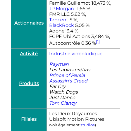
Famille Guillemot 18,473 %,
JP Morgan
11,66 %,
FMR LLC 5,62 %,
Tencent
5 %,
Actionnaires
BlackRock
5,05 %,
Adone' 3,4 %,
FCPE Ubi Actions 3,484 %,
[1]
Autocontrôle 0,36 %
Activité
Industrie vidéoludique
Rayman
Les Lapins crétins
Prince of Persia
Assassin's Creed
Produits
Far Cry
Watch Dogs
Just Dance
Tom Clancy
Les Deux Royaumes
Filiales
Ubisoft Motion Pictures
(voir également
studios
)