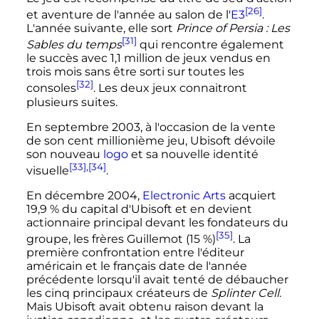
[26]
et aventure de l'année au salon de l'
E3
.
L'année suivante, elle sort
Prince of Persia
: Les
[31]
Sables du temps
qui rencontre également
le succès avec
1,1 million
de jeux vendus en
trois mois sans être sorti sur toutes les
[32]
consoles
. Les deux jeux connaitront
plusieurs suites.
En
septembre 2003
, à l'occasion de la vente
de son cent millionième jeu, Ubisoft dévoile
son nouveau
logo
et sa nouvelle identité
[33]
,
[34]
visuelle
.
En
décembre 2004
,
Electronic Arts
acquiert
19,9
% du capital d'Ubisoft et en devient
actionnaire principal devant les fondateurs du
[35]
groupe, les frères Guillemot (15
%)
. La
première confrontation entre l'éditeur
américain et le français date de l'année
précédente lorsqu'il avait tenté de débaucher
les cinq principaux créateurs de
Splinter Cell
.
Mais Ubisoft avait obtenu raison devant la