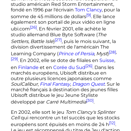
studio américain Red Storm Entertainment,
fondé en 1996 par l'écrivain
Tom Clancy
, pour la
[9]
somme de
45 millions
de dollars
. Elle lance
également son portail de jeux vidéo en ligne
[26]
ubi.com
. En
février 2001
, elle achète le
studio allemand Blue Byte Software (
The
[27]
Settlers
,
Battle Isle
)
, puis le mois suivant, la
division divertissement de l'américain The
[28]
,
Learning Company (
Prince of Persia
,
Myst
)
[29]
. En 2002, elle se dote de filiales en
Suisse
,
[26]
en
Finlande
et en
Corée du Sud
. Dans les
marchés européens, Ubisoft distribue en
outre plusieurs licences japonaises comme
SoulCalibur
,
Final Fantasy
,
Dragon Quest
. Sur le
marché français à destination des jeunes filles
Ubisoft distribue le jeu Jeune Styliste
[30]
développé par
Carré Multimedia
.
En 2002, elle sort le jeu
Tom Clancy's Splinter
Cell
qui rencontre un tel succès que les stocks
[12]
européens sont épuisés en moins de
24
h
.
Le jeu est récompensé du titre de Jeu d'action