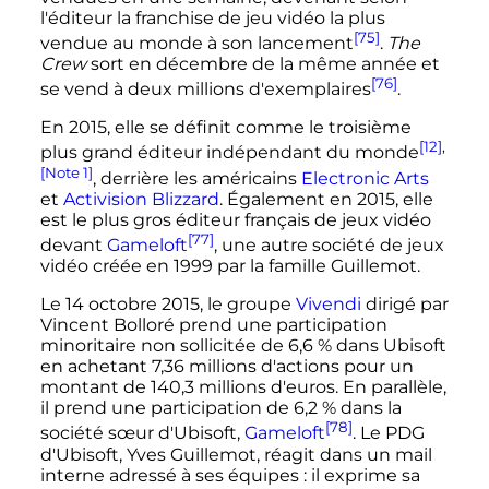
l'éditeur la franchise de jeu vidéo la plus
[75]
vendue au monde à son lancement
.
The
Crew
sort en décembre de la même année et
[76]
se vend à deux millions d'exemplaires
.
En 2015, elle se définit comme le troisième
[12]
,
plus grand éditeur indépendant du monde
[Note 1]
, derrière les américains
Electronic Arts
et
Activision Blizzard
. Également en 2015, elle
est le plus gros éditeur français de jeux vidéo
[77]
devant
Gameloft
, une autre société de jeux
vidéo créée en 1999 par la famille Guillemot.
Le
14 octobre 2015
, le groupe
Vivendi
dirigé par
Vincent Bolloré prend une participation
minoritaire non sollicitée de 6,6
% dans Ubisoft
en achetant
7,36 millions
d'actions pour un
montant de
140,3 millions
d'euros. En parallèle,
il prend une participation de 6,2
% dans la
[78]
société sœur d'Ubisoft,
Gameloft
. Le PDG
d'Ubisoft, Yves Guillemot, réagit dans un mail
interne adressé à ses équipes
: il exprime sa