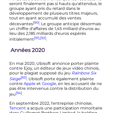
seront finalement pas si hauts qu'attendus, le
groupe ayant pris du retard dans le
développement de plusieurs titres majeurs,
tout en ayant accumulé des ventes
[90]
décevantes
. Le groupe anticipe désormais
un chiffre d'affaires de
1,45 milliard
d'euros au
lieu des
2,185 milliards
d'euros espérés
[91]
,
[92]
initialement
.
Années 2020
En mai 2020, Ubisoft annonce porter plainte
contre Ejoy, un éditeur de jeux vidéo chinois,
pour le plagiat supposé du jeu
Rainbow Six
[93]
Siege
. Ubisoft porte également plainte
contre
Apple
et
Google
, en les accusant de ne
pas être intervenus contre la distribution du
[94]
jeu
.
En septembre 2022, l'entreprise chinoise,
Tencent
a acquis une participation minoritaire
dans Guillemot Brothers Limited, la holding