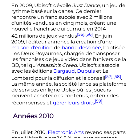
En 2009, Ubisoft dévoile
Just Dance
, un jeu de
rythme basé sur la danse. Ce dernier
rencontre un franc succès avec
2 millions
d'unités vendues en cinq mois, créant une
nouvelle franchise qui cumule en 2014
[55]
,
[56]
42 millions
de jeux vendus
. En
juin
2009
, l'éditeur annonce la création d'une
maison d'édition
de
bande dessinée
, baptisée
Les Deux Royaumes, chargée de transposer
les franchises de jeux vidéo dans l'univers de la
BD, tel qu'
Assassin's Creed
. Ubisoft s'associe
avec les éditions
Dargaud
,
Dupuis
et Le
[57]
,
[58]
Lombard pour la diffusion et le conseil
.
La même année, la société lance sa plateforme
de services en ligne Uplay où les joueurs
peuvent acheter des contenus, obtenir des
[59]
récompenses et
gérer leurs droits
.
Années 2010
En
juillet 2010
,
Electronic Arts
revend ses parts