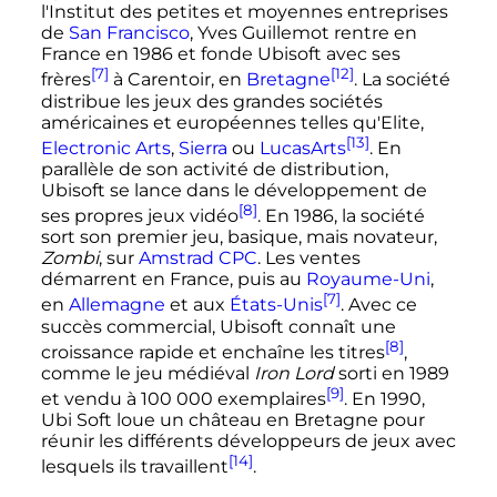
l'Institut des petites et moyennes entreprises
de
San Francisco
, Yves Guillemot rentre en
France en 1986 et fonde Ubisoft avec ses
[7]
[12]
frères
à Carentoir, en
Bretagne
. La société
distribue les jeux des grandes sociétés
américaines et européennes telles qu'Elite,
[13]
Electronic Arts
,
Sierra
ou
LucasArts
. En
parallèle de son activité de distribution,
Ubisoft se lance dans le développement de
[8]
ses propres jeux vidéo
. En 1986, la société
sort son premier jeu, basique, mais novateur,
Zombi
, sur
Amstrad CPC
. Les ventes
démarrent en France, puis au
Royaume-Uni
,
[7]
en
Allemagne
et aux
États-Unis
. Avec ce
succès commercial, Ubisoft connaît une
[8]
croissance rapide et enchaîne les titres
,
comme le jeu médiéval
Iron Lord
sorti en 1989
[9]
et vendu à
100 000 exemplaires
. En 1990,
Ubi Soft loue un château en Bretagne pour
réunir les différents développeurs de jeux avec
[14]
lesquels ils travaillent
.