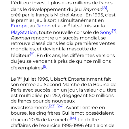
L'éditeur investit plusieurs millions de francs
[8]
dans le développement du jeu
Rayman
,
créé par le français Michel Ancel. En 1995, c'est
le premier jeu à sortir simultanément en
Europe
, au
Japon
et aux États-Unis sur la
[7]
PlayStation
, toute nouvelle console de
Sony
.
Rayman
rencontre un succès mondial, se
retrouve classé dans les dix premières ventes
mondiales, et devient la mascotte de
[8]
l'éditeur
. En dix ans, les différentes versions
du jeu se vendent à près de quinze millions
[9]
d'exemplaires
.
er
Le
1
juillet 1996
, Ubisoft Entertainment fait
son entrée au Second Marché de la Bourse de
Paris avec succès
: en un jour, la valeur du titre
est multipliée par 252, dégageant
50 millions
de francs pour de nouveaux
[23]
,
[24]
investissements
. Avant l'entrée en
bourse, les cinq frères Guillemot possédaient
[14]
chacun 20
% de la société
. Le chiffre
d'affaires de l'exercice 1995-1996 était alors de