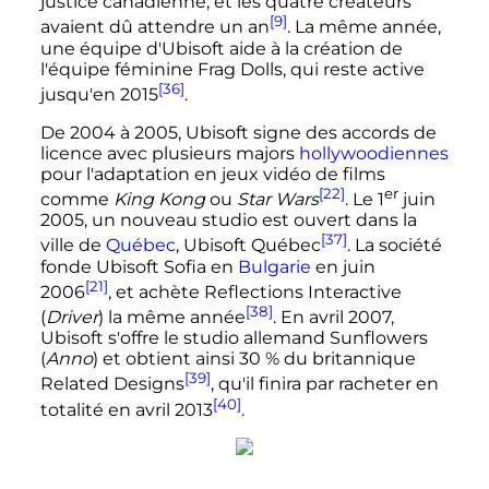
justice canadienne, et les quatre créateurs
[9]
avaient dû attendre un an
. La même année,
une équipe d'Ubisoft aide à la création de
l'équipe féminine Frag Dolls, qui reste active
[36]
jusqu'en 2015
.
De 2004 à 2005, Ubisoft signe des accords de
licence avec plusieurs majors
hollywoodiennes
pour l'adaptation en jeux vidéo de films
[22]
er
comme
King Kong
ou
Star Wars
. Le
1
juin
2005
, un nouveau studio est ouvert dans la
[37]
ville de
Québec
, Ubisoft Québec
. La société
fonde Ubisoft Sofia en
Bulgarie
en
juin
[21]
2006
, et achète Reflections Interactive
[38]
(
Driver
) la même année
. En
avril 2007
,
Ubisoft s'offre le studio allemand Sunflowers
(
Anno
) et obtient ainsi 30
% du britannique
[39]
Related Designs
, qu'il finira par racheter en
[40]
totalité en
avril 2013
.