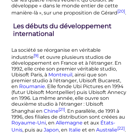
développe
« dans le monde entier de cette
[20]
manière-là »
, sur une proposition de Gérard
.
Les débuts du développement
international
La société se réorganise en véritable
[9]
industrie
et ouvre plusieurs studios de
développement en France et à l'étranger. En
1992, elle crée son premier véritable studio,
Ubisoft Paris, à
Montreuil
, ainsi que son
premier studio à l'étranger, Ubisoft Bucarest,
en
Roumanie
. Elle fonde Ubi Pictures en 1994
(futur Ubisoft Montpellier) puis Ubisoft Annecy
en 1996. La même année, elle ouvre son
deuxième studio à l'étranger
: Ubisoft
[21]
Shanghai en
Chine
. En parallèle, de 1991 à
1996, des filiales de distribution sont créées au
Royaume-Uni
, en
Allemagne
et aux
États-
[22]
Unis
, puis au
Japon
, en
Italie
et en
Australie
.