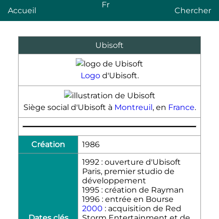
Fr
Accueil
Chercher
Ubisoft
Logo
d'Ubisoft.
Siège social d'Ubisoft à
Montreuil
, en
France
.
Création
1986
1992 : ouverture d'Ubisoft
Paris, premier studio de
développement
1995 : création de Rayman
1996 : entrée en Bourse
2000
: acquisition de Red
Dates clés
Storm Entertainment et de