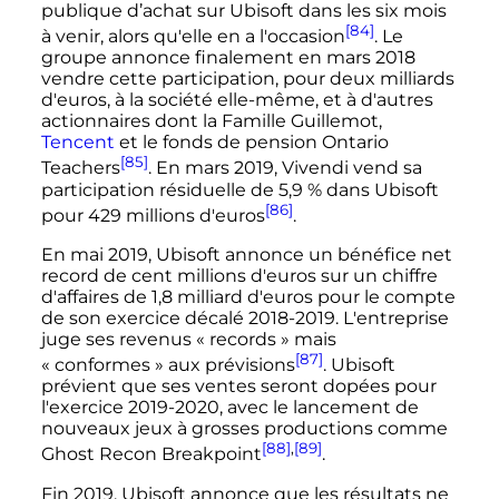
publique d’achat sur Ubisoft dans les six mois
[84]
à venir, alors qu'elle en a l'occasion
. Le
groupe annonce finalement en mars 2018
vendre cette participation, pour deux milliards
d'euros, à la société elle-même, et à d'autres
actionnaires dont la Famille Guillemot,
Tencent
et le fonds de pension Ontario
[85]
Teachers
. En mars 2019, Vivendi vend sa
participation résiduelle de 5,9
% dans Ubisoft
[86]
pour
429 millions
d'euros
.
En mai 2019, Ubisoft annonce un bénéfice net
record de cent millions d'euros sur un chiffre
d'affaires de
1,8 milliard
d'euros pour le compte
de son exercice décalé 2018-2019. L'entreprise
juge ses revenus «
records
» mais
[87]
«
conformes
» aux prévisions
. Ubisoft
prévient que ses ventes seront dopées pour
l'exercice 2019-2020, avec le lancement de
nouveaux jeux à grosses productions comme
[88]
,
[89]
Ghost Recon Breakpoint
.
Fin 2019, Ubisoft annonce que les résultats ne