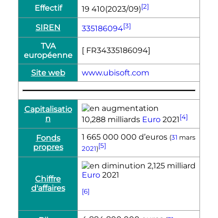
[2]
Effectif
19 410(2023/09)
[3]
SIREN
335186094
TVA
[ FR34335186094]
européenne
Site web
www.ubisoft.com
Capitalisatio
[4]
n
10,288 milliards
Euro
2021
1 665 000 000 d’euros
Fonds
(
31
mars
[5]
propres
2021
)
2,125 milliard
Euro
2021
Chiffre
d'affaires
[6]