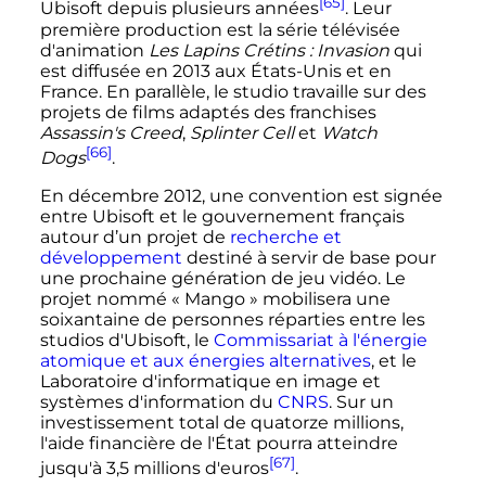
[65]
Ubisoft depuis plusieurs années
. Leur
première production est la série télévisée
d'animation
Les Lapins Crétins
: Invasion
qui
est diffusée en 2013 aux États-Unis et en
France. En parallèle, le studio travaille sur des
projets de films adaptés des franchises
Assassin's Creed
,
Splinter Cell
et
Watch
[66]
Dogs
.
En
décembre 2012
, une convention est signée
entre Ubisoft et le gouvernement français
autour d’un projet de
recherche et
développement
destiné à servir de base pour
une prochaine génération de jeu vidéo. Le
projet nommé «
Mango
» mobilisera une
soixantaine de personnes réparties entre les
studios d'Ubisoft, le
Commissariat à l'énergie
atomique et aux énergies alternatives
, et le
Laboratoire d'informatique en image et
systèmes d'information du
CNRS
. Sur un
investissement total de quatorze millions,
l'aide financière de l'État pourra atteindre
[67]
jusqu'à
3,5 millions
d'euros
.