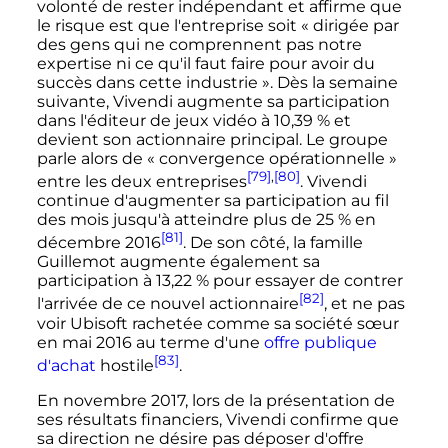
volonté de rester indépendant et affirme que
le risque est que l'entreprise soit
« dirigée par
des gens qui ne comprennent pas notre
expertise ni ce qu'il faut faire pour avoir du
succès dans cette industrie »
. Dès la semaine
suivante, Vivendi augmente sa participation
dans l'éditeur de jeux vidéo à 10,39
% et
devient son actionnaire principal. Le groupe
parle alors de
« convergence opérationnelle »
[79]
,
[80]
entre les deux entreprises
. Vivendi
continue d'augmenter sa participation au fil
des mois jusqu'à atteindre plus de 25
% en
[81]
décembre 2016
. De son côté, la famille
Guillemot augmente également sa
participation à 13,22
% pour essayer de contrer
[82]
l'arrivée de ce nouvel actionnaire
, et ne pas
voir Ubisoft rachetée comme sa société sœur
en
mai 2016
au terme d'une
offre publique
[83]
d'achat
hostile
.
En novembre 2017, lors de la présentation de
ses résultats financiers, Vivendi confirme que
sa direction ne désire pas déposer d'offre