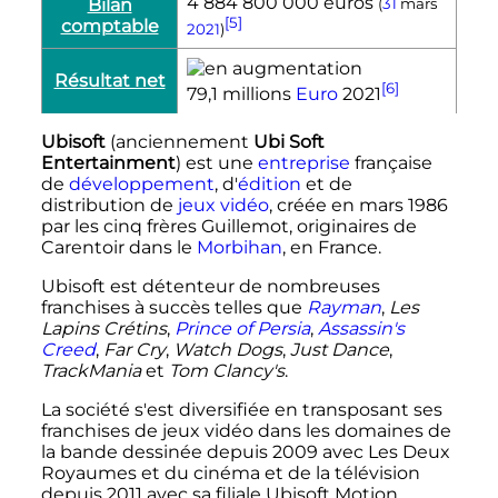
4 884 800 000 euros
Bilan
(
31
mars
[5]
comptable
2021
)
Résultat net
[6]
79,1 millions
Euro
2021
Ubisoft
(anciennement
Ubi Soft
Entertainment
) est une
entreprise
française
de
développement
, d'
édition
et de
distribution de
jeux vidéo
, créée en
mars 1986
par les cinq frères Guillemot, originaires de
Carentoir dans le
Morbihan
, en France.
Ubisoft est détenteur de nombreuses
franchises à succès telles que
Rayman
,
Les
Lapins Crétins
,
Prince of Persia
,
Assassin's
Creed
,
Far Cry
,
Watch Dogs
,
Just Dance
,
TrackMania
et
Tom Clancy's
.
La société s'est diversifiée en transposant ses
franchises de jeux vidéo dans les domaines de
la bande dessinée depuis 2009 avec Les Deux
Royaumes et du cinéma et de la télévision
depuis 2011 avec sa filiale Ubisoft Motion