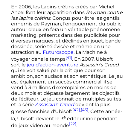
En 2006, les Lapins crétins créés par Michel
Ancel font leur apparition dans
Rayman contre
les lapins crétins
. Conçus pour être les gentils
ennemis de Rayman, l'engouement du public
autour d'eux en fera un véritable phénomène
marketing, présents dans des publicités pour
diverses marques, et déclinés en jouet, bande
dessinée, série télévisée et même en une
attraction au
Futuroscope
, La Machine à
[41]
voyager dans le temps
. En 2007, Ubisoft
sort le
jeu d'action-aventure
Assassin's Creed
qui se voit salué par la critique pour son
ambition, son audace et son esthétique. Le jeu
est également un succès commercial, il se
vend à
3 millions
d'exemplaires en moins de
deux mois et dépasse largement les objectifs
de l'éditeur. Le jeu connait de multiples suites
et la série
Assassin's Creed
devient la plus
[42]
,
[43]
grosse franchise d'Ubisoft
. Cette année-
e
là, Ubisoft devient le
3
éditeur
indépendant
[22]
de jeux vidéo au monde
.