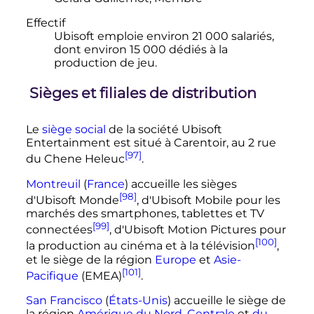
Effectif
Ubisoft emploie environ
21 000 salariés
,
dont environ
15 000
dédiés à la
production de jeu.
Sièges et filiales de distribution
Le
siège social
de la société Ubisoft
Entertainment est situé à Carentoir, au 2 rue
[97]
du Chene Heleuc
.
Montreuil
(
France
) accueille les sièges
[98]
d'Ubisoft Monde
, d'Ubisoft Mobile pour les
marchés des smartphones, tablettes et TV
[99]
connectées
, d'Ubisoft Motion Pictures pour
[100]
la production au cinéma et à la télévision
,
et le siège de la région
Europe
et
Asie-
[101]
Pacifique
(
EMEA
)
.
San Francisco
(
États-Unis
) accueille le siège de
la région
Amérique du Nord
,
Centrale
et
du