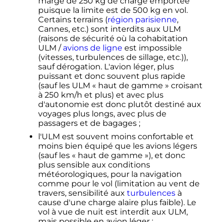
marge de
250
kg
de charge emportée
puisque la limite est de
500
kg
en vol.
Certains terrains (
région parisienne
,
Cannes
,
etc.
) sont interdits aux ULM
(raisons de sécurité où la cohabitation
ULM /
avions de ligne
est impossible
(vitesses, turbulences de sillage
,
etc.
)),
sauf dérogation. L'avion léger, plus
puissant et donc souvent plus rapide
(sauf les ULM «
haut de gamme
» croisant
à
250
km/h
et plus) et avec plus
d'autonomie est donc plutôt destiné aux
voyages plus longs, avec plus de
passagers et de bagages
;
l'ULM est souvent moins confortable et
moins bien équipé que les avions légers
(sauf les «
haut de gamme
»), et donc
plus sensible aux conditions
météorologiques, pour la navigation
comme pour le vol (limitation au vent de
travers, sensibilité aux
turbulences
à
cause d'une charge alaire plus faible). Le
vol à vue de nuit est interdit aux ULM,
mais possible en avion léger
;