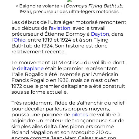
«
Baignoire volante
» (
Dormoy's
Flying Bathtub
,
1924), précurseur des ultra-légers motorisés.
Les débuts de l'ultraléger motorisé remontent
aux débuts de l'
aviation
, avec le travail
précurseur d'Étienne Dormoy à
Dayton
, dans
l'
Ohio
, entre 1919 et 1924 et à son
Flying
Bathtub
de 1924. Son histoire est donc
relativement récente.
Le mouvement ULM est issu du vol libre dont
le
deltaplane
était le premier représentant.
L'aile Rogallo a été inventée par l'Américain
Francis Rogallo en 1936, mais ce n'est qu'en
1972 que le premier deltaplane a été construit
sous sa forme actuelle.
Très rapidement, l'idée de s'affranchir du relief
pour décoller par leurs propres moyens,
poussa une poignée de
pilotes
de vol libre à
adjoindre un moteur de tronçonneuse sur de
simples ailes delta. Des pionniers comme
Roland Magallon et son
Mosquito 210
ou
encore comme Jean-Marc Geiser avec son