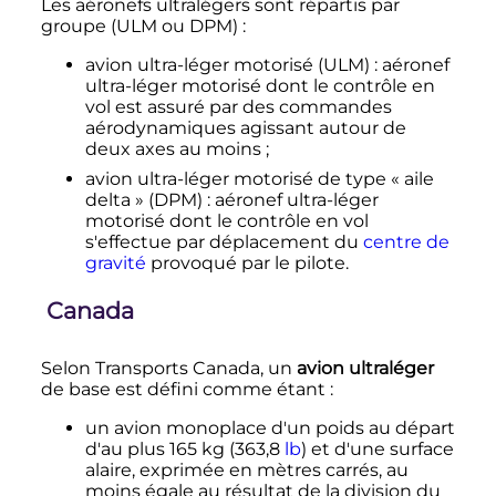
Les aéronefs ultralégers sont répartis par
groupe (ULM ou DPM)
:
avion ultra-léger motorisé (ULM)
: aéronef
ultra-léger motorisé dont le contrôle en
vol est assuré par des commandes
aérodynamiques agissant autour de
deux axes au moins
;
avion ultra-léger motorisé de type «
aile
delta
» (DPM)
: aéronef ultra-léger
motorisé dont le contrôle en vol
s'effectue par déplacement du
centre de
gravité
provoqué par le pilote.
Canada
Selon Transports Canada, un
avion ultraléger
de base est défini comme étant
:
un avion monoplace d'un poids au départ
d'au plus
165
kg
(
363,8
lb
) et d'une surface
alaire, exprimée en mètres carrés, au
moins égale au résultat de la division du