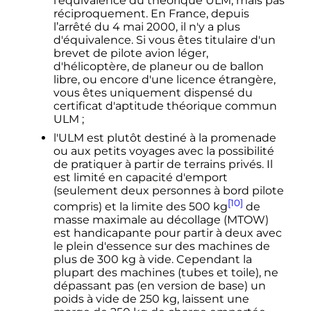
l'équivalence du théorique ULM, mais pas
réciproquement. En France, depuis
l’arrêté du
4 mai 2000
, il n'y a plus
d'équivalence. Si vous êtes titulaire d'un
brevet de pilote avion léger,
d'hélicoptère, de planeur ou de ballon
libre, ou encore d'une licence étrangère,
vous êtes uniquement dispensé du
certificat d'aptitude théorique commun
ULM
;
l'ULM est plutôt destiné à la promenade
ou aux petits voyages avec la possibilité
de pratiquer à partir de terrains privés. Il
est limité en capacité d'emport
(seulement deux personnes à bord pilote
[10]
compris) et la limite des
500
kg
de
masse maximale au décollage (MTOW)
est handicapante pour partir à deux avec
le plein d'essence sur des machines de
plus de
300
kg
à vide. Cependant la
plupart des machines (tubes et toile), ne
dépassant pas (en version de base) un
poids à vide de
250
kg
, laissent une