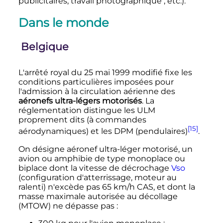
publicitaires, travail photographique ,
etc.
).
Dans le monde
Belgique
L'arrêté royal du
25 mai 1999
modifié fixe les
conditions particulières imposées pour
l'admission à la circulation aérienne des
aéronefs ultra-légers motorisés
. La
réglementation distingue les ULM
proprement dits (à commandes
[15]
aérodynamiques) et les DPM (pendulaires)
.
On désigne aéronef ultra-léger motorisé, un
avion ou amphibie de type monoplace ou
biplace dont la vitesse de décrochage
Vso
(configuration d'atterrissage, moteur au
ralenti) n'excède pas
65
km/h
CAS, et dont la
masse maximale autorisée au décollage
(MTOW) ne dépasse pas
: