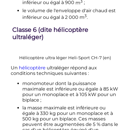
3
inférieur ou égal à
900
m
;
le volume de l'enveloppe d'air chaud est
3
inférieur ou égal à
2 000
m
.
Classe 6 (dite hélicoptère
ultraléger)
Hélicoptère ultra léger Heli-Sport CH-7
(en)
Un
hélicoptère
ultraléger répond aux
conditions techniques suivantes
:
monomoteur dont la puissance
maximale est inférieure ou égale à
85
kW
pour un monoplace et à
105
kW
pour un
biplace
;
la masse maximale est inférieure ou
égale à
330
kg
pour un monoplace et à
500
kg
pour un biplace. Ces masses
peuvent être augmentées de 5
% dans le
cas d'un hélicoptère équipé d'un