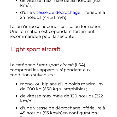
de vitesse maximale de
55 nœuds
(
102
km/h
)
;
d'une
vitesse de décrochage
inférieure à
24 nœuds
(
44,5
km/h
).
La loi n'impose aucune licence ou formation.
Une formation est cependant fortement
recommandée pour la sécurité.
Light sport aircraft
La catégorie
Light sport aircraft
(LSA)
comprend les appareils répondant aux
conditions suivantes
:
mono- ou biplace d'un poids maximum
de
600
kg
(
650
kg
si amphibie)
;
de vitesse maximale de
120 nœuds
(
222
km/h
)
;
d'une vitesse de décrochage inférieure à
45 nœuds
(
83
km/h
)en configuration