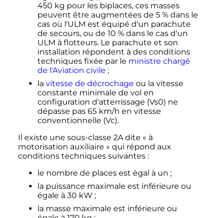
450
kg
pour les biplaces, ces masses
peuvent être augmentées de 5
% dans le
cas où l'ULM est équipé d'un parachute
de secours, ou de 10
% dans le cas d'un
ULM à flotteurs. Le parachute et son
installation répondent à des conditions
techniques fixée par le
ministre chargé
de l'Aviation civile
;
la
vitesse de décrochage
ou la vitesse
constante minimale de vol en
configuration d'atterrissage (Vs0) ne
dépasse pas
65
km/h
en vitesse
conventionnelle (Vc).
Il existe une sous-classe 2A dite «
à
motorisation auxiliaire
» qui répond aux
conditions techniques suivantes
:
le nombre de places est égal à un
;
la puissance maximale est inférieure ou
égale à
30
kW
;
la masse maximale est inférieure ou
égale à
170
kg
;