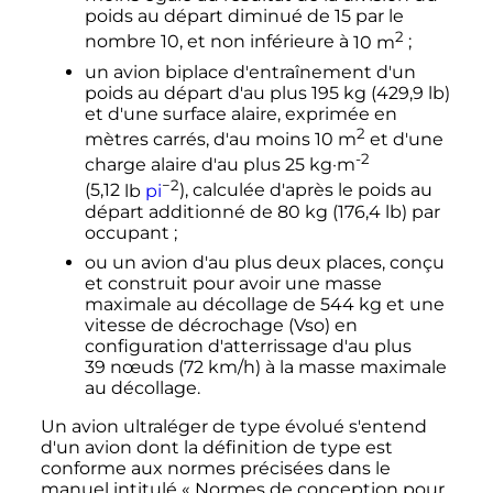
poids au départ diminué de 15 par le
2
nombre 10, et non inférieure à
10
m
;
un avion biplace d'entraînement d'un
poids au départ d'au plus
195
kg
(
429,9 lb
)
et d'une surface alaire, exprimée en
2
mètres carrés, d'au moins
10
m
et d'une
-2
charge alaire d'au plus
25
kg
·
m
−2
(
5,12
lb
pi
), calculée d'après le poids au
départ additionné de
80
kg
(
176,4
lb
) par
occupant
;
ou un avion d'au plus deux places, conçu
et construit pour avoir une masse
maximale au décollage de
544
kg
et une
vitesse de décrochage (Vso) en
configuration d'atterrissage d'au plus
39 nœuds
(
72
km/h
) à la masse maximale
au décollage.
Un avion ultraléger de type évolué s'entend
d'un avion dont la définition de type est
conforme aux normes précisées dans le
manuel intitulé «
Normes de conception pour