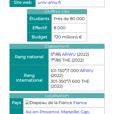
Site web
univ-amu.fr
Chiffres-clés
Étudiants
Près de 80 000
Effectif
8 000
Budget
720 millions €
Classement
e
5
/85
ARWU
(2022)
Rang national
e
7
/85 THE (2022)
e
101-150
/1 000
ARWU
Rang
(2022)
international
e
301-350
/1 600 THE
(2022)
Localisation
Pays
France
Aix-en-Provence
,
Marseille
,
Gap
,