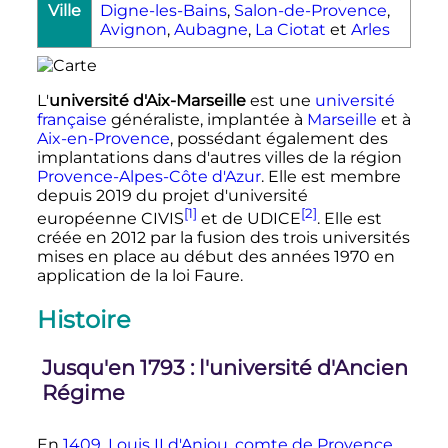
Ville
Digne-les-Bains
,
Salon-de-Provence
,
Avignon
,
Aubagne
,
La Ciotat
et
Arles
L'
université d'Aix-Marseille
est une
université
française
généraliste, implantée à
Marseille
et à
Aix-en-Provence
, possédant également des
implantations dans d'autres villes de la région
Provence-Alpes-Côte d'Azur
. Elle est membre
depuis 2019 du projet d'université
[1]
[2]
européenne CIVIS
et de UDICE
. Elle est
créée en 2012 par la fusion des trois universités
mises en place au début des années 1970 en
application de la loi Faure.
Histoire
Jusqu'en 1793
: l'université d'Ancien
Régime
En
1409
,
Louis II d'Anjou
,
comte de Provence
,