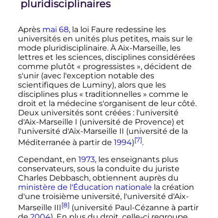
pluridisciplinaires
Après
mai 68
, la loi Faure redessine les
universités en unités plus petites, mais sur le
mode pluridisciplinaire. À Aix-Marseille, les
lettres et les sciences, disciplines considérées
comme plutôt «
progressistes
», décident de
s'unir (avec l'exception notable des
scientifiques de Luminy), alors que les
disciplines plus «
traditionnelles
» comme le
droit et la médecine s'organisent de leur côté.
Deux universités sont créées
: l'université
d'Aix-Marseille I (université de Provence) et
l'université d'Aix-Marseille II (université de la
[7]
Méditerranée à partir de
1994
)
.
Cependant, en
1973
, les enseignants plus
conservateurs, sous la conduite du juriste
Charles Debbasch, obtiennent auprès du
ministère de l'Éducation nationale
la création
d'une troisième université, l'université d'Aix-
[8]
Marseille III
(université Paul-Cézanne à partir
de
2004
). En plus du droit, celle-ci regroupe