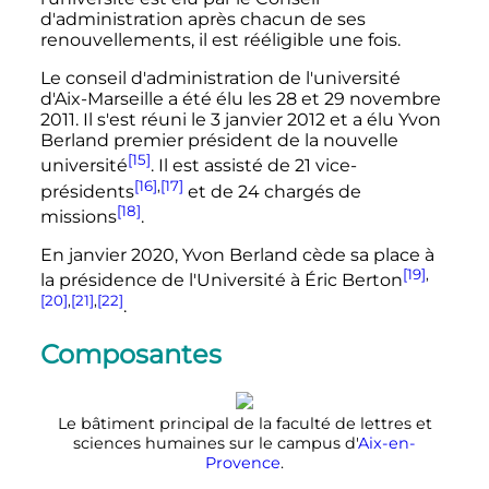
d'administration après chacun de ses
renouvellements, il est rééligible une fois.
Le conseil d'administration de l'université
d'Aix-Marseille a été élu les 28 et
29 novembre
2011
. Il s'est réuni le
3 janvier 2012
et a élu Yvon
Berland premier président de la nouvelle
[15]
université
. Il est assisté de
21 vice-
[16]
,
[17]
présidents
et de
24 chargés
de
[18]
missions
.
En janvier 2020, Yvon Berland cède sa place à
[19]
,
la présidence de l'Université à Éric Berton
[20]
,
[21]
,
[22]
.
Composantes
Le bâtiment principal de la faculté de lettres et
sciences humaines sur le campus d'
Aix-en-
Provence
.