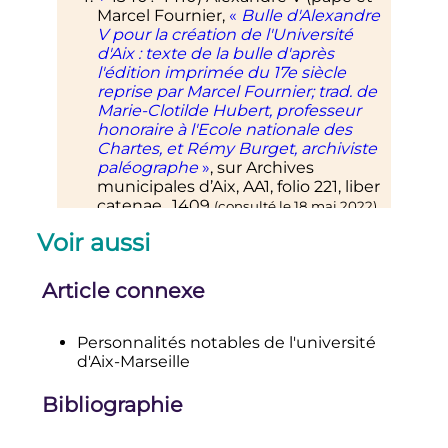
Marcel
Fournier
,
«
Bulle d'Alexandre
V pour la création de l'Université
d'Aix
: texte de la bulle d'après
l'édition imprimée du 17e siècle
reprise par Marcel Fournier; trad. de
Marie-Clotilde Hubert, professeur
honoraire à l'Ecole nationale des
Chartes, et Rémy Burget, archiviste
paléographe
»
, sur
Archives
municipales d’Aix, AA1, folio 221, liber
catenae.
,
1409
(consulté le
18 mai 2022
)
↑
Lien brisé
Une ville, une
Voir aussi
université, une histoire
, consulté le
19-12-2011
Article connexe
↑
Pour une description synthétique
de l'ensemble des professeurs et
des érudites qui ont enseigné à
Personnalités notables de l'université
l’Université d’Aix depuis sa
d'Aix-Marseille
constitution jusqu’à 1793, voir
David
de la Croix
et Alice Fabre (2021),
Bibliographie
Scholars and Literati at the
University of Aix (1409-1793)
,