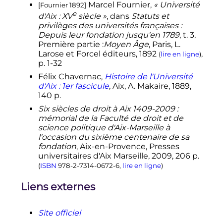
Repertorium Eruditorum Totius
Marcel Fournier,
« Université
[Fournier 1892]
Europae , 4
: 35-44
e
d'Aix :
XV
siècle »
, dans
Statuts et
↑
Décret du 23 décembre 1970
privilèges des universités françaises :
portant érection d’universités et
Depuis leur fondation jusqu'en 1789
,
t.
3,
instituts nationaux polytechniques
Première partie :
Moyen Âge
, Paris, L.
en établissements publics à
Larose et Forcel éditeurs,
1892
,
(
lire en ligne
)
caractère scientifique et culturel
p.
1-32
o
↑
Décret
n
73-739 du 26 juillet 1973
Félix Chavernac,
Histoire de l'Université
portant création d’une troisième
d'Aix : 1er fascicule
, Aix, A. Makaire,
1889
,
université dans l’académie d’Aix-
140
p.
Marseille
Six siècles de droit à Aix 1409-2009 :
o
mémorial de la Faculté de droit et de
↑
Créé par le
décret
n
2007-380 du
science politique d'Aix-Marseille à
21 mars 2007 portant création de
l'occasion du sixième centenaire de sa
l'établissement public de
fondation
, Aix-en-Provence, Presses
coopération scientifique «
Aix-
universitaires d'Aix Marseille,
2009
, 206
p.
Marseille Université
»
et dissout par
(
ISBN
978-2-7314-0672-6
,
lire en ligne
)
o
le
décret
n
2012-177 du 6 février
2012 portant dissolution de
Liens externes
l'établissement public de
coopération scientifique «
Aix-
Marseille Université
»
Site officiel
↑
«
Compte-rendu analytique de la