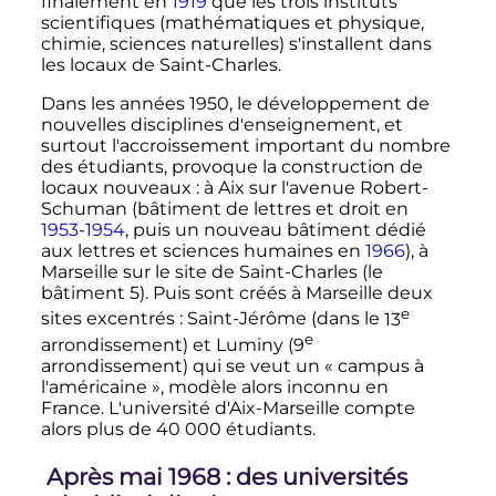
finalement en
1919
que les trois instituts
scientifiques (mathématiques et physique,
chimie, sciences naturelles) s'installent dans
les locaux de Saint-Charles.
Dans les années 1950, le développement de
nouvelles disciplines d'enseignement, et
surtout l'accroissement important du nombre
des étudiants, provoque la construction de
locaux nouveaux
: à Aix sur l'avenue Robert-
Schuman (bâtiment de lettres et droit en
1953
-
1954
, puis un nouveau bâtiment dédié
aux lettres et sciences humaines en
1966
), à
Marseille sur le site de Saint-Charles (le
bâtiment 5). Puis sont créés à Marseille deux
e
sites excentrés
: Saint-Jérôme (dans le
13
e
arrondissement
) et Luminy (
9
arrondissement
) qui se veut un «
campus à
l'américaine
», modèle alors inconnu en
France. L'université d'Aix-Marseille compte
alors plus de
40 000 étudiants
.
Après mai 1968
: des universités