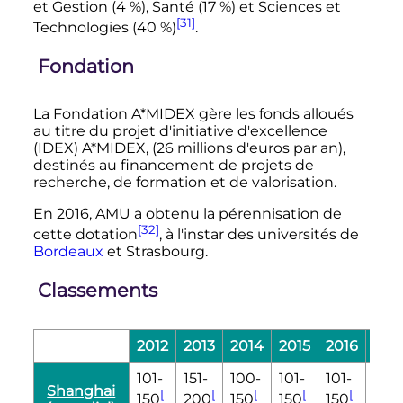
et Gestion (4
%), Santé (17
%) et Sciences et
[31]
Technologies (40
%)
.
Fondation
La Fondation A*MIDEX gère les fonds alloués
au titre du projet d'initiative d'excellence
(IDEX) A*MIDEX, (
26 millions
d'euros par an),
destinés au financement de projets de
recherche, de formation et de valorisation.
En 2016, AMU a obtenu la pérennisation de
[32]
cette dotation
, à l'instar des universités de
Bordeaux
et Strasbourg.
Classements
2012
2013
2014
2015
2016
201
101-
151-
100-
101-
101-
101-
Shanghai
[
[
[
[
[
[
150
200
150
150
150
150