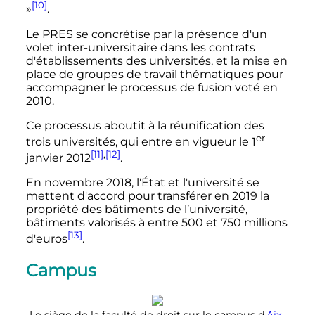
[10]
»
.
Le PRES se concrétise par la présence d'un
volet inter-universitaire dans les contrats
d'établissements des universités, et la mise en
place de groupes de travail thématiques pour
accompagner le processus de fusion voté en
2010.
Ce processus aboutit à la réunification des
er
trois universités, qui entre en vigueur le
1
[11]
,
[12]
janvier 2012
.
En
novembre 2018
, l'État et l'université se
mettent d'accord pour transférer en 2019 la
propriété des bâtiments de l’université,
bâtiments valorisés à entre 500 et
750 millions
[13]
d'euros
.
Campus
Le siège de la faculté de droit sur le campus d'
Aix-