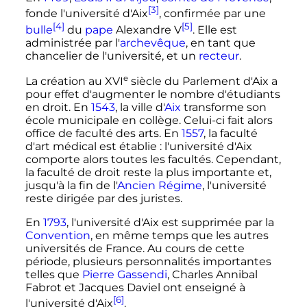
[3]
fonde l'université d'Aix
, confirmée par une
[4]
[5]
bulle
du
pape
Alexandre V
. Elle est
administrée par l'
archevêque
, en tant que
chancelier de l'université, et un
recteur
.
e
La création au
XVI
siècle
du Parlement d'Aix a
pour effet d'augmenter le nombre d'étudiants
en droit. En
1543
, la ville d'
Aix
transforme son
école municipale en collège. Celui-ci fait alors
office de faculté des arts. En
1557
, la faculté
d'art médical est établie
: l'université d'Aix
comporte alors toutes les facultés. Cependant,
la faculté de droit reste la plus importante et,
jusqu'à la fin de l'
Ancien Régime
, l'université
reste dirigée par des juristes.
En
1793
, l'université d'Aix est supprimée par la
Convention
, en même temps que les autres
universités de France. Au cours de cette
période, plusieurs personnalités importantes
telles que
Pierre Gassendi
, Charles Annibal
Fabrot et Jacques Daviel ont enseigné à
[6]
l'université d'Aix
.