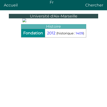
Fr
Accueil
Chercher
Université d'Aix-Marseille
Histoire
Fondation
2012
(historique :
1409
)