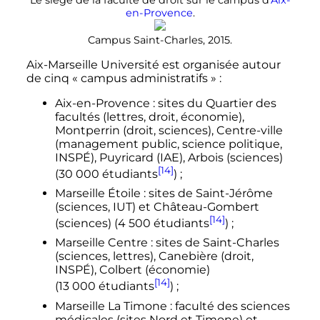
en-Provence
.
Campus Saint-Charles, 2015.
Aix-Marseille Université est organisée autour
de cinq «
campus administratifs
»
:
Aix-en-Provence
: sites du Quartier des
facultés (lettres, droit, économie),
Montperrin (droit, sciences), Centre-ville
(management public, science politique,
INSPÉ), Puyricard (IAE), Arbois (sciences)
[14]
(
30 000 étudiants
)
;
Marseille Étoile
: sites de Saint-Jérôme
(sciences, IUT) et Château-Gombert
[14]
(sciences) (
4 500 étudiants
)
;
Marseille Centre
: sites de Saint-Charles
(sciences, lettres), Canebière (droit,
INSPÉ), Colbert (économie)
[14]
(
13 000 étudiants
)
;
Marseille La Timone
: faculté des sciences
médicales (sites Nord et Timone) et