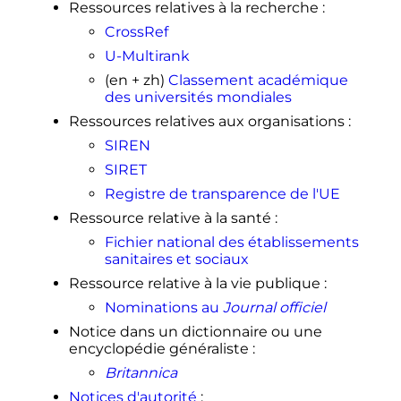
Ressources relatives à la recherche
:
réunion du 11 juillet 2007
»
, sur
le
site du
Sénat français
CrossRef
↑
Décret n° 2011-1010 du 24 août
U-Multirank
2011 portant création de l'université
(en + zh)
Classement académique
d'Aix-Marseille
des universités mondiales
↑
Christelle Gérand, «
Aix-Marseille,
Ressources relatives aux organisations
:
laboratoire de la fusion des
SIREN
universités
: Le pari du gigantisme
pour grimper dans les classements
SIRET
internationaux
»,
Le Monde
Registre de transparence de l'UE
diplomatique
,
septembre 2016
(
lire
en ligne
)
Ressource relative à la santé
:
↑
Paul Molga,
«
Aix-Marseille
Fichier national des établissements
Université va hériter de plus d'un
sanitaires et sociaux
demi-milliard d'euros de patrimoine
Ressource relative à la vie publique
:
immobilier
»
, sur
Les Echos
,
9
Nominations au
Journal officiel
novembre 2018
Notice dans un dictionnaire ou une
1
2
3
4
5
6
encyclopédie généraliste
:
«
SUP_La_Provence_dble_page_avril
_2013
»
, sur
La Provence
Britannica
↑
«
Yvon Berland officiellement
Notices d'autorité
: