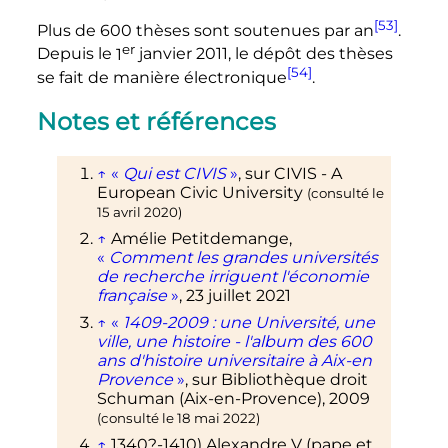
[53]
Plus de 600 thèses sont soutenues par an
.
er
Depuis le
1
janvier 2011
, le dépôt des thèses
[54]
se fait de manière électronique
.
Notes et références
↑
«
Qui est CIVIS
»
, sur
CIVIS - A
European Civic University
(consulté le
15 avril 2020
)
↑
Amélie Petitdemange,
«
Comment les grandes universités
de recherche irriguent l'économie
française
»
,
23 juillet 2021
↑
«
1409-2009
: une Université, une
ville, une histoire - l'album des 600
ans d'histoire universitaire à Aix-en
Provence
»
, sur
Bibliothèque droit
Schuman (Aix-en-Provence)
,
2009
(consulté le
18 mai 2022
)
↑
1340?-1410)
Alexandre V (pape
et