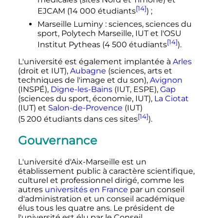
[14]
EJCAM (
14 000 étudiants
)
;
Marseille Luminy
: sciences, sciences du
sport, Polytech Marseille, IUT et l'OSU
[14]
Institut Pytheas (
4 500 étudiants
).
L'université est également implantée à
Arles
(droit et IUT),
Aubagne
(sciences, arts et
techniques de l'image et du son),
Avignon
(INSPÉ),
Digne-les-Bains
(IUT, ESPE),
Gap
(sciences du sport, économie, IUT),
La Ciotat
(IUT) et
Salon-de-Provence
(IUT)
[14]
(
5 200 étudiants
dans ces sites
).
Gouvernance
L'université d'Aix-Marseille est un
établissement public à caractère scientifique,
culturel et professionnel dirigé, comme les
autres
universités en France
par un conseil
d'administration et un conseil académique
élus tous les quatre ans. Le président de
l'université est élu par le Conseil