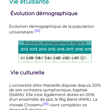
Vie étudiante
Évolution démographique
Évolution démographique de la population
[25]
universitaire
Évolution démographique (ligne 1)
2012
2013
2014
2015
2016
2017
2018
2019
60 648
59 158
60 154
62 648
63 482
63 447
69 521
-
Vie culturelle
L'université d'Aix-Marseille dispose depuis 2015
de son orchestre symphonique, baptisé
OSAMU. Elle s'est également dotée en 2016
d'un ensemble de jazz, le Big Band d'AMU. La
[26]
chorale Choramu
vient compléter ce
dispositif artistique.