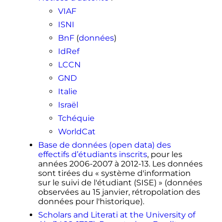
président d'Aix-Marseille
VIAF
(
Archive.org
•
Wikiwix
•
Université
»
ISNI
Archive.is
•
Google
• Que faire
?)
, consulté
le 3 janvier 2012.
BnF
(
données
)
↑
«
Vice-présidents statutaires &
IdRef
fonctionnel.le.s
»
, sur
univ-amu.fr
LCCN
(consulté le
2 août 2018
)
GND
↑
«
Vice-présidents délégués
»
, sur
univ-amu.fr
Italie
(consulté le
2 août 2018
)
↑
«
Chargé.e.s de mission
»
, sur
univ-
Israël
amu.fr
.
(consulté le
2 août 2018
)
Tchéquie
↑
«
Le nouveau président de
WorldCat
l'université Éric Berton veut y
Base de données (open data) des
insuffler une "couleur sociale"
»
, sur
effectifs d’étudiants inscrits
, pour les
Marsactu
,
10 janvier 2020
(consulté le
années 2006-2007 à 2012-13. Les données
29 juin 2020
)
sont tirées du
« système d'information
↑
Catherine
Walgenwitz
,
sur le suivi de l'étudiant (SISE) »
(données
«
Élections
: Éric Berton devient
observées au 15 janvier, rétropolation des
président d’Aix-Marseille
données pour l'historique).
Université
»
, sur
lamarseillaise.fr
,
8
Scholars and Literati at the University of
janvier 2020
(consulté le
29 juin 2020
)