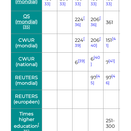
(mondial)
33]
33]
33]
33]
33]
33]
QS
[
[
224
206
(mondial)
361
411
36]
36]
[35]
[
[
[4
[
CWUR
224
206
151
150
(mondial)
39]
40]
1]
42]
[40
CWUR
6
[39]
[41]
[42
6
7
7
(national)
]
[4
[4
REUTERS
97
97
(mondial)
5]
6]
[4
REUTERS
35
(européen)
8]
Times
higher
251-
301-
[
300
350
education