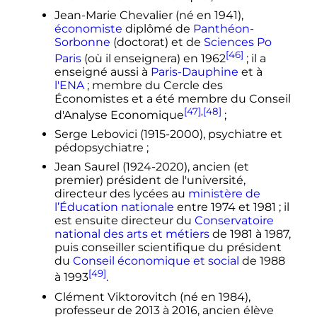
Jean-Marie Chevalier (né en 1941),
économiste
diplômé de
Panthéon-
Sorbonne
(doctorat) et de
Sciences Po
[46]
Paris
(où il enseignera) en 1962
; il a
enseigné aussi à
Paris-Dauphine
et à
l'ENA
; membre du Cercle des
Économistes et a été membre du Conseil
[47]
,
[48]
d'Analyse Economique
;
Serge Lebovici (1915-2000), psychiatre et
pédopsychiatre
;
Jean Saurel (1924-2020), ancien (et
premier) président de l'université,
directeur des lycées au
ministère de
l’Éducation nationale
entre 1974 et 1981
; il
est ensuite directeur du
Conservatoire
national des arts et métiers
de 1981 à 1987,
puis conseiller scientifique du président
du
Conseil économique et social
de 1988
[49]
à 1993
.
Clément Viktorovitch (né en 1984),
professeur de 2013 à 2016, ancien élève