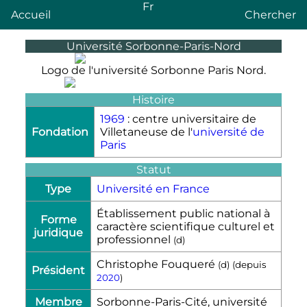
Fr
Accueil
Chercher
Université Sorbonne-Paris-Nord
Logo de l'université Sorbonne Paris Nord.
Histoire
1969
: centre universitaire de
Fondation
Villetaneuse de l'
université de
Paris
Statut
Type
Université en France
Établissement public national à
Forme
caractère scientifique culturel et
juridique
professionnel
(
d
)
Christophe Fouqueré
(
d
)
(depuis
Président
2020
)
Membre
Sorbonne-Paris-Cité, université