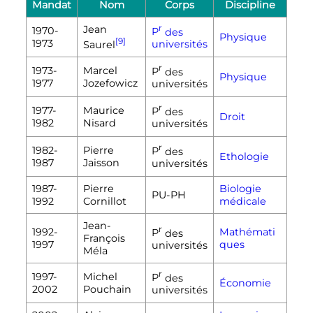
Mandat
Nom
Corps
Discipline
Jean
r
1970-
P
des
Physique
[9]
1973
Saurel
universités
r
1973-
Marcel
P
des
Physique
1977
Jozefowicz
universités
r
1977-
Maurice
P
des
Droit
1982
Nisard
universités
r
1982-
Pierre
P
des
Ethologie
1987
Jaisson
universités
1987-
Pierre
Biologie
PU-PH
1992
Cornillot
médicale
Jean-
r
1992-
Mathémati
P
des
François
1997
ques
universités
Méla
r
1997-
Michel
P
des
Économie
2002
Pouchain
universités