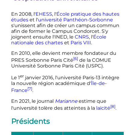
En 2008, l'
EHESS
, l'
École pratique des hautes
études
et l'
université Panthéon-Sorbonne
s'unissent afin de créer un campus commun
afin de former le Campus Condorcet. S'y
joignent ensuite l'INED, le
CNRS
, l'
École
nationale des chartes
et
Paris VIII
.
En 2010, elle devient membre fondateur du
[6]
PRES Sorbonne Paris Cité
de la COMUE
Université Sorbonne Paris Cité (USPC).
er
Le
1
janvier 2016
, l'université Paris-13 intègre
la nouvelle région académique d'
Île-de-
[7]
France
.
En 2021, le journal
Marianne
estime que
[8]
l'université tolère des atteintes à la
laïcité
.
Présidents