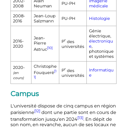
2002-
Alain
Imagerie
PU-PH
2008
Neuman
médicale
2008-
Jean-Loup
PU-PH
Histologie
2016
Salzmann
Génie
électrique,
Jean-
r
2016-
électroniqu
P
des
Pierre
2020
e
,
universités
[10]
Astruc
photonique
et systèmes
Christophe
2020-
r
Informatiqu
P
des
[1
Fouqueré
(en
e
universités
1]
cours)
Campus
L'université dispose de cinq campus en région
[12]
parisienne
dont une partie sont en cours de
[13]
transformation jusqu'en 2024
. En dépit de
son nom, en revanche, aucun de ses locaux ne