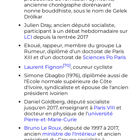
ancienne chorégraphe dorénavant
nonne bouddhiste, sous le nom de Gelek
Drölkar
Julien Dray, ancien député socialiste,
participant à un débat hebdomadaire sur
LCI
depuis la rentrée 2017
Ekoué, rappeur, membre du groupe La
Rumeur, diplômé d'un doctorat de Paris
XIII et d'un doctorat de
Sciences Po Paris
[70]
Laurent Fignon
, coureur cycliste
Simone Gbagbo (1976), diplômée aussi de
l'Ecole normale supérieure de Côte
d'Ivoire, syndicaliste et épouse de l'ancien
président ivoirien
Daniel Goldberg, député socialiste
jusqu'en 2017, enseignant à
Paris VIII
et
docteur en physique de l'
université
Pierre-et-Marie-Curie
Bruno Le Roux
, député de 1997 à 2017,
ancien
ministre de l'Intérieur
et ancien
président du Groupe socialiste à