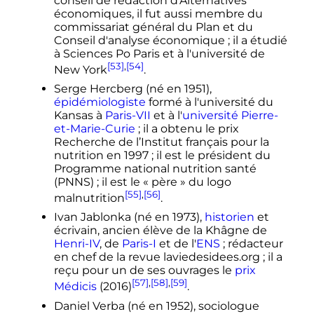
conseil de rédaction d'Alternatives
économiques, il fut aussi membre du
commissariat général du Plan et du
Conseil d'analyse économique
; il a étudié
à Sciences Po Paris et à l'université de
[53]
,
[54]
New York
.
Serge Hercberg (né en 1951),
épidémiologiste
formé à l'université du
Kansas à
Paris-VII
et à l'
université Pierre-
et-Marie-Curie
; il a obtenu le prix
Recherche de l’Institut français pour la
nutrition en 1997
; il est le président du
Programme national nutrition santé
(PNNS)
; il est le «
père
» du logo
[55]
,
[56]
malnutrition
.
Ivan Jablonka (né en 1973),
historien
et
écrivain, ancien élève de la Khâgne de
Henri-IV
, de
Paris-I
et de l'
ENS
; rédacteur
en chef de la revue laviedesidees.org
; il a
reçu pour un de ses ouvrages le
prix
[57]
,
[58]
,
[59]
Médicis
(2016)
.
Daniel Verba (né en 1952), sociologue