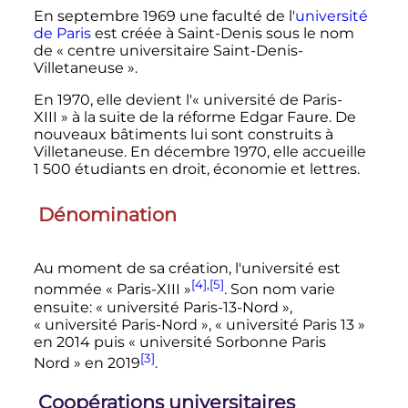
En septembre 1969 une faculté de l'
université
de Paris
est créée à Saint-Denis sous le nom
de
« centre universitaire Saint-Denis-
Villetaneuse »
.
En 1970, elle devient l'«
université de Paris-
XIII
» à la suite de la réforme Edgar Faure. De
nouveaux bâtiments lui sont construits à
Villetaneuse. En
décembre 1970
, elle accueille
1 500 étudiants
en droit, économie et lettres.
Dénomination
Au moment de sa création, l'université est
[4]
,
[5]
nommée «
Paris-
XIII
»
. Son nom varie
ensuite: «
université Paris-13-Nord
»,
«
université Paris-Nord
», «
université Paris 13
»
en 2014 puis «
université Sorbonne Paris
[3]
Nord
» en 2019
.
Coopérations universitaires