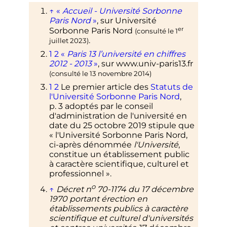
↑
«
Accueil - Université Sorbonne
Paris Nord
»
, sur
Université
er
Sorbonne Paris Nord
(consulté le
1
.
juillet 2023
)
1
2
«
Paris 13 l’université en chiffres
2012 - 2013
»
, sur
www.univ-paris13.fr
(consulté le
13 novembre 2014
)
1
2
Le premier article des
Statuts de
l'Université Sorbonne Paris Nord
,
p.
3
adoptés par le conseil
d'administration de l'université en
date du
25 octobre 2019
stipule que
«
l'Université Sorbonne Paris Nord,
ci-après dénommée
l'Université
,
constitue un établissement public
à caractère scientifique, culturel et
professionnel
»
.
o
↑
Décret
n
70-1174 du 17 décembre
1970 portant érection en
établissements publics à caractère
scientifique et culturel d'universités