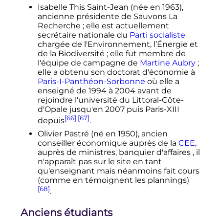
Isabelle This Saint-Jean (née en 1963),
ancienne présidente de Sauvons La
Recherche
; elle est actuellement
secrétaire nationale du
Parti socialiste
chargée de l'Environnement, l’Énergie et
de la Biodiversité
; elle fut membre de
l'équipe de campagne de
Martine Aubry
;
elle a obtenu son doctorat d'économie à
Paris-I-Panthéon-Sorbonne
où elle a
enseigné de 1994 à 2004 avant de
rejoindre l'université du Littoral-Côte-
d'Opale jusqu'en 2007 puis Paris-XIII
[66]
,
[67]
depuis
.
Olivier Pastré (né en 1950), ancien
conseiller économique auprès de la
CEE
,
auprès de ministres, banquier d'affaires , il
n'apparaît pas sur le site en tant
qu'enseignant mais néanmoins fait cours
(comme en témoignent les plannings)
[68]
.
Anciens étudiants