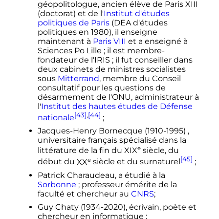
géopolitologue, ancien élève de Paris XIII
(doctorat) et de l'
Institut d'études
politiques de Paris
(DEA d'études
politiques en 1980), il enseigne
maintenant à
Paris VIII
et a enseigné à
Sciences Po Lille
; il est membre-
fondateur de l'IRIS
; il fut conseiller dans
deux cabinets de ministres socialistes
sous
Mitterrand
, membre du Conseil
consultatif pour les questions de
désarmement de l'ONU, administrateur à
l'
Institut des hautes études de Défense
[43]
,
[44]
nationale
;
Jacques-Henry Bornecque (1910-1995) ,
universitaire français spécialisé dans la
e
littérature de la fin du
XIX
siècle
, du
[45]
e
début du
XX
siècle
et du surnaturel
;
Patrick Charaudeau, a étudié à la
Sorbonne
; professeur émérite de la
faculté et chercheur au
CNRS
;
Guy Chaty (1934-2020), écrivain, poète et
chercheur en informatique
;