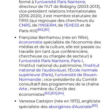
formé à l'
université Paris Nanterre
,
directeur de l'IUT de Bobigny (2003-2013),
vice-président relations internationales
(2016-2020), il est membre statutaire de
l'IRIS (qui regroupe des chercheurs du
CNRS
, de
l'INSERM
, de
l'EHESS
et de
[60]
,
[61]
Paris-XIII)
.
Françoise Benhamou (née en 1954),
économiste
spécialiste de l'économie des
médias et de la culture, elle est passée ou
travaille (en tant que conférencière,
chercheuse ou chargée de secteur) à
l'
université Paris Nanterre
,
Paris-I
,
l'Institut national du patrimoine, l'
Institut
national de l'audiovisuel
, l'
École normale
supérieure (Paris)
, l'
université de Rouen-
Normandie
; vice-présidente du Comité
consultatif des programmes de la chaîne
Arte
; membre du Cercle des
[62]
,
[63]
,
[64]
économistes
.
Vanessa Castejon (née en 1972), angliciste
[65]
spécialiste des
aborigènes d'Australie
.