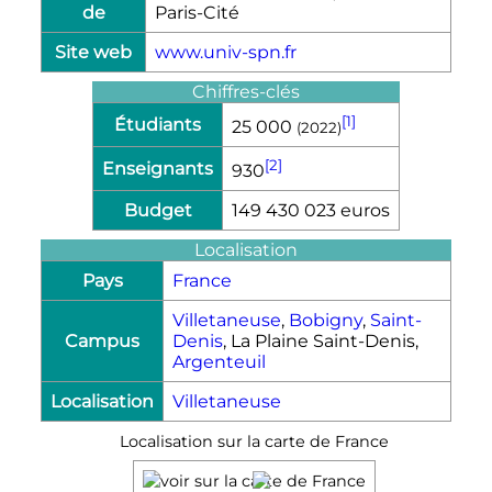
de
Paris-Cité
Site web
www.univ-spn.fr
Chiffres-clés
[1]
Étudiants
25 000
(2022)
[2]
Enseignants
930
Budget
149 430 023 euros
Localisation
Pays
France
Villetaneuse
,
Bobigny
,
Saint-
Campus
Denis
, La Plaine Saint-Denis,
Argenteuil
Localisation
Villetaneuse
Localisation sur la carte de France