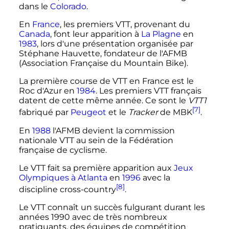
dans le
Colorado
.
En
France
, les premiers VTT, provenant du
Canada
, font leur apparition à
La Plagne
en
1983
, lors d'une présentation organisée par
Stéphane Hauvette, fondateur de l'AFMB
(Association Française du Mountain Bike).
La première course de VTT en France est le
Roc d'Azur en
1984
. Les premiers VTT français
datent de cette même année. Ce sont le
VTT1
[7]
fabriqué par
Peugeot
et le
Tracker
de MBK
.
En
1988
l'AFMB devient la commission
nationale VTT au sein de la Fédération
française de cyclisme.
Le VTT fait sa première apparition aux
Jeux
Olympiques à Atlanta
en
1996
avec la
[8]
discipline cross-country
.
Le VTT connaît un succès fulgurant durant les
années 1990 avec de très nombreux
pratiquants
, des équipes de compétition