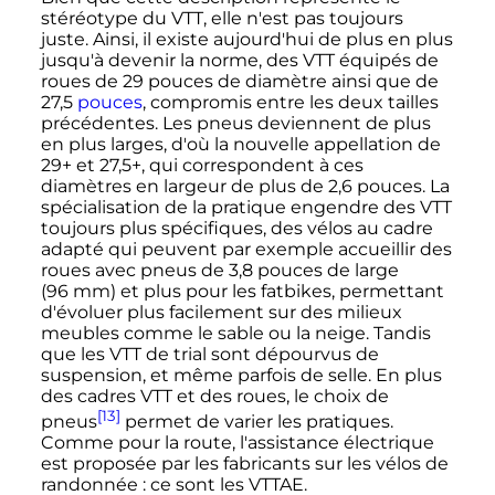
stéréotype du VTT, elle n'est pas toujours
juste. Ainsi, il existe aujourd'hui de plus en plus
jusqu'à devenir la norme, des VTT équipés de
roues de
29 pouces
de diamètre ainsi que de
27,5
pouces
, compromis entre les deux tailles
précédentes. Les pneus deviennent de plus
en plus larges, d'où la nouvelle appellation de
29+ et 27,5+, qui correspondent à ces
diamètres en largeur de plus de 2,6 pouces. La
spécialisation de la pratique engendre des VTT
toujours plus spécifiques, des vélos au cadre
adapté qui peuvent par exemple accueillir des
roues avec pneus de
3,8 pouces
de large
(
96
mm
) et plus pour les fatbikes, permettant
d'évoluer plus facilement sur des milieux
meubles comme le sable ou la neige. Tandis
que les VTT de trial sont dépourvus de
suspension, et même parfois de selle. En plus
des cadres VTT et des roues, le choix de
[13]
pneus
permet de varier les pratiques.
Comme pour la route, l'assistance électrique
est proposée par les fabricants sur les vélos de
randonnée
: ce sont les VTTAE.