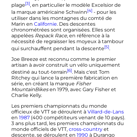
[3]
plage
, en particulier le modèle Excelsior de
[4]
la marque américaine Schwinn
- pour les
utiliser dans les montagnes du comté de
Marin en
Californie
. Des descentes
chronométrées sont organisées. Elles sont
appelées
Repack Race
, en référence à la
nécessité de regraisser les moyeux à tambour
[5]
qui surchauffent pendant la descente
.
Joe Breeze est reconnu comme le premier
artisan à avoir construit un vélo uniquement
[6]
destiné au tout-terrain
. Mais c'est Tom
Ritchey qui lance la première fabrication en
série, en créant la marque
Fisher
MountainBikes
en 1979, avec Gary Fisher et
Charlie Kelly.
Les premiers championnats du monde
officieux de VTT se déroulent à
Villard-de-Lans
en
1987
(400 compétiteurs venant de 10 pays).
3 ans plus tard, les premiers championnats du
monde officiels de VTT,
cross-country
et
descente, se déroulent en
1990
à Durango