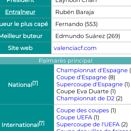
Président
Layhoon Chan
Entraîneur
Rubén Baraja
ueur le plus capé
Fernando (553)
Meilleur buteur
Edmundo Suárez (269)
Site web
valenciacf.com
Palmarès principal
Championnat d'Espagne
(
Coupe d'Espagne
(8)
[7]
Supercoupe d'Espagne
(1)
National
Coupe Eva Duarte (1)
Championnat de D2
(2)
Coupe des coupes
(1)
Coupe UEFA
(1)
[7]
Supercoupe de l'UEFA
(2)
International