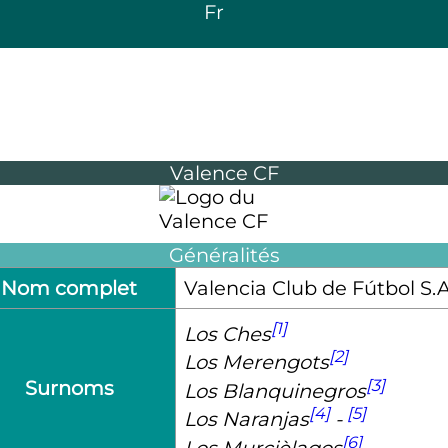
Fr
Valence CF
Généralités
Nom complet
Valencia Club de Fútbol S.A
[1]
Los Ches
[2]
Los Merengots
[3]
Surnoms
Los Blanquinegros
[4]
[5]
Los Naranjas
-
[6]
Los Murcièlagos