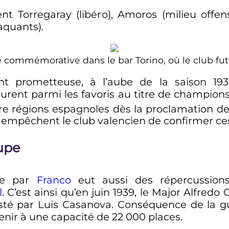
 Torregaray (libéro), Amoros (milieu offensi
aquants).
 commémorative dans le bar Torino, où le club fut
t prometteuse, à l’aube de la saison 1931-
rent parmi les favoris au titre de champions.
tre régions espagnoles dès la proclamation d
 empêchent le club valencien de confirmer ce
upe
rée par
Franco
eut aussi des répercussion
l
. C’est ainsi qu’en juin 1939, le Major Alfredo
isté par Luis Casanova. Conséquence de la g
venir à une capacité de
22 000 places
.