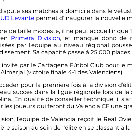
n dispute ses matches à domicile dans le vétus
à
UD Levante
permet d’inaugurer la nouvelle m
re de taille modeste, il ne peut accueillir que
e en
Primera Division
, et manque donc de m
lisées par l’équipe au niveau régional pouss
ndissement. Sa capacité passe à
25 000 places
.
st invité par le Cartagena Fútbol Club pour l
Almarjal (victoire finale 4-1 des Valenciens).
éder pour la première fois à la division d’élite
eau succès dans la ligue régionale lors de la 
ina. En qualité de conseiller technique, il s’at
er les joueurs qui feront du Valencia CF une g
sion, l’équipe de Valencia reçoit le Real Ovi
ière saison au sein de l'élite en se classant à l