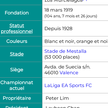
18 mars 1919
Fondation
(
104 ans, 7 mois et 26 jours
)
Statut
Depuis 1928
professionnel
Couleurs
Blanc et noir, orange et noi
Stade de Mestalla
Stade
(53 000 places)
Avda. de Suecia s/n.
Siège
46010
Valence
Championnat
LaLiga EA Sports FC
actuel
Propriétaire
Peter Lim