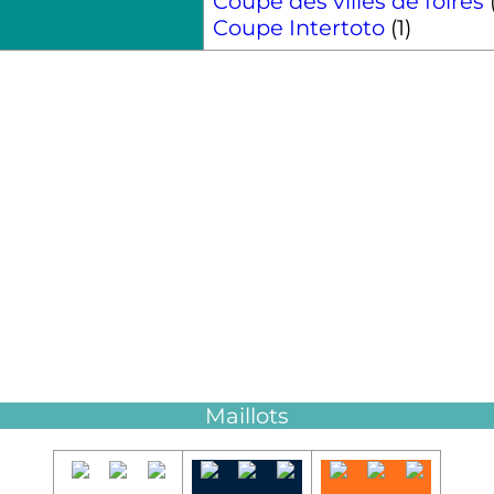
Coupe des villes de foires
(
Coupe Intertoto
(1)
Maillots