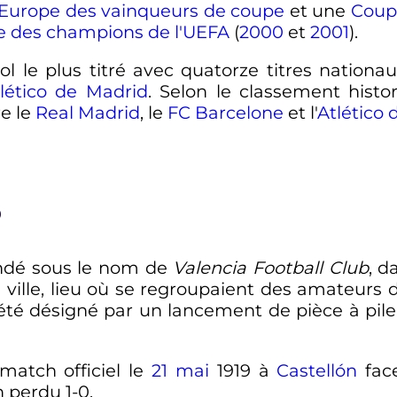
Europe des vainqueurs de coupe
et une
Coup
e des champions de l'UEFA
(
2000
et
2001
).
l le plus titré avec quatorze titres nationau
lético de Madrid
. Selon le classement hist
e le
Real Madrid
, le
FC Barcelone
et l'
Atlético 
b
fondé sous le nom de
Valencia Football Club
, d
 ville, lieu où se regroupaient des amateurs d
été désigné par un lancement de pièce à pil
match officiel le
21 mai
1919 à
Castellón
face
h perdu 1-0.