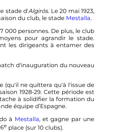
te stade d
'
Algirós
. Le 20 mai 1923,
aison du club, le stade
Mestalla
.
17 000 personnes
. De plus, le club
oyens pour agrandir le stade.
ent les dirigeants à entamer des
e match d'inauguration du nouveau
 (qu'il ne quittera qu'à l'issue de
saison 1928-29. Cette période est
tache à solidifier la formation du
rande équipe d’Espagne.
edo à
Mestalla
, et gagne par une
e
a
6
place
(sur 10 clubs).