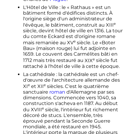
L'Hôtel de Ville
: le «
Rathaus
» est un
bâtiment formé d'édifices distincts. À
l'origine siège d'un administrateur de
e
l'évêque, le bâtiment, construit au
XIII
siècle
, devint hôtel de ville en 1316. La tour
du comte Eckard est d'origine romane
e
mais remaniée au
XV
siècle
. Le «Boter
Bau» (maison rouge) lui fut adjointe en
1659. Le couvent des Carmélites bâti en
e
1712 mais très restauré au
XIX
siècle
fut
rattaché à l'hôtel de ville à cette époque.
La cathédrale
: la cathédrale est un chef-
d'œuvre de l'architecture allemande des
e
e
XI
et
XII
siècles
. C'est le quatrième
sanctuaire
roman
d'Allemagne par ses
dimensions. Commencée vers 1040, sa
construction s'acheva en 1187. Au début
e
du
XVIII
siècle
, l'intérieur fut richement
décoré de stucs. L'ensemble, très
éprouvé pendant la Seconde Guerre
mondiale, a été restauré en 1945.
L'intérieur porte la marque de plusieurs