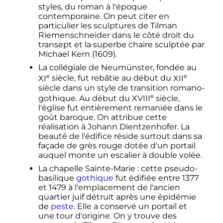
styles, du roman à l'époque
contemporaine. On peut citer en
particulier les sculptures de Tilman
Riemenschneider dans le côté droit du
transept et la superbe chaire sculptée par
Michael Kern (1609).
La collégiale de Neumünster, fondée au
e
e
XI
siècle
, fut rebâtie au début du
XII
siècle
dans un style de transition romano-
e
gothique. Au début du
XVIII
siècle
,
l'église fut entièrement remaniée dans le
goût baroque. On attribue cette
réalisation à Johann Dientzenhofer. La
beauté de l'édifice réside surtout dans sa
façade de grès rouge dotée d'un portail
auquel monte un escalier à double volée.
La chapelle Sainte-Marie
: cette pseudo-
basilique
gothique
fut édifiée entre 1377
et 1479 à l'emplacement de l'ancien
quartier juif détruit après une épidémie
de
peste
. Elle a conservé un portail et
une tour d'origine. On y trouve des