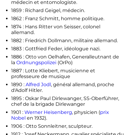
médecin et entomologiste.
1859 : Richard Geigel, médecin.
1862 : Franz Schmitt, homme politique.
1874 : Hans Ritter von Seisser, colonel
allemand.
1882 : Friedrich Dollmann, militaire allemand.
1883 : Gottfried Feder, idéologue nazi.
1886 : Otto von Oelhafen, Generalleutnant de
la
Ordnungspolizei
(OrPo)
1887 : Lotte Kliebert, musicienne et
professeure de musique
1890 :
Alfred Jodl
, général allemand, proche
d'Adolf Hitler.
1895 : Oskar Paul Dirlewanger, SS-Oberführer,
chef de la brigade Dirlewanger
1901 :
Werner Heisenberg
, physicien (
prix
Nobel
en 1932).
1906 : Otto Sonnleitner, sculpteur.
1912 : Josef Neckermann, cavalier spécialiste du