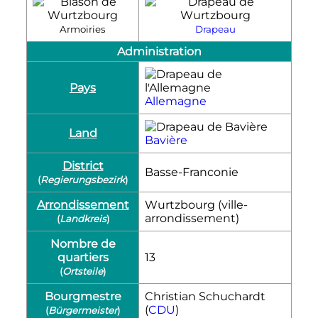
Armoiries
Drapeau
Administration
Pays
Allemagne
Land
Bavière
District
Basse-Franconie
(
Regierungsbezirk
)
Arrondissement
Wurtzbourg (ville-
arrondissement)
(
Landkreis
)
Nombre de
quartiers
13
(
Ortsteile
)
Bourgmestre
Christian Schuchardt
(
CDU
)
(
Bürgermeister
)