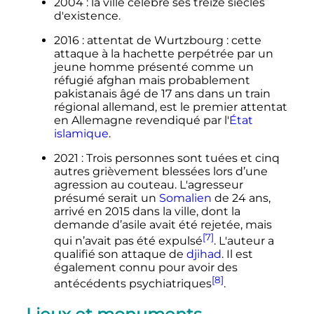
2004
: la ville célèbre ses treize siècles
d'existence.
2016
: attentat de Wurtzbourg
: cette
attaque à la hachette perpétrée par un
jeune homme présenté comme un
réfugié afghan mais probablement
pakistanais âgé de 17 ans dans un train
régional allemand, est le premier attentat
en Allemagne revendiqué par l'
État
islamique
.
2021
: Trois personnes sont tuées et cinq
autres grièvement blessées lors d’une
agression au couteau. L'agresseur
présumé serait un
Somalien
de 24 ans,
arrivé en 2015 dans la ville, dont la
demande d’asile avait été rejetée, mais
[7]
qui n’avait pas été expulsé
. L'auteur a
qualifié son attaque de
djihad
. Il est
également connu pour avoir des
[8]
antécédents psychiatriques
.