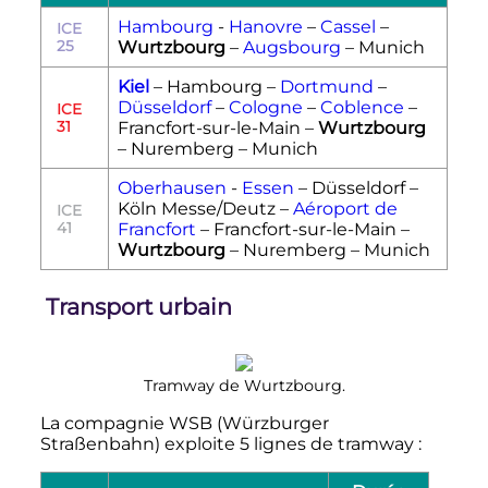
Hambourg
-
Hanovre
–
Cassel
–
ICE
25
Wurtzbourg
–
Augsbourg
– Munich
Kiel
– Hambourg –
Dortmund
–
Düsseldorf
–
Cologne
–
Coblence
–
ICE
31
Francfort-sur-le-Main –
Wurtzbourg
– Nuremberg – Munich
Oberhausen
-
Essen
– Düsseldorf –
Köln Messe/Deutz –
Aéroport de
ICE
41
Francfort
– Francfort-sur-le-Main –
Wurtzbourg
– Nuremberg – Munich
Transport urbain
Tramway de Wurtzbourg.
La compagnie WSB (Würzburger
Straßenbahn) exploite 5 lignes de tramway
: