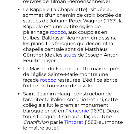
œuvres de Tilman Riemenschneider.
Le Käppele (la Chapellette)
: située au
sommet d'un chemin de croix bordée de
statues de Johann Peter Wagner (1767), la
Käppele est une petite église de
pèlerinage
rococo
, aux coupoles en
bulbes. Balthasar Neumann en dessina
les plans. Les fresques qui décorent la
chapelle centrale sont de Matthäus
Günther
(de)
, les
stucs
de Joseph Anton
Feuchtmayer.
La Maison du Faucon
: cette maison près
de l'église Sainte-Marie montre une
façade
rococo
restaurée. L'édifice abrite
l'office de tourisme de la ville.
Saint-Jean im Haug
: construction de
l'architecte italien Antonio Petrini, cette
collégiale fut le premier monument
baroque érigé en
Franconie
(1670). Deux
tours flanquent sa haute façade. Une
Crucifixion
par le
Tintoret
(1583) surmonte
le maître autel.