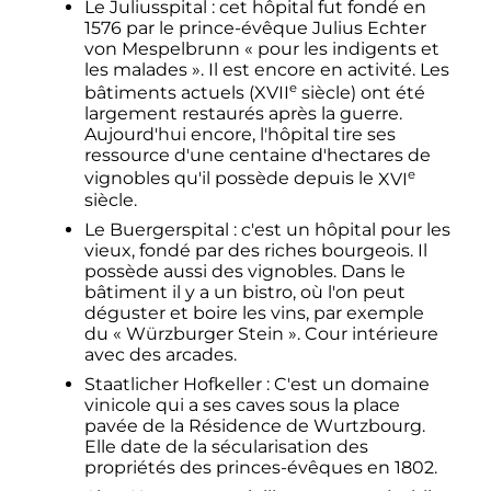
Le Juliusspital
: cet hôpital fut fondé en
1576 par le prince-évêque Julius Echter
von Mespelbrunn «
pour les indigents et
les malades
». Il est encore en activité. Les
e
bâtiments actuels (
XVII
siècle
) ont été
largement restaurés après la guerre.
Aujourd'hui encore, l'hôpital tire ses
ressource d'une centaine d'hectares de
e
vignobles qu'il possède depuis le
XVI
siècle
.
Le Buergerspital
: c'est un hôpital pour les
vieux, fondé par des riches bourgeois. Il
possède aussi des vignobles. Dans le
bâtiment il y a un bistro, où l'on peut
déguster et boire les vins, par exemple
du «
Würzburger Stein
». Cour intérieure
avec des arcades.
Staatlicher Hofkeller
: C'est un domaine
vinicole qui a ses caves sous la place
pavée de la Résidence de Wurtzbourg.
Elle date de la sécularisation des
propriétés des princes-évêques en 1802.