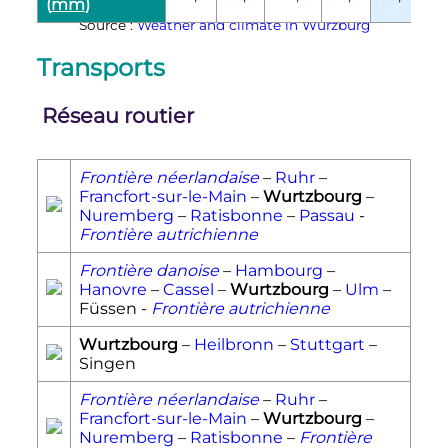
(
mm
)
Source :
Weather and climate in Würzburg
Transports
Réseau routier
Frontière néerlandaise
–
Ruhr
–
Francfort-sur-le-Main
–
Wurtzbourg
–
Nuremberg
–
Ratisbonne
–
Passau
-
Frontière autrichienne
Frontière danoise
–
Hambourg
–
Hanovre
–
Cassel
–
Wurtzbourg
–
Ulm
–
Füssen -
Frontière autrichienne
Wurtzbourg
–
Heilbronn
–
Stuttgart
–
Singen
Frontière néerlandaise
–
Ruhr
–
Francfort-sur-le-Main
–
Wurtzbourg
–
Nuremberg
–
Ratisbonne
–
Frontière