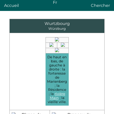
Fr
Accueil
Chercher
Wurtzbourg
Würzburg
De haut en
bas, de
gauche à
droite : la
forteresse
de
Marienberg
; la
Résidence
; la
rivière
Main
; la
vieille ville.