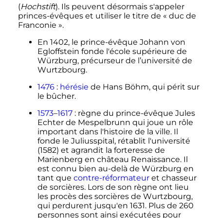
(
Hochstift
). Ils peuvent désormais s'appeler
princes-évêques et utiliser le titre de «
duc de
Franconie
».
En 1402, le prince-évêque Johann von
Egloffstein fonde l'école supérieure de
Würzburg, précurseur de l’université de
Wurtzbourg.
1476
:
hérésie
de Hans Böhm, qui périt sur
le bûcher.
1573
–
1617
: règne du prince-évêque Jules
Echter de Mespelbrunn qui joue un rôle
important dans l'histoire de la ville. Il
fonde le Juliusspital, rétablit l'université
(1582) et agrandit la forteresse de
Marienberg en château Renaissance. Il
est connu bien au-delà de Würzburg en
tant que
contre-réformateur
et chasseur
de sorcières. Lors de son règne ont lieu
les procès des sorcières de Wurtzbourg,
qui perdurent jusqu'en 1631. Plus de 260
personnes sont ainsi exécutées pour