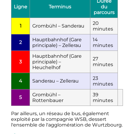
Durée
Ligne
Terminus
du
parcours
20
1
Grombühl – Sanderau
minutes
Hauptbahnhof (Gare
14
2
principale) – Zellerau
minutes
Hauptbahnhof (Gare
27
3
principale) –
minutes
Heuchelhof
23
4
Sanderau – Zellerau
minutes
Grombühl –
39
5
Rottenbauer
minutes
Par ailleurs, un réseau de bus, également
exploité par la compagnie WSB, dessert
l'ensemble de l'agglomération de Wurtzbourg.