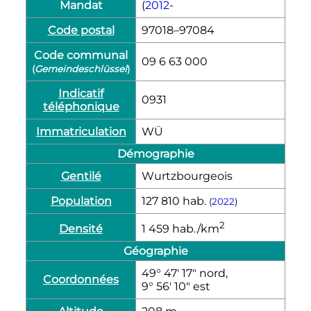
Mandat
(
2012
-
Code postal
97018–97084
Code communal
09 6 63 000
(
Gemeindeschlüssel
)
Indicatif
0931
téléphonique
Immatriculation
WÜ
Démographie
Gentilé
Wurtzbourgeois
Population
127 810
hab.
(
2022
)
2
Densité
1 459
hab./km
Géographie
49° 47′ 17″ nord,
Coordonnées
9° 56′ 10″ est