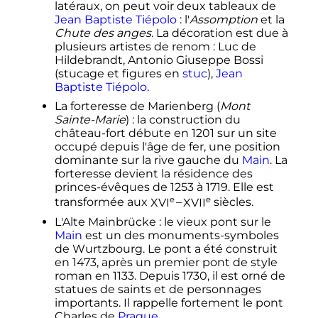
latéraux, on peut voir deux tableaux de
Jean Baptiste Tiépolo
: l'
Assomption
et la
Chute des anges
. La décoration est due à
plusieurs artistes de renom
: Luc de
Hildebrandt, Antonio Giuseppe Bossi
(stucage et figures en
stuc
),
Jean
Baptiste Tiépolo
.
La forteresse de Marienberg (
Mont
Sainte-Marie
)
: la construction du
château-fort débute en 1201 sur un site
occupé depuis l'âge de fer, une position
dominante sur la rive gauche du
Main
. La
forteresse devient la résidence des
princes-évêques de 1253 à 1719. Elle est
e
e
transformée aux
XVI
–
XVII
siècles
.
L'Alte Mainbrücke
: le vieux pont sur le
Main
est un des monuments-symboles
de Wurtzbourg. Le pont a été construit
en 1473, après un premier pont de style
roman en 1133. Depuis 1730, il est orné de
statues de saints et de personnages
importants. Il rappelle fortement le pont
Charles de
Prague
.