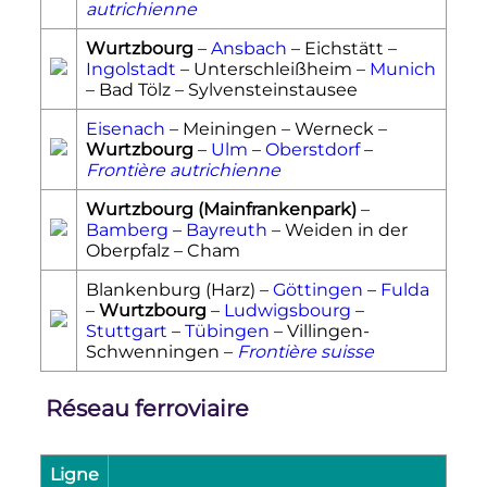
autrichienne
Wurtzbourg
–
Ansbach
– Eichstätt –
Ingolstadt
– Unterschleißheim –
Munich
– Bad Tölz – Sylvensteinstausee
Eisenach
– Meiningen – Werneck –
Wurtzbourg
–
Ulm
–
Oberstdorf
–
Frontière autrichienne
Wurtzbourg (Mainfrankenpark)
–
Bamberg
–
Bayreuth
– Weiden in der
Oberpfalz – Cham
Blankenburg (Harz) –
Göttingen
–
Fulda
–
Wurtzbourg
–
Ludwigsbourg
–
Stuttgart
–
Tübingen
– Villingen-
Schwenningen –
Frontière suisse
Réseau ferroviaire
Ligne