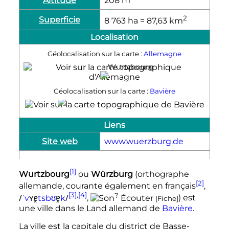
Altitude
208
m
2
Superficie
8 763
ha
= 87,63
km
Localisation
Géolocalisation sur la carte :
Allemagne
Wurtzbourg
Géolocalisation sur la carte :
Bavière
Wurtzbourg
Liens
Site web
www.wuerzburg.de
[1]
Wurtzbourg
ou
Würzburg
(orthographe
[2]
allemande, courante également en français
,
[3]
,
[4]
?
/
ɐ̯
ɐ̯
/
ˈ
v
ʏ
t
s
b
ʊ
k
,
Écouter
) est
[Fiche]
une ville dans le Land allemand de
Bavière
.
La ville est la capitale du district de Basse-