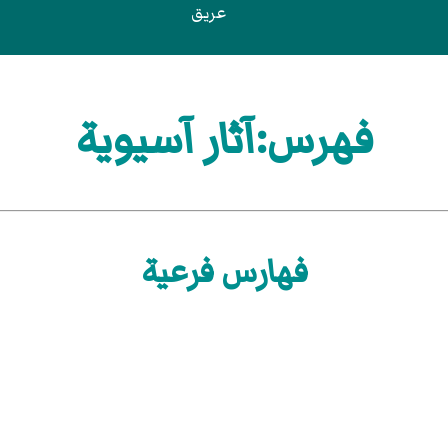
عريق
فهرس:آثار آسيوية
فهارس فرعية