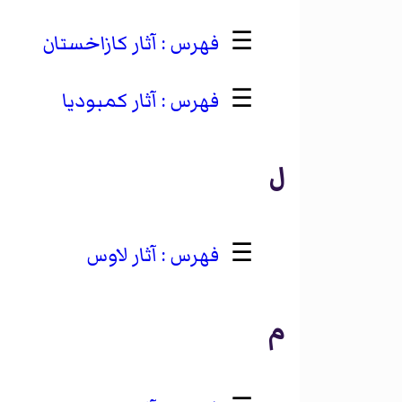
☰
آثار كازاخستان
☰
آثار كمبوديا
ل
☰
آثار لاوس
م