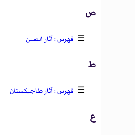
ص
☰
آثار الصين
ط
☰
آثار طاجيكستان
ع