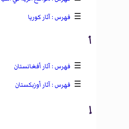
☰
آثار كوريا
أ
☰
آثار أفغانستان
☰
آثار أوزبكستان
إ