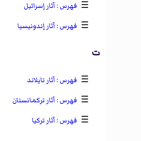
☰
آثار إسرائيل
☰
آثار إندونيسيا
ت
☰
آثار تايلاند
☰
آثار تركمانستان
☰
آثار تركيا