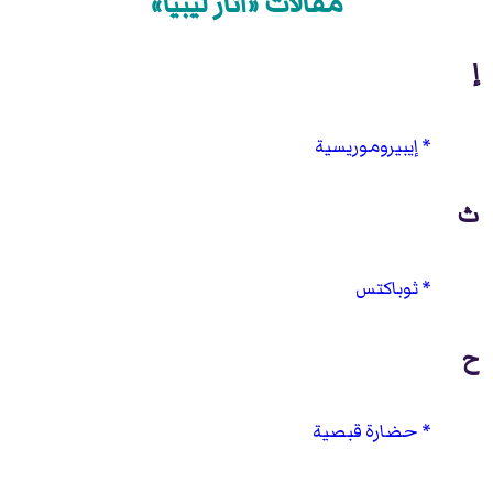
مقالات «آثار ليبيا»
إ
إيبيروموريسية
ث
ثوباكتس
ح
حضارة قبصية