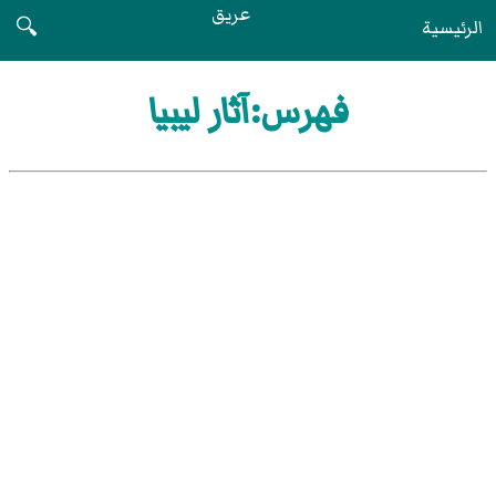
عريق
الرئيسية
🔍
فهرس:آثار ليبيا