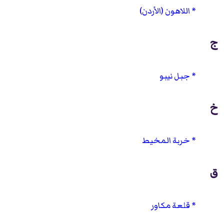
اللاهون (الأردن)
ج
جبل نيبو
خ
خربة المخيط
ق
قلعة مكاور