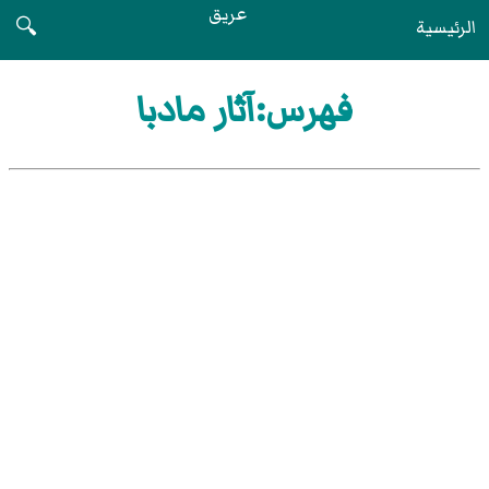
عريق
الرئيسية
🔍
فهرس:آثار مادبا