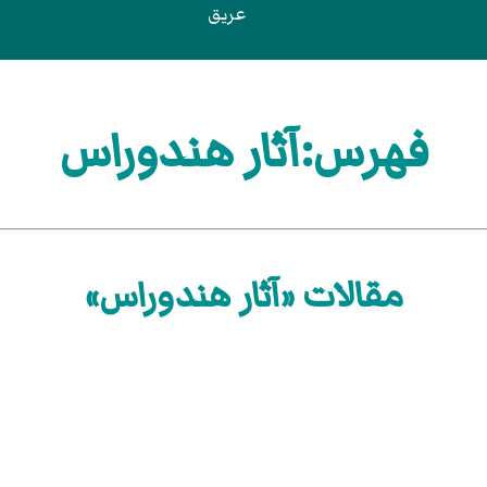
عريق
فهرس:آثار هندوراس
مقالات «آثار هندوراس»