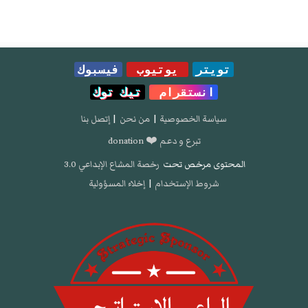
تويتر
يوتيوب
فيسبوك
انستقرام
تيك توك
سياسة الخصوصية
|
من نحن
|
إتصل بنا
تبرع و دعم ❤️ donation
المحتوى مرخص تحت
رخصة المشاع الإبداعي 3.0
شروط الإستخدام
|
إخلاء المسؤولية