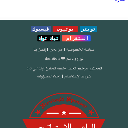
تويتر
يوتيوب
فيسبوك
انستقرام
تيك توك
سياسة الخصوصية
|
من نحن
|
إتصل بنا
تبرع و دعم ❤️ donation
المحتوى مرخص تحت
رخصة المشاع الإبداعي 3.0
شروط الإستخدام
|
إخلاء المسؤولية