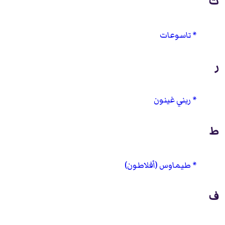
ت
تاسوعات
ر
ريني غينون
ط
طيماوس (أفلاطون)
ف