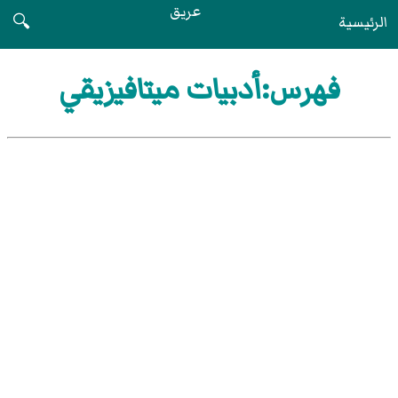
عريق
الرئيسية
🔍
فهرس:أدبيات ميتافيزيقي