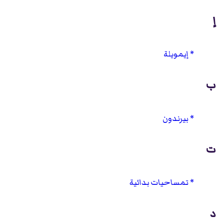
إ
إيمويلة
ب
بيرندون
ت
تمساحيات بدائية
د