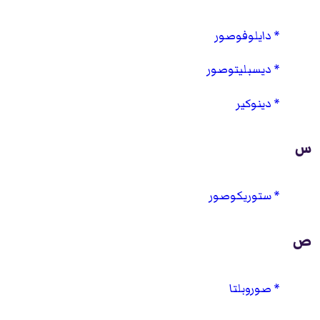
دايلوفوصور
ديسبليتوصور
دينوكير
س
ستوريكوصور
ص
صوروبلتا