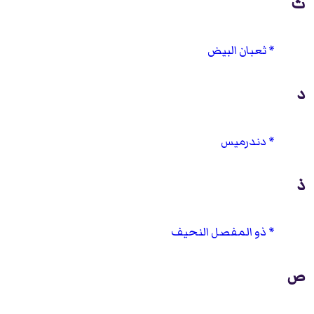
ث
ثعبان البيض
د
دندرميس
ذ
ذو المفصل النحيف
ص