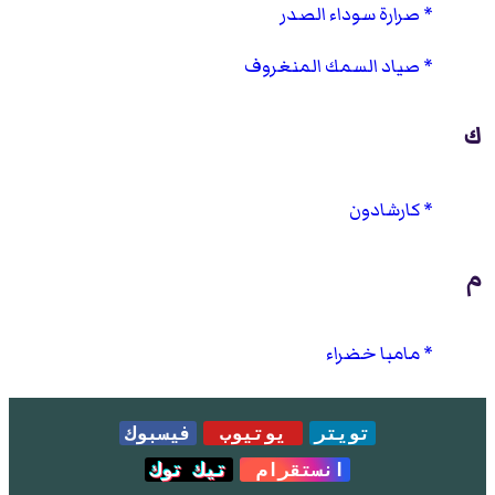
صرارة سوداء الصدر
صياد السمك المنغروف
ك
كارشادون
م
مامبا خضراء
تويتر
يوتيوب
فيسبوك
انستقرام
تيك توك