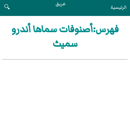
عريق
الرئيسية
🔍
فهرس:أصنوفات سماها أندرو
سميث