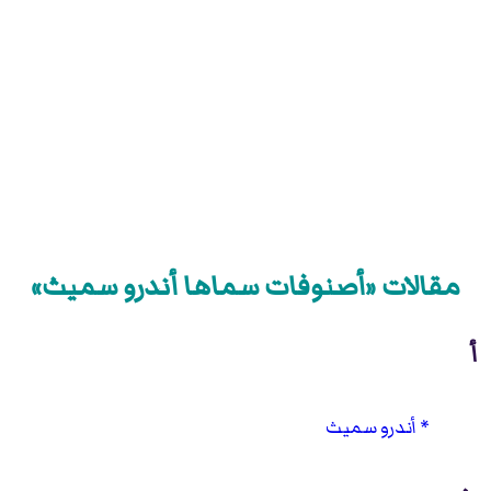
مقالات «أصنوفات سماها أندرو سميث»
أ
أندرو سميث