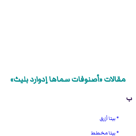
مقالات «أصنوفات سماها إدوارد بليث»
ب
بيتا أزرق
بيتا مخطط