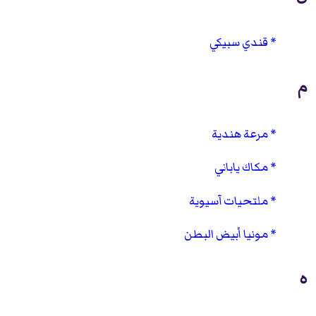
قندي سبيكي
م
مرعة هندية
مكاك ياباني
ملتحيات آسيوية
مونيا أبيض البطن
ه