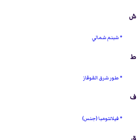
ش
شبنم شمالي
ط
طور شرق القوقاز
ف
فيلانتومبا (جنس)
ق