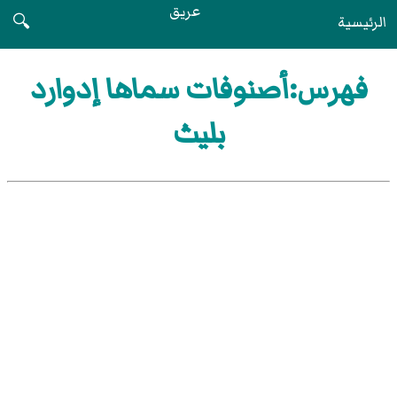
عريق
الرئيسية
🔍
فهرس:أصنوفات سماها إدوارد
بليث