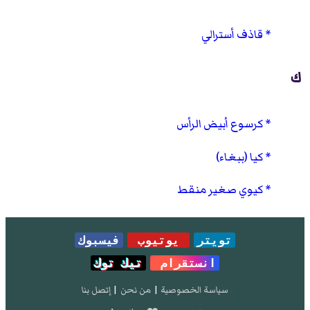
قاذف أسترالي
ك
كرسوع أبيض الرأس
كيا (ببغاء)
كيوي صغير منقط
تويتر
يوتيوب
فيسبوك
انستقرام
تيك توك
سياسة الخصوصية
|
من نحن
|
إتصل بنا