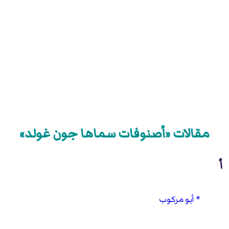
مقالات «أصنوفات سماها جون غولد»
أ
أبو مركوب