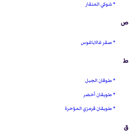
شوكي المنقار
ص
صقر غالاباغوس
ط
طوقان الجبل
طويقان أخضر
طويقان قرمزي المؤخرة
ق