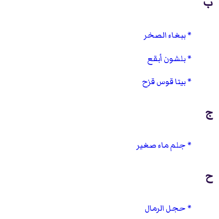
ب
ببغاء الصخر
بلشون أبقع
بيتا قوس قزح
ج
جلم ماء صغير
ح
حجل الرمال