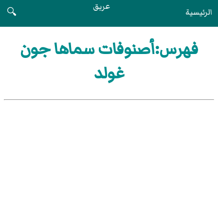
عريق
الرئيسية
🔍
فهرس:أصنوفات سماها جون
غولد